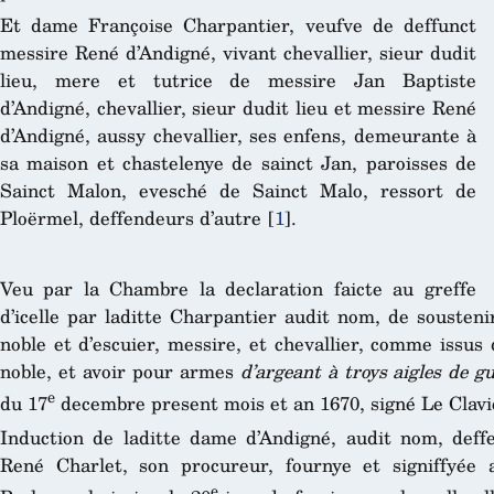
Et dame Françoise Charpantier, veufve de deffunct
messire René d’Andigné, vivant chevallier, sieur dudit
lieu, mere et tutrice de messire Jan Baptiste
d’Andigné, chevallier, sieur dudit lieu et messire René
d’Andigné, aussy chevallier, ses enfens, demeurante à
sa maison et chastelenye de sainct Jan, paroisses de
Sainct Malon, evesché de Sainct Malo, ressort de
Ploërmel, deffendeurs d’autre
[
1
]
.
Veu par la Chambre la declaration faicte au greffe
d’icelle par laditte Charpantier audit nom, de sousteni
noble et d’escuier, messire, et chevallier, comme issus 
noble, et avoir pour armes
d’argeant à troys aigles de g
e
du 17
decembre present mois et an 1670, signé Le Clavie
Induction de laditte dame d’Andigné, audit nom, deff
René Charlet, son procureur, fournye et signiffyée
e