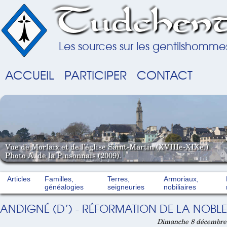
Tudchent
Les sources sur les gentilshomme
ACCUEIL
PARTICIPER
CONTACT
Vue de Morlaix et de l'église Saint-Martin (XVIIIe-XIXe.)
Photo A. de la Pinsonnais (2009).
Articles
Familles,
Terres,
Armoriaux,
généalogies
seigneuries
nobiliaires
ANDIGNÉ (D’) - RÉFORMATION DE LA NOBLES
Dimanche 8 décembre 