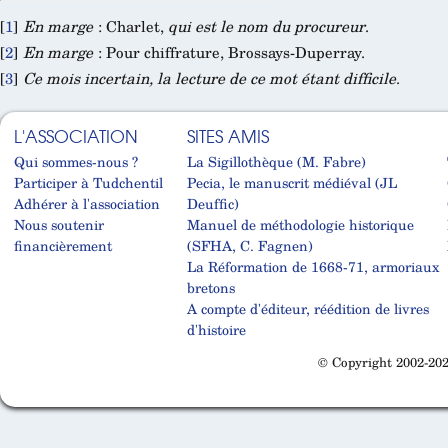
[
1
]
En marge
: Charlet,
qui est le nom du procureur
.
[
2
]
En marge
: Pour chiffrature, Brossays-Duperray.
[
3
]
Ce mois incertain, la lecture de ce mot étant difficile
.
L'ASSOCIATION
SITES AMIS
Qui sommes-nous ?
La Sigillothèque (M. Fabre)
Participer à Tudchentil
Pecia, le manuscrit médiéval (JL
Adhérer à l'association
Deuffic)
Nous soutenir
Manuel de méthodologie historique
financièrement
(SFHA, C. Fagnen)
La Réformation de 1668-71, armoriaux
bretons
A compte d'éditeur, réédition de livres
d'histoire
© Copyright 2002-202
Cabinet d'orthodonthie à Nantes
Cabinet d'orthodonthie à Nantes