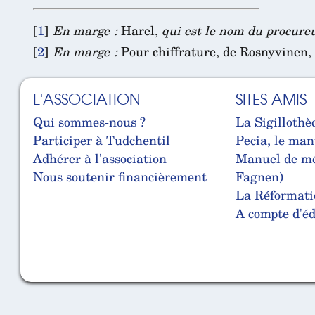
[
1
]
En marge :
Harel,
qui est le nom du procure
[
2
]
En marge :
Pour chiffrature, de Rosnyvinen,
L'ASSOCIATION
SITES AMIS
Qui sommes-nous ?
La Sigillothè
Participer à Tudchentil
Pecia, le man
Adhérer à l'association
Manuel de mé
Nous soutenir financièrement
Fagnen)
La Réformati
A compte d'édi
Cabinet d'orthodonthie à Nantes
Cabinet d'orthodonthie à Nantes