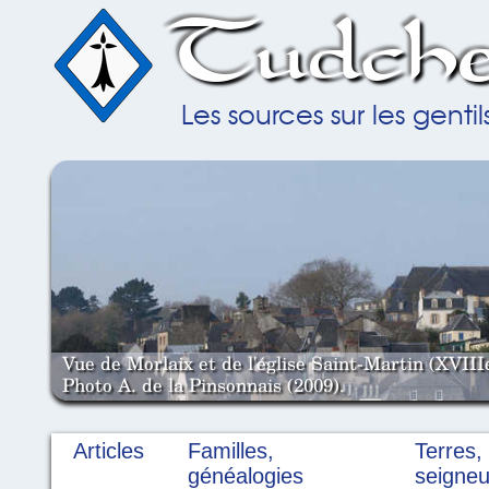
Tudche
Les sources sur les gent
Vue de Morlaix et de l'église Saint-Martin (XVIII
Photo A. de la Pinsonnais (2009).
Articles
Familles,
Terres,
généalogies
seigneu