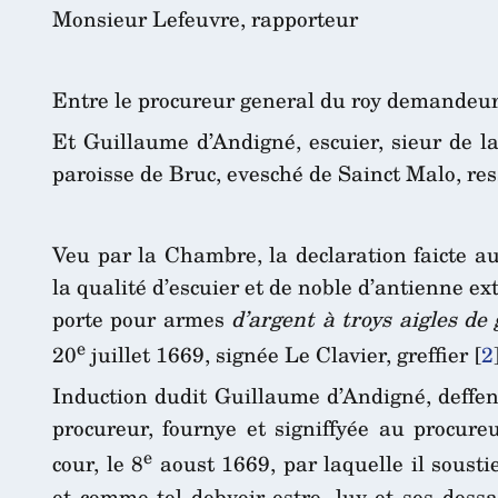
Monsieur Lefeuvre, rapporteur
Entre le procureur general du roy demandeur,
Et Guillaume d’Andigné, escuier, sieur de 
paroisse de Bruc, evesché de Sainct Malo, res
Veu par la Chambre, la declaration faicte au 
la qualité d’escuier et de noble d’antienne ext
porte pour armes
d’argent à troys aigles de
e
20
juillet 1669, signée Le Clavier, greffier
[
2
Induction dudit Guillaume d’Andigné, deffen
procureur, fournye et signiffyée au procure
e
cour, le 8
aoust 1669, par laquelle il sousti
et comme tel debvoir estre, luy et ses des