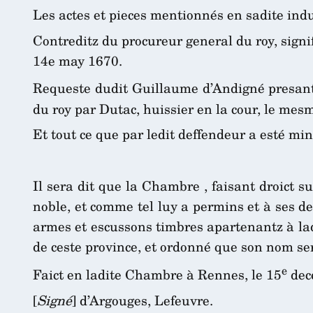
Les actes et pieces mentionnés en sadite indu
Contreditz du procureur general du roy, signi
14e may 1670.
Requeste dudit Guillaume d’Andigné presant
du roy par Dutac, huissier en la cour, le mesm
Et tout ce que par ledit deffendeur a esté min
Il sera dit que la Chambre , faisant droict s
noble, et comme tel luy a permins et à ses d
armes et escussons timbres apartenantz à ladi
de ceste province, et ordonné que son nom ser
e
Faict en ladite Chambre à Rennes, le 15
dec
[
Signé
] d’Argouges, Lefeuvre.