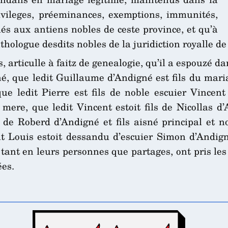
rivileges, préeminances, exemptions, immunités,
és aux antiens nobles de ceste province, et qu’à
athologue desdits nobles de la juridiction royalle d
s, articulle à faitz de genealogie, qu’il a espouzé d
sné, que ledit Guillaume d’Andigné est fils du mari
e ledit Pierre est fils de noble escuier Vincent
 mere, que ledit Vincent estoit fils de Nicollas 
né de Roberd d’Andigné et fils aisné principal et 
 Louis estoit dessandu d’escuier Simon d’Andigné
t en leurs personnes que partages, ont pris les q
ées.