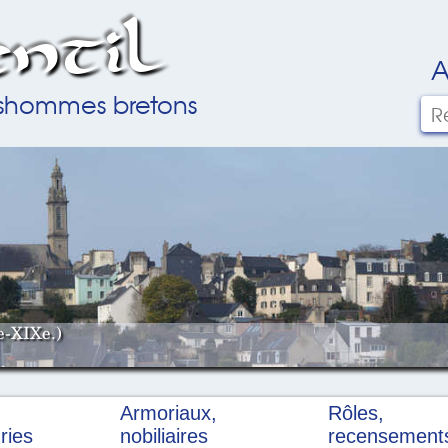
ntil
A
ilshommes bretons
e-XIXe.)
Armoriaux,
Rôles,
ries
nobiliaires
recensement