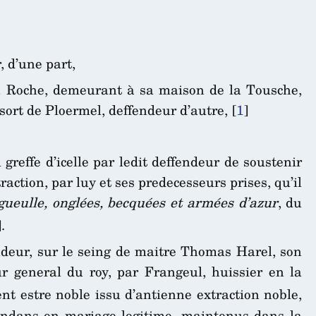
 d’une part,
la Roche, demeurant à sa maison de la Tousche,
sort de Ploermel, deffendeur d’autre,
[
1
]
greffe d’icelle par ledit deffendeur de soustenir
raction, par luy et ses predecesseurs prises, qu’il
 gueulle, onglées, becquées et armées d’azur
, du
]
.
deur, sur le seing de maitre Thomas Harel, son
ur general du roy, par Frangeul, huissier en la
ent estre noble issu d’antienne extraction noble,
sandans en mariage legitime, maintenus dans la