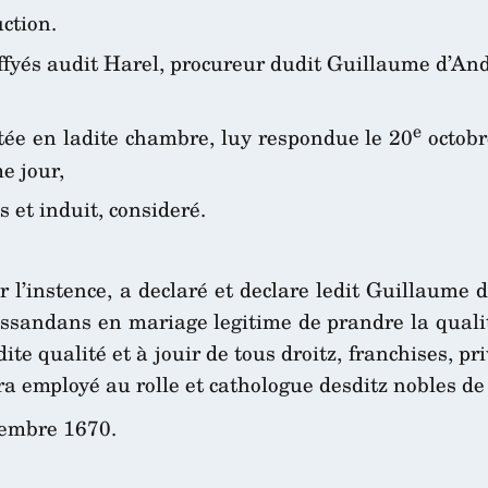
ction.
ffyés audit Harel, procureur dudit Guillaume d’And
e
ée en ladite chambre, luy respondue le 20
octobr
e jour,
s et induit, consideré.
ur l’instence, a declaré et declare ledit Guillaume 
essandans en mariage legitime de prandre la qualité
te qualité et à jouir de tous droitz, franchises, p
a employé au rolle et cathologue desditz nobles de l
embre 1670.