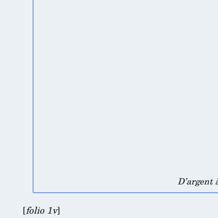
D’argent 
[
folio 1v
]