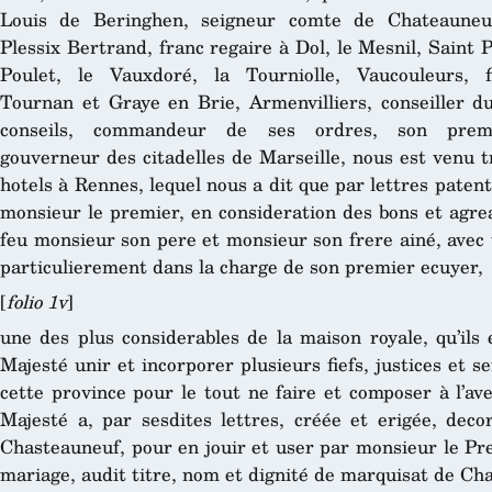
Louis de Beringhen, seigneur comte de Chateauneu
Plessix Bertrand, franc regaire à Dol, le Mesnil, Saint
Poulet, le Vauxdoré, la Tourniolle, Vaucouleurs, 
Tournan et Graye en Brie, Armenvilliers, conseiller d
conseils, commandeur de ses ordres, son premi
gouverneur des citadelles de Marseille, nous est venu 
hotels à Rennes, lequel nous a dit que par lettres paten
monsieur le premier, en consideration des bons et agrea
feu monsieur son pere et monsieur son frere ainé, avec u
particulierement dans la charge de son premier ecuyer,
[
folio 1v
]
une des plus considerables de la maison royale, qu’ils 
Majesté unir et incorporer plusieurs fiefs, justices et 
cette province pour le tout ne faire et composer à l’av
Majesté a, par sesdites lettres, créée et erigée, deco
Chasteauneuf, pour en jouir et user par monsieur le Prem
mariage, audit titre, nom et dignité de marquisat de Ch