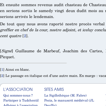
Et ensuite sommes revenus audit chasteau de Chasteaun
en serions sortis le samedy vingt deux dudit mois au 
serions arrivés le lendemain.
De tout quoy nous avons raporté nostre procès verba
greffier en chef de la cour, nostre adjoint, et iceluy con
cent quatre
[
2
]
.
[
Signé
] Guillaume de Marbeuf, Joachim des Cartes, 
Picquet.
[
1
]
Ainsi en blanc.
[
2
]
Le passage en italique est d’une autre main. En marge :
vaca
L'ASSOCIATION
SITES AMIS
Qui sommes-nous ?
La Sigillothèque (M. Fabre)
Participer à Tudchentil
Pecia, le manuscrit médiéval (JL
Adhérer à l'association
Deuffic)