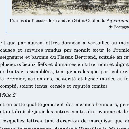
Ruines du Plessis-Bertrand, en Saint-Coulomb.
Aqua-teinte
de Bretagne
Et que par autres lettres données à Versailles au me
causes et services rendus par mondit sieur le Premier
seigneurie et baronie du Plessix Bertrand, scituée en ce
plusieurs beaux fiefs et domaines en titre, nom et dignit
endroits et assemblées, tant generales que particuliere
le Premier, ses enfans, posterité et lignée masles et fe
compté, soient tenus, censés et reputés comtes
[
folio 2
]
et en cette qualité jouissent des mesmes honneurs, priv
et ont droit de jouir les autres comtes du royaume et de
Desquelles lettres tant d’erection de marquisat que d
e
lettres de surannation, données à Versailles le 26
jour 