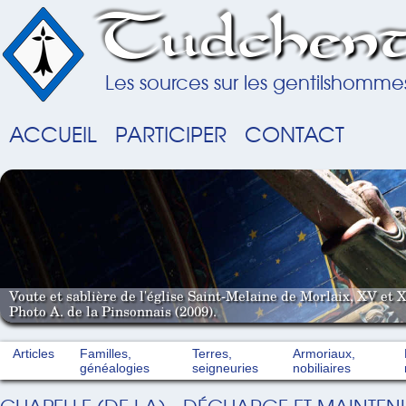
Tudchent
Les sources sur les gentilshomme
ACCUEIL
PARTICIPER
CONTACT
Voute et sablière de l'église Saint-Melaine de Morlaix, XV et X
Photo A. de la Pinsonnais (2009).
Articles
Familles,
Terres,
Armoriaux,
généalogies
seigneuries
nobiliaires