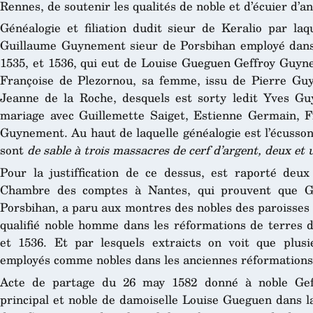
Rennes, de soutenir les qualités de noble et d’écuier d’a
Généalogie et filiation dudit sieur de Keralio par laq
Guillaume Guynement sieur de Porsbihan employé dans 
1535, et 1536, qui eut de Louise Gueguen Geffroy Guyne
Françoise de Plezornou, sa femme, issu de Pierre Guy
Jeanne de la Roche, desquels est sorty ledit Yves Gu
mariage avec Guillemette Saiget, Estienne Germain, Fr
Guynement. Au haut de laquelle généalogie est l’écusso
sont
de sable à trois massacres de cerf d’argent, deux et 
Pour la justiffication de ce dessus, est raporté deux 
Chambre des comptes à Nantes, qui prouvent que G
Porsbihan, a paru aux montres des nobles des paroisses d
qualifié noble homme dans les réformations de terres d
et 1536. Et par lesquels extraicts on voit que plu
employés comme nobles dans les anciennes réformations
Acte de partage du 26 may 1582 donné à noble Geff
principal et noble de damoiselle Louise Gueguen dans l