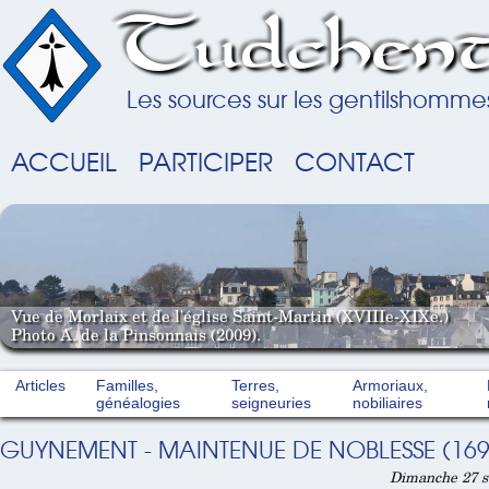
Tudchent
Les sources sur les gentilshomme
ACCUEIL
PARTICIPER
CONTACT
Vue de Morlaix et de l'église Saint-Martin (XVIIIe-XIXe.)
Photo A. de la Pinsonnais (2009).
Articles
Familles,
Terres,
Armoriaux,
généalogies
seigneuries
nobiliaires
GUYNEMENT - MAINTENUE DE NOBLESSE (169
Dimanche 27 s