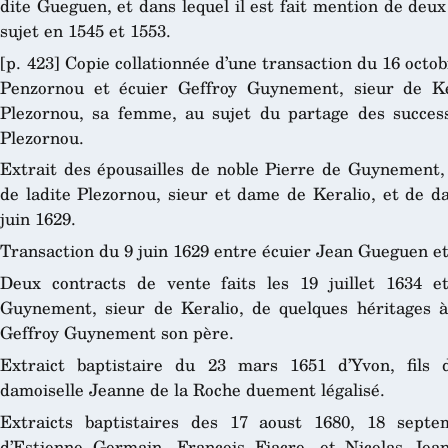
dite Gueguen, et dans lequel il est fait mention de deu
sujet en 1545 et 1553.
[p. 423] Copie collationnée d’une transaction du 16 oct
Penzornou et écuier Geffroy Guynement, sieur de Ke
Plezornou, sa femme, au sujet du partage des succes
Plezornou.
Extrait des épousailles de noble Pierre de Guynement, 
de ladite Plezornou, sieur et dame de Keralio, et de d
juin 1629.
Transaction du 9 juin 1629 entre écuier Jean Gueguen e
Deux contracts de vente faits les 19 juillet 1634 
Guynement, sieur de Keralio, de quelques héritages à
Geffroy Guynement son père.
Extraict baptistaire du 23 mars 1651 d’Yvon, fils
damoiselle Jeanne de la Roche duement légalisé.
Extraicts baptistaires des 17 aoust 1680, 18 sept
d’Estienne Germain, François Fiacre, et Nicolas Je