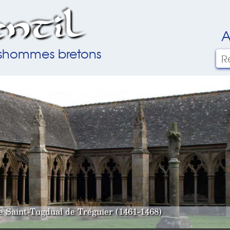
ntil
A
ilshommes bretons
le Saint-Tugdual de Tréguier (1461-1468)