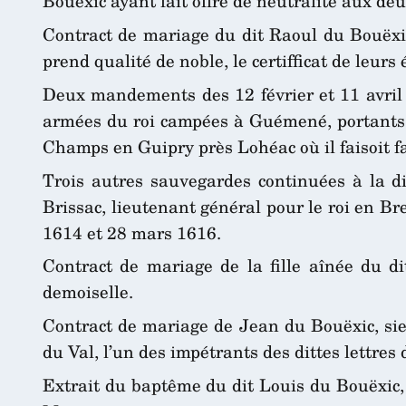
Bouëxic ayant fait offre de neutralité aux deux
Contract de mariage du dit Raoul du Bouëxic
prend qualité de noble, le certifficat de leurs
Deux mandements des 12 février et 11 avril 
armées du roi campées à Guémené, portants co
Champs en Guipry près Lohéac où il faisoit fai
Trois autres sauvegardes continuées à la d
Brissac, lieutenant général pour le roi en B
1614 et 28 mars 1616.
Contract de mariage de la fille aînée du di
demoiselle.
Contract de mariage de Jean du Bouëxic, sie
du Val, l’un des impétrants des dittes lettres 
Extrait du baptême du dit Louis du Bouëxic, s