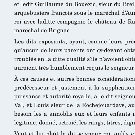
et ledit Guillaume du Bouëxic, sieur du Br
arquebusiers françois sous le maréchal d’Aum
roi avec laditte compagnie le château de R
maréchal de Brignac.
Les dits exposants, ayant, comme leurs préd
qu’aucun de leurs parents ont cy-devant obte
troublés en la ditte qualité s’ils n’avoient ob
auroient très humblement requis le seigneur 
À ces causes et autres bonnes considérations
prédécesseur et justement à la supplication 
puissance et autorité royalle, à le dit seigne
Val, et Louis sieur de la Rochejouardays, au
besoin les a annoblis eux et leurs enfants 
légitime, donné, octroié, les rangs, titres, dig
Veut et lui plaît le dit seigneur roi, qu’il