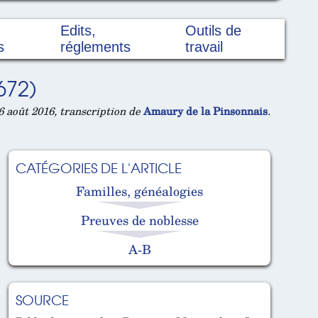
Edits,
Outils de
s
réglements
travail
672)
 août 2016, transcription de
Amaury de la Pinsonnais
.
CATÉGORIES DE L'ARTICLE
Familles, généalogies
Preuves de noblesse
A-B
SOURCE