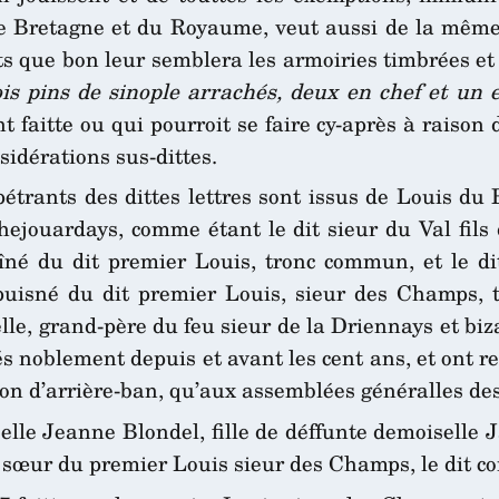
 Bretagne et du Royaume, veut aussi de la même au
oits que bon leur semblera les armoiries timbrées 
ois pins de sinople arrachés, deux en chef et un 
faitte ou qui pourroit se faire cy-après à raison de
sidérations sus-dittes.
mpétrants des dittes lettres sont issus de Louis du
chejouardays, comme étant le dit sieur du Val fils
né du dit premier Louis, tronc commun, et le dit
 puisné du dit premier Louis, sieur des Champs, 
lle, grand-père du feu sieur de la Driennays et bi
és noblement depuis et avant les cent ans, et ont re
ion d’arrière-ban, qu’aux assemblées généralles des
selle Jeanne Blondel, fille de déffunte demoiselle 
t sœur du premier Louis sieur des Champs, le dit c