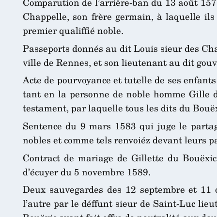
Comparution de l’arrière-ban du 13 août 1577 
Chappelle, son frère germain, à laquelle ils
premier qualiffié noble.
Passeports donnés au dit Louis sieur des Ch
ville de Rennes, et son lieutenant au dit gou
Acte de pourvoyance et tutelle de ses enfant
tant en la personne de noble homme Gille du
testament, par laquelle tous les dits du Bouë
Sentence du 9 mars 1583 qui juge le partage
nobles et comme tels renvoiéz devant leurs pa
Contract de mariage de Gillette du Bouëxic 
d’écuyer du 5 novembre 1589.
Deux sauvegardes des 12 septembre et 11 o
l’autre par le déffunt sieur de Saint-Luc lie