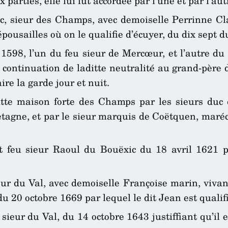
 parties, elle lui fut accordée par l’une et par l’aut
, sieur des Champs, avec demoiselle Perrinne Cla
 épousailles où on le qualifie d’écuyer, du dix sept 
1598, l’un du feu sieur de Mercœur, et l’autre d
ntinuation de laditte neutralité au grand-père du
re la garde jour et nuit.
itte maison forte des Champs par les sieurs duc
retagne, et par le sieur marquis de Coëtquen, mar
t feu sieur Raoul du Bouëxic du 18 avril 1621 pa
ur du Val, avec demoiselle Françoise marin, vivan
du 20 octobre 1669 par lequel le dit Jean est qualif
ieur du Val, du 14 octobre 1643 justiffiant qu’il es