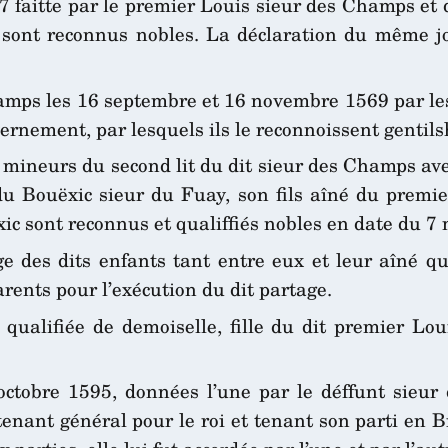
faitte par le premier Louis sieur des Champs et de
 sont reconnus nobles. La déclaration du même jou
amps les 16 septembre et 16 novembre 1569 par le
vernement, par lesquels ils le reconnoissent genti
s mineurs du second lit du dit sieur des Champs av
 Bouëxic sieur du Fuay, son fils aîné du premier
xic sont reconnus et qualiffiés nobles en date du 7
 des dits enfants tant entre eux et leur aîné qu’
rents pour l’exécution du dit partage.
qualifiée de demoiselle, fille du dit premier Lo
ctobre 1595, données l’une par le déffunt sieur
utenant général pour le roi et tenant son parti en 