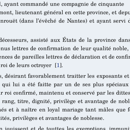
eil, ayant commandé une compagnie de cinquante
ont, lieutenant général en cette province, et depu
anrouët (dans l’évêché de Nantes) et ayant serv
écesseurs, assisté aux États de la province dans
nus lettres de confirmation de leur qualité noble,
tences de pareilles lettres de déclaration et de conf
roi de leurs octroyer
[
1
]
.
, désirant favorablement traitter les exposants et 
qui lui a été faitte par un de ses plus spéciaux 
ur roi confirmé, maintenu et conservé par les dittes
 rang, titre, dignité, privilège et avantage de nob
nés et à naître en loyal mariage tant mâles que f
nités, privilèges et avantages de noblesse.
s en jouissent et de touttes les exemptions, immu