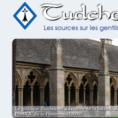
Tudche
Les sources sur les gent
Le gothique flamboyant du cloître de la cathédra
Photo A. de la Pinsonnais (2009).