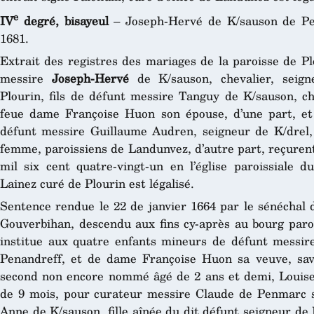
e
IV
degré, bisayeul
– Joseph-Hervé de K/sauson de Pe
1681.
Extrait des registres des mariages de la paroisse de P
messire
Joseph-Hervé
de K/sauson, chevalier, seign
Plourin, fils de défunt messire Tanguy de K/sauson, che
feue dame Françoise Huon son épouse, d’une part, e
défunt messire Guillaume Audren, seigneur de K/dre
femme, paroissiens de Landunvez, d’autre part, reçurent
mil six cent quatre-vingt-un en l’église paroissiale d
Lainez curé de Plourin est légalisé.
Sentence rendue le 22 de janvier 1664 par le sénéchal d
Gouverbihan, descendu aux fins cy-après au bourg parois
institue aux quatre enfants mineurs de défunt messir
Penandreff, et de dame Françoise Huon sa veuve, sav
second non encore nommé âgé de 2 ans et demi, Louise
de 9 mois, pour curateur messire Claude de Penmarc 
Anne de K/sauson, fille aînée du dit défunt seigneur d