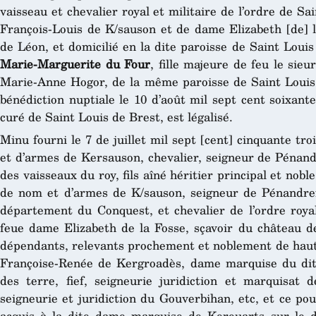
vaisseau et chevalier royal et militaire de l’ordre de Sa
François-Louis de K/sauson et de dame Elizabeth [de] l
de Léon, et domicilié en la dite paroisse de Saint Louis
Marie-Marguerite du Four
, fille majeure de feu le sie
Marie-Anne Hogor, de la même paroisse de Saint Louis d
bénédiction nuptiale le 10 d’août mil sept cent soixant
curé de Saint Louis de Brest, est légalisé.
Minu fourni le 7 de juillet mil sept [cent] cinquante tr
et d’armes de Kersauson, chevalier, seigneur de Pénandr
des vaisseaux du roy, fils aîné héritier principal et nob
de nom et d’armes de K/sauson, seigneur de Pénandref
département du Conquest, et chevalier de l’ordre royal
feue dame Elizabeth de la Fosse, sçavoir du château d
dépendants, relevants prochement et noblement de hau
Françoise-Renée de Kergroadès, dame marquise du dit 
des terre, fief, seigneurie juridiction et marquisat d
seigneurie et juridiction du Gouverbihan, etc, et ce po
acquis à la dite dame marquise de Kerouarts sur le d