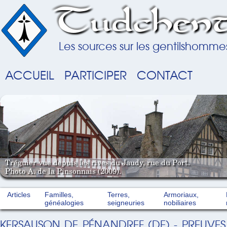
Tudchent
Les sources sur les gentilshomme
ACCUEIL
PARTICIPER
CONTACT
Tréguier vue depuis les rives du Jaudy, rue du Port.
Photo A. de la Pinsonnais (2009).
Articles
Familles,
Terres,
Armoriaux,
généalogies
seigneuries
nobiliaires
KERSAUSON DE PÉNANDREF (DE) - PREUVES