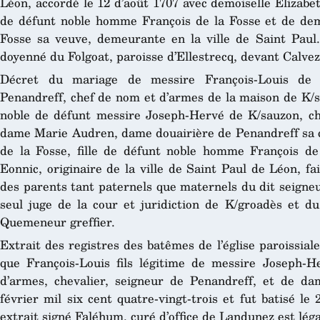
Léon, accordé le 12 d’août 1707 avec demoiselle Elizab
de défunt noble homme François de la Fosse et de dem
Fosse sa veuve, demeurante en la ville de Saint Paul
doyenné du Folgoat, paroisse d’Ellestrecq, devant Calvez
Décret du mariage de messire François-Louis de K
Penandreff, chef de nom et d’armes de la maison de K/sau
noble de défunt messire Joseph-Hervé de K/sauzon, chev
dame Marie Audren, dame douairière de Penandreff sa cu
de la Fosse, fille de défunt noble homme François de
Eonnic, originaire de la ville de Saint Paul de Léon, fa
des parents tant paternels que maternels du dit seigneu
seul juge de la cour et juridiction de K/groadès et d
Quemeneur greffier.
Extrait des registres des batêmes de l’église paroissia
que François-Louis fils légitime de messire Joseph-
d’armes, chevalier, seigneur de Penandreff, et de d
février mil six cent quatre-vingt-trois et fut batisé 
extrait signé Faléhum, curé d’office de Landunez est léga