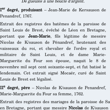
De gueules à une boucle d’argent.
er
I
degré, produisant
– Jean-Marie de Kersauson de
Penandref, 1767.
Extrait des registres des batêmes de la paroisse de
Saint Louis de Brest, évêché de Léon en Bretagne,
portant que
Jean-Marie
, fils légitime de messire
Nicolas de K/sauson de Pénandref, lieutenant des
vaisseaux du roi, et chevalier de l’ordre royal et
militaire de Saint Louis, et de dame Marie-
Marguerite du Four son épouse, naquit le 8 de
novembre mil sept cent soixante-sept, et fut batisé le
lendemain. Cet extrait signé Mocaër, curé de Saint
Louis de Brest est légalisé.
e
II
degré, père
– Nicolas de K/sauson de Penandref,
Marie-Marguerite du Four sa femme, 1762.
Extrait des registres des mariages de la paroisse de S
en Bretagne, portant que messire
Nicolas
de K/sauson 