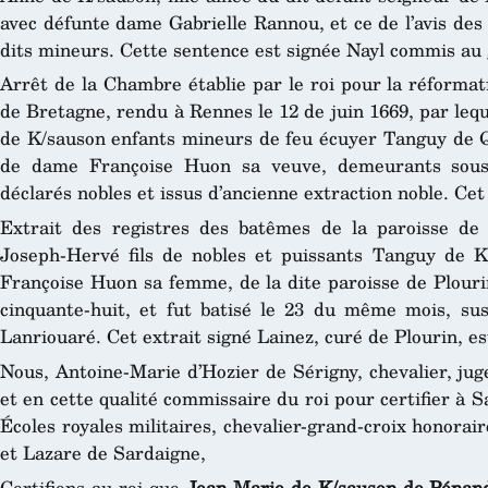
avec défunte dame Gabrielle Rannou, et ce de l’avis des
dits mineurs. Cette sentence est signée Nayl commis au gr
Arrêt de la Chambre établie par le roi pour la réformat
de Bretagne, rendu à Rennes le 12 de juin 1669, par le
de K/sauson enfants mineurs de feu écuyer Tanguy de Q
de dame Françoise Huon sa veuve, demeurants sous 
déclarés nobles et issus d’ancienne extraction noble. Cet
Extrait des registres des batêmes de la paroisse de
Joseph-Hervé fils de nobles et puissants Tanguy de K
Françoise Huon sa femme, de la dite paroisse de Plourin
cinquante-huit, et fut batisé le 23 du même mois, susd
Lanriouaré. Cet extrait signé Lainez, curé de Plourin, est
Nous, Antoine-Marie d’Hozier de Sérigny, chevalier, jug
et en cette qualité commissaire du roi pour certifier à S
Écoles royales militaires, chevalier-grand-croix honorair
et Lazare de Sardaigne,
Certifions au roi que
Jean-Marie de K/sauson de Pénan