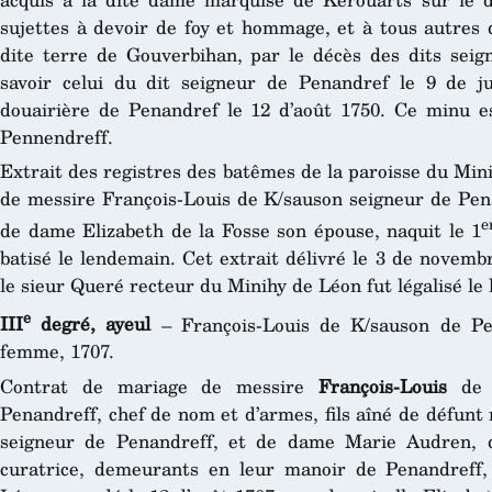
sujettes à devoir de foy et hommage, et à tous autres 
dite terre de Gouverbihan, par le décès des dits sei
savoir celui du dit seigneur de Penandref le 9 de j
douairière de Penandref le 12 d’août 1750. Ce minu e
Pennendreff.
Extrait des registres des batêmes de la paroisse du Mini
de messire François-Louis de K/sauson seigneur de Pena
e
de dame Elizabeth de la Fosse son épouse, naquit le 1
batisé le lendemain. Cet extrait délivré le 3 de novemb
le sieur Queré recteur du Minihy de Léon fut légalisé le
e
III
degré, ayeul
– François-Louis de K/sauson de Pen
femme, 1707.
Contrat de mariage de messire
François-Louis
de K
Penandreff, chef de nom et d’armes, fils aîné de défun
seigneur de Penandreff, et de dame Marie Audren, 
curatrice, demeurants en leur manoir de Penandreff,