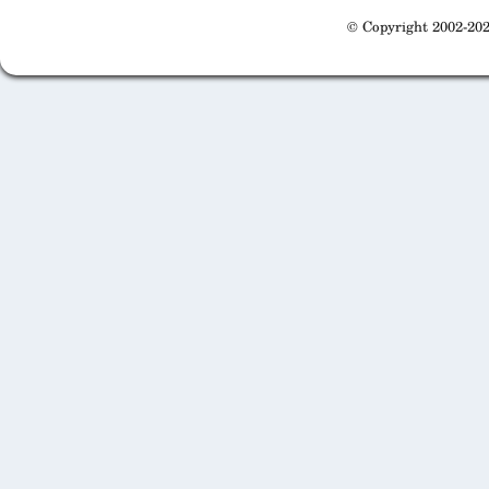
© Copyright 2002-202
Cabinet d'orthodonthie à Nantes
Cabinet d'orthodonthie à Nantes