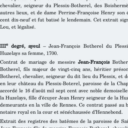
chevalier, seigneur du Plessix-Botherel, des Boishermè
autres lieux, et de dame Perrine-Françoise Henry son ép
cent dix-neuf et fut batisé le lendemain. Cet extrait si
Lou, et légalisé.
e
III
degré, ayeul
– Jean-François Botherel du Plessi
Huzelays sa femme, 1700.
Contrat de mariage de messire
Jean-François
Bothere
Botherel, fils majeur de vingt-cinq ans, héritier prés
Botherel, chevalier, seigneur du dit lieu du Plessix, e
en leur château du Plessix-Boterel, paroisse de la Cha
accordé le 16 d’août mil sept cent avec noble demoisell
la Huzelays, fille d’écuyer Jean Henry seigneur de la H
demeurants en la ville de Rennes. Ce contrat passé au 
notaire royal en la cour et sénéchaussée d’Hennebond.
Extrait des registres des batêmes de la paroisse de Sa