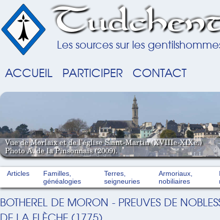
Tudchent
Les sources sur les gentilshomme
ACCUEIL
PARTICIPER
CONTACT
Vue de Morlaix et de l'église Saint-Martin (XVIIIe-XIXe.)
Photo A. de la Pinsonnais (2009).
Articles
Familles,
Terres,
Armoriaux,
généalogies
seigneuries
nobiliaires
BOTHEREL DE MORON - PREUVES DE NOBLES
DE LA FLÈCHE (1775)