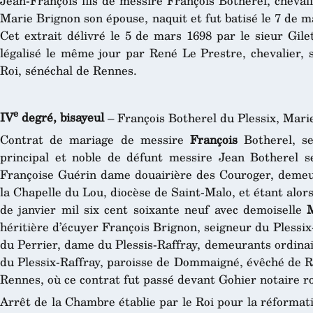
Jean-François fils de messire François Botherel, cheval
Marie Brignon son épouse, naquit et fut batisé le 7 de m
Cet extrait délivré le 5 de mars 1698 par le sieur Gilet
légalisé le même jour par René Le Prestre, chevalier, 
Roi, sénéchal de Rennes.
e
IV
degré, bisayeul
– François Botherel du Plessix, Mari
Contrat de mariage de messire
François
Botherel, sei
principal et noble de défunt messire Jean Botherel 
Françoise Guérin dame douairière des Couroger, demeur
la Chapelle du Lou, diocèse de Saint-Malo, et étant alors
de janvier mil six cent soixante neuf avec demoiselle
héritière d’écuyer François Brignon, seigneur du Plessi
du Perrier, dame du Plessis-Raffray, demeurants ordina
du Plessix-Raffray, paroisse de Dommaigné, évêché de Ren
Rennes, où ce contrat fut passé devant Gohier notaire ro
Arrêt de la Chambre établie par le Roi pour la réformat