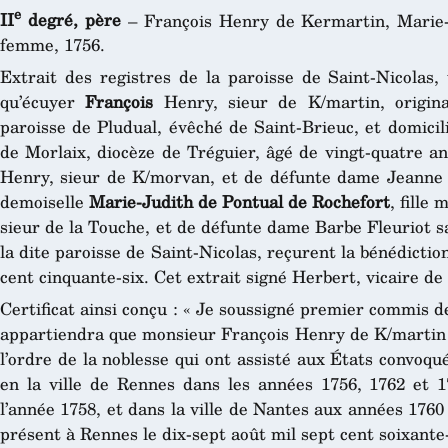
e
II
degré, père
– François Henry de Kermartin, Marie-
femme, 1756.
Extrait des registres de la paroisse de Saint-Nicolas,
qu’écuyer
François
Henry, sieur de K/martin, origina
paroisse de Pludual, évêché de Saint-Brieuc, et domicil
de Morlaix, diocèze de Tréguier, âgé de vingt-quatre an
Henry, sieur de K/morvan, et de défunte dame Jeanne 
demoiselle
Marie-Judith de Pontual de Rochefort
, fille
sieur de la Touche, et de défunte dame Barbe Fleuriot s
la dite paroisse de Saint-Nicolas, reçurent la bénédiction
cent cinquante-six. Cet extrait signé Herbert, vicaire de 
Certificat ainsi conçu : « Je soussigné premier commis de
appartiendra que monsieur François Henry de K/martin e
l’ordre de la noblesse qui ont assisté aux États convoq
en la ville de Rennes dans les années 1756, 1762 et 17
l’année 1758, et dans la ville de Nantes aux années 1760 
présent à Rennes le dix-sept août mil sept cent soixante-