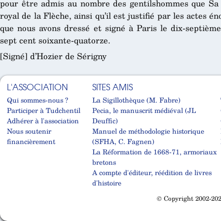
pour être admis au nombre des gentilshommes que Sa M
royal de la Flèche, ainsi qu’il est justifié par les actes 
que nous avons dressé et signé à Paris le dix-septième
sept cent soixante-quatorze.
[Signé] d’Hozier de Sérigny
L'ASSOCIATION
SITES AMIS
Qui sommes-nous ?
La Sigillothèque (M. Fabre)
Participer à Tudchentil
Pecia, le manuscrit médiéval (JL
Adhérer à l'association
Deuffic)
Nous soutenir
Manuel de méthodologie historique
financièrement
(SFHA, C. Fagnen)
La Réformation de 1668-71, armoriaux
bretons
A compte d'éditeur, réédition de livres
d'histoire
© Copyright 2002-202
Cabinet d'orthodonthie à Nantes
Cabinet d'orthodonthie à Nantes