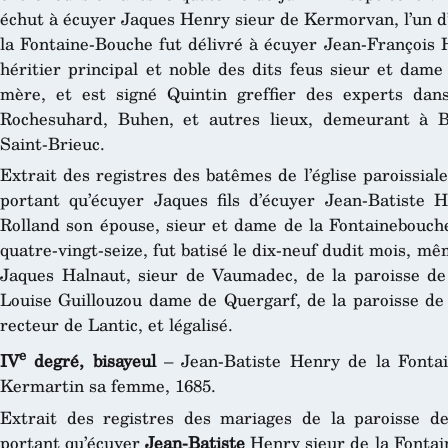
échut à écuyer Jaques Henry sieur de Kermorvan, l’un d’i
la Fontaine-Bouche fut délivré à écuyer Jean-François 
héritier principal et noble des dits feus sieur et dam
mère, et est signé Quintin greffier des experts dans
Rochesuhard, Buhen, et autres lieux, demeurant à Bi
Saint-Brieuc.
Extrait des registres des batêmes de l’église paroissial
portant qu’écuyer Jaques fils d’écuyer Jean-Batiste 
Rolland son épouse, sieur et dame de la Fontainebouche,
quatre-vingt-seize, fut batisé le dix-neuf dudit mois, m
Jaques Halnaut, sieur de Vaumadec, de la paroisse de
Louise Guillouzou dame de Quergarf, de la paroisse de 
recteur de Lantic, et légalisé.
e
IV
degré, bisayeul
– Jean-Batiste Henry de la Fontai
Kermartin sa femme, 1685.
Extrait des registres des mariages de la paroisse de
portant qu’écuyer
Jean-Batiste
Henry sieur de la Fontain