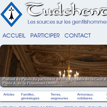
Tudchent
Les sources sur les gentilshomme
ACCUEIL
PARTICIPER
CONTACT
Plafond du Palais du parlement de Bretage, salle de la Cour d'
Photo A. de la Pinsonnais (2008).
Articles
Familles,
Terres,
Armoriaux,
généalogies
seigneuries
nobiliaires