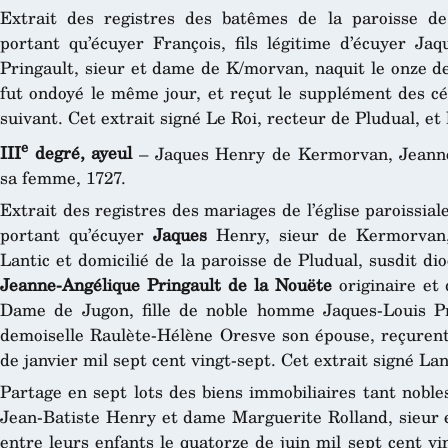
Extrait des registres des batêmes de la paroisse de
portant qu’écuyer François, fils légitime d’écuyer J
Pringault, sieur et dame de K/morvan, naquit le onze de
fut ondoyé le même jour, et reçut le supplément des cé
suivant. Cet extrait signé Le Roi, recteur de Pludual, et 
e
III
degré, ayeul
– Jaques Henry de Kermorvan, Jeanne
sa femme, 1727.
Extrait des registres des mariages de l’église paroissial
portant qu’écuyer
Jaques
Henry, sieur de Kermorvan, 
Lantic et domicilié de la paroisse de Pludual, susdit di
Jeanne-Angélique Pringault de la Nouëte
originaire et 
Dame de Jugon, fille de noble homme Jaques-Louis Pri
demoiselle Raulète-Hélène Oresve son épouse, reçurent 
de janvier mil sept cent vingt-sept. Cet extrait signé Lan
Partage en sept lots des biens immobiliaires tant noble
Jean-Batiste Henry et dame Marguerite Rolland, sieur e
entre leurs enfants le quatorze de juin mil sept cent vin