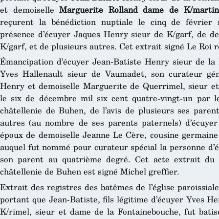
et demoiselle
Marguerite Rolland dame de K/martin
reçurent la bénédiction nuptiale le cinq de février 
présence d’écuyer Jaques Henry sieur de K/garf, de d
K/garf, et de plusieurs autres. Cet extrait signé Le Roi r
Émancipation d’écuyer Jean-Batiste Henry sieur de la 
Yves Hallenault sieur de Vaumadet, son curateur géné
Henry et demoiselle Marguerite de Querrimel, sieur et
le six de décembre mil six cent quatre-vingt-un par le
châtellenie de Buhen, de l’avis de plusieurs ses paren
autres (au nombre de ses parents paternels) d’écuye
époux de demoiselle Jeanne Le Cère, cousine germaine 
auquel fut nommé pour curateur spécial la personne d’é
son parent au quatrième degré. Cet acte extrait du g
châtellenie de Buhen est signé Michel greffier.
Extrait des registres des batêmes de l’église paroissial
portant que Jean-Batiste, fils légitime d’écuyer Yves H
K/rimel, sieur et dame de la Fontainebouche, fut batis