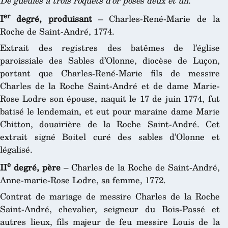
De gueules à trois roquets d’or posés deux et un
.
er
I
degré, produisant
– Charles-René-Marie de la
Roche de Saint-André, 1774.
Extrait des registres des batêmes de l’église
paroissiale des Sables d’Olonne, diocèse de Luçon,
portant que Charles-René-Marie fils de messire
Charles de la Roche Saint-André et de dame Marie-
Rose Lodre son épouse, naquit le 17 de juin 1774, fut
batisé le lendemain, et eut pour maraine dame Marie
Chitton, douairière de la Roche Saint-André. Cet
extrait signé Boitel curé des sables d’Olonne et
légalisé.
e
II
degré, père
– Charles de la Roche de Saint-André,
Anne-marie-Rose Lodre, sa femme, 1772.
Contrat de mariage de messire Charles de la Roche
Saint-André, chevalier, seigneur du Bois-Passé et
autres lieux, fils majeur de feu messire Louis de la