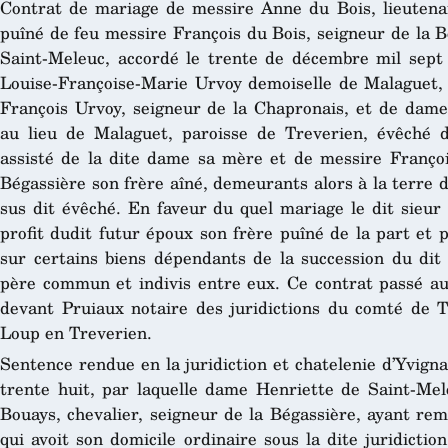
Contrat de mariage de messire Anne du Bois, lieutenan
puîné de feu messire François du Bois, seigneur de la 
Saint-Meleuc, accordé le trente de décembre mil sept 
Louise-Françoise-Marie Urvoy demoiselle de Malaguet, f
François Urvoy, seigneur de la Chapronais, et de dam
au lieu de Malaguet, paroisse de Treverien, évêché d
assisté de la dite dame sa mère et de messire François
Bégassière son frère aîné, demeurants alors à la terre d
sus dit évêché. En faveur du quel mariage le dit sieur
profit dudit futur époux son frère puîné de la part et 
sur certains biens dépendants de la succession du dit 
père commun et indivis entre eux. Ce contrat passé au
devant Pruiaux notaire des juridictions du comté de 
Loup en Treverien.
Sentence rendue en la juridiction et chatelenie d’Yvignac
trente huit, par laquelle dame Henriette de Saint-Me
Bouays, chevalier, seigneur de la Bégassière, ayant rem
qui avoit son domicile ordinaire sous la dite juridictio