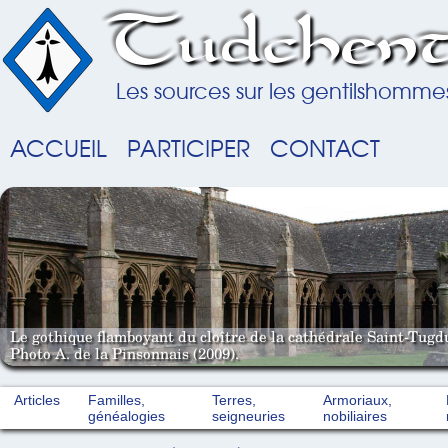
Tudchent
Les sources sur les gentilshomme
ACCUEIL
PARTICIPER
CONTACT
Le gothique flamboyant du cloître de la cathédrale Saint-Tugd
Photo A. de la Pinsonnais (2009).
Articles
Familles,
Terres,
Armoriaux,
généalogies
seigneuries
nobiliaires