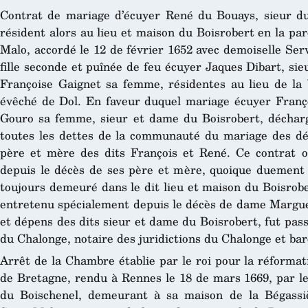
Contrat de mariage d’écuyer René du Bouays, sieur du 
résident alors au lieu et maison du Boisrobert en la pa
Malo, accordé le 12 de février 1652 avec demoiselle Se
fille seconde et puînée de feu écuyer Jaques Dibart, sieu
Françoise Gaignet sa femme, résidentes au lieu de la V
évêché de Dol. En faveur duquel mariage écuyer Franç
Gouro sa femme, sieur et dame du Boisrobert, décharg
toutes les dettes de la communauté du mariage des dé
père et mère des dits François et René. Ce contrat où
depuis le décès de ses père et mère, quoique duement p
toujours demeuré dans le dit lieu et maison du Boisrobert
entretenu spécialement depuis le décès de dame Marguer
et dépens des dits sieur et dame du Boisrobert, fut passé
du Chalonge, notaire des juridictions du Chalonge et ba
Arrêt de la Chambre établie par le roi pour la réformat
de Bretagne, rendu à Rennes le 18 de mars 1669, par le
du Boischenel, demeurant à sa maison de la Bégassiè