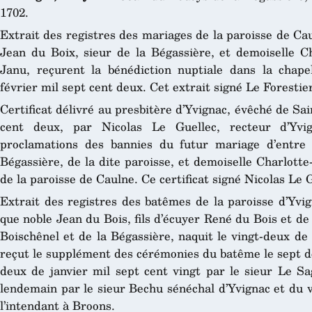
1702.
Extrait des registres des mariages de la paroisse de Ca
Jean du Boix, sieur de la Bégassière, et demoiselle 
Janu, reçurent la bénédiction nuptiale dans la chape
février mil sept cent deux. Cet extrait signé Le Forestier
Certificat délivré au presbitère d’Yvignac, évêché de Sai
cent deux, par Nicolas Le Guellec, recteur d’Yvign
proclamations des bannies du futur mariage d’entre
Bégassière, de la dite paroisse, et demoiselle Charlott
de la paroisse de Caulne. Ce certificat signé Nicolas Le 
Extrait des registres des batêmes de la paroisse d’Yvi
que noble Jean du Bois, fils d’écuyer René du Bois et d
Boischênel et de la Bégassière, naquit le vingt-deux de
reçut le supplément des cérémonies du batême le sept de 
deux de janvier mil sept cent vingt par le sieur Le Sag
lendemain par le sieur Bechu sénéchal d’Yvignac et du 
l’intendant à Broons.