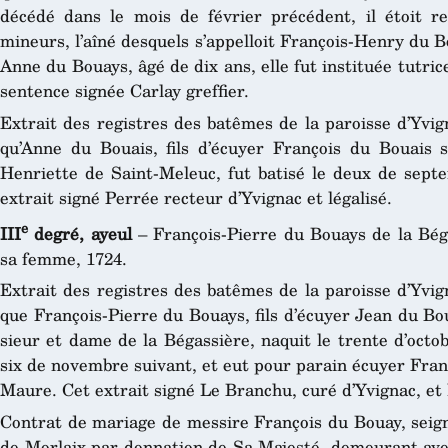
décédé dans le mois de février précédent, il étoit r
mineurs, l’aîné desquels s’appelloit François-Henry du 
Anne du Bouays, âgé de dix ans, elle fut instituée tutric
sentence signée Carlay greffier.
Extrait des registres des batêmes de la paroisse d’Yvig
qu’Anne du Bouais, fils d’écuyer François du Bouais 
Henriette de Saint-Meleuc, fut batisé le deux de septe
extrait signé Perrée recteur d’Yvignac et légalisé.
e
III
degré, ayeul
– François-Pierre du Bouays de la Bég
sa femme, 1724.
Extrait des registres des batêmes de la paroisse d’Yvig
que François-Pierre du Bouays, fils d’écuyer Jean du B
sieur et dame de la Bégassière, naquit le trente d’octob
six de novembre suivant, et eut pour parain écuyer Fran
Maure. Cet extrait signé Le Branchu, curé d’Yvignac, et 
Contrat de mariage de messire François du Bouay, seign
de Morlaix par donnation de Sa Majesté, demeurant av