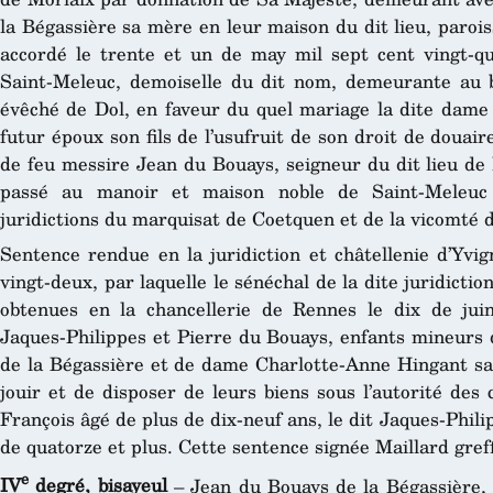
la Bégassière sa mère en leur maison du dit lieu, paroi
accordé le trente et un de may mil sept cent vingt-q
Saint-Meleuc, demoiselle du dit nom, demeurante au b
évêché de Dol, en faveur du quel mariage la dite dame 
futur époux son fils de l’usufruit de son droit de douair
de feu messire Jean du Bouays, seigneur du dit lieu de 
passé au manoir et maison noble de Saint-Meleuc
juridictions du marquisat de Coetquen et de la vicomté de
Sentence rendue en la juridiction et châtellenie d’Yvig
vingt-deux, par laquelle le sénéchal de la dite juridictio
obtenues en la chancellerie de Rennes le dix de jui
Jaques-Philippes et Pierre du Bouays, enfants mineurs 
de la Bégassière et de dame Charlotte-Anne Hingant sa 
jouir et de disposer de leurs biens sous l’autorité des c
François âgé de plus de dix-neuf ans, le dit Jaques-Philip
de quatorze et plus. Cette sentence signée Maillard greff
e
IV
degré, bisayeul
– Jean du Bouays de la Bégassière,