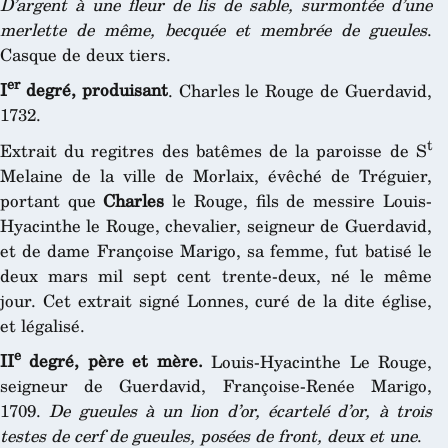
D’argent à une fleur de lis de sable, surmontée d’une
merlette de même, becquée et membrée de gueules
.
Casque de deux tiers.
er
I
degré, produisant
. Charles le Rouge de Guerdavid,
1732.
t
Extrait du regitres des batêmes de la paroisse de S
Melaine de la ville de Morlaix, évêché de Tréguier,
portant que
Charles
le Rouge, fils de messire Louis-
Hyacinthe le Rouge, chevalier, seigneur de Guerdavid,
et de dame Françoise Marigo, sa femme, fut batisé le
deux mars mil sept cent trente-deux, né le même
jour. Cet extrait signé Lonnes, curé de la dite église,
et légalisé.
e
II
degré, père et mère.
Louis-Hyacinthe Le Rouge,
seigneur de Guerdavid, Françoise-Renée Marigo,
1709.
De gueules à un lion d’or, écartelé d’or, à trois
testes de cerf de gueules, posées de front, deux et une
.