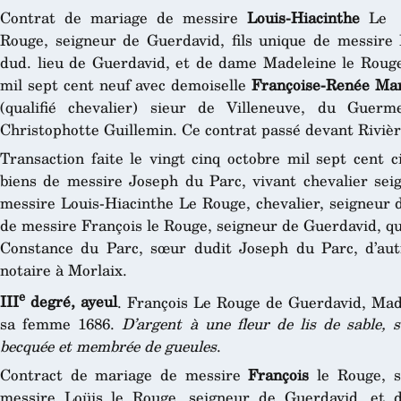
Contrat de mariage de messire
Louis-Hiacinthe
Le
Rouge, seigneur de Guerdavid, fils unique de messire 
dud. lieu de Guerdavid, et de dame Madeleine le Rouge,
mil sept cent neuf avec demoiselle
Françoise-Renée Ma
(qualifié chevalier) sieur de Villeneuve, du Guer
Christophotte Guillemin. Ce contrat passé devant Rivière
Transaction faite le vingt cinq octobre mil sept cent 
biens de messire Joseph du Parc, vivant chevalier seig
messire Louis-Hiacinthe Le Rouge, chevalier, seigneur d
de messire François le Rouge, seigneur de Guerdavid, qui 
Constance du Parc, sœur dudit Joseph du Parc, d’autr
notaire à Morlaix.
e
III
degré, ayeul
. François Le Rouge de Guerdavid, Ma
sa femme 1686.
D’argent à une fleur de lis de sable,
becquée et membrée de gueules
.
Contract de mariage de messire
François
le Rouge, se
messire Loüis le Rouge, seigneur de Guerdavid, et 