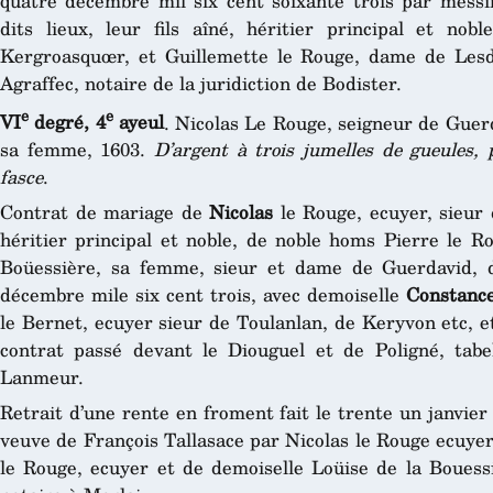
quatre décembre mil six cent soixante trois par messi
dits lieux, leur fils aîné, héritier principal et no
Kergroasquœr, et Guillemette le Rouge, dame de Lesd
Agraffec, notaire de la juridiction de Bodister.
e
e
VI
degré, 4
ayeul
. Nicolas Le Rouge, seigneur de Guer
sa femme, 1603.
D’argent à trois jumelles de gueules, 
fasce
.
Contrat de mariage de
Nicolas
le Rouge, ecuyer, sieur 
héritier principal et noble, de noble homs Pierre le R
Boüessière, sa femme, sieur et dame de Guerdavid, d
décembre mile six cent trois, avec demoiselle
Constance
le Bernet, ecuyer sieur de Toulanlan, de Keryvon etc, e
contrat passé devant le Diouguel et de Poligné, tabe
Lanmeur.
Retrait d’une rente en froment fait le trente un janvier
veuve de François Tallasace par Nicolas le Rouge ecuyer,
le Rouge, ecuyer et de demoiselle Loüise de la Bouessi