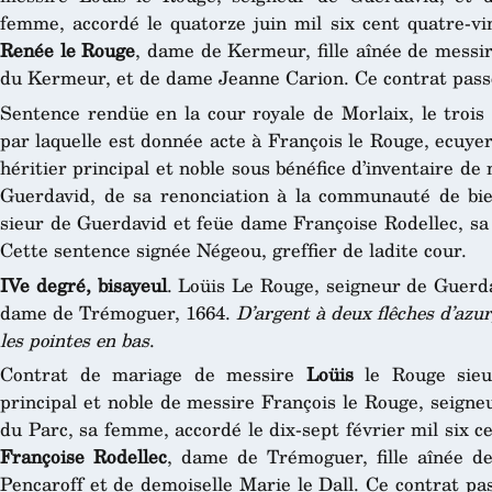
femme, accordé le quatorze juin mil six cent quatre-vi
Renée le Rouge
, dame de Kermeur, fille aînée de messi
du Kermeur, et de dame Jeanne Carion. Ce contrat pass
Sentence rendüe en la cour royale de Morlaix, le trois 
par laquelle est donnée acte à François le Rouge, ecuyer,
héritier principal et noble sous bénéfice d’inventaire de
Guerdavid, de sa renonciation à la communauté de bien
sieur de Guerdavid et feüe dame Françoise Rodellec, sa
Cette sentence signée Négeou, greffier de ladite cour.
IVe degré, bisayeul
. Loüis Le Rouge, seigneur de Guerd
dame de Trémoguer, 1664.
D’argent à deux flêches d’azur,
les pointes en bas
.
Contrat de mariage de messire
Loüis
le Rouge sieur
principal et noble de messire François le Rouge, seign
du Parc, sa femme, accordé le dix-sept février mil six c
Françoise Rodellec
, dame de Trémoguer, fille aînée de
Pencaroff et de demoiselle Marie le Dall. Ce contrat pa