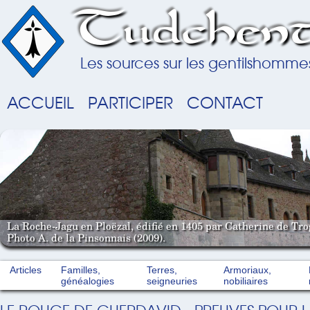
Tudchent
Les sources sur les gentilshomme
ACCUEIL
PARTICIPER
CONTACT
La Roche-Jagu en Ploëzal, édifié en 1405 par Catherine de Tro
Photo A. de la Pinsonnais (2009).
Articles
Familles,
Terres,
Armoriaux,
généalogies
seigneuries
nobiliaires