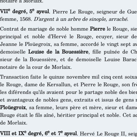
notaire à Morlaix.
e
e
VII
degré, 5
ayeul
. Pierre Le Rouge, seigneur de Gue
femme, 1568.
D’argent à un arbre de sinople, arraché
.
Contrat de mariage de noble homme
Pierre
le Rouge, sie
principal et noble d’Hervé le Rouge, ecuyer, sieur d
Jeanne le Ploüegroix, sa femme, accordé le vingt sept avr
demoiselle
Louise de la Bouessière
, fille puînée de C
sieur de la Bouessière, et de demoiselle Louise Bara
notaire de la cour de Morlaix.
Transaction faite le quinze novembre mil cinq cent soix
le Rouge, dame de Kersallun, et Pierre le Rouge, son fr
les diférends qu’ils avaient pour le partage noble des b
et avantageux de nobles gens, extraits et issus de gens
Ploüegroix
, sa femme, leurs père et mère, sieur et dame
Rouge était le fils aîné, héritier principal et noble. Cet 
de Morlaix.
e
e
e
VIII et IX
degré, 6
et 7
ayeul
. Hervé Le Rouge II, sei