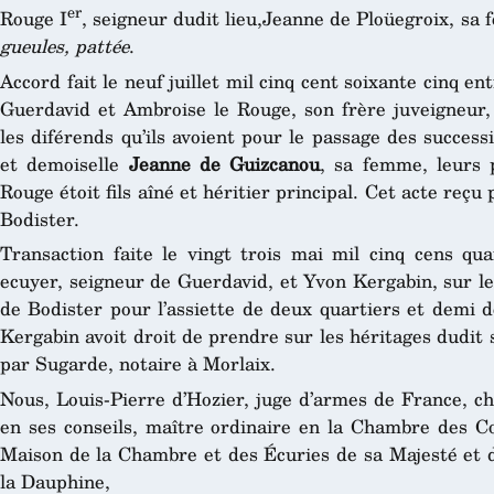
er
Rouge I
, seigneur dudit lieu,Jeanne de Ploüegroix, sa
gueules, pattée
.
Accord fait le neuf juillet mil cinq cent soixante cinq en
Guerdavid et Ambroise le Rouge, son frère juveigneur,
les diférends qu’ils avoient pour le passage des succes
et demoiselle
Jeanne de Guizcanou
, sa femme, leurs 
Rouge étoit fils aîné et héritier principal. Cet acte reçu
Bodister.
Transaction faite le vingt trois mai mil cinq cens qu
ecuyer, seigneur de Guerdavid, et Yvon Kergabin, sur les
de Bodister pour l’assiette de deux quartiers et demi 
Kergabin avoit droit de prendre sur les héritages dudit
par Sugarde, notaire à Morlaix.
Nous, Louis-Pierre d’Hozier, juge d’armes de France, che
en ses conseils, maître ordinaire en la Chambre des Co
Maison de la Chambre et des Écuries de sa Majesté et d
la Dauphine,