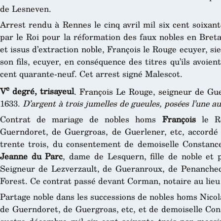
de Lesneven.
Arrest rendu à Rennes le cinq avril mil six cent soixan
par le Roi pour la réformation des faux nobles en Breta
et issus d’extraction noble, François le Rouge ecuyer, si
son fils, ecuyer, en conséquence des titres qu’ils avoien
cent quarante-neuf. Cet arrest signé Malescot.
e
V
degré, trisayeul
. François Le Rouge, seigneur de Gu
1633.
D’argent à trois jumelles de gueules, posées l’une au
Contrat de mariage de nobles homs
François
le Ro
Guerndoret, de Guergroas, de Guerlener, etc, accordé l
trente trois, du consentement de demoiselle Constanc
Jeanne du Parc
, dame de Lesquern, fille de noble et 
Seigneur de Lezverzault, de Gueranroux, de Penanchec
Forest. Ce contrat passé devant Corman, notaire au lieu
Partage noble dans les successions de nobles homs Nicol
de Guerndoret, de Guergroas, etc, et de demoiselle Con