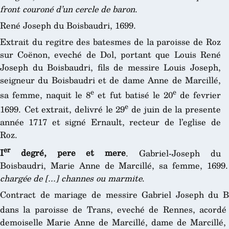
front couroné d’un cercle de baron
.
René Joseph du Boisbaudri, 1699.
Extrait du regitre des batesmes de la paroisse de Roz
sur Coënon, eveché de Dol, portant que Louis René
Joseph du Boisbaudri, fils de messire Louis Joseph,
seigneur du Boisbaudri et de dame Anne de Marcillé,
e
e
sa femme, naquit le 8
et fut batisé le 20
de fevrier
e
1699. Cet extrait, delivré le 29
de juin de la presente
année 1717 et signé Ernault, recteur de l’eglise de
Roz.
er
I
degré, pere et mere
. Gabriel-Joseph du
Boisbaudri, Marie Anne de Marcillé, sa femme, 1699
chargée de [...] channes ou marmite
.
Contract de mariage de messire Gabriel Joseph du Bo
dans la paroisse de Trans, eveché de Rennes, acordé
demoiselle Marie Anne de Marcillé, dame de Marcillé, 