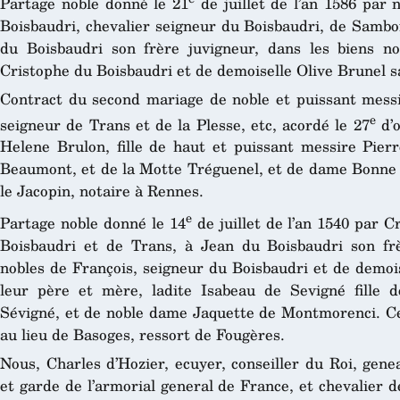
Partage noble donné le 21
de juillet de l’an 1586 par 
Boisbaudri, chevalier seigneur du Boisbaudri, de Samboi
du Boisbaudri son frère juvigneur, dans les biens 
Cristophe du Boisbaudri et de demoiselle Olive Brunel s
Contract du second mariage de noble et puissant messir
e
seigneur de Trans et de la Plesse, etc, acordé le 27
d’o
Helene Brulon, fille de haut et puissant messire Pier
Beaumont, et de la Motte Tréguenel, et de dame Bonne 
le Jacopin, notaire à Rennes.
e
Partage noble donné le 14
de juillet de l’an 1540 par 
Boisbaudri et de Trans, à Jean du Boisbaudri son frè
nobles de François, seigneur du Boisbaudri et de demoi
leur père et mère, ladite Isabeau de Sevigné fille 
Sévigné, et de noble dame Jaquette de Montmorenci. Cet
au lieu de Basoges, ressort de Fougères.
Nous, Charles d’Hozier, ecuyer, conseiller du Roi, gene
et garde de l’armorial general de France, et chevalier de