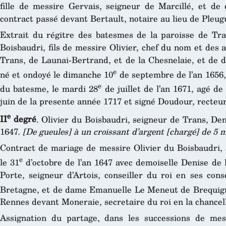
fille de messire Gervais, seigneur de Marcillé, et d
contract passé devant Bertault, notaire au lieu de Pleu
Extrait du régitre des batesmes de la paroisse de Tr
Boisbaudri, fils de messire Olivier, chef du nom et des
Trans, de Launai-Bertrand, et de la Chesnelaie, et de 
e
né et ondoyé le dimanche 10
de septembre de l’an 1656,
e
du batesme, le mardi 28
de juillet de l’an 1671, agé de
juin de la presente année 1717 et signé Doudour, recteur 
e
II
degré
. Olivier du Boisbaudri, seigneur de Trans, Den
1647.
[De gueules] à un croissant d’argent [chargé] de 5
Contract de mariage de messire Olivier du Boisbaudri, 
e
le 31
d’octobre de l’an 1647 avec demoiselle Denise de l
Porte, seigneur d’Artois, conseiller du roi en ses con
Bretagne, et de dame Emanuelle Le Meneut de Brequigni
Rennes devant Moneraie, secretaire du roi en la chancel
Assignation du partage, dans les successions de mess