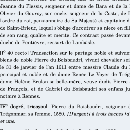
Jeanne du Plessis, seigneur et dame de Bara et de la 
Olivier du Gouray, son oncle, seigneur de la Coste, de La
l’ordre du roi, pensionnaire de Sa Majesté et capitaine d
de Saint-Brieuc, lequel s’oblige d’acoutrer sa niece en f
de son rang, qualité et mérite. Ce contract passé devan
duché de Pentièvre, ressort de Lambâsle.
o
[f
40 recto] Transaction sur le partage noble et suivant
biens de noble Pierre du Boisbaudri, vivant chevalier se
le 31 de janvier de l’an 1611 entre messire Claude du B
principal et noble et de dame Renée Le Voyer de Trég
dame Helène Brulon sa belle-mère, veuve dudit Pierre d
de François, et de Gabriel du Boisbaudri ses enfans ju
notaire à Rennes.
e
IV
degré, trisayeul
. Pierre du Boisbaudri, seigneur
Trégonmar, sa femme, 1580.
[D’argent] à trois haches [d
et une
.
e