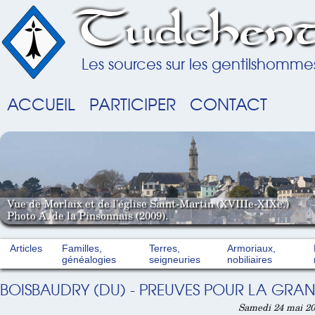
Tudchent
Les sources sur les gentilshomme
ACCUEIL
PARTICIPER
CONTACT
Vue de Morlaix et de l'église Saint-Martin (XVIIIe-XIXe.)
Photo A. de la Pinsonnais (2009).
Articles
Familles,
Terres,
Armoriaux,
généalogies
seigneuries
nobiliaires
BOISBAUDRY (DU) - PREUVES POUR LA GRAN
Samedi 24 mai 20