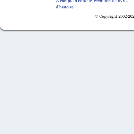
A compte d'éditeur, réédition de livres
d'histoire
© Copyright 2002-202
Cabinet d'orthodonthie à Nantes
Cabinet d'orthodonthie à Nantes