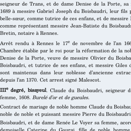
seigneur de Trans, et de dame Denise de la Porte, sa
1689 à messire Gabriel Joseph du Boisbaudri, leur fils
belle-sœur, comme tutrice de ces enfans, et de messire 
comme représentant messire Jean-Batiste du Boisbaudri
Bretin, notaire à Rennes.
e
Arrêt rendu à Rennes le 17
de novembre de l’an 1
Chambre établie par le roi pour la réformation de la n
Denise de la Porte, veuve de messire Olivier du Boisb
Boisbaudri, et tutrice de ses enfans, et messire Giles
sont maintenus dans leur noblesse d’ancienne extracti
depuis l’an 1370. Cet arrest signé Malescot.
e
III
degré, bisayeul
. Claude du Boisbaudri, seigneur 
femme, 1608.
Burelé d’or et de gueules
.
Contract de mariage de noble homme Claude du Boisbaudri
noble de noble et puissant messire Pierre du Boisbaudri
Boisbaudri, et de dame Renée Le Voyer sa femme, acor
demoiselle Caterine du Gourai, fille de noble homm