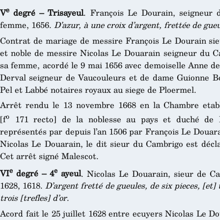
e
V
degré – Trisayeul
. François Le Dourain, seigneur d
femme, 1656.
D’azur, à une croix d’argent, frettée de gue
Contrat de mariage de messire François Le Dourain sieur
et noble de messire Nicolas Le Douarain seigneur du 
sa femme, acordé le 9 mai 1656 avec demoiselle Anne de 
Derval seigneur de Vaucouleurs et de dame Guionne Bo
Pel et Labbé notaires royaux au siege de Ploermel.
Arrêt rendu le 13 novembre 1668 en la Chambre etabl
o
[f
171 recto] de la noblesse au pays et duché de B
représentés par depuis l’an 1506 par François Le Douara
Nicolas Le Douarain, le dit sieur du Cambrigo est décla
Cet arrêt signé Malescot.
e
e
VI
degré – 4
ayeul
. Nicolas Le Douarain, sieur de C
1628, 1618.
D’argent fretté de gueules, de six pieces, [et]
trois [trefles] d’or
.
Acord fait le 25 juillet 1628 entre ecuyers Nicolas Le 