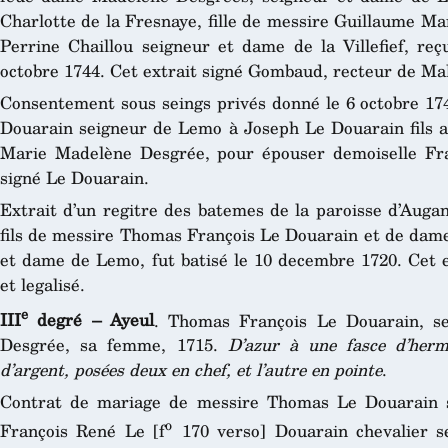
Charlotte de la Fresnaye, fille de messire Guillaume M
Perrine Chaillou seigneur et dame de la Villefief, reç
octobre 1744. Cet extrait signé Gombaud, recteur de Male
Consentement sous seings privés donné le 6 octobre 1
Douarain seigneur de Lemo à Joseph Le Douarain fils 
Marie Madelène Desgrée, pour épouser demoiselle Fran
signé Le Douarain.
Extrait d’un regitre des batemes de la paroisse d’Auga
fils de messire Thomas François Le Douarain et de da
et dame de Lemo, fut batisé le 10 decembre 1720. Cet e
et legalisé.
e
III
degré – Ayeul
. Thomas François Le Douarain, s
Desgrée, sa femme, 1715.
D’azur à une fasce d’herm
d’argent, posées deux en chef, et l’autre en pointe
.
Contrat de mariage de messire Thomas Le Douarain se
o
François René Le [f
170 verso] Douarain chevalier 