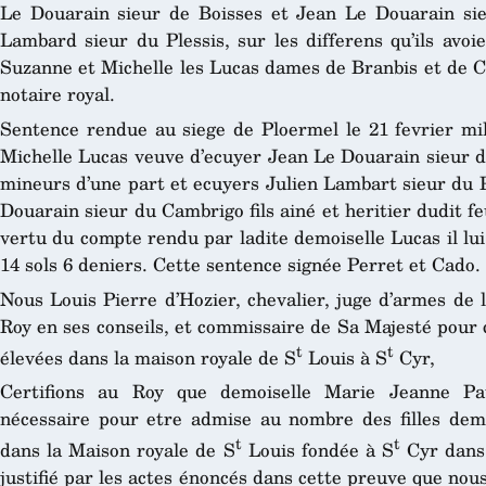
Le Douarain sieur de Boisses et Jean Le Douarain sie
Lambard sieur du Plessis, sur les differens qu’ils avo
Suzanne et Michelle les Lucas dames de Branbis et de C
notaire royal.
Sentence rendue au siege de Ploermel le 21 fevrier mil
Michelle Lucas veuve d’ecuyer Jean Le Douarain sieur d
mineurs d’une part et ecuyers Julien Lambart sieur du P
Douarain sieur du Cambrigo fils ainé et heritier dudit f
vertu du compte rendu par ladite demoiselle Lucas il lu
14 sols 6 deniers. Cette sentence signée Perret et Cado.
Nous Louis Pierre d’Hozier, chevalier, juge d’armes de 
Roy en ses conseils, et commissaire de Sa Majesté pour c
t
t
élevées dans la maison royale de S
Louis à S
Cyr,
Certifions au Roy que demoiselle Marie Jeanne Pa
nécessaire pour etre admise au nombre des filles demo
t
t
dans la Maison royale de S
Louis fondée à S
Cyr dans 
justifié par les actes énoncés dans cette preuve que nous