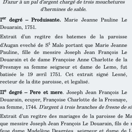
D’azur à un pal d’argent chargé de trois mouchetures
d’hermines de sable
.
er
I
degré – Produisante.
Marie Jeanne Pauline Le
Douarain, 1751.
Extrait d’un regitre des batemes de la paroisse
t
d’Augan eveché de S
Malo portant que Marie Jeanne
Pauline, fille de messire Joseph Jean François Le
Douarain et de dame Françoise Anne Charlotte de la
Fresnaye sa femme seigneur et dame de Lemo, fut
batisée le 19 avril 1751. Cet extrait signé Lesné,
recteur de la dite paroisse, et legalisé.
e
II
degré – Pere et mere
. Joseph Jean François Le
Douarain, ecuyer, Françoise Charlotte de la Fresnaye,
sa femme, 1744.
D’argent à trois branches de fresne de s
Extrait d’un regitre des mariages de la paroisse de Ma
que messire Joseph Jean François Le Douarain, fils de
feue dame Madelène Desgrées, seigneur et dame de L