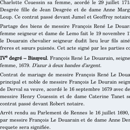
Charlotte Couessin sa femme, acordé le 29 juillet 17
Desgrée fille de Jean Desgrée et de dame Anne Marg
Loup. Ce contrat passé devant Jumel et Geoffroy notaire
Partage des biens de messire François René Le Douar
femme seigneur et dame de Lemo fait le 19 novembre 1
le Douarain chevalier seigneur dudit lieu leur fils ainé
freres et sœurs puisnés. Cet acte signé par les parties c
e
IV
degré – Bisayeul
. François René Le Douarain, seign
femme, 1679.
D’azur à deux bandes d’argent
.
Contrat de mariage de messire François René Le Douar
principal et noble de messire François Le Dourain seig
de Derval sa veuve, acordé le 16 septembre 1679 avec de
messire Henry Couessin et de dame Caterine Tanet s
contrat passé devant Robert notaire.
Arrêt rendu au Parlement de Rennes le 16 juillet 1690,
par messire François Le Douarain et de dame Anne Derv
requete sera signifiée.