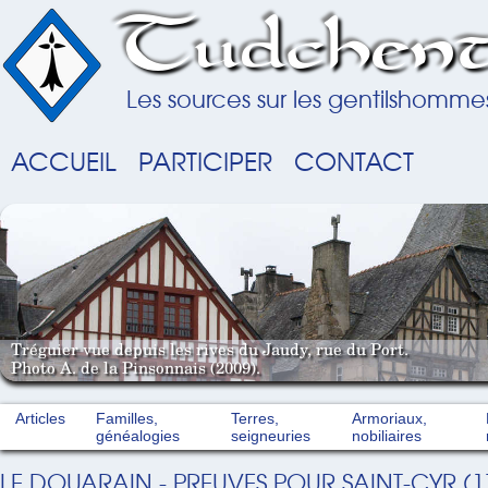
Tudchent
Les sources sur les gentilshomme
ACCUEIL
PARTICIPER
CONTACT
Tréguier vue depuis les rives du Jaudy, rue du Port.
Photo A. de la Pinsonnais (2009).
Articles
Familles,
Terres,
Armoriaux,
généalogies
seigneuries
nobiliaires
LE DOUARAIN - PREUVES POUR SAINT-CYR (1