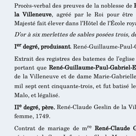
Procès-verbal des preuves de la noblesse de
la Villeneuve
, agréé par le Roi pour êtr
Majesté fait élever dans l’Hôtel de l’École roy
D’or à six merlettes de sables posées trois, 
er
I
degré, produisant
. René-Guillaume-Paul-G
Extrait des registres des batemes de l’eglise 
portant que
René-Guillaume-Paul-Gabriel-E
de la Villeneuve et de dame Marie-Gabrielle
mil sept cent cinquante-trois, et fut batisé 
Malo, et légalisé.
e
II
degré, père.
René-Claude Geslin de la Vil
femme, 1749.
re
Contrat de mariage de m
René-Claude G