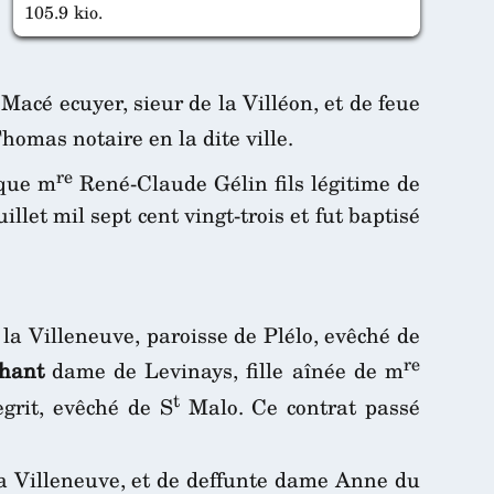
105.9 kio.
 Macé ecuyer, sieur de la Villéon, et de feue
homas notaire en la dite ville.
re
 que m
René-Claude Gélin fils légitime de
let mil sept cent vingt-trois et fut baptisé
a Villeneuve, paroisse de Plélo, evêché de
re
hant
dame de Levinays, fille aînée de m
t
grit, evêché de S
Malo. Ce contrat passé
 la Villeneuve, et de deffunte dame Anne du