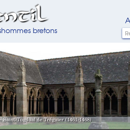
ntil
A
ilshommes bretons
le Saint-Tugdual de Tréguier (1461-1468)