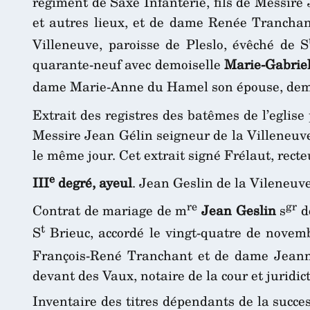
régiment de Saxe Infanterie, fils de Messire
et autres lieux, et de dame Renée Trancha
Villeneuve, paroisse de Pleslo, évêché de S
quarante-neuf avec demoiselle
Marie-Gabriel
dame Marie-Anne du Hamel son épouse, dem
Extrait des registres des batêmes de l’eglise
Messire Jean Gélin seigneur de la Villeneuve,
le même jour. Cet extrait signé Frélaut, recteu
e
III
degré, ayeul
. Jean Geslin de la Vileneuv
re
gr
Contrat de mariage de m
Jean Geslin
s
de
t
S
Brieuc, accordé le vingt-quatre de novemb
François-René Tranchant et de dame Jeanne
devant des Vaux, notaire de la cour et juridi
Inventaire des titres dépendants de la succe