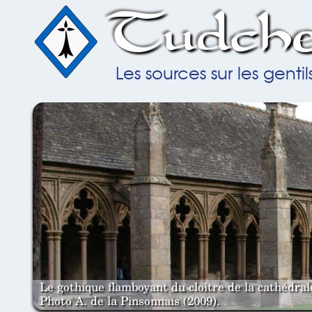
Tudche
Les sources sur les gent
Le gothique flamboyant du cloître de la cathédra
Photo A. de la Pinsonnais (2009).