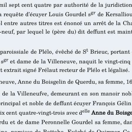
 mil sept cent quatre par authorité de la juridicti
gr
la requête d’écuyer Louis Gourdel s
de Kersalliou
l entre autres titres est énoncé un arrêt de la C
neuf, par lequel le (père du) dit deffunt est main
t
 paroissiale de Plélo, évêché de S
Brieuc, portant 
gr
 s
et dame de la Villeneuve, naquit le vingt-cinq 
t extrait signé Frélaut recteur de Plélo et légalisé.
lleneuve, Anne du Boisgelin de Querdu, sa femme, 1
r
de la Villeneufve, demeurant en son manoir noble
 principal et noble de deffunt écuyer François Gél
elle
six cent quatre-vingt-trois avec d
Anne du Boisge
du et de dame Peronnelle Gourdel sa femme, dam
ine, paroisse de Bottoha, Evêché de Quimper. Ce