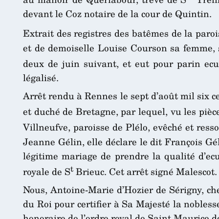
devant le Coz notaire de la cour de Quintin.
Extrait des registres des batêmes de la paro
et de demoiselle Louise Courson sa femme, si
deux de juin suivant, et eut pour parin ec
légalisé.
Arrêt rendu à Rennes le sept d’août mil six 
et duché de Bretagne, par lequel, vu les pièc
Villneufve, paroisse de Plélo, evêché et resso
Jeanne Gélin, elle déclare le dit François Gé
légitime mariage de prendre la qualité d’ec
t
royale de S
Brieuc. Cet arrêt signé Malescot.
Nous, Antoine-Marie d’Hozier de Sérigny, che
du Roi pour certifier à Sa Majesté la nobless
honoraire de l’ordre royal de Saint Maurice 