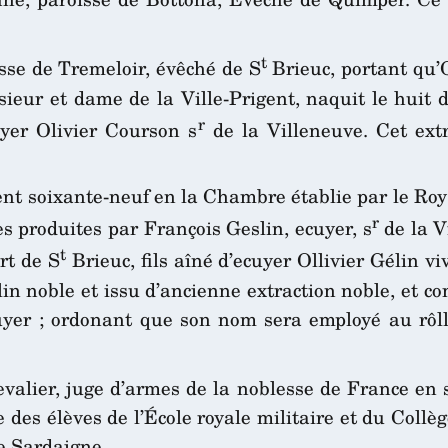
t
isse de Tremeloir, évêché de S
Brieuc, portant qu’
eur et dame de la Ville-Prigent, naquit le huit d
r
uyer Olivier Courson s
de la Villeneuve. Cet extr
cent soixante-neuf en la Chambre établie par le Roy
r
es produites par François Geslin, ecuyer, s
de la V
t
rt de S
Brieuc, fils aîné d’ecuyer Ollivier Gélin vi
lin noble et issu d’ancienne extraction noble, et 
uyer ; ordonant que son nom sera employé au rôlle
valier, juge d’armes de la noblesse de France en 
e des élèves de l’École royale militaire et du Collè
de Sardaigne,