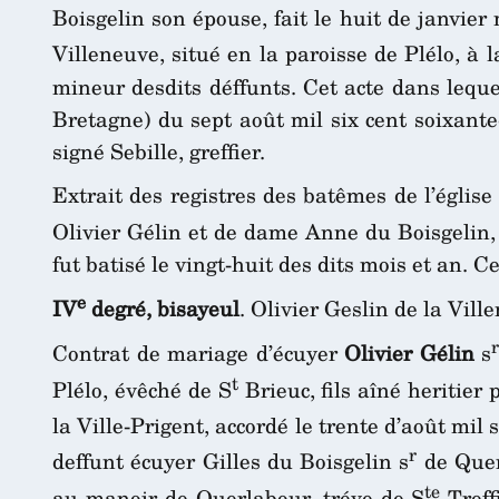
Boisgelin son épouse, fait le huit de janvier
Villeneuve, situé en la paroisse de Plélo, à 
mineur desdits déffunts. Cet acte dans leque
Bretagne) du sept août mil six cent soixante-
signé Sebille, greffier.
Extrait des registres des batêmes de l’église
Olivier Gélin et de dame Anne du Boisgelin,
fut batisé le vingt-huit des dits mois et an. Ce
e
IV
degré, bisayeul
. Olivier Geslin de la Vi
Contrat de mariage d’écuyer
Olivier Gélin
s
t
Plélo, évêché de S
Brieuc, fils aîné heritier
la Ville-Prigent, accordé le trente d’août mil 
r
deffunt écuyer Gilles du Boisgelin s
de Quer
te
au manoir de Querlabour, tréve de S
Treff