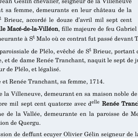
 Jean Geslin chevalier, seigneur de la Villeneuve
nt sa femme, demeurants en leur château de la
t
Brieuc, accordé le douze d’avril mil sept cent
le Macé-de-la-Villéon
, fille majeure de feu Gabriel
t
eurante à S
Malo où ce contrat fut passé devant T
t
 paroissiale de Plélo, evêché de S
Brieuc, portant
 et de dame Renée Tranchant, naquit le sept de juil
r de Plélo, et légalisé.
e et Renée Tranchant, sa femme, 1714.
 la Villeneuve, demeurant en sa maison noble de l
elle
re mil sept cent quatorze avec d
Renée Tranc
 de la Vallée, demeurante en la paroisse de Me
ction de Quergu.
ssion de deffunt ecuyer Olivier Gélin seigneur de