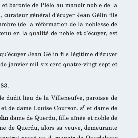
on et baronie de Plélo au manoir noble de la
, curateur général d’écuyer Jean Gélin fils
hambre (de la réformation de la noblesse de
tenu en la qualité de noble et d’écuyer, est
qu’écuyer Jean Gélin fils légitime d’écuyer
de janvier mil six cent quatre-vingt sept et
683.
 dudit lieu de la Villeneufve, paroisse de
r
in et de dame Louise Courson, s
et dame de
lin
dame de Querdu, fille aînée et noble de
e de Querdu, alors sa veuve, demeurante
 contrat passé au d. manoir de Querlabour