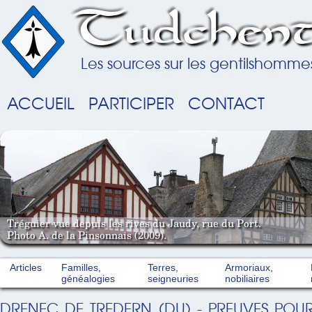
Tudchent
Les sources sur les gentilshomme
ACCUEIL
PARTICIPER
CONTACT
Tréguier vue depuis les rives du Jaudy, rue du Port.
Photo A. de la Pinsonnais (2009).
Articles
Familles,
Terres,
Armoriaux,
généalogies
seigneuries
nobiliaires
DRENEC DE TREDERN (DU) - PREUVES POUR 