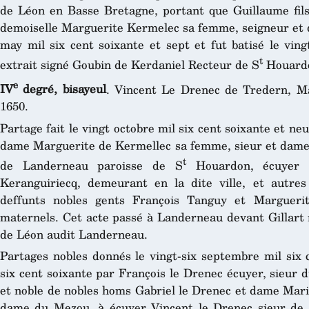
de Léon en Basse Bretagne, portant que Guillaume fil
demoiselle Marguerite Kermelec sa femme, seigneur et d
may mil six cent soixante et sept et fut batisé le vi
t
extrait signé Goubin de Kerdaniel Recteur de S
Houardo
e
IV
degré, bisayeul
. Vincent Le Drenec de Tredern, M
1650.
Partage fait le vingt octobre mil six cent soixante et ne
dame Marguerite de Kermellec sa femme, sieur et dame 
t
de Landerneau paroisse de S
Houardon, écuyer F
Keranguiriecq, demeurant en la dite ville, et autr
deffunts nobles gents François Tanguy et Marguerit
maternels. Cet acte passé à Landerneau devant Gillart n
de Léon audit Landerneau.
Partages nobles donnés le vingt-six septembre mil six c
six cent soixante par François le Drenec écuyer, sieur du
et noble de nobles homs Gabriel le Drenec et dame Marie
dame du Mezou, à écuyer Vincent le Drenec sieur de T