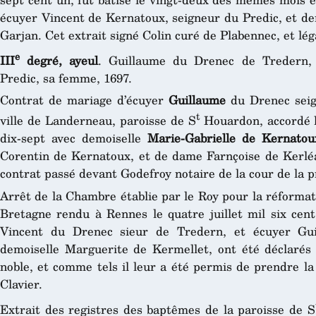
écuyer Vincent de Kernatoux, seigneur du Predic, et d
Garjan. Cet extrait signé Colin curé de Plabennec, et lég
e
III
degré, ayeul
. Guillaume du Drenec de Tredern,
Predic, sa femme, 1697.
Contrat de mariage d’écuyer
Guillaume
du Drenec seig
t
ville de Landerneau, paroisse de S
Houardon, accordé le
dix-sept avec demoiselle
Marie-Gabrielle de Kernatou
Corentin de Kernatoux, et de dame Farnçoise de Kerlé
contrat passé devant Godefroy notaire de la cour de la 
Arrêt de la Chambre établie par le Roy pour la réformat
Bretagne rendu à Rennes le quatre juillet mil six cent
Vincent du Drenec sieur de Tredern, et écuyer Gui
demoiselle Marguerite de Kermellet, ont été déclarés n
noble, et comme tels il leur a été permis de prendre la 
Clavier.
Extrait des registres des baptêmes de la paroisse de S