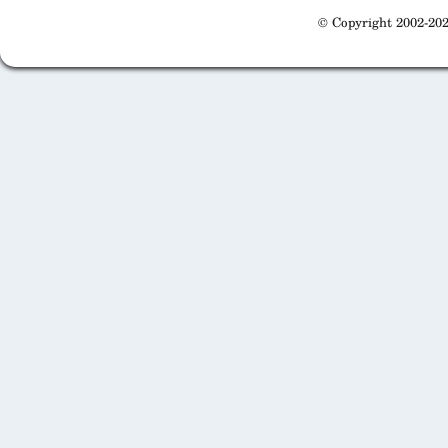
© Copyright 2002-202
Cabinet d'orthodonthie à Nantes
Cabinet d'orthodonthie à Nantes