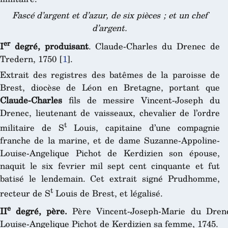
Fascé d’argent et d’azur, de six pièces ; et un chef
d’argent.
er
I
degré, produisant
. Claude-Charles du Drenec de
Tredern, 1750
[
1
]
.
Extrait des registres des batêmes de la paroisse de
Brest, diocèse de Léon en Bretagne, portant que
Claude-Charles
fils de messire Vincent-Joseph du
Drenec, lieutenant de vaisseaux, chevalier de l’ordre
t
militaire de S
Louis, capitaine d’une compagnie
franche de la marine, et de dame Suzanne-Appoline-
Louise-Angelique Pichot de Kerdizien son épouse,
naquit le six fevrier mil sept cent cinquante et fut
batisé le lendemain. Cet extrait signé Prudhomme,
t
recteur de S
Louis de Brest, et légalisé.
e
II
degré, père.
Père Vincent-Joseph-Marie du Drene
Louise-Angelique Pichot de Kerdizien sa femme, 1745.