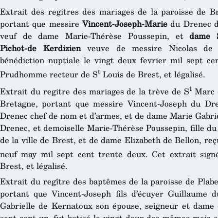
Extrait des regitres des mariages de la paroisse de B
portant que messire
Vincent-Joseph-Marie
du Drenec de
veuf de dame Marie-Thérèse Poussepin, et
dame S
Pichot-de Kerdizien
veuve de messire Nicolas de S
bénédiction nuptiale le vingt deux fevrier mil sept ce
t
Prudhomme recteur de S
Louis de Brest, et légalisé.
t
Extrait du regitre des mariages de la trève de S
Marc d
Bretagne, portant que messire Vincent-Joseph du Dre
Drenec chef de nom et d’armes, et de dame Marie Gabrie
Drenec, et demoiselle Marie-Thérèse Poussepin, fille du
de la ville de Brest, et de dame Elizabeth de Bellon, reç
neuf may mil sept cent trente deux. Cet extrait sig
Brest, et légalisé.
Extrait du regître des baptêmes de la paroisse de Plab
portant que Vincent-Joseph fils d’écuyer Guillaume 
Gabrielle de Kernatoux son épouse, seigneur et dame 
sept cent un, fut batisé le vingt-deux des mêmes mois e