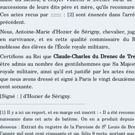
successions de leurs dits père et mère, qu’ils reconnur
Ces actes recus par ::::::: :
[
2
]
sont énoncés dans l’arrê
précédent.
Nous, Antoine-Marie d’Hozier de Sérigny, chevalier, ju
en survivance, et en cette qualité commissaire du R
noblesse des élèves de l’École royale militaire,
Certifions au Roi que
Claude-Charles du Drenec de Tr
être admis au nombre des gentilshommes que Sa Majesté 
royale militaire, ainsi qu’il est justifié par les actes é
que nous avons dressé et signé à Paris le vingt deuxième 
cent soixante.
[Signé : ] d’Hozier de Sérigny.
[
1
]
Il y a ici un report, et en marge est inscrit : « Il a été reconn
naissance dans cet acte de batême. On en a produit depuis 
t
dessous : Extrait du registre de la Paroisse de S
Louis de Bre
l’année mil sept cent cinquante et un, folio 9 recto, portant qu