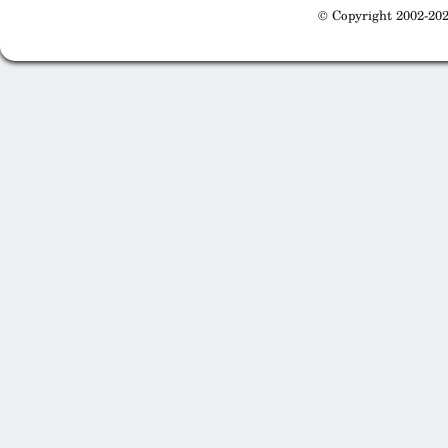
© Copyright 2002-202
Cabinet d'orthodonthie à Nantes
Cabinet d'orthodonthie à Nantes