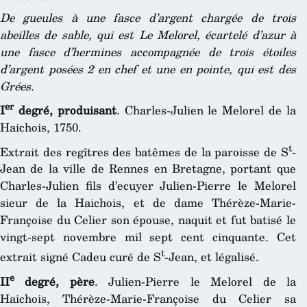
De gueules à une fasce d’argent chargée de trois
abeilles de sable, qui est Le Melorel, écartelé d’azur à
une fasce d’hermines accompagnée de trois étoiles
d’argent posées 2 en chef et une en pointe, qui est des
Grées
.
er
I
degré, produisant
. Charles-Julien le Melorel de la
Haichois, 1750.
t
Extrait des regîtres des batêmes de la paroisse de S
-
Jean de la ville de Rennes en Bretagne, portant que
Charles-Julien fils d’ecuyer Julien-Pierre le Melorel
sieur de la Haichois, et de dame Thérèze-Marie-
Françoise du Celier son épouse, naquit et fut batisé le
vingt-sept novembre mil sept cent cinquante. Cet
t
extrait signé Cadeu curé de S
-Jean, et légalisé.
e
II
degré, père
. Julien-Pierre le Melorel de la
Haichois, Thérèze-Marie-Françoise du Celier sa