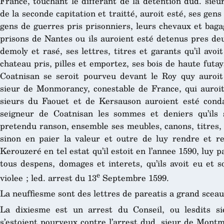
France, touchant le differant de la detention dud. sieu
de la seconde capitation et traitté, auroit esté, ses gens
gens de guerres pris prisonniers, leurs chevaux et baga
prisons de Nantes ou ils auroient esté detenus pres de
demoly et rasé, ses lettres, titres et garants qu’il avo
chateau pris, pilles et emportez, ses bois de haute futay
Coatnisan se seroit pourveu devant le Roy quy auroit 
sieur de Monmorancy, conestable de France, qui auroit 
sieurs du Faouet et de Kersauson auroient esté cond
seigneur de Coatnisan les sommes et deniers qu’ils 
pretendu ranson, ensemble ses meubles, canons, titres,
sinon en paier la valeur et outre de luy rendre et r
Kerouzeré en tel estat qu’il estoit en l’annee 1590, luy p
tous despens, domages et interets, qu’ils avoit eu et s
e
violee ; led. arrest du 13
Septembre 1599.
La neuffiesme sont des lettres de pareatis a grand sceau
La dixiesme est un arrest du Conseil, ou lesdits s
s’estoient pourveux contre l’arrest dud. sieur de Montm