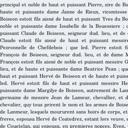
principal et noble de haut et puissant Pierre, sire de B
haute et puissante dame Janne de Rieux, vicomtesse
Boiseon estoit fils aisné de haut et puissant Yves du B
noble et puissante dame Issabelle de la Bouessiere ; q
puissant Claude de Boiseon, seigneur dud. lieu, et d
Claude estoit fils aisné de haut et puissant mess
Pezronnelle de Chefdebois ; que led. Pierre estoit f
François de Boiseon, seigneur dud. lieu, et de dame 
François estoit fils aisné de noble et puissant messire
lieu, et de haute et puissante dame Beatrice Pean ; que
haut et puissant Hervé de Boiseon et de haute et puis
led. Hervé estoit fils de haut et puissant messire H
puissante dame Margilye de Boiseon, autrement de Lame
germaine de messire Jean de Lameur, chevallier, et
chevalier, quy tous prirent le nom et les armes de Bois
de Lanmeur, lesquels moururent sans hoirs de corps, et 
freres, espousa Hervé de Coatedrez, estant lors veuve, 
de Couetelan, qui espousa, en premieres nopces, Even, 