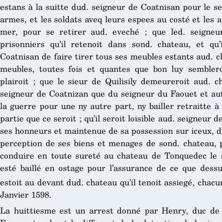
estans à la suitte dud. seigneur de Coatnisan pour le s
armes, et les soldats aveq leurs espees au costé et les
mer, pour se retirer aud. eveché ; que led. seigneu
prisonniers qu’il retenoit dans sond. chateau, et qu
Coatnisan de faire tirer tous ses meubles estants aud. c
meubles, toutes fois et quantes que bon luy sembleroi
plairoit ; que le sieur de Quilisily demeureroit aud. 
seigneur de Coatnizan que du seigneur du Faouet et au
la guerre pour une ny autre part, ny bailler retraitte 
partie que ce seroit ; qu’il seroit loisible aud. seigneur
ses honneurs et maintenue de sa possession sur iceux, d
perception de ses biens et menages de sond. chateau, p
conduire en toute sureté au chateau de Tonquedec le s
esté baillé en ostage pour l’assurance de ce que dessu
estoit au devant dud. chateau qu’il tenoit assiegé, chacu
Janvier 1598.
La huittiesme est un arrest donné par Henry, duc de