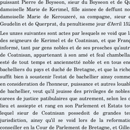
puissant Pierre de Boyseon, sieur du Boyseon et de Q
damoiselle Marie de Kerimel, fille aisnee de deffunt n
damoiselle Marie de Kerouzeré, sa compagne, sieur 
Goudelin et de Querprat, du penultiesme jour d’Avril 15
Les unzes suivantes sont actes par lesquels se void que 
des seigneurs de Kerimel et de Coatnisan, et que Franç
informé, tant par gens nobles et de ses prosches qu’aut
de Coatnisan, appartenant à son amé et feal chambellan
esté de tout temps et anciennetté noble et en tous e
bachelliers du pays et duché de Bretagne, et que la rich
suffit bien à soustenir l’estat de bachellier ainsy comme
en consideration de l’honneur, puissance et autres louabl
de bachellier, veut qu’il jouisse des privileges de nobl
carees de justice patibulaires que autrement, selon les
lieu et assiepte et rang en son Parlement et Estats tou
lequel sieur de Coatnisan possedoit de grandes ter
jurisdiction, ainsy qu’il se void lors de la reformat
conseiller en la Cour de Parlement de Bretagne, et Gil