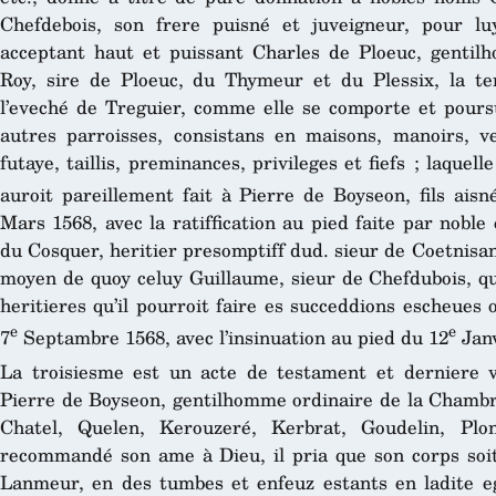
Chefdebois, son frere puisné et juveigneur, pour lu
acceptant haut et puissant Charles de Ploeuc, genti
Roy, sire de Ploeuc, du Thymeur et du Plessix, la te
l’eveché de Treguier, comme elle se comporte et poursu
autres parroisses, consistans en maisons, manoirs, v
futaye, taillis, preminances, privileges et fiefs ; laquel
auroit pareillement fait à Pierre de Boyseon, fils ais
Mars 1568, avec la ratiffication au pied faite par nobl
du Cosquer, heritier presomptiff dud. sieur de Coetnisan
moyen de quoy celuy Guillaume, sieur de Chefdubois, qu
heritieres qu’il pourroit faire es succeddions escheues 
e
e
7
Septambre 1568, avec l’insinuation au pied du 12
Janv
La troisiesme est un acte de testament et derniere v
Pierre de Boyseon, gentilhomme ordinaire de la Chambre
Chatel, Quelen, Kerouzeré, Kerbrat, Goudelin, Plon
recommandé son ame à Dieu, il pria que son corps soit 
Lanmeur, en des tumbes et enfeuz estants en ladite eg