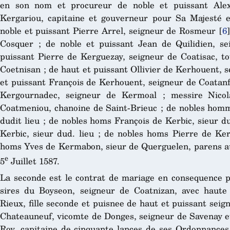
en son nom et procureur de noble et puissant Alex
Kergariou, capitaine et gouverneur pour Sa Majesté e
noble et puissant Pierre Arrel, seigneur de Rosmeur
[
6
]
Cosquer ; de noble et puissant Jean de Quilidien, s
puissant Pierre de Kerguezay, seigneur de Coatisac, to
Coetnisan ; de haut et puissant Ollivier de Kerhouent, 
et puissant François de Kerhouent, seigneur de Coata
Kergournadec, seigneur de Kermoal ; messire Nicol
Coatmeniou, chanoine de Saint-Brieuc ; de nobles homme
dudit lieu ; de nobles homs François de Kerbic, sieur 
Kerbic, sieur dud. lieu ; de nobles homs Pierre de Ker
homs Yves de Kermabon, sieur de Querguelen, parens au
e
5
Juillet 1587.
La seconde est le contrat de mariage en consequence pa
sires du Boyseon, seigneur de Coatnizan, avec haute
Rieux, fille seconde et puisnee de haut et puissant sei
Chateauneuf, vicomte de Donges, seigneur de Savenay et 
Roy, capitaine de cinquante lances de ses Ordonnances