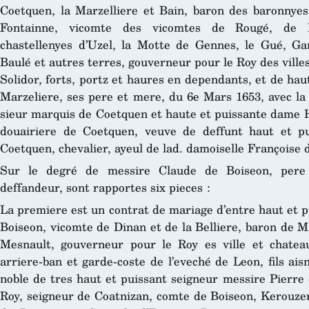
Coetquen, la Marzelliere et Bain, baron des baronnyes 
Fontainne, vicomte des vicomtes de Rougé, de Fr
chastellenyes d’Uzel, la Motte de Gennes, le Gué, Gan
Baulé et autres terres, gouverneur pour le Roy des ville
Solidor, forts, portz et haures en dependants, et de ha
Marzeliere, ses pere et mere, du 6e Mars 1653, avec la ra
sieur marquis de Coetquen et haute et puissante dame 
douairiere de Coetquen, veuve de deffunt haut et p
Coetquen, chevalier, ayeul de lad. damoiselle Françoise
Sur le degré de messire Claude de Boiseon, pere
deffandeur, sont rapportes six pieces :
La premiere est un contrat de mariage d’entre haut et 
Boiseon, vicomte de Dinan et de la Belliere, baron de M
Mesnault, gouverneur pour le Roy es ville et chatea
arriere-ban et garde-coste de l’eveché de Leon, fils aisn
noble de tres haut et puissant seigneur messire Pierre 
Roy, seigneur de Coatnizan, comte de Boiseon, Kerouzeré