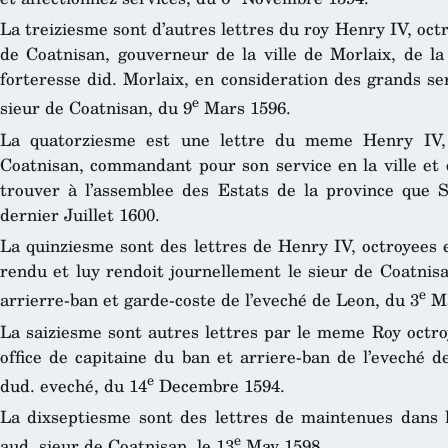
La treiziesme sont d’autres lettres du roy Henry IV, oct
de Coatnisan, gouverneur de la ville de Morlaix, de la
forteresse did. Morlaix, en consideration des grands se
e
sieur de Coatnisan, du 9
Mars 1596.
La quatorziesme est une lettre du meme Henry IV, 
Coatnisan, commandant pour son service en la ville et 
trouver à l’assemblee des Estats de la province que S
dernier Juillet 1600.
La quinziesme sont des lettres de Henry IV, octroyees e
rendu et luy rendoit journellement le sieur de Coatnisa
e
arrierre-ban et garde-coste de l’eveché de Leon, du 3
Ma
La saiziesme sont autres lettres par le meme Roy octroy
office de capitaine du ban et arriere-ban de l’eveché 
e
dud. eveché, du 14
Decembre 1594.
La dixseptiesme sont des lettres de maintenues dans l
e
aud. sieur de Coatnisan, le 13
May 1598.