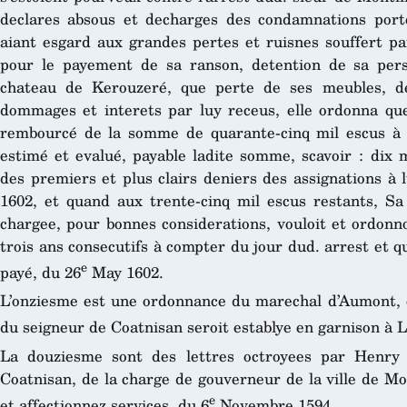
declares absous et decharges des condamnations porte
aiant esgard aux grandes pertes et ruisnes souffert pa
pour le payement de sa ranson, detention de sa per
chateau de Kerouzeré, que perte de ses meubles, de
dommages et interets par luy receus, elle ordonna que
rembourcé de la somme de quarante-cinq mil escus à l
estimé et evalué, payable ladite somme, scavoir : dix 
des premiers et plus clairs deniers des assignations à
1602, et quand aux trente-cinq mil escus restants, Sa
chargee, pour bonnes considerations, vouloit et ordonno
trois ans consecutifs à compter du jour dud. arrest et qu
e
payé, du 26
May 1602.
L’onziesme est une ordonnance du marechal d’Aumont, 
du seigneur de Coatnisan seroit establye en garnison à 
La douziesme sont des lettres octroyees par Henry 
Coatnisan, de la charge de gouverneur de la ville de Mor
e
et affectionnez services, du 6
Novembre 1594.