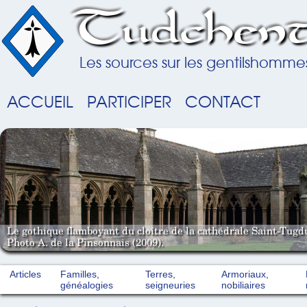
Tudchent
Les sources sur les gentilshomme
ACCUEIL
PARTICIPER
CONTACT
Le gothique flamboyant du cloître de la cathédrale Saint-Tugd
Photo A. de la Pinsonnais (2009).
Articles
Familles,
Terres,
Armoriaux,
généalogies
seigneuries
nobiliaires