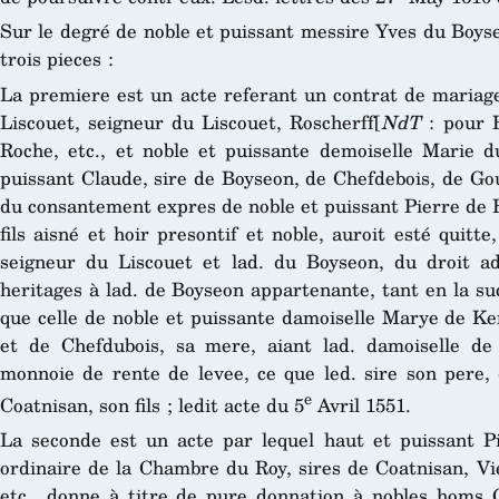
Sur le degré de noble et puissant messire Yves du Boyse
trois pieces :
La premiere est un acte referant un contrat de mariage
Liscouet, seigneur du Liscouet, Roscherff[
NdT
: pour R
Roche, etc., et noble et puissante demoiselle Marie du
puissant Claude, sire de Boyseon, de Chefdebois, de Gou
du consantement expres de noble et puissant Pierre de 
fils aisné et hoir presontif et noble, auroit esté quitt
seigneur du Liscouet et lad. du Boyseon, du droit a
heritages à lad. de Boyseon appartenante, tant en la su
que celle de noble et puissante damoiselle Marye de Ke
et de Chefdubois, sa mere, aiant lad. damoiselle d
monnoie de rente de levee, ce que led. sire son pere
e
Coatnisan, son fils ; ledit acte du 5
Avril 1551.
La seconde est un acte par lequel haut et puissant P
ordinaire de la Chambre du Roy, sires de Coatnisan, Vi
etc., donne à titre de pure donnation à nobles homs 