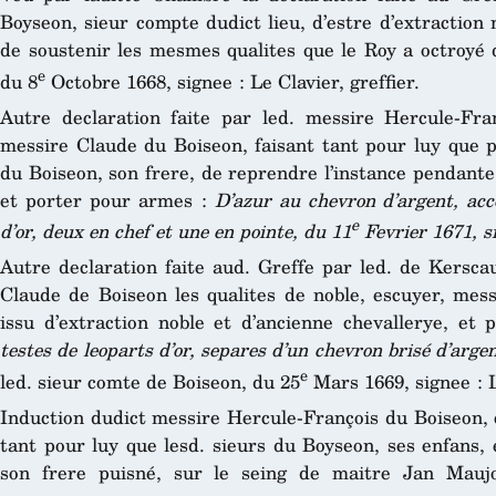
Boyseon, sieur compte dudict lieu, d’estre d’extraction
de soustenir les mesmes qualites que le Roy a octroyé 
e
du 8
Octobre 1668, signee : Le Clavier, greffier.
Autre declaration faite par led. messire Hercule-Fra
messire Claude du Boiseon, faisant tant pour luy que p
du Boiseon, son frere, de reprendre l’instance pendante
et porter pour armes :
D’azur au chevron d’argent, acc
e
d’or, deux en chef et une en pointe, du 11
Fevrier 1671, s
Autre declaration faite aud. Greffe par led. de Kersca
Claude de Boiseon les qualites de noble, escuyer, mess
issu d’extraction noble et d’ancienne chevallerye, et
testes de leoparts d’or, separes d’un chevron brisé d’arge
e
led. sieur comte de Boiseon, du 25
Mars 1669, signee : Le
Induction dudict messire Hercule-François du Boiseon, c
tant pour luy que lesd. sieurs du Boyseon, ses enfans, 
son frere puisné, sur le seing de maitre Jan Maujo