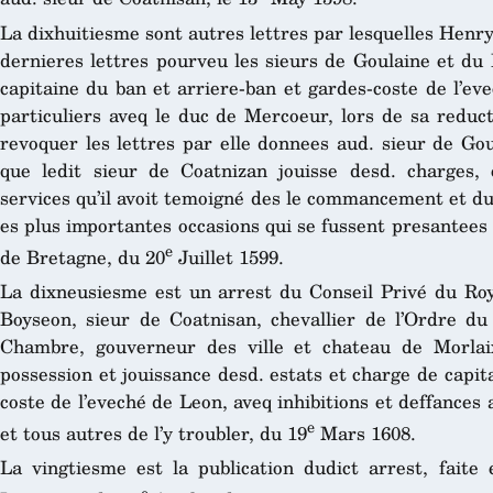
La dixhuitiesme sont autres lettres par lesquelles Henry
dernieres lettres pourveu les sieurs de Goulaine et du 
capitaine du ban et arriere-ban et gardes-coste de l’eve
particuliers aveq le duc de Mercoeur, lors de sa reduc
revoquer les lettres par elle donnees aud. sieur de Go
que ledit sieur de Coatnizan jouisse desd. charges, 
services qu’il avoit temoigné des le commancement et du
es plus importantes occasions qui se fussent presantees
e
de Bretagne, du 20
Juillet 1599.
La dixneusiesme est un arrest du Conseil Privé du Roy,
Boyseon, sieur de Coatnisan, chevallier de l’Ordre d
Chambre, gouverneur des ville et chateau de Morlai
possession et jouissance desd. estats et charge de capit
coste de l’eveché de Leon, aveq inhibitions et deffances
e
et tous autres de l’y troubler, du 19
Mars 1608.
La vingtiesme est la publication dudict arrest, faite 
e