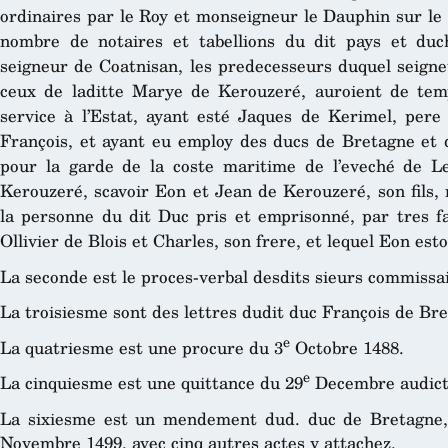
ordinaires par le Roy et monseigneur le Dauphin sur le f
nombre de notaires et tabellions du dit pays et duc
seigneur de Coatnisan, les predecesseurs duquel seig
ceux de laditte Marye de Kerouzeré, auroient de te
service à l’Estat, ayant esté Jaques de Kerimel, pere 
François, et ayant eu employ des ducs de Bretagne et d
pour la garde de la coste maritime de l’eveché de Le
Kerouzeré, scavoir Eon et Jean de Kerouzeré, son fils,
la personne du dit Duc pris et emprisonné, par tres fa
Ollivier de Blois et Charles, son frere, et lequel Eon est
La seconde est le proces-verbal desdits sieurs commissai
La troisiesme sont des lettres dudit duc François de Br
e
La quatriesme est une procure du 3
Octobre 1488.
e
La cinquiesme est une quittance du 29
Decembre audict
La sixiesme est un mendement dud. duc de Bretagne, 
Novembre 1499, avec cinq autres actes y attachez.