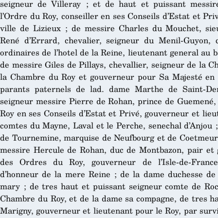
seigneur de Villeray ; et de haut et puissant messir
l’Ordre du Roy, conseiller en ses Conseils d’Estat et Pri
ville de Lizieux ; de messire Charles du Mouchet, si
René d’Errard, chevalier, seigneur du Menil-Guyon, c
ordinaires de l’hotel de la Reine, lieutenant general au b
de messire Giles de Pillays, chevallier, seigneur de la 
la Chambre du Roy et gouverneur pour Sa Majesté en l
parants paternels de lad. dame Marthe de Saint-Den
seigneur messire Pierre de Rohan, prince de Guemené,
Roy en ses Conseils d’Estat et Privé, gouverneur et lie
comtes du Mayne, Laval et le Perche, senechal d’Anjou 
de Tournemine, marquise de Neufbourg et de Coetmeur ;
messire Hercule de Rohan, duc de Montbazon, pair et 
des Ordres du Roy, gouverneur de l’Isle-de-France,
d’honneur de la mere Reine ; de la dame duchesse de 
mary ; de tres haut et puissant seigneur comte de Ro
Chambre du Roy, et de la dame sa compagne, de tres ha
Marigny, gouverneur et lieutenant pour le Roy, par sur