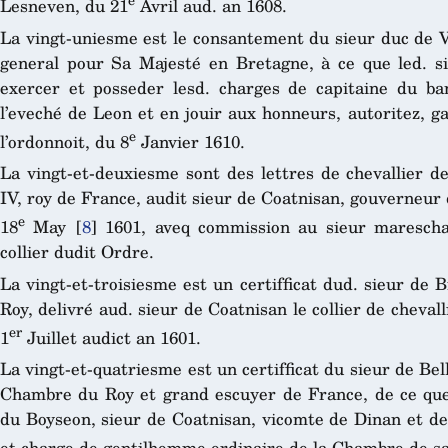
Lesneven, du 21
Avril aud. an 1608.
La vingt-uniesme est le consantement du sieur duc de 
general pour Sa Majesté en Bretagne, à ce que led. s
exercer et posseder lesd. charges de capitaine du ba
l’eveché de Leon et en jouir aux honneurs, autoritez, g
e
l’ordonnoit, du 8
Janvier 1610.
La vingt-et-deuxiesme sont des lettres de chevallier d
IV, roy de France, audit sieur de Coatnisan, gouverneur d
e
18
May
[
8
]
1601, aveq commission au sieur mareschal
collier dudit Ordre.
La vingt-et-troisiesme est un certifficat dud. sieur de B
Roy, delivré aud. sieur de Coatnisan le collier de cheval
er
1
Juillet audict an 1601.
La vingt-et-quatriesme est un certifficat du sieur de B
Chambre du Roy et grand escuyer de France, de ce que
du Boyseon, sieur de Coatnisan, vicomte de Dinan et de 
et charge de gentilhomme ordinaire de la Chambre de sa