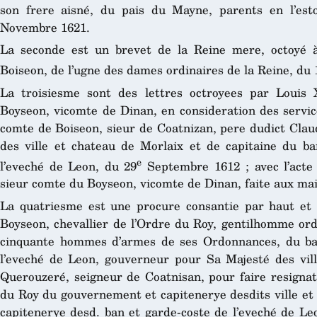
son frere aisné, du pais du Mayne, parents en l’es
Novembre 1621.
La seconde est un brevet de la Reine mere, octoyé
Boiseon, de l’ugne des dames ordinaires de la Reine, du 
La troisiesme sont des lettres octroyees par Louis
Boyseon, vicomte de Dinan, en consideration des servic
comte de Boiseon, sieur de Coatnizan, pere dudict Claud
des ville et chateau de Morlaix et de capitaine du ba
e
l’eveché de Leon, du 29
Septembre 1612 ; avec l’acte
sieur comte du Boyseon, vicomte de Dinan, faite aux mai
La quatriesme est une procure consantie par haut et 
Boyseon, chevallier de l’Ordre du Roy, gentilhomme ord
cinquante hommes d’armes de ses Ordonnances, du ban
l’eveché de Leon, gouverneur pour Sa Majesté des vil
Querouzeré, seigneur de Coatnisan, pour faire resignat
du Roy du gouvernement et capitenerye desdits ville et
capitenerye desd. ban et garde-coste de l’eveché de Leo