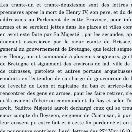
Les trante-un et trante-deuxiesme sont des lettres 
premieres apres la mort de Henry IV, son pere, et du de
addressees au Parlement de cette Province, pour info
armes et se seroient jettes dans les places et villes cont
en avoit esté faite par Sa Majesté ; par les secondes, a
duement assercioree par le sieur comte de Brissac,
general au gouvernement de Bretagne, que ledict seigne
roy Henry, auroit commandé à plusieurs seigneurs, gent
de Bretagne et signament des environs de lad. ville de
de cuirasses, pistolets et autres portans arquebusse
conduits en l’estendue de sa charge de gouvenreur de M
de l’eveché de Leon et capitaine du ban et arriere-ba
rencontrer des gens en armes, pour les faire retirer, n’e
qu’ils avoient d’obeir au commandant du Roy et selon l’
avoit, Saditte Majesté auroit dechargé ceux qui se tro
sieur compte du Boyseon, seigneur de Coatnisan, à pur 
leur eussent pu estre fait et à cette fin pardonné et en 
e
de poursuivre contr’eux. Lesd. lettres des 27
May 1610 e