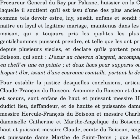
Procureur General du Roy par Palasne, huissier en la C
laquelle il soutient qu’il est issu d’une des plus anci
comme tels devoir estre, luy, sesdit. enfans et sondit
naitre en loyal et legitime mariage, maintenus dans les
maison, qui a toujours pris les qualites les plus
gentilshommes puissent prendre, et telle que les ont pr
depuis plusieurs siecles, et declare qu’ils portent p
Boiseon, qui sont :
D’azur au chevron d’argent, accompag
en cheff et une en pointe ; et deux lions pour supports o
leopart d’or, issant d’une couronne comtalle, portant la d
Pour establir la justice desquelles conclusions, artic
Claude-François du Boiseon, Anonime du Boiseon et dam
et soeurs, sont enfans de haut et puissant messire H
dudict lieu, deffandeur, et de hautte et puissante dam
messire Hercule-François du Boiseon et messire Charle
damoiselle Catherine et Marthe-Angelique du Boiseon,
haut et puissant messire Claude, comte du Boiseon, sei
et puissante dame Marthe de Saint-Denis ; que led. C