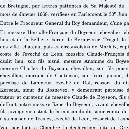
de Bretagne, par lettres pattentes de Sa Majesté du
e
mois de Janvier 1668, verifiees en Parlement le 30
Juin 
Entre le Procureur General du Roy demandeur, d’une pa
Et messire Herculle-François du Boyseon, chevalier, c
lieu et de la Belliere, baron de Kerouzerec, Trogof, l
des ville, chateau, pais et circonvoisins de Morlaix, cap
coste de l’eveché de Leon, messire Claude-François d
dudit lieu, son fils aisné, messire Anonime du Boyseon
messire Charles du Boyseon, chevallier, son fils puis
chevallier, marquis de Coatnisan, son frere puisné,
paroisse de Lanmeur, eveché de Dol, ressort du di
Kerscau, sieur du Rosnevez, y demeurant paroisse 
tuteur et curateur de messire Claude de Boyseon, fils a
deffunt autre messire René du Boyseon, vivant chevalli
fils juveigneur estoit de la maison du dit sieur comte 
à sa maison de Tresles, eveché de Leon, ressort de Lesn
Veu par laditte Chambre la declaration faite au Gref