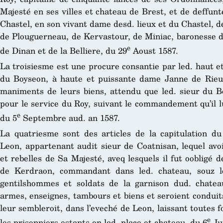
Majesté en ses villes et chateau de Brest, et de deffu
Chastel, en son vivant dame desd. lieux et du Chastel, d
de Plouguerneau, de Kervastour, de Miniac, baronesse
e
de Dinan et de la Belliere, du 29
Aoust 1587.
La troisiesme est une procure consantie par led. haut e
du Boyseon, à haute et puissante dame Janne de Rieux
maniments de leurs biens, attendu que led. sieur du Bo
pour le service du Roy, suivant le commandement qu’il luy
e
du 5
Septembre aud. an 1587.
La quatriesme sont des articles de la capitulation d
Leon, appartenant audit sieur de Coatnisan, lequel avo
et rebelles de Sa Majesté, aveq lesquels il fut oobligé d
de Kerdraon, commandant dans led. chateau, souz le
gentilshommes et soldats de la garnison dud. chateau
armes, enseignes, tambours et biens et seroient conduits
leur sembleroit, dans l’eveché de Leon, laissant toutes f
e
les prisonniers estants en lad. place et chateau, du 6
Jui