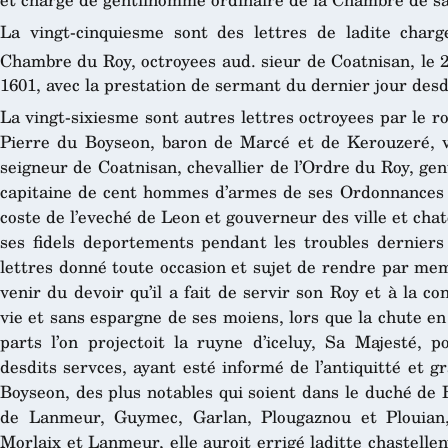
La vingt-cinquiesme sont des lettres de ladite char
Chambre du Roy, octroyees aud. sieur de Coatnisan, le 
1601, avec la prestation de sermant du dernier jour desd
La vingt-sixiesme sont autres lettres octroyees par le 
Pierre du Boyseon, baron de Marcé et de Kerouzeré, v
seigneur de Coatnisan, chevallier de l’Ordre du Roy, g
capitaine de cent hommes d’armes de ses Ordonnances e
coste de l’eveché de Leon et gouverneur des ville et cha
ses fidels deportements pendant les troubles derniers 
lettres donné toute occasion et sujet de rendre par me
venir du devoir qu’il a fait de servir son Roy et à la co
vie et sans espargne de ses moiens, lors que la chute e
parts l’on projectoit la ruyne d’iceluy, Sa Majesté, p
desdits servces, ayant esté informé de l’antiquitté et 
Boyseon, des plus notables qui soient dans le duché de 
de Lanmeur, Guymec, Garlan, Plougaznou et Plouian,
Morlaix et Lanmeur, elle auroit errigé laditte chastellen