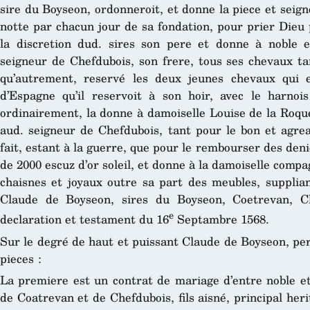
sire du Boyseon, ordonneroit, et donne la piece et seig
notte par chacun jour de sa fondation, pour prier Dieu 
la discretion dud. sires son pere et donne à noble 
seigneur de Chefdubois, son frere, tous ses chevaux ta
qu’autrement, reservé les deux jeunes chevaux qui 
d’Espagne qu’il reservoit à son hoir, avec le harnois 
ordinairement, la donne à damoiselle Louise de la Roqu
aud. seigneur de Chefdubois, tant pour le bon et agreab
fait, estant à la guerre, que pour le rembourser des deni
de 2000 escuz d’or soleil, et donne à la damoiselle compa
chaisnes et joyaux outre sa part des meubles, supplian
Claude de Boyseon, sires du Boyseon, Coetrevan, Ch
e
declaration et testament du 16
Septambre 1568.
Sur le degré de haut et puissant Claude de Boyseon, pe
pieces :
La premiere est un contrat de mariage d’entre noble et
de Coatrevan et de Chefdubois, fils aisné, principal heri