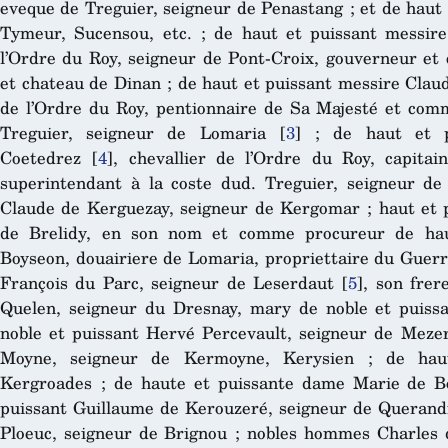
eveque de Treguier, seigneur de Penastang ; et de haut 
Tymeur, Sucensou, etc. ; de haut et puissant messir
l’Ordre du Roy, seigneur de Pont-Croix, gouverneur et 
et chateau de Dinan ; de haut et puissant messire Claud
de l’Ordre du Roy, pentionnaire de Sa Majesté et comm
Treguier, seigneur de Lomaria
[
3
]
; de haut et pu
Coetedrez
[
4
]
, chevallier de l’Ordre du Roy, capitai
superintendant à la coste dud. Treguier, seigneur de
Claude de Kerguezay, seigneur de Kergomar ; haut et 
de Brelidy, en son nom et comme procureur de ha
Boyseon, douairiere de Lomaria, propriettaire du Guerr
François du Parc, seigneur de Leserdaut
[
5
]
, son frer
Quelen, seigneur du Dresnay, mary de noble et puis
noble et puissant Hervé Percevault, seigneur de Mezer
Moyne, seigneur de Kermoyne, Kerysien ; de haut
Kergroades ; de haute et puissante dame Marie de B
puissant Guillaume de Kerouzeré, seigneur de Querandr
Ploeuc, seigneur de Brignou ; nobles hommes Charles 