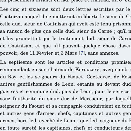
Les cinq et sixiesme sont deux lettres escrittes par l
Coatnizan auquel il ne metteroit en liberté le sieur de C
celle dud. sieur de Coatnisan qui avoit esté tenu prisonn
sa ranson de plus que celle dud. sieur de Carné ; qu’il n
et luy promettoit que le traitement dud. sieur de Carné
de Coatnisan, et que s’il pouvoit quelque chose daven
pouvoir, des 11 Fevrier et 3 Mars
[
7
]
, sans annexes.
La septiesme sont les articles et conditions promise
commandant en son chateau de Kerouzeré, aveq nombre 
du Roy, et les seigneurs du Faouet, Coetedrez, de Ros
autres gentilshommes de Leon, estants au devant du
guerres et commune dud. pais de Leon, pour le service 
souz l’authorité du sieur duc de Mercoeur, par laquell
seigneur du Faouet et sa compagnie conduiroient en tout
et autres gens d’armes, chefs, capitaines et autres ge
armes, hors led. eveché de Leon ; que led. seigneur du 
en toute sureté les capitaines, chefs et conducteurs de