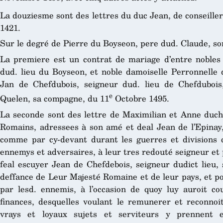
La douziesme sont des lettres du duc Jean, de conseille
1421.
Sur le degré de Pierre du Boyseon, pere dud. Claude, son
La premiere est un contrat de mariage d’entre nobles
dud. lieu du Boyseon, et noble damoiselle Perronnelle 
Jan de Chefdubois, seigneur dud. lieu de Chefduboi
e
Quelen, sa compagne, du 11
Octobre 1495.
La seconde sont des lettre de Maximilian et Anne duch
Romains, adressees à son amé et deal Jean de l’Epinay,
comme par cy-devant durant les guerres et divisions qu
ennemys et adversaires, à leur tres redouté seigneur et 
feal escuyer Jean de Chefdebois, seigneur dudict lieu, 
deffance de Leur Majesté Romaine et de leur pays, et po
par lesd. ennemis, à l’occasion de quoy luy auroit c
finances, desquelles voulant le remunerer et reconnoi
vrays et loyaux sujets et serviteurs y prennent 