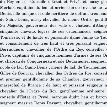
du Roy en ses Conseils d’Estat et Privé, et aussy go
Morlaix, capitaine du ban et arrier-ban de l’eveché de 
Denis, fille unique et seule heritiere de deffunt tres ha
de Saint-Denis, aussy chevalier du meme Ordre, genti
Sa Majesté, gouverneur des ville et chateau d’Alan
cinquante chevaux legers de ses ordonnances, seigneu
Tournerie, et de haute et puissante dame Janne de Tour
et consantement de tres haut et tres puissant seigne
Berraudiere, chevallier de l’Ordre du Roy, conseiller
Privé, capitaine de cinquante hommes d’armes de ses Or
et chateau de Conquerneau et isle Douarnenez, seigneur 
noble de lad. Saint-Denis ; meme de lad. de Tournemine,
Gilles de Souvray, chevallier des Ordres du Roy, conseil
et premier gentilhomme de sa Chambre, gouverneur e
mareschal de France ; de haut et puissant seigneur m
chevalier de l’Ordre du Roy, gentilhomme ordinaire
conseils d’Estat et Privé, marquis dudit lieu et bar
seigneur messire Denis Deriant, chevallier, gentilhom