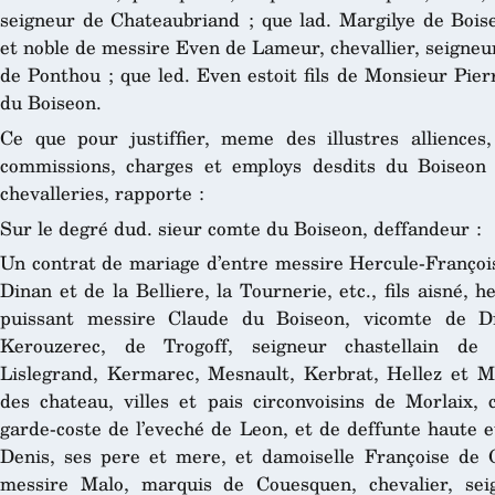
seigneur de Chateaubriand ; que lad. Margilye de Boiseon
et noble de messire Even de Lameur, chevallier, seigne
de Ponthou ; que led. Even estoit fils de Monsieur Pi
du Boiseon.
Ce que pour justiffier, meme des illustres alliences,
commissions, charges et employs desdits du Boiseon
chevalleries, rapporte :
Sur le degré dud. sieur comte du Boiseon, deffandeur :
Un contrat de mariage d’entre messire Hercule-François
Dinan et de la Belliere, la Tournerie, etc., fils aisné, h
puissant messire Claude du Boiseon, vicomte de Di
Kerouzerec, de Trogoff, seigneur chastellain de 
Lislegrand, Kermarec, Mesnault, Kerbrat, Hellez et M
des chateau, villes et pais circonvoisins de Morlaix, 
garde-coste de l’eveché de Leon, et de deffunte haute 
Denis, ses pere et mere, et damoiselle Françoise de C
messire Malo, marquis de Couesquen, chevalier, se