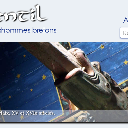
ntil
A
ilshommes bretons
laix, XV et XVIe siècles.