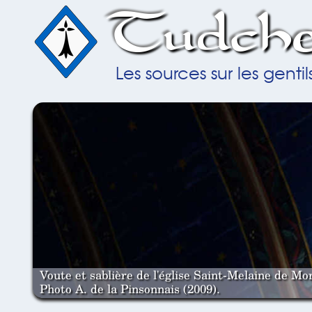
Tudche
Les sources sur les gent
Voute et sablière de l'église Saint-Melaine de Mor
Photo A. de la Pinsonnais (2009).