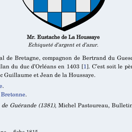
Mr. Eustache de La Houssaye
Echiqueté d’argent et d’azur
.
al de Bretagne, compagnon de Bertrand du Guescli
llan du duc d’Orléans en 1403
[
1
]
. C’est soit le pè
avec Guillaume et Jean de la Houssaye.
e
.
 Bretonne
.
é de Guérande (1381)
, Michel Pastoureau, Bulleti
ne...
, fiche 1815.