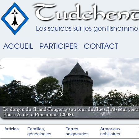
Tudchent
Les sources sur les gentilshomme
ACCUEIL
PARTICIPER
CONTACT
Le donjon du Grand-Fougeray (ou tour du Guesclin), seul vestig
Photo A. de la Pinsonnais (2008).
Articles
Familles,
Terres,
Armoriaux,
généalogies
seigneuries
nobiliaires