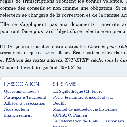
règles de transcriptions rebutent les bonnes volontés. 
comme des conseils et non comme une obligation. Si ces
relecteur se chargera de la correction et de la remise aux
Elle ne s’appliquent pas aux documents transcrits a
pourront faire plus tard l’objet d’une relecture en prena
[
1
]
On pourra consulter entre autres les
Conseils pour l’éd
travaux historiques et scientifiques, École nationale des chartes
e
e
et l’
Édition des textes anciens, XVI
-XVIII
siècle
, sous la di
e
Chatenet, Inventaire général, 1993, 2
éd.
L'ASSOCIATION
SITES AMIS
Qui sommes-nous ?
La Sigillothèque (M. Fabre)
Participer à Tudchentil
Pecia, le manuscrit médiéval (JL
Adhérer à l'association
Deuffic)
Nous soutenir
Manuel de méthodologie historique
financièrement
(SFHA, C. Fagnen)
La Réformation de 1668-71, armoriaux
bretons