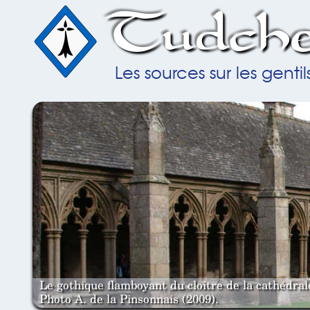
Tudche
Les sources sur les gent
Le gothique flamboyant du cloître de la cathédra
Photo A. de la Pinsonnais (2009).