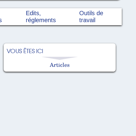
Edits,
Outils de
s
réglements
travail
VOUS ÊTES ICI
Articles