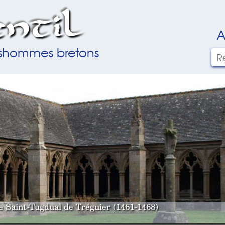
ntil
A
ilshommes bretons
le Saint-Tugdual de Tréguier (1461-1468)