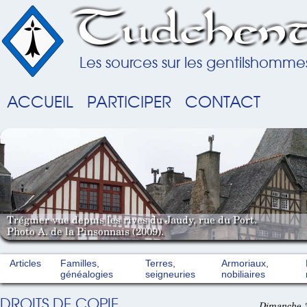
Tudchent
Les sources sur les gentilshomme
ACCUEIL
PARTICIPER
CONTACT
Tréguier vue depuis les rives du Jaudy, rue du Port.
Photo A. de la Pinsonnais (2009).
Articles
Familles,
Terres,
Armoriaux,
généalogies
seigneuries
nobiliaires
DROITS DE COPIE
Dimanche 3