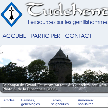
Tudchent
Les sources sur les gentilshomme
ACCUEIL
PARTICIPER
CONTACT
Le donjon du Grand-Fougeray (ou tour du Guesclin), seul vestig
Photo A. de la Pinsonnais (2008).
Articles
Familles,
Terres,
Armoriaux,
généalogies
seigneuries
nobiliaires