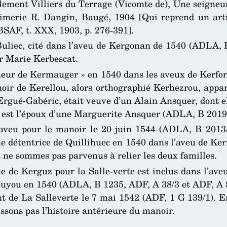
lement Villiers du Terrage (Vicomte de), Une seigneur
rimerie R. Dangin, Baugé, 1904 [Qui reprend un arti
SAF, t. XXX, 1903, p. 276-391].
uliec, cité dans l’aveu de Kergonan de 1540 (ADLA, B 
r Marie Kerbescat.
neur de Kermauger » en 1540 dans les aveux de Kerf
anoir de Kerellou, alors orthographié Kerhezrou, app
Ergué-Gabéric, était veuve d’un Alain Ansquer, dont e
est l’époux d’une Marguerite Ansquer (ADLA, B 2019/1, 
veu pour le manoir le 20 juin 1544 (ADLA, B 2013/3
me détentrice de Quillihuec en 1540 dans l’aveu de Kerf
ne sommes pas parvenus à relier les deux familles.
 de Kerguz pour la Salle-verte est inclus dans l’aveu 
uyou en 1540 (ADLA, B 1235, ADF, A 38/3 et ADF, A 85,
nt de La Salleverte le 7 mai 1542 (ADF, 1 G 139/1). 
ssons pas l’histoire antérieure du manoir.