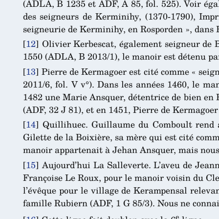
(ADLA, B 1235 et ADF, A 85, fol. 525). Voir éga
des seigneurs de Kerminihy, (1370-1790), Imp
seigneurie de Kerminihy, en Rosporden », dans B
[
12
]
Olivier Kerbescat, également seigneur de B
1550 (ADLA, B 2013/1), le manoir est détenu pa
[
13
]
Pierre de Kermagoer est cité comme « seig
2011/6, fol. V v°). Dans les années 1460, le m
1482 une Marie Ansquer, détentrice de bien en 
(ADF, 32 J 81), et en 1451, Pierre de Kermagoer 
[
14
]
Quillihuec. Guillaume du Comboult rend a
Gilette de la Boixière, sa mère qui est cité com
manoir appartenait à Jehan Ansquer, mais nous 
[
15
]
Aujourd’hui La Salleverte. L’aveu de Jeanne
Françoise Le Roux, pour le manoir voisin du Cle
l’évêque pour le village de Kerampensal releva
famille Rubiern (ADF, 1 G 85/3). Nous ne connai
e