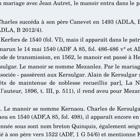
 mariage avec Jean Autret, le manoir entra dans le pa
 Charles succéda à son père Canevet en 1493 (ADLA, B 
(ADLA, B 2012/4).
Kerfors de 1540 (fol. VI), mais il apparaît dans le pa
arun le 14 mai 1540 (ADF A 85, fol. 486-486 v° et AD
ode de transmission, en 1562, le manoir est passé à He
rsulgar. Le manoir se nomme Mezanlez. Par le mariag
ssociée - passèrent aux Kersulgar. Alain de Kersulgar
rêts de maintenue de noblesse recueillis par], La
 l’auteur, 1896, t. III, p. 511), il rend aveu pour Me
Le manoir se nomme Kernaou. Charles de Kersulgar e
ou en 1540 (ADF,A 85, fol. 498), il apparaît encore en 
ionnée sous sont nom breton Quinquis, également sei
é à son père vers 1522 (ADF, 1 G 54/6) et mentionne 