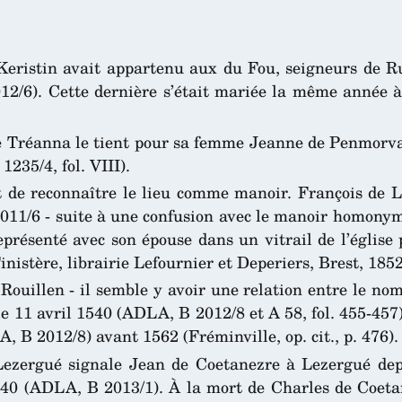
 Keristin avait appartenu aux du Fou, seigneurs de R
012/6). Cette dernière s’était mariée la même année 
Tréanna le tient pour sa femme Jeanne de Penmorvan. 
35/4, fol. VIII).
 de reconnaître le lieu comme manoir. François de L
11/6 - suite à une confusion avec le manoir homony
présenté avec son épouse dans un vitrail de l’église p
nistère, librairie Lefournier et Deperiers, Brest, 1852
Rouillen - il semble y avoir une relation entre le no
 11 avril 1540 (ADLA, B 2012/8 et A 58, fol. 455-457).
, B 2012/8) avant 1562 (Fréminville, op. cit., p. 476).
Lezergué signale Jean de Coetanezre à Lezergué depu
1540 (ADLA, B 2013/1). À la mort de Charles de Coeta