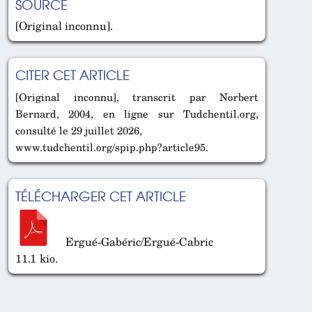
SOURCE
[Original inconnu].
CITER CET ARTICLE
[Original inconnu], transcrit par Norbert
Bernard, 2004, en ligne sur Tudchentil.org,
consulté le 29 juillet 2026,
www.tudchentil.org/spip.php?article95.
TÉLÉCHARGER CET ARTICLE
Ergué-Gabéric/Ergué-Cabric
11.1 kio.