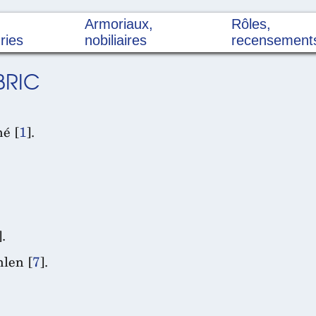
Armoriaux,
Rôles,
ries
nobiliaires
recensement
BRIC
né
[
1
]
.
].
nlen
[
7
]
.