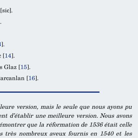
[sic].
.
3
]
.
c
[
14
]
.
s Glaz
[
15
]
.
Parcanlan
[
16
]
.
lleure version, mais le seule que nous ayons pu
nt d’établir une meilleure version. Nous avons
 démontrer que la réformation de 1536 était celle
es très nombreux aveux fournis en 1540 et les