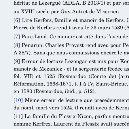
héritat de Lezergué (ADLA, B 2013/1) et par son
e
au XVII
siècle par Guy Autret de Missirien.
[
6
]
Lire Kerfors, famille et manoir de Kerfors.
Pierre de Kerfors rendit aveu le 23 mars 1539 
[
7
]
Parc-Land. Ce manoir est cité dans l’aveu de 
[
8
]
Penarun. Charles Provost rend aveu pour Pen
A 38/7). Sans que nous connaissions encore le m
[
9
]
Erreur de lecture Lezongar est mis pour Ke
manoir de Mezanlez - et la sergenterie féodée a
fol. VII) et 1525 (Rosmorduc (Comte de) [ar
Réformation, 1668-1671, t. I à IV, Saint-Brieuc,
en 1580 (Rosmorduc, ibid., p. 512).
[
10
]
Même erreur de lecture que précédemment. 
du nom), mort vers 1524, il rendit aveu de Kerna
[
11
]
La famille du Plessix-Nizon, parfois ment
nomme Kerfrez. Laurent du Plessix avait succéd