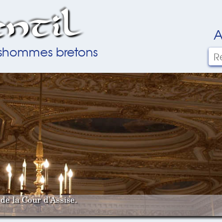
ntil
A
ilshommes bretons
de la Cour d'Assise.