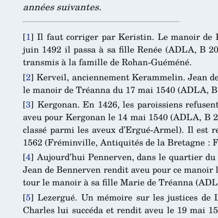
années suivantes.
[
1
]
Il faut corriger par Keristin. Le manoir de
juin 1492 il passa à sa fille Renée (ADLA, B 2
transmis à la famille de Rohan-Guéméné.
[
2
]
Kerveil, anciennement Kerammelin. Jean de 
le manoir de Tréanna du 17 mai 1540 (ADLA, B 12
[
3
]
Kergonan. En 1426, les paroissiens refusent
aveu pour Kergonan le 14 mai 1540 (ADLA, B 20
classé parmi les aveux d’Ergué-Armel). Il est re
1562 (Fréminville, Antiquités de la Bretagne : Fi
[
4
]
Aujourd’hui Pennerven, dans le quartier du 
Jean de Bennerven rendit aveu pour ce manoir le
tour le manoir à sa fille Marie de Tréanna (ADLA
[
5
]
Lezergué. Un mémoire sur les justices de 
Charles lui succéda et rendit aveu le 19 mai 