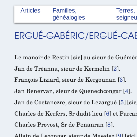
Articles
Familles,
Terres,
généalogies
seigneu
ERGUÉ-GABÉRIC/ERGUÉ-CA
Le manoir de Restin [sic] au sieur de Guémé
Jan de Tréanna, sieur de Kermelin
[
2
]
.
François Liziard, sieur de Kergounan
[
3
]
.
Jan Benervan, sieur de Quenechcongar
[
4
]
.
Jan de Coetanezre, sieur de Lezargué
[
5
]
[sic
Charles de Kerfers, Sr dudit lieu
[
6
]
et Parca
Charles Provost, Sr de Penanran
[
8
]
.
Allain de Lezongar, sieur de Maeslez
[
9
]
[sic].