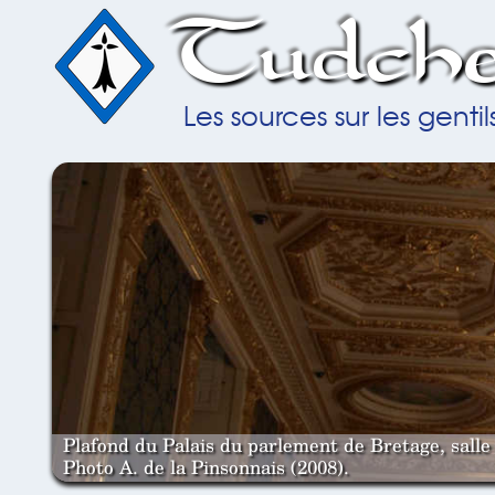
Tudche
Les sources sur les gent
Plafond du Palais du parlement de Bretage, salle 
Photo A. de la Pinsonnais (2008).