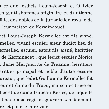
 ce que lesdicts Louis-Joseph et Ollivier
des gentilshommes originaire et d’antienne
aict des nobles de la jurisdiction royalle de
en leur maison de Kerminaouet.
dict Louis-Joseph Kermellec est fils aisné,
mellec, vivant escuier, sieur dudict lieu de
ellec, escuier, estoit fils aisné, herittier
 de Kerminaoet ; que ledict escuier Morice
 et dame Margueritte de Treanna, herittiere
ittier principal et noble d’autre escuier
ureau ; que ledict Guillaume Kermellec fut
gneur et dame du Traou, maison scittuee en
llec et de dame Isabeau Kerlec, de laquelle
 de tous temps regis et gouvernez noblement,
, et pour le faire voir :