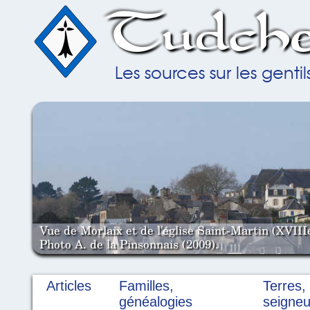
Tudche
Les sources sur les gent
Vue de Morlaix et de l'église Saint-Martin (XVIII
Photo A. de la Pinsonnais (2009).
Articles
Familles,
Terres,
généalogies
seigneu