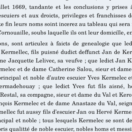
llet 1669, tandante et les conclusions y prises à
cuiers et aux droicts, privileges et franchisses 
te fin leurs noms soint incerez au tableau qui sera f
rnouaille, soubs laquelle ils ont leur domicille, 
ons, sont articulez à faicts de genealogie que le
er Kermellec, fils puisné dudict deffunct Jan de Ker
e Jacquette Lelivec, sa veufve ; que ledict Jan Kerm
ermelec et de dame Catherine Salou, sieur et dame
 principal et noble d’autre escuier Yves Kermelec
rmadehouay ; que ledict Yves fut fils aisné, her
estal, sa compagne, sieur et dame du Val et Kero
rançois Kermelec et de dame Anastaze du Val, sei
rmellec fut aussy fils d’escuier Jan ou Hervé Kerme
rincipal et noble ; tous lesquels Kermelec se sont
is qualitté de noble escuier, nobles homs et messire