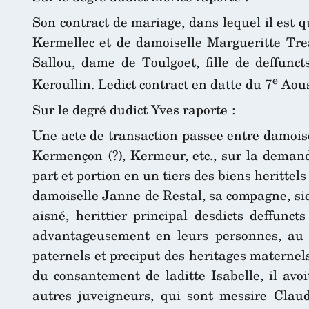
Son contract de mariage, dans lequel il est qu
Kermellec et de damoiselle Margueritte Tre
Sallou, dame de Toulgoet, fille de deffunc
e
Keroullin. Ledict contract en datte du 7
Aous
Sur le degré dudict Yves raporte :
Une acte de transaction passee entre damoise
Kermençon (?), Kermeur, etc., sur la demande 
part et portion en un tiers des biens heritte
damoiselle Janne de Restal, sa compagne, sieu
aisné, herittier principal desdicts deffunc
advantageusement en leurs personnes, au fa
paternels et preciput des heritages maternels
du consantement de laditte Isabelle, il av
autres juveigneurs, qui sont messire Claud