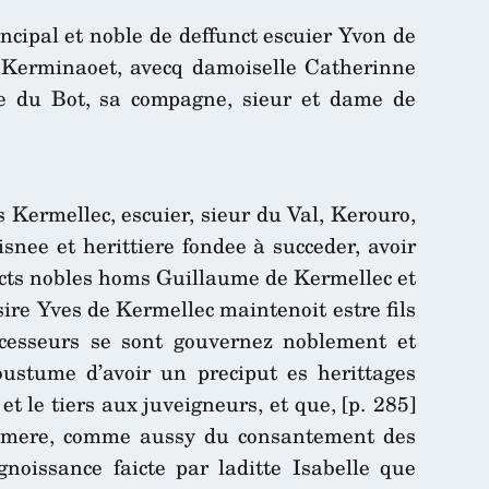
rincipal et noble de deffunct escuier Yvon de
 Kerminaoet, avecq damoiselle Catherinne
ce du Bot, sa compagne, sieur et dame de
 Kermellec, escuier, sieur du Val, Kerouro,
isnee et herittiere fondee à succeder, avoir
functs nobles homs Guillaume de Kermellec et
sire Yves de Kermellec maintenoit estre fils
decesseurs se sont gouvernez noblement et
ustume d’avoir un preciput es herittages
t le tiers aux juveigneurs, et que, [p. 285]
 et mere, comme aussy du consantement des
noissance faicte par laditte Isabelle que