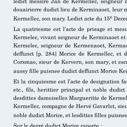
ledict messire Jan de Kermellec, seigneur 
douairierre dudict lieu de Kerminaoet, leur m
e
Kermellec, son mary. Ledict acte du 15
Dece
La quatriesme est l’acte de prisage et mesu
Kermelec, vivant seigneur de Kerminaoet et 
Kermelec, seigneur de Kermenaoet, Kermadeh
deffunct [p. 284] Morice de Kermellec, et d
Corsmao, sieur de Kervern, son mary, et esc
aussy fille puisnee dudict deffunct Morice Ke
Et la cinquiesme est l’acte de designation 
etc., fils, herittier principal et noble dud
desdittes damoiselles Margueritte de Kermel
Kermellec, compagne de Hervé Gavarlot, sieur 
noble dudict Morice, et lesdittes filles puisne
Sur le degré dudict Morice raporte :