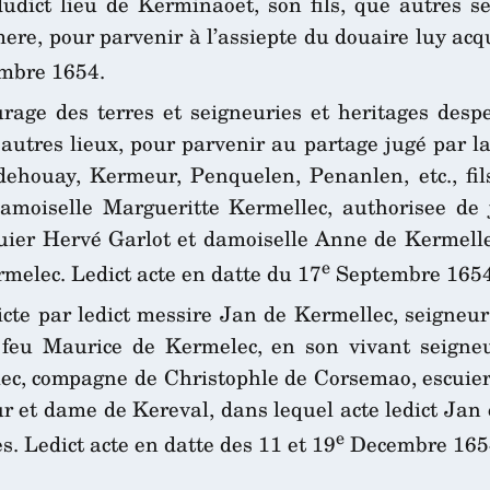
dudict lieu de Kerminaoet, son fils, que autres 
ere, pour parvenir à l’assiepte du douaire luy acq
mbre 1654.
rage des terres et seigneuries et heritages desp
autres lieux, pour parvenir au partage jugé par 
ouay, Kermeur, Penquelen, Penanlen, etc., fils a
amoiselle Margueritte Kermellec, authorisee de j
uier Hervé Garlot et damoiselle Anne de Kermelle
e
rmelec. Ledict acte en datte du 17
Septembre 1654
faicte par ledict messire Jan de Kermellec, seig
ict feu Maurice de Kermelec, en son vivant seigne
ec, compagne de Christophle de Corsemao, escuier
et dame de Kereval, dans lequel acte ledict Jan est 
e
es. Ledict acte en datte des 11 et 19
Decembre 165