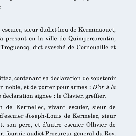
:
escuier, sieur dudict lieu de Kerminaouet,
 à presant en la ville de Quimpercorentin,
Treguencq, dict evesché de Cornouaille et
ittez, contenant sa declaration de soustenir
on noble, et de porter pour armes :
D’or à la
e declaration signee : le Clavier, greffier.
n de Kermellec, vivant escuier, sieur de
d’escuier Joseph-Louis de Kermelec, sieur
t, son pere, et d’autre escuier Ollivier de
ur, fournie audict Procureur general du Roy,