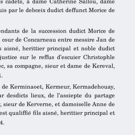
ses cadets, à dame Catherine Sallou, dame
uis par le debceix dudict deffunct Morice de
endants de la succession dudict Morice de
la cour de Concarneau entre messire Jan de
isné, herittier principal et noble dudict
ustice sur le reffus d’escuier Christophle
c, sa compagne, sieur et dame de Kereval,
.
neur de Kerminaoet, Kermeur, Kermadehouay,
ur desdicts lieux, de l’assiepte du partage
, sieur de Kerverne, et damoiselle Anne de
qualiffié fils aisné, herittier principal et
4.