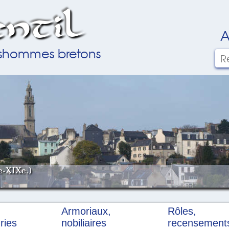
ntil
A
ilshommes bretons
e-XIXe.)
Armoriaux,
Rôles,
ries
nobiliaires
recensement