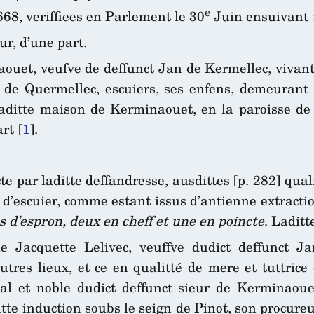
e
68, veriffiees en Parlement le 30
Juin ensuivant 
r, d’une part.
uet, veufve de deffunct Jan de Kermellec, vivant 
r de Quermellec, escuiers, ses enfens, demeurant
aditte maison de Kerminaouet, en la paroisse de 
art
[
1
]
.
te par laditte deffandresse, ausdittes [p. 282] qual
t d’escuier, comme estant issus d’antienne extracti
s d’espron, deux en cheff et une en poincte
. Laditt
e Jacquette Lelivec, veuffve dudict deffunct Ja
es lieux, et ce en qualitté de mere et tuttrice 
cipal et noble dudict deffunct sieur de Kerminaoue
itte induction soubs le seign de Pinot, son procure