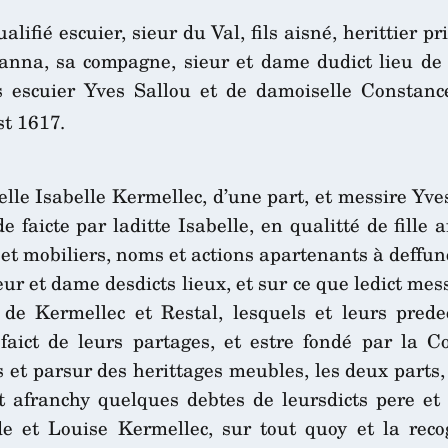
alifié escuier, sieur du Val, fils aisné, herittier p
anna, sa compagne, sieur et dame dudict lieu de
ts escuier Yves Sallou et de damoiselle Constan
t 1617.
lle Isabelle Kermellec, d’une part, et messire Yves
faicte par laditte Isabelle, en qualitté de fille a
ls et mobiliers, noms et actions apartenants à def
r et dame desdicts lieux, et sur ce que ledict mes
ts de Kermellec et Restal, lesquels et leurs pre
ict de leurs partages, et estre fondé par la Co
 et parsur des herittages meubles, les deux parts, e
oit afranchy quelques debtes de leursdicts pere
e et Louise Kermellec, sur tout quoy et la recog