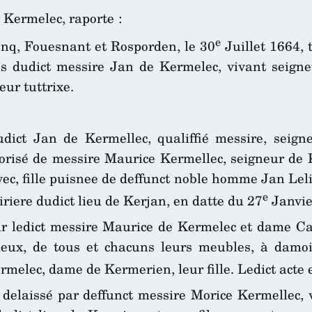
r Kermelec, raporte :
e
Conq, Fouesnant et Rosporden, le 30
Juillet 1664, 
s dudict messire Jan de Kermelec, vivant seigneu
eur tuttrixe.
dict Jan de Kermellec, qualiffié messire, seign
orisé de messire Maurice Kermellec, seigneur de 
vec, fille puisnee de deffunct noble homme Jan Leliv
e
iere dudict lieu de Kerjan, en datte du 27
Janvie
ar ledict messire Maurice de Kermelec et dame Ca
eux, de tous et chacuns leurs meubles, à damoi
melec, dame de Kermerien, leur fille. Ledict acte 
 delaissé par deffunct messire Morice Kermellec,