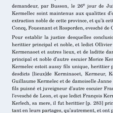
e
demandeur, par Busson, le 26
jour de Jui
Kermellec soint maintenus aux qualittez d’es
extraction noble de cette province, et qu’à cet
Concq, Fouesnant et Rosporden, evesché de Co
Pour establir la justice desquelles conclusi
herittier principal et noble, et ledict Ollivi
Kermenaoet et autres lieux, et de laditte dam
principal et noble d’autre escuier Morice K
Kermelec estoit aussy fils unique, herittier
desdicts [lieux]de Kerminaoet, Kermeur, Ke
Guillaume Kermelec et de damoiselle Janne R
fils puisné et juveigneur d’autre escuier F
l’evesché de Leon, et que ledict François Ke
Kerlech, sa mere, il fut herittier [p. 283] p
tant en leurs partages, qu’autrement, et ont pr