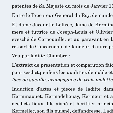
patentes de Sa Majesté du mois de Janvier 16
Entre le Procureur General du Roy, demandeu
Et dame Jacquette Lelivec, dame de Kerminao
mere et tuttrice de Joseph-Louis et Ollivie
evesché de Cornouaille, et au paravant en l
ressort de Concarneau, deffandeur, d’autre p
Veu par laditte Chambre :
L’extraict de presentation et comparution faic
pour sesdictq enfens les qualittez de noble e
face de gueulle, acompagnee de trois molette
Induction d’actes et pieces de laditte dam
Kerminaouet, Kermadehouay, Kermeur et autr
desdicts lieux, fils aisné et herittier prin
Kermellec, son fils puisné, deffandresse. Lad