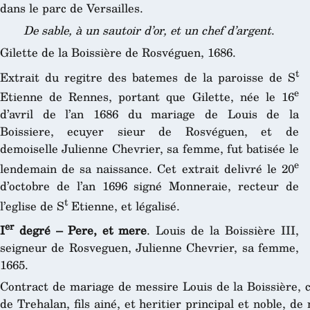
dans le parc de Versailles.
De sable, à un sautoir d’or, et un chef d’argent
.
Gilette de la Boissière de Rosvéguen, 1686.
t
Extrait du regitre des batemes de la paroisse de S
e
Etienne de Rennes, portant que Gilette, née le 16
d’avril de l’an 1686 du mariage de Louis de la
Boissiere, ecuyer sieur de Rosvéguen, et de
demoiselle Julienne Chevrier, sa femme, fut batisée le
e
lendemain de sa naissance. Cet extrait delivré le 20
d’octobre de l’an 1696 signé Monneraie, recteur de
t
l’eglise de S
Etienne, et légalisé.
er
I
degré – Pere, et mere
. Louis de la Boissière III,
seigneur de Rosveguen, Julienne Chevrier, sa femme,
1665.
Contract de mariage de messire Louis de la Boissière, 
de Trehalan, fils ainé, et heritier principal et noble, de