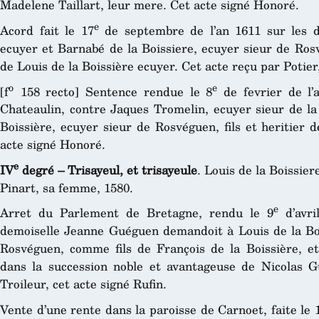
Madelene Taillart, leur mere. Cet acte signé Honoré.
e
Acord fait le 17
de septembre de l’an 1611 sur les d
ecuyer et Barnabé de la Boissiere, ecuyer sieur de Ros
de Louis de la Boissière ecuyer. Cet acte reçu par Potier
o
e
[f
158 recto] Sentence rendue le 8
de fevrier de l’
Chateaulin, contre Jaques Tromelin, ecuyer sieur de la
Boissière, ecuyer sieur de Rosvéguen, fils et heritier 
acte signé Honoré.
e
IV
degré – Trisayeul, et trisayeule
. Louis de la Boissie
Pinart, sa femme, 1580.
e
Arret du Parlement de Bretagne, rendu le 9
d’avri
demoiselle Jeanne Guéguen demandoit à Louis de la Boi
Rosvéguen, comme fils de François de la Boissière, 
dans la succession noble et avantageuse de Nicolas G
Troileur, cet acte signé Rufin.
Vente d’une rente dans la paroisse de Carnoet, faite le 