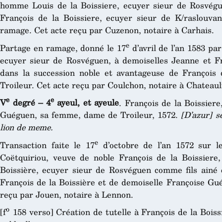
homme Louis de la Boissiere, ecuyer sieur de Rosvégu
François de la Boissiere, ecuyer sieur de K/raslouvant
ramage. Cet acte reçu par Cuzenon, notaire à Carhais.
e
Partage en ramage, donné le 17
d’avril de l’an 1583 pa
ecuyer sieur de Rosvéguen, à demoiselles Jeanne et Fr
dans la succession noble et avantageuse de François 
Troileur. Cet acte reçu par Coulchon, notaire à Chateaul
e
e
V
degré – 4
ayeul, et ayeule
. François de la Boissier
Guéguen, sa femme, dame de Troileur, 1572.
[D’azur] s
lion de meme.
e
Transaction faite le 17
d’octobre de l’an 1572 sur l
Coëtquiriou, veuve de noble François de la Boissiere
Boissière, ecuyer sieur de Rosvéguen comme fils ainé e
François de la Boissière et de demoiselle Françoise Gu
reçu par Jouen, notaire à Lennon.
o
[f
158 verso] Création de tutelle à François de la Boissiè