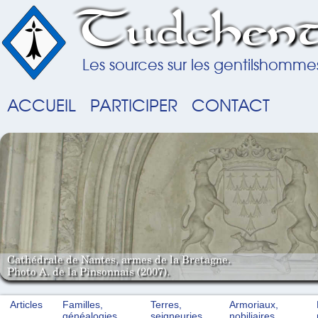
Tudchent
Les sources sur les gentilshomme
ACCUEIL
PARTICIPER
CONTACT
Cathédrale de Nantes, armes de la Bretagne.
Photo A. de la Pinsonnais (2007).
Articles
Familles,
Terres,
Armoriaux,
généalogies
seigneuries
nobiliaires