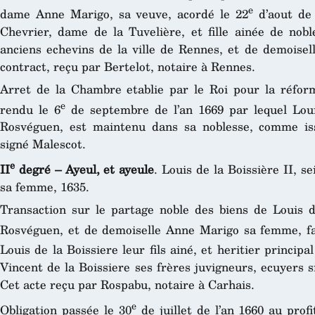
e
dame Anne Marigo, sa veuve, acordé le 22
d’aout de 
Chevrier, dame de la Tuvelière, et fille ainée de nob
anciens echevins de la ville de Rennes, et de demoisel
contract, reçu par Bertelot, notaire à Rennes.
Arret de la Chambre etablie par le Roi pour la réfor
e
rendu le 6
de septembre de l’an 1669 par lequel Loui
Rosvéguen, est maintenu dans sa noblesse, comme iss
signé Malescot.
e
II
degré – Ayeul, et ayeule
. Louis de la Boissière II, 
sa femme, 1635.
Transaction sur le partage noble des biens de Louis d
Rosvéguen, et de demoiselle Anne Marigo sa femme, fa
Louis de la Boissiere leur fils ainé, et heritier principal
Vincent de la Boissiere ses frères juvigneurs, ecuyers 
Cet acte reçu par Rospabu, notaire à Carhais.
e
Obligation passée le 30
de juillet de l’an 1660 au prof