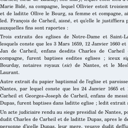
Marie Bidé, sa compagne, lequel Ollivier estoit troisie
et de laditte Ollive le Bourg, sa femme et compagne, ains
led. François de Carheil, aisné, et qu’elle le justiffiera 
auxquelles fins sont raportes :
Trois extraits des eglises de Notre-Dame et Saint-L
lesquels conste que les 3 Mars 1659, 12 Janvier 1660 et
Jan de Carheil, enfans desdits Charles de Carheil
compagne, furent baptises esdites eglises ; iceux si
Bourday, notaires royaux (
sic
) de Nantes, et le Mesle
Laurant.
Autre extrait du papier baptismal de l’eglise et paroiss
Nantes, par lequel conste que les 24 Janvier 1665 et
Carheil et Georges-Joseph de Carheil, enfans de messir
Dupas, furent baptises dans laditte eglise ; ledit extrait s
Un acte judiciaire rendu au siege presidial de Nantes, p
dudit Charles de Carheil et de laditte Dupas, apres le de
personne d’icelle Dupas, leur mere, veusve dudit deffu