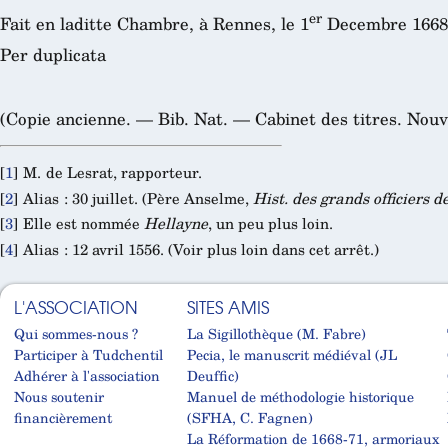
er
Fait en laditte Chambre, à Rennes, le 1
Decembre 1668
Per duplicata
(Copie ancienne. — Bib. Nat. — Cabinet des titres. Nouve
[
1
]
M. de Lesrat, rapporteur.
[
2
]
Alias : 30 juillet. (Père Anselme,
Hist. des grands officiers 
[
3
]
Elle est nommée
Hellayne
, un peu plus loin.
[
4
]
Alias : 12 avril 1556. (Voir plus loin dans cet arrêt.)
L'ASSOCIATION
SITES AMIS
Qui sommes-nous ?
La Sigillothèque (M. Fabre)
Participer à Tudchentil
Pecia, le manuscrit médiéval (JL
Adhérer à l'association
Deuffic)
Nous soutenir
Manuel de méthodologie historique
financièrement
(SFHA, C. Fagnen)
La Réformation de 1668-71, armoriaux