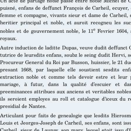
Un acte de partage noble passé entre noble Michel de Ca
puisné, enfans de deffunct François de Carheil, ecuyer, 
femme et compagne, vivants sieur et dame de Carheil, de
heritier principal et noble, et auroit recogneu les su
e
nobles et de gouvernement noble, le 11
Fevrier 1604, 
royaux.
Autre induction de laditte Dupas, veuve dudit deffunct 
tutrice de leursdits enfans, soubz le seing dudit Hervi, s
Procureur General du Roi par Busson, huissier, le 21 d
presant 1668, par laquelle elle soustient sesdits enf
extraction noble et comme tels devoir estre et leur p
mariage, à futur, dans la qualité d’escuier et dan
preeminances attribues aux anciens et veritables nobles 
ils seroient employes au roll et catalogue d’iceux du 
presidial de Nantes.
Articulant pour faits de genealogie que lesdits Hierosm
Louis et Jeorges-Joseph de Carheil, ses enfans, sont issu
Carheil, sieur de Launay, son mary, lequel etoit issu d’