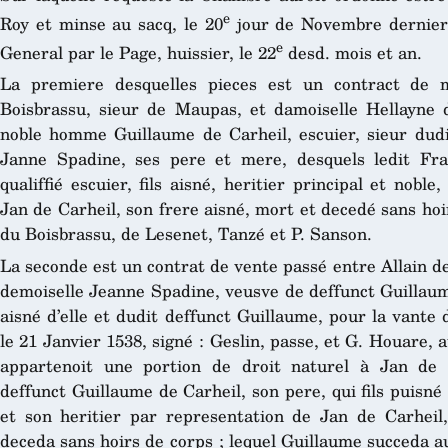
e
Roy et minse au sacq, le 20
jour de Novembre dernier, 
e
General par le Page, huissier, le 22
desd. mois et an.
La premiere desquelles pieces est un contract de 
Boisbrassu, sieur de Maupas, et damoiselle Hellayne de
noble homme Guillaume de Carheil, escuier, sieur dudit
Janne Spadine, ses pere et mere, desquels ledit Fr
qualiffié escuier, fils aisné, heritier principal et nobl
Jan de Carheil, son frere aisné, mort et decedé sans hoir
du Boisbrassu, de Lesenet, Tanzé et P. Sanson.
La seconde est un contrat de vente passé entre Allain 
demoiselle Jeanne Spadine, veusve de deffunct Guillaume
aisné d’elle et dudit deffunct Guillaume, pour la vante
le 21 Janvier 1538, signé : Geslin, passe, et G. Houare, a
appartenoit une portion de droit naturel à Jan de 
deffunct Guillaume de Carheil, son pere, qui fils puisné
et son heritier par representation de Jan de Carheil, 
deceda sans hoirs de corps ; lequel Guillaume succeda aud