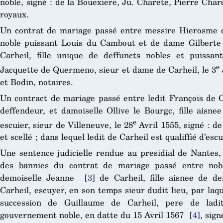
noble, signé : de la Bouexiere, Ju. Charete, Pierre Cha
royaux.
Un contrat de mariage passé entre messire Hierosme d
noble puissant Louis du Cambout et de dame Gilbert
Carheil, fille unique de deffuncts nobles et puiss
e
Jacquette de Quermeno, sieur et dame de Carheil, le 3
et Bodin, notaires.
Un contract de mariage passé entre ledit François de Ca
deffendeur, et damoiselle Ollive le Bourgc, fille aisn
e
escuier, sieur de Villeneuve, le 28
Avril 1555, signé : de
et scellé ; dans lequel ledit de Carheil est qualiffié d’escu
Une sentence judicielle rendue au presidial de Nantes, 
des bannies du contrat de mariage passé entre no
demoiselle Jeanne
[
3
]
de Carheil, fille aisnee de d
Carheil, escuyer, en son temps sieur dudit lieu, par laqu
succession de Guillaume de Carheil, pere de ladi
gouvernement noble, en datte du 15 Avril 1567
[
4
]
, sign