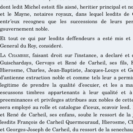
dont ledit Michel estoit fils aisné, heritier principal et no
et le Mayne, notaires royaux, dans lequel lesdits de C
entr’eux recogneu que les successions de leurs pe
gouvernement noble.
Et tout ce qui par lesdits deffendeurs a esté mis et
General du Roy, consideré.
La Chambre
, faisant droit sur l’instance, a declaré et
Guischardays, Gervays et René de Carheil, ses fils,
Hierosme, Charles, Jean-Baptiste, Jacques-Louys et G
d’antienne extraction noble et comme tels leur a permi
legitime de prendre la qualité d’escuier, et les a m
escussons timbres appartenants à leur qualité et à 
preeminances et privileges attribues aux nobles de cet
sera employé au rolle et catalogue d’iceux, scavoir lesd.
et René de Carheil, ses enfans, soubz le ressort de la 
lesdits François de Carheil Quermouraud, Hierosme, Ch
et Georges-Joseph de Carheil, du ressort de la senechaus