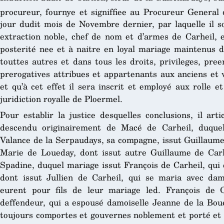
procureur, fournye et signiffiee au Procureur General 
jour dudit mois de Novembre dernier, par laquelle il so
extraction noble, chef de nom et d’armes de Carheil, e
posterité nee et à naitre en loyal mariage maintenus da
touttes autres et dans tous les droits, privileges, pr
prerogatives attribues et appartenants aux anciens et v
et qu’à cet effet il sera inscrit et employé aux rolle e
juridiction royalle de Ploermel.
Pour establir la justice desquelles conclusions, il arti
descendu originairement de Macé de Carheil, duque
Valance de la Serpaudays, sa compagne, issut Guillaume
Marie de Loueday, dont issut autre Guillaume de Carh
Spadine, duquel mariage issut François de Carheil, qui 
dont issut Jullien de Carheil, qui se maria avec dam
eurent pour fils de leur mariage led. François de C
deffendeur, qui a espousé damoiselle Jeanne de la Boue
toujours comportes et gouvernes noblement et porté et p