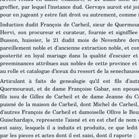
greffier, par lequel l’instance dud. Gervays auroit eté jo
pour en jugeant y estre fait droit ou autrement, comme 
Induction dudit François de Carheil, sieur de Quermour
Hervi, son procureur et curateur, fournie et signiffi
Busson, huissier, le 21 dudit mois de Novembre derni
pareillement noble et d’ancienne extraction noble, et c
posterité en loyal mariage dans la qualité d’escuier et
preeminances attribues aux nobles de cette province et 
au rolle et catalogue d’iceux du ressort de la senechauss
Articulant à faits de genealogie qu’il est fils d’au
Quermouraut, et de dame Françoise Gabar, son epouse, 
fils issu de Gilles de Carheil et de dame Jeanne du Ca
puisné de la maison de Carheil, dont Michel de Carheil, s
d’autres François de Carheil et damoiselle Ollive le Bour
Guischardays, represente l’aisné et en est chef de nom e
est saisy, lesquels il a induits et produits, ce que le
par les pieces et actes dont il est saisi, dont il raporte :