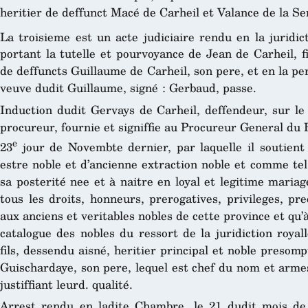
heritier de deffunct Macé de Carheil et Valance de la S
La troisieme est un acte judiciaire rendu en la juridic
portant la tutelle et pourvoyance de Jean de Carheil, fil
de deffuncts Guillaume de Carheil, son pere, et en la p
veuve dudit Guillaume, signé : Gerbaud, passe.
Induction dudit Gervays de Carheil, deffendeur, sur le
procureur, fournie et signiffie au Procureur General du R
e
23
jour de Novembte dernier, par laquelle il soutient
estre noble et d’ancienne extraction noble et comme tel
sa posterité nee et à naitre en loyal et legitime mariag
tous les droits, honneurs, prerogatives, privileges, p
aux anciens et veritables nobles de cette province et qu’à
catalogue des nobles du ressort de la juridiction royall
fils, dessendu aisné, heritier principal et noble presomp
Guischardaye, son pere, lequel est chef du nom et armes 
justiffiant leurd. qualité.
Arrest rendu en ladite Chambre, le 21 dudit mois de 