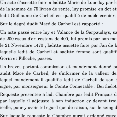
Un acte d’assiette faite à laditte Marie de Loueday par l
de la somme de 75 livres de rente, luy promise en dot et 
ledit Guillaume de Carheil est qualiffié de noble escuier, 
Sur le degré dudit Macé de Carheil est rapporté :
Un acte passé entre luy et Valance de la Serpaudays, s
de 200 escus d’or, restant de 400, lui promis par son ma
le 21 Novembre 1470 ; laditte assiette faite par Jan de l
laquelle ledit de Carheil et saditte femme sont qualiff
Gorin et Filloche, passes.
Un brevet portant commission et mandement donné par
audit Macé de Carheil, de s’informer de la valleur d
lequel mandement il qualiffie ledit de Carheil de son 
signé, par monseigneur le Comte Connetable : Berthelot, 
Requeste presentee à lad. Chambre par ledit François de
par laquelle il adjouste à son induction cy devant troi
icelle, pour y avoir tel egard que de raison, sur le seing
Sur laquelle requeste la Chambre auroit ordonné estr