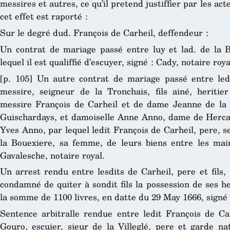
messires et autres, ce qu’il pretend justiffier par les acte
cet effet est raporté :
Sur le degré dud. François de Carheil, deffendeur :
Un contrat de mariage passé entre luy et lad. de la B
lequel il est qualiffié d’escuyer, signé : Cady, notaire roy
[p. 105] Un autre contrat de mariage passé entre ledi
messire, seigneur de la Tronchais, fils ainé, heritie
messire François de Carheil et de dame Jeanne de la 
Guischardays, et damoiselle Anne Anno, dame de Hercal 
Yves Anno, par lequel ledit François de Carheil, pere, s
la Bouexiere, sa femme, de leurs biens entre les mains
Gavalesche, notaire royal.
Un arrest rendu entre lesdits de Carheil, pere et fils, 
condamné de quiter à sondit fils la possession de ses 
la somme de 1100 livres, en datte du 29 May 1666, signé :
Sentence arbitralle rendue entre ledit François de Carh
Gouro, escuier, sieur de la Villeglé, pere et garde na