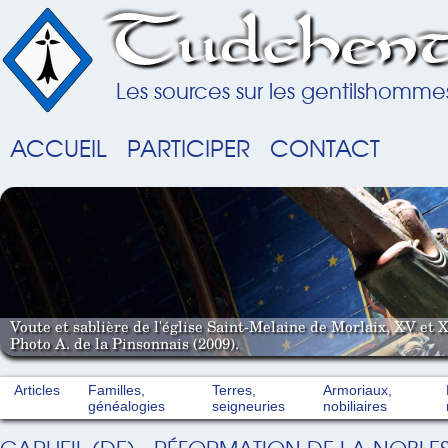
Tudchent
Les sources sur les gentilshomme
ACCUEIL
PARTICIPER
CONTACT
Voute et sablière de l'église Saint-Melaine de Morlaix, XV et X
Photo A. de la Pinsonnais (2009).
Articles
Familles,
Terres,
Armoriaux,
généalogies
seigneuries
nobiliaires