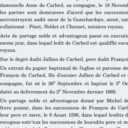
damoiselle Anne de Carheil, sa compagne, le 18 Novembr
les parties sont demeurees d’acord que les succession
accroistroyent audit sieur de la Guischardays, aisné, tan
collationné : Pinot, Noblet et Chesnet, notaires royaux.
Acte de partage noble et advantageux passé en execution
meme jour, dans lequel ledit de Carheil est qualiffié escu
royaux.
Sur le degré dudit Jullien de Carheil, pere dudit Françoi
Un extrait du papier baptismal de l’eglise et paroisse d
François de Carheil, fils d’escuier Jullien de Carheil e
e
e
compagne, fut né le 26
Septembre et baptisé le 3
Oct
e
datté au delivrement du 2
Novembre dernier 1668.
Un partage noble et adventageux donné par Michel de 
frere puisné, dans les successions de François de Carh
leur pere et mere, le 9 Aoust 1598, dans lequel lesdits d
recognus entr’eux les successions de leursdits pere et 