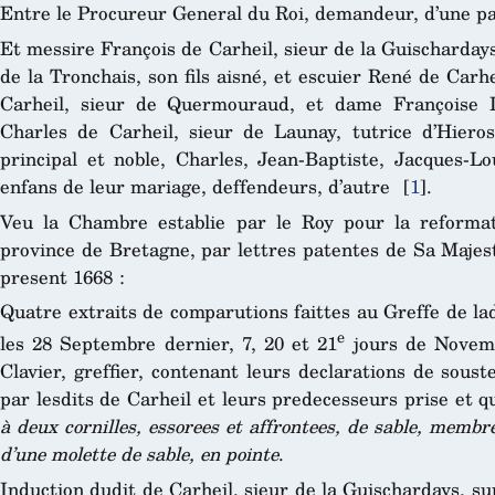
Entre le Procureur General du Roi, demandeur, d’une pa
Et messire François de Carheil, sieur de la Guischarday
de la Tronchais, son fils aisné, et escuier René de Carh
Carheil, sieur de Quermouraud, et dame Françoise 
Charles de Carheil, sieur de Launay, tutrice d’Hierosm
principal et noble, Charles, Jean-Baptiste, Jacques-L
enfans de leur mariage, deffendeurs, d’autre
[
1
]
.
Veu la Chambre establie par le Roy pour la reformat
province de Bretagne, par lettres patentes de Sa Majes
present 1668 :
Quatre extraits de comparutions faittes au Greffe de la
e
les 28 Septembre dernier, 7, 20 et 21
jours de Novembr
Clavier, greffier, contenant leurs declarations de souste
par lesdits de Carheil et leurs predecesseurs prise et q
à deux cornilles, essorees et affrontees, de sable, membr
d’une molette de sable, en pointe
.
Induction dudit de Carheil, sieur de la Guischardays, su