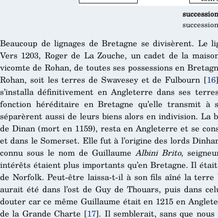
successio
successio
Beaucoup de lignages de Bretagne se divisèrent. Le li
Vers 1203, Roger de La Zouche, un cadet de la maison 
vicomte de Rohan, de toutes ses possessions en Bretagn
Rohan, soit les terres de Swavesey et de Fulbourn
[
16
s’installa définitivement en Angleterre dans ses terre
fonction héréditaire en Bretagne qu’elle transmit à
séparèrent aussi de leurs biens alors en indivision. La b
de Dinan (mort en 1159), resta en Angleterre et se cons
et dans le Somerset. Elle fut à l’origine des lords Din
connu sous le nom de Guillaume
Albini Brito
, seigneu
intérêts étaient plus importants qu’en Bretagne. Il éta
de Norfolk. Peut-être laissa-t-il à son fils aîné la ter
aurait été dans l’ost de Guy de Thouars, puis dans ce
douter car ce même Guillaume était en 1215 en Angleter
de la Grande Charte
[
17
]
. Il semblerait, sans que nous