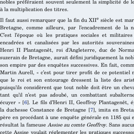
nobles préféraient souvent seulement la simplicité de 
à la multiplication des titres.
e
Il faut aussi remarquer que la fin du XII
siècle est ma
Bretagne, comme ailleurs, par l’encadrement de la n
C’est l’époque où les pratiques sociales et militaires
encadrées et canalisées par les autorités souveraines
Henri II Plantagenêt, roi d’Angleterre, duc de Norm
suzerain de Bretagne, aurait défini juridiquement la nob
son empire par des enquêtes successives. En fait, comme
Martin Aurell, « c’est pour tirer profit de ce potentiel m
que le roi et son entourage dressent la liste des aris
puisqu’ils considèrent que tout noble doit être un cheva
tant qu’il n’est pas adoubé, un combattant subalter
écuyer »
[
6
]
. Le fils d’Henri II, Geoffroy Plantagenêt, 
la duchesse Constance de Bretagne
[
7
]
, imita en Bret
père en procédant à une enquête générale en 1185 qui 
résultat la fameuse
Assise au comte Geoffroy
. Sans aucu
cette Assise voulait réglementer les pratiques successo