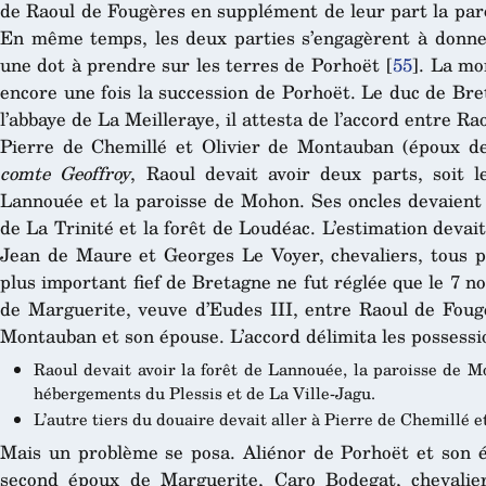
de Raoul de Fougères en supplément de leur part la pa
En même temps, les deux parties s’engagèrent à donner 
une dot à prendre sur les terres de Porhoët
[
55
]
. La mo
encore une fois la succession de Porhoët. Le duc de Bret
l’abbaye de La Meilleraye, il attesta de l’accord entre R
Pierre de Chemillé et Olivier de Montauban (époux de 
comte Geoffroy
, Raoul devait avoir deux parts, soit 
Lannouée et la paroisse de Mohon. Ses oncles devaient re
de La Trinité et la forêt de Loudéac. L’estimation deva
Jean de Maure et Georges Le Voyer, chevaliers, tous 
plus important fief de Bretagne ne fut réglée que le 7 
de Marguerite, veuve d’Eudes III, entre Raoul de Fougè
Montauban et son épouse. L’accord délimita les possessio
Raoul devait avoir la forêt de Lannouée, la paroisse de M
hébergements du Plessis et de La Ville-Jagu.
L’autre tiers du douaire devait aller à Pierre de Chemillé 
Mais un problème se posa. Aliénor de Porhoët et son é
second époux de Marguerite, Caro Bodegat, chevalier