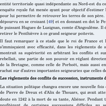
entité territoriale quasi indépendante au Nord-est du c
enquête royale fut menée ayant pour objectif d’estimer 
pour lui permettre de retrouver les terres de son père. 
dépourvu en se croisant
[
49
]
et en donnant en dot le Pen
le puissant Hugues de Lusignan, comte d’Angoulême. Il é
retirer le Penthièvre à ce grand seigneur poitevin.
Il faut remarquer à ce stade que le roi de France et 
s’immisçaient avec efficacité, dans les règlements de 
montrait sa supériorité en arbitrant les conflits et su
rebellait, une partie de son pouvoir en réglant direct
de la Bretagne, comme celle de Porhoët, mais aussi en 
rachat sur d’autres importantes seigneuries que celles 
Les règlements des conflits de succession, instruments 
La situation politique changea encore une nouvelle fois 
de Pierre de Dreux et d’Alix de Thouars, qui avait attei
doute en 1242 à la mort de sa tante, Aliénor. Pendant t
profitèrent de certaines successions difficiles au