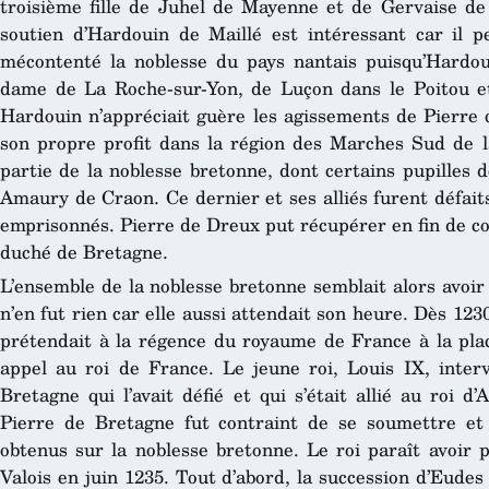
troisième fille de Juhel de Mayenne et de Gervaise de
soutien d’Hardouin de Maillé est intéressant car il p
mécontenté la noblesse du pays nantais puisqu’Hardou
dame de La Roche-sur-Yon, de Luçon dans le Poitou e
Hardouin n’appréciait guère les agissements de Pierre 
son propre profit dans la région des Marches Sud de l
partie de la noblesse bretonne, dont certains pupilles
Amaury de Craon. Ce dernier et ses alliés furent défaits
emprisonnés. Pierre de Dreux put récupérer en fin de co
duché de Bretagne.
L’ensemble de la noblesse bretonne semblait alors avoir a
n’en fut rien car elle aussi attendait son heure. Dès 1230
prétendait à la régence du royaume de France à la plac
appel au roi de France. Le jeune roi, Louis IX, inter
Bretagne qui l’avait défié et qui s’était allié au roi 
Pierre de Bretagne fut contraint de se soumettre et 
obtenus sur la noblesse bretonne. Le roi paraît avoir 
Valois en juin 1235. Tout d’abord, la succession d’Eudes