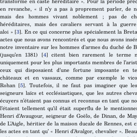
transforme en caste héréditaire ». Pour la période pré
en revanche, « il n’y a pas à proprement parler, de n
mais des hommes vivant noblement ; pas de che
héréditaires, mais des cavaliers servant à la guerr
aloi »
[
3
]
. En ce qui concerne plus spécialement la Breta
actes que nous avons rencontrés et que nous avons insé
notre inventaire sur les hommes d’armes du duché de 
(jusqu’en 1381)
[
4
]
citent bien rarement le terme n
uniquement pour les plus importants membres de l’arist
ceux qui disposaient d’une fortune imposante en te
châteaux et en vassaux, comme par exemple le vic
Rohan
[
5
]
. Toutefois, il ne faut pas imaginer que le
seigneurs laïcs et ecclésiastiques, que les autres cheva
écuyers n’étaient pas connus et reconnus en tant que nob
l’étaient tellement qu’il était superflu de le mentionner
Henri d’Avaugour, seigneur de Goëlo, de Dinan, de Ma
de L’Aigle, héritier de la maison ducale de Rennes, est c
les actes en tant qu’ « Henri d’Avalgor, chevalier ». Bea