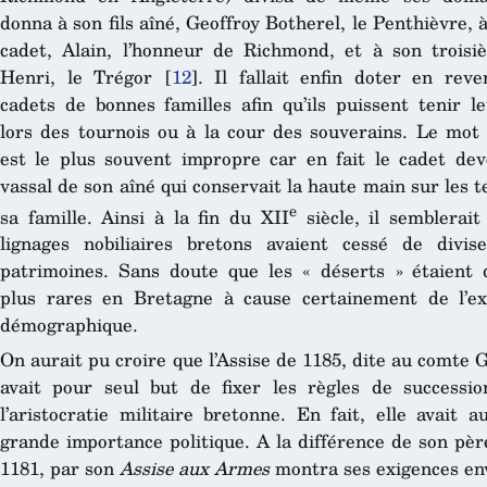
donna à son fils aîné, Geoffroy Botherel, le Penthièvre, à
cadet, Alain, l’honneur de Richmond, et à son troisiè
Henri, le Trégor
[
12
]
. Il fallait enfin doter en rev
cadets de bonnes familles afin qu’ils puissent tenir l
lors des tournois ou à la cour des souverains. Le mot 
est le plus souvent impropre car en fait le cadet dev
vassal de son aîné qui conservait la haute main sur les t
e
sa famille. Ainsi à la fin du XII
siècle, il semblerait
lignages nobiliaires bretons avaient cessé de divis
patrimoines. Sans doute que les « déserts » étaient
plus rares en Bretagne à cause certainement de l’ex
démographique.
On aurait pu croire que l’Assise de 1185, dite au comte G
avait pour seul but de fixer les règles de successi
l’aristocratie militaire bretonne. En fait, elle avait a
grande importance politique. A la différence de son pèr
1181, par son
Assise aux Armes
montra ses exigences en