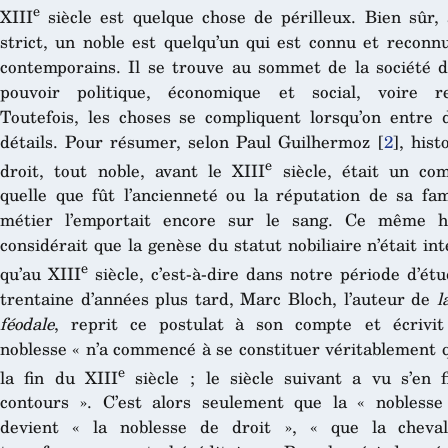
e
XIII
siècle est quelque chose de périlleux. Bien sûr,
strict, un noble est quelqu’un qui est connu et reconn
contemporains. Il se trouve au sommet de la société 
pouvoir politique, économique et social, voire rel
Toutefois, les choses se compliquent lorsqu’on entre 
détails. Pour résumer, selon Paul Guilhermoz
[
2
]
, hist
e
droit, tout noble, avant le XIII
siècle, était un com
quelle que fût l’ancienneté ou la réputation de sa fam
métier l’emportait encore sur le sang. Ce même hi
considérait que la genèse du statut nobiliaire n’était in
e
qu’au XIII
siècle, c’est-à-dire dans notre période d’ét
trentaine d’années plus tard, Marc Bloch, l’auteur de
l
féodale
, reprit ce postulat à son compte et écrivit
noblesse « n’a commencé à se constituer véritablement 
e
la fin du XIII
siècle ; le siècle suivant a vu s’en f
contours ». C’est alors seulement que la « noblesse
devient « la noblesse de droit », « que la cheval