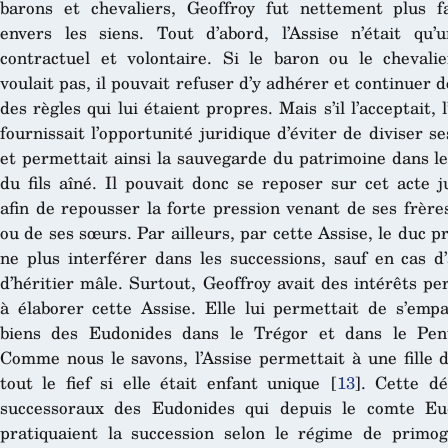
barons et chevaliers, Geoffroy fut nettement plus f
envers les siens. Tout d’abord, l’Assise n’était qu’
contractuel et volontaire. Si le baron ou le chevali
voulait pas, il pouvait refuser d’y adhérer et continuer d
des règles qui lui étaient propres. Mais s’il l’acceptait, l
fournissait l’opportunité juridique d’éviter de diviser se
et permettait ainsi la sauvegarde du patrimoine dans l
du fils aîné. Il pouvait donc se reposer sur cet acte j
afin de repousser la forte pression venant de ses frère
ou de ses sœurs. Par ailleurs, par cette Assise, le duc p
ne plus interférer dans les successions, sauf en cas d
d’héritier mâle. Surtout, Geoffroy avait des intérêts pe
à élaborer cette Assise. Elle lui permettait de s’emp
biens des Eudonides dans le Trégor et dans le Pent
Comme nous le savons, l’Assise permettait à une fille d
tout le fief si elle était enfant unique
[
13
]
. Cette dé
successoraux des Eudonides qui depuis le comte Eu
pratiquaient la succession selon le régime de primog