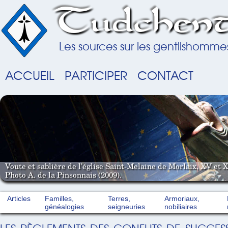
Tudchent
Les sources sur les gentilshomme
ACCUEIL
PARTICIPER
CONTACT
Voute et sablière de l'église Saint-Melaine de Morlaix, XV et X
Photo A. de la Pinsonnais (2009).
Articles
Familles,
Terres,
Armoriaux,
généalogies
seigneuries
nobiliaires