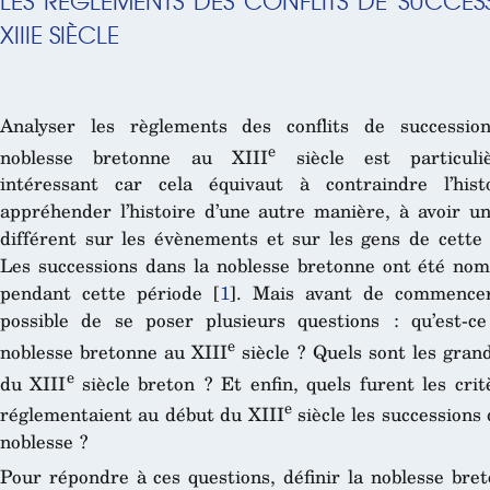
LES RÈGLEMENTS DES CONFLITS DE SUCCE
XIIIE SIÈCLE
Analyser les règlements des conflits de successio
e
noblesse bretonne au XIII
siècle est particuli
intéressant car cela équivaut à contraindre l’hist
appréhender l’histoire d’une autre manière, à avoir u
différent sur les évènements et sur les gens de cette
Les successions dans la noblesse bretonne ont été no
pendant cette période
[
1
]
. Mais avant de commencer,
possible de se poser plusieurs questions : qu’est-c
e
noblesse bretonne au XIII
siècle ? Quels sont les grand
e
du XIII
siècle breton ? Et enfin, quels furent les crit
e
réglementaient au début du XIII
siècle les successions 
noblesse ?
Pour répondre à ces questions, définir la noblesse bre