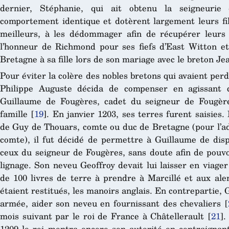
dernier, Stéphanie, qui ait obtenu la seigneurie
comportement identique et dotèrent largement leurs fill
meilleurs, à les dédommager afin de récupérer leurs b
l’honneur de Richmond pour ses fiefs d’East Witton et
Bretagne à sa fille lors de son mariage avec le breton J
Pour éviter la colère des nobles bretons qui avaient per
Philippe Auguste décida de compenser en agissant co
Guillaume de Fougères, cadet du seigneur de Fougère
famille
[
19
]
. En janvier 1203, ses terres furent saisies.
de Guy de Thouars, comte ou duc de Bretagne (pour l’adm
comte), il fut décidé de permettre à Guillaume de d
ceux du seigneur de Fougères, sans doute afin de pouvo
lignage. Son neveu Geoffroy devait lui laisser en viager
de 100 livres de terre à prendre à Marcillé et aux alent
étaient restitués, les manoirs anglais. En contrepartie, 
armée, aider son neveu en fournissant des chevaliers
[
mois suivant par le roi de France à Châtellerault
[
21
]
.
1209 le roi montra encore son autorité en contraigna