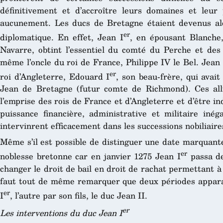
définitivement et d’accroître leurs domaines et leur
aucunement. Les ducs de Bretagne étaient devenus al
er
diplomatique. En effet, Jean I
, en épousant Blanche
Navarre, obtint l’essentiel du comté du Perche et des
même l’oncle du roi de France, Philippe IV le Bel. Jean II
er
roi d’Angleterre, Edouard I
, son beau-frère, qui avait
Jean de Bretagne (futur comte de Richmond). Ces all
l’emprise des rois de France et d’Angleterre et d’être i
puissance financière, administrative et militaire iné
intervinrent efficacement dans les successions nobiliaire
Même s’il est possible de distinguer une date marquante
er
noblesse bretonne car en janvier 1275 Jean I
passa de
changer le droit de bail en droit de rachat permettant 
faut tout de même remarquer que deux périodes apparai
er
I
, l’autre par son fils, le duc Jean II.
er
Les interventions du duc Jean I