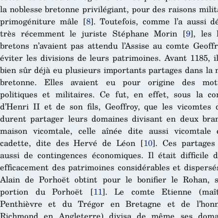
la noblesse bretonne privilégiant, pour des raisons milita
primogéniture mâle
[
8
]
. Toutefois, comme l’a aussi 
très récemment le juriste Stéphane Morin
[
9
]
, les 
bretons n’avaient pas attendu l’Assise au comte Geoff
éviter les divisions de leurs patrimoines. Avant 1185, il
bien sûr déjà eu plusieurs importants partages dans la 
bretonne. Elles avaient eu pour origine des moti
politiques et militaires. Ce fut, en effet, sous la co
d’Henri II et de son fils, Geoffroy, que les vicomtes
durent partager leurs domaines divisant en deux bra
maison vicomtale, celle aînée dite aussi vicomtale 
cadette, dite des Hervé de Léon
[
10
]
. Ces partages
aussi de contingences économiques. Il était difficile 
efficacement des patrimoines considérables et dispersés
Alain de Porhoët obtint pour le bonifier le Rohan, 
portion du Porhoët
[
11
]
. Le comte Etienne (maî
Penthièvre et du Trégor en Bretagne et de l’hon
Richmond en Angleterre) divisa de même ses doma