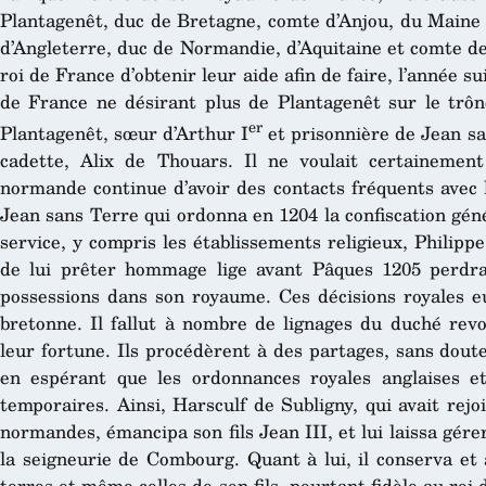
Plantagenêt, duc de Bretagne, comte d’Anjou, du Maine e
d’Angleterre, duc de Normandie, d’Aquitaine et comte de
roi de France d’obtenir leur aide afin de faire, l’année 
de France ne désirant plus de Plantagenêt sur le trône
er
Plantagenêt, sœur d’Arthur I
et prisonnière de Jean sa
cadette, Alix de Thouars. Il ne voulait certaineme
normande continue d’avoir des contacts fréquents avec 
Jean sans Terre qui ordonna en 1204 la confiscation géné
service, y compris les établissements religieux, Philip
de lui prêter hommage lige avant Pâques 1205 perdr
possessions dans son royaume. Ces décisions royales eu
bretonne. Il fallut à nombre de lignages du duché revo
leur fortune. Ils procédèrent à des partages, sans dout
en espérant que les ordonnances royales anglaises e
temporaires. Ainsi, Harsculf de Subligny, qui avait rejo
normandes, émancipa son fils Jean III, et lui laissa gérer
la seigneurie de Combourg. Quant à lui, il conserva e
terres et même celles de son fils, pourtant fidèle au roi