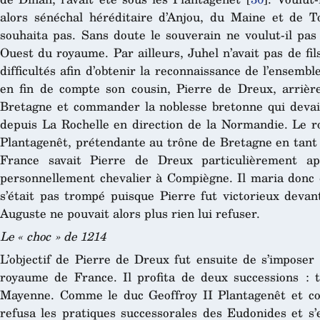
alors sénéchal héréditaire d’Anjou, du Maine et de T
souhaita pas. Sans doute le souverain ne voulut-il pas
Ouest du royaume. Par ailleurs, Juhel n’avait pas de fi
difficultés afin d’obtenir la reconnaissance de l’ensemb
en fin de compte son cousin, Pierre de Dreux, arrière-
Bretagne et commander la noblesse bretonne qui devait
depuis La Rochelle en direction de la Normandie. Le ro
Plantagenêt, prétendante au trône de Bretagne en tant q
France savait Pierre de Dreux particulièrement ap
personnellement chevalier à Compiègne. Il maria donc d
s’était pas trompé puisque Pierre fut victorieux deva
Auguste ne pouvait alors plus rien lui refuser.
Le « choc » de 1214
L’objectif de Pierre de Dreux fut ensuite de s’imposer
royaume de France. Il profita de deux successions : t
Mayenne. Comme le duc Geoffroy II Plantagenêt et c
refusa les pratiques successorales des Eudonides et s