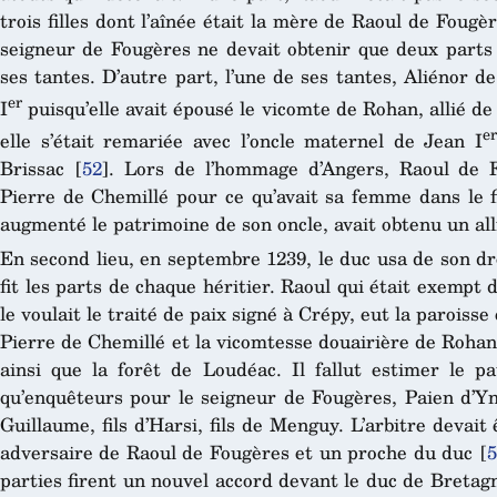
trois filles dont l’aînée était la mère de Raoul de Fougè
seigneur de Fougères ne devait obtenir que deux parts
ses tantes. D’autre part, l’une de ses tantes, Aliénor 
er
I
puisqu’elle avait épousé le vicomte de Rohan, allié de
er
elle s’était remariée avec l’oncle maternel de Jean I
Brissac
[
52
]
. Lors de l’hommage d’Angers, Raoul de F
Pierre de Chemillé pour ce qu’avait sa femme dans le f
augmenté le patrimoine de son oncle, avait obtenu un all
En second lieu, en septembre 1239, le duc usa de son dr
fit les parts de chaque héritier. Raoul qui était exempt
le voulait le traité de paix signé à Crépy, eut la paroiss
Pierre de Chemillé et la vicomtesse douairière de Rohan
ainsi que la forêt de Loudéac. Il fallut estimer le
qu’enquêteurs pour le seigneur de Fougères, Paien d’Yn
Guillaume, fils d’Harsi, fils de Menguy. L’arbitre devai
adversaire de Raoul de Fougères et un proche du duc
[
5
parties firent un nouvel accord devant le duc de Bretag