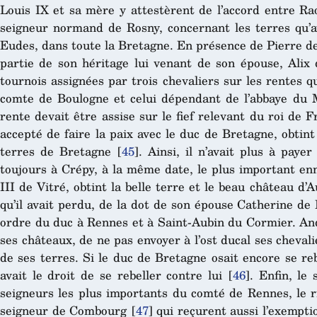
Louis IX et sa mère y attestèrent de l’accord entre Ra
seigneur normand de Rosny, concernant les terres qu’av
Eudes, dans toute la Bretagne. En présence de Pierre de
partie de son héritage lui venant de son épouse, Alix 
tournois assignées par trois chevaliers sur les rentes q
comte de Boulogne et celui dépendant de l’abbaye du Mon
rente devait être assise sur le fief relevant du roi de F
accepté de faire la paix avec le duc de Bretagne, obtint 
terres de Bretagne
[
45
]
. Ainsi, il n’avait plus à paye
toujours à Crépy, à la même date, le plus important en
III de Vitré, obtint la belle terre et le beau château 
qu’il avait perdu, de la dot de son épouse Catherine de 
ordre du duc à Rennes et à Saint-Aubin du Cormier. Andr
ses châteaux, de ne pas envoyer à l’ost ducal ses chevali
de ses terres. Si le duc de Bretagne osait encore se reb
avait le droit de se rebeller contre lui
[
46
]
. Enfin, le
seigneurs les plus importants du comté de Rennes, le r
seigneur de Combourg
[
47
]
qui reçurent aussi l’exempti