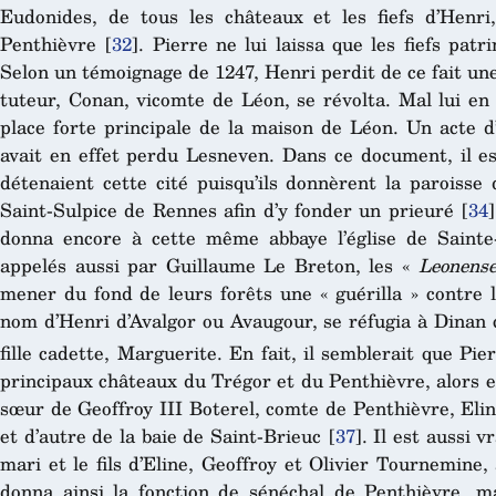
Eudonides, de tous les châteaux et les fiefs d’Henri,
Penthièvre
[
32
]
. Pierre ne lui laissa que les fiefs pat
Selon un témoignage de 1247, Henri perdit de ce fait une
tuteur, Conan, vicomte de Léon, se révolta. Mal lui en 
place forte principale de la maison de Léon. Un acte 
avait en effet perdu Lesneven. Dans ce document, il e
détenaient cette cité puisqu’ils donnèrent la paroisse
Saint-Sulpice de Rennes afin d’y fonder un prieuré
[
34
]
donna encore à cette même abbaye l’église de Saint
appelés aussi par Guillaume Le Breton, les «
Leonens
mener du fond de leurs forêts une « guérilla » contre 
nom d’Henri d’Avalgor ou Avaugour, se réfugia à Dinan 
fille cadette, Marguerite. En fait, il semblerait que Pier
principaux châteaux du Trégor et du Penthièvre, alors en
sœur de Geoffroy III Boterel, comte de Penthièvre, Eline
et d’autre de la baie de Saint-Brieuc
[
37
]
. Il est aussi 
mari et le fils d’Eline, Geoffroy et Olivier Tournemine,
donna ainsi la fonction de sénéchal de Penthièvre, ma