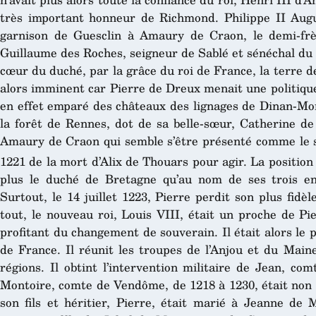
très important honneur de Richmond. Philippe II Augu
garnison de Guesclin à Amaury de Craon, le demi-frè
Guillaume des Roches, seigneur de Sablé et sénéchal du
cœur du duché, par la grâce du roi de France, la terre de
alors imminent car Pierre de Dreux menait une politique
en effet emparé des châteaux des lignages de Dinan-Mon
la forêt de Rennes, dot de sa belle-sœur, Catherine d
Amaury de Craon qui semble s’être présenté comme le s
1221 de la mort d’Alix de Thouars pour agir. La position
plus le duché de Bretagne qu’au nom de ses trois enf
Surtout, le 14 juillet 1223, Pierre perdit son plus fidè
tout, le nouveau roi, Louis VIII, était un proche de P
profitant du changement de souverain. Il était alors l
de France. Il réunit les troupes de l’Anjou et du Maine 
régions. Il obtint l’intervention militaire de Jean, c
Montoire, comte de Vendôme, de 1218 à 1230, était non 
son fils et héritier, Pierre, était marié à Jeanne de