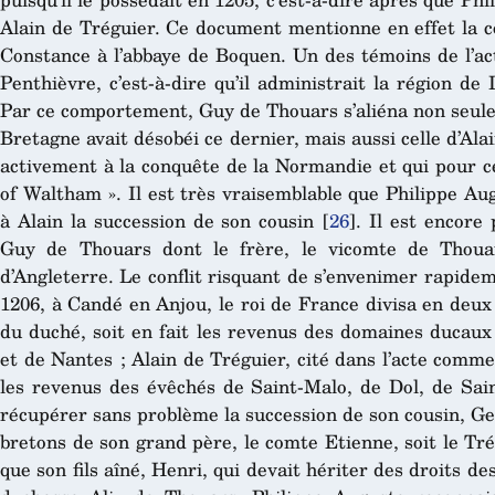
Alain de Tréguier. Ce document mentionne en effet la c
Constance à l’abbaye de Boquen. Un des témoins de l’acte
Penthièvre, c’est-à-dire qu’il administrait la région 
Par ce comportement, Guy de Thouars s’aliéna non seulem
Bretagne avait désobéi ce dernier, mais aussi celle d’Ala
activement à la conquête de la Normandie et qui pour cel
of Waltham ». Il est très vraisemblable que Philippe Au
à Alain la succession de son cousin
[
26
]
. Il est encore
Guy de Thouars dont le frère, le vicomte de Thoua
d’Angleterre. Le conflit risquant de s’envenimer rapide
1206, à Candé en Anjou, le roi de France divisa en deux
du duché, soit en fait les revenus des domaines ducaux
et de Nantes ; Alain de Tréguier, cité dans l’acte comme
les revenus des évêchés de Saint-Malo, de Dol, de Sain
récupérer sans problème la succession de son cousin, Geo
bretons de son grand père, le comte Etienne, soit le Tr
que son fils aîné, Henri, qui devait hériter des droits d