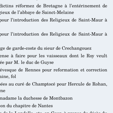
édictins réformez de Bretagne à l’entérinement de
igieux de l’abbaye de Sainct-Melaine
pour l’introduction des Religieux de Saint-Maur à
pour l’introduction des Religieux de Saint-Maur à
rge de garde-coste du sieur de Crechangouez
ense à faire pour les vaisseaux dont le Roy veult
e par M. le duc de Guyse
vesque de Rennes pour reformation et correction
ine, fol
sées au curé de Champtocé pour Hercule de Rohan,
gne
 madame la duchesse de Montbazon
tion du chapitre de Nantes
 de la Landelle, etc. en Cour, à propos du décès du