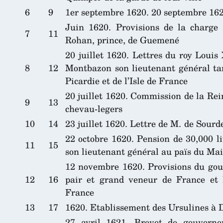
6
9
1er septembre 1620. 20 septembre 1620
Juin 1620. Provisions de la charge
7
11
Rohan, prince, de Guemené
20 juillet 1620. Lettres du roy Louis 
8
12
Montbazon son lieutenant général tan
Picardie et de l’Isle de France
20 juillet 1620. Commission de la Rei
9
13
chevau-legers
10
14
23 juillet 1620. Lettre de M. de Sourd
22 octobre 1620. Pension de 30,000 l
11
15
son lieutenant général au païs du Ma
12 novembre 1620. Provisions du gou
12
16
pair et grand veneur de France et 
France
13
17
1620. Etablissement des Ursulines à 
27 avril 1621. Brevet de gouvern