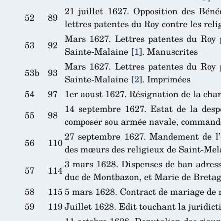
21 juillet 1627. Opposition des Bén
52
89
lettres patentes du Roy contre les rel
Mars 1627. Lettres patentes du Roy 
53
92
Sainte-Malaine
[
1
]
. Manuscrites
Mars 1627. Lettres patentes du Roy 
53b
93
Sainte-Malaine
[
2
]
. Imprimées
54
97
1er aoust 1627. Résignation de la cha
14 septembre 1627. Estat de la desp
55
98
composer sou armée navale, commandé
27 septembre 1627. Mandement de l’é
56
110
des mœurs des religieux de Saint-Mela
3 mars 1628. Dispenses de ban adres
57
114
duc de Montbazon, et Marie de Breta
58
115
5 mars 1628. Contract de mariage de
59
119
Juillet 1628. Edit touchant la juridic
11 octobre 1628. Deputalion des sieurs