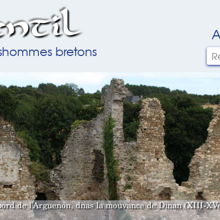
ntil
A
ilshommes bretons
bord de l'Arguenon, dnas la mouvance de Dinan (XIII-XVe