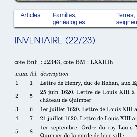
Articles
Familles,
Terres,
généalogies
seigneu
INVENTAIRE (22/23)
cote BnF : 22343, cote BM : LXXIIIh
num.
fol.
description
1
1
Lettre de Henry, duc de Rohan, aux E
25 juin 1620. Lettre de Louis XIII à
2
5
château de Quimper
3
6
1er juillet 1620. Lettre de Louis XII
4
7
21 juillet 1620. Lettre de Louis XIII
1er septembre. Ordre du roy Louis X
5
8
Quimper de la garde de leur ville