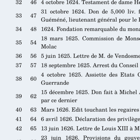
32
46
4 octobre 1624. Testament de dame H
31 octobre 1624. Don de 5,000 liv. 
33
47
Guéméné, lieutenant général pour le R
34
48
1624. Fondation remarquable du mona
18 mars 1625. Commission de Monse
35
54
Molac
36
56
5 juin 1625. Lettre de M. de Vendosm
37
57
18 septembre 1625. Arrest du Conseil
4 octobre 1625. Assiette des Etats 
38
60
Guerrande
15 décembre 1625. Don fait à Michel
39
62
par ce dernier
40
63
Mars 1626. Edit touchant les regaires 
41
64
6 avril 1626. Déclaration des privilè
42
65
13 juin 1626. Lettre de Louis XIII à
23 juin 1626. Provisions du gouv