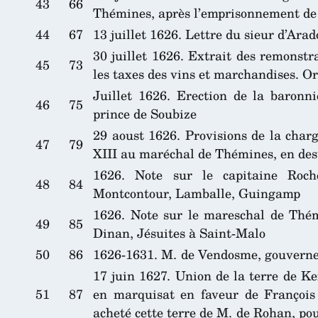
43
66
Thémines, après l’emprisonnement d
44
67
13 juillet 1626. Lettre du sieur d’Ar
30 juillet 1626. Extrait des remonstr
45
73
les taxes des vins et marchandises. Or
Juillet 1626. Erection de la baron
46
75
prince de Soubize
29 aoust 1626. Provisions de la char
47
79
XIII au maréchal de Thémines, en dest
1626. Note sur le capitaine Roch
48
84
Montcontour, Lamballe, Guingamp
1626. Note sur le mareschal de Thém
49
85
Dinan, Jésuites à Saint-Malo
50
86
1626-1631. M. de Vendosme, gouvern
17 juin 1627. Union de la terre de Ke
51
87
en marquisat en faveur de François 
acheté cette terre de M. de Rohan, po