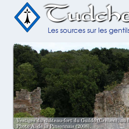
Tudche
Les sources sur les gent
Vestiges du château-fort du Guildo (Créhen), au 
Photo A. de la Pinsonnais (2008).