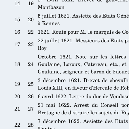
14
19
Montbazon
5 juillet 1621. Assiette des Etats Gé
15
20
à Rennes
16
22
1621. Route pour M. le marquis de C
22 juillet 1621. Messieurs des Etats 
17
23
Roy
Octobre 1621. Note sur les lettres 
18
24
Goulaine, Loroux, Catereau, etc., et
Goulaine, seigneur et baron de Faoue
3 décembre 1621. Brevet de chevalli
19
25
Louis XIII, en faveur d’Hercule de R
20
26
6 avril 1622. Lettre du duc de Vendo
21 mai 1622. Arrest du Conseil port
21
27
Bretagne de distraire les sujets du Ro
7 décembre 1622. Assiette des Etats
22
28
Nantes