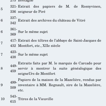
275
Bretagne
321-
Extrait des papiers de M. de Rosnyvinen,
5
336
seigneur de Piré
337-
6
Extrait des archives du château de Vitré
342
361-
6
Sur le même sujet
369
417-
Extrait des tiltres de l’abbaye de Saint-Jacques de
7
432
Montfort, etc., XIIe siècle
423-
7
Sur le même sujet
438
Extraits faits par M. le marquis de Carcado pour
449-
8
servir à montrer la suite généalogique des
459
seigneUrs de Montfort
Papiers de la maison de la Mazelière, rendus par
499-
9
inventaire à MM. Regnault, sire de la Mazelière,
509
etc.
543-
10
Titres de la Vieuville
615