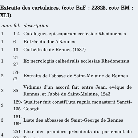
Extraits des cartulaires. (cote BnF : 22325, cote BM :
XLI).
num.
fol.
description
1
1-4
Catalogues episcoporum ecclesiae Rhedonensis
1
6
Entrée du duc à Rennes
1
13
Cathédrale de Rennes (1537)
21-
1
Ex necrologiis calhedralis ecclesiae Rhedonensis
27
53-
2
Extraits de l’abbaye de Saint-Melaine de Rennes
(7
Vidimus d’un accord fait entre Jean, évêque de
2
85
Rennes, et l’abbé de Saint-Melaine, 1243
129-
Qualiter fuit constiTuta regula monasterii Sancti-
3
135
Georgii
161-
3
Liste des abbesses de Saint-George de Rennes
169
251-
Liste des premiers présidents du parlement de
4