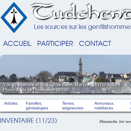
Tudchent
Les sources sur les gentilshomme
ACCUEIL
PARTICIPER
CONTACT
Vue de Morlaix et de l'église Saint-Martin (XVIIIe-XIXe.)
Photo A. de la Pinsonnais (2009).
Articles
Familles,
Terres,
Armoriaux,
généalogies
seigneuries
nobiliaires
INVENTAIRE (11/23)
Dimanche 1er nov