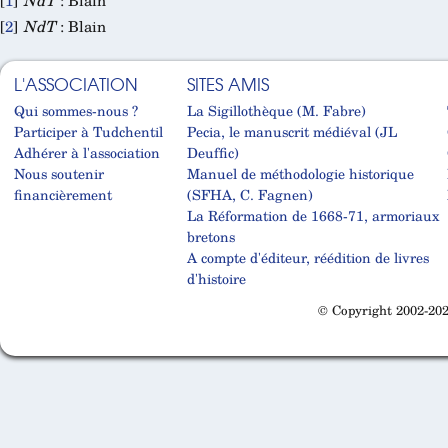
[
1
]
NdT
: Blain
[
2
]
NdT
: Blain
L'ASSOCIATION
SITES AMIS
Qui sommes-nous ?
La Sigillothèque (M. Fabre)
Participer à Tudchentil
Pecia, le manuscrit médiéval (JL
Adhérer à l'association
Deuffic)
Nous soutenir
Manuel de méthodologie historique
financièrement
(SFHA, C. Fagnen)
La Réformation de 1668-71, armoriaux
bretons
A compte d'éditeur, réédition de livres
d'histoire
© Copyright 2002-202
Cabinet d'orthodonthie à Nantes
Cabinet d'orthodonthie à Nantes