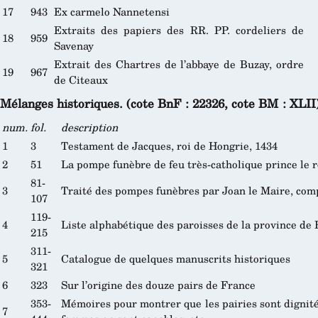
17
943
Ex carmelo Nannetensi
Extraits des papiers des RR. PP. cordeliers de
18
959
Savenay
Extrait des Chartres de l’abbaye de Buzay, ordre
19
967
de Citeaux
Mélanges historiques. (cote BnF : 22326, cote BM : XLII)
num.
fol.
description
1
3
Testament de Jacques, roi de Hongrie, 1434
2
51
La pompe funèbre de feu très-catholique prince le r
81-
3
Traité des pompes funèbres par Joan le Maire, comp
107
119-
4
Liste alphabétique des paroisses de la province de
215
311-
5
Catalogue de quelques manuscrits historiques
321
6
323
Sur l’origine des douze pairs de France
353-
Mémoires pour montrer que les pairies sont dignités
7