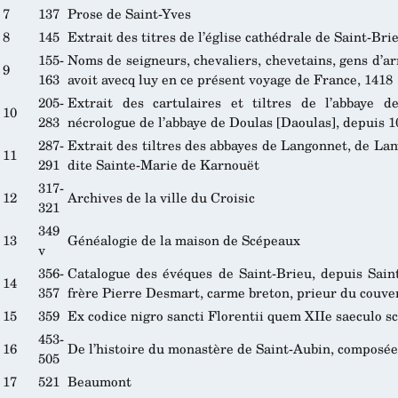
7
137
Prose de Saint-Yves
8
145
Extrait des titres de l’église cathédrale de Saint-Bri
155-
Noms de seigneurs, chevaliers, chevetains, gens d’a
9
163
avoit avecq luy en ce présent voyage de France, 1418
205-
Extrait des cartulaires et tiltres de l’abbaye 
10
283
nécrologue de l’abbaye de Doulas [Daoulas], depuis 1
287-
Extrait des tiltres des abbayes de Langonnet, de La
11
291
dite Sainte-Marie de Karnouët
317-
12
Archives de la ville du Croisic
321
349
13
Généalogie de la maison de Scépeaux
v
356-
Catalogue des évéques de Saint-Brieu, depuis Sain
14
357
frère Pierre Desmart, carme breton, prieur du couv
15
359
Ex codice nigro sancti Florentii quem XIIe saeculo 
453-
16
De l’histoire du monastère de Saint-Aubin, composé
505
17
521
Beaumont