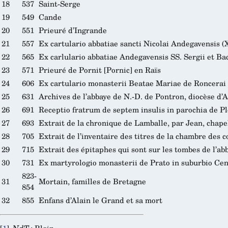
18
537
Saint-Serge
19
549
Cande
20
551
Prieuré d’Ingrande
21
557
Ex cartulario abbatiae sancti Nicolai Andegavensis (X
22
565
Ex carlulario abbatiae Andegavensis SS. Sergii et Ba
23
571
Prieuré de Pornit [Pornic] en Raïs
24
606
Ex cartulario monasterii Beatae Mariae de Roncerai 
25
631
Archives de l’abbaye de N.-D. de Pontron, diocèse d’
26
691
Receptio fratrum de septem insulis in parochia de P
27
693
Extrait de la chronique de Lamballe, par Jean, chape
28
705
Extrait de l’inventaire des titres de la chambre des 
29
715
Extrait des épitaphes qui sont sur les tombes de l’ab
30
731
Ex martyrologio monasterii de Prato in suburbio C
823-
31
Mortain, familles de Bretagne
854
32
855
Enfans d’Alain le Grand et sa mort