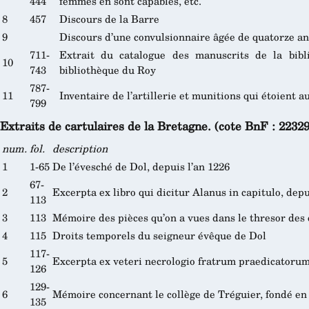
444
femmes en sont capables, etc.
8
457
Discours de la Barre
9
Discours d’une convulsionnaire âgée de quatorze a
711-
Extrait du catalogue des manuscrits de la bib
10
743
bibliothèque du Roy
787-
11
Inventaire de l’artillerie et munitions qui étoient 
799
Extraits de cartulaires de la Bretagne. (cote BnF : 2232
num.
fol.
description
1
1-65
De l’évesché de Dol, depuis l’an 1226
67-
2
Excerpta ex libro qui dicitur Alanus in capitulo, depu
113
3
113
Mémoire des pièces qu’on a vues dans le thresor des
4
115
Droits temporels du seigneur évêque de Dol
117-
5
Excerpta ex veteri necrologio fratrum praedicatoru
126
129-
6
Mémoire concernant le collège de Tréguier, fondé en 
135