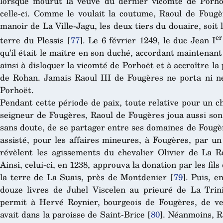
lorsque mourut la veuve du dernier vicomte de Porhoët
celle-ci. Comme le voulait la coutume, Raoul de Fougè
manoir de La Ville-Jagu, les deux tiers du douaire, soit 
er
terre du Plessis
[
77
]
. Le 6 février 1249, le duc Jean I
qu’il était le maître en son duché, accordant maintenant 
ainsi à disloquer la vicomté de Porhoët et à accroître la 
de Rohan. Jamais Raoul III de Fougères ne porta ni ne
Porhoët.
Pendant cette période de paix, toute relative pour un ch
seigneur de Fougères, Raoul de Fougères joua aussi son
sans doute, de se partager entre ses domaines de Fougères
assisté, pour les affaires mineures, à Fougères, par un
révèlent les agissements du chevalier Olivier de La R
Ainsi, celui-ci, en 1238, approuva la donation par les fils
la terre de La Suais, près de Montdenier
[
79
]
. Puis, e
douze livres de Juhel Viscelen au prieuré de La Trini
permit à Hervé Roynier, bourgeois de Fougères, de ve
avait dans la paroisse de Saint-Brice
[
80
]
. Néanmoins, R