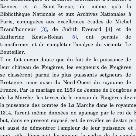
Rennes et à Saint-Brieuc, de même qu’à la
Bibliothèque Nationale et aux Archives Nationales à
Paris, conjuguées aux excellentes études de Michel
Brand’honneur
[
3
]
, de Judith Everard
[
4
]
et de
Katherine Keats-Rohan
[
5
]
, ont permis de
transformer et de compléter l’analyse du vicomte Le
Bouteiller.
Il ne fait aucun doute que du fait de la puissance de
leur château de Fougères, les seigneurs de Fougères
se classèrent parmi les plus puissants seigneurs de
Bretagne, mais aussi du Nord-Ouest du royaume de
France. Par le mariage en 1253 de Jeanne de Fougères 
de La Marche, les terres de la maison de Fougères devi
la puissance des comtes de La Marche dans le royaume 
1314, furent même données en apanage par le roi de F
but, dans ce présent exposé, est de révéler ce destin p
et aussi de démontrer l’ampleur de leur puissance et l
joué, rôle dépassant largement le cadre de la simpl