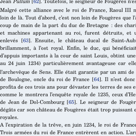
Jean
Pullum
[
62
]
. Toutefois, le seigneur de Fougères n’es
Malgré cette alliance avec le roi de France, Raoul III 
loin de là. Tout d’abord, c’est non loin de Fougères que l
coup de main de la part du duc de Bretagne : des chari
et machines appartenant au roi, furent détruits, et 
enlevés
[
63
]
. Ensuite, le château ducal de Saint-Aub
brillamment, à l’ost royal. Enfin, le duc, qui bénéficiai
d’appuis importants à la cour de saint Louis, obtint une
au 24 juin 1234) particulièrement avantageuse car elle
l’archevêque de Sens. Elle était garantie par un ami de 
de Boulogne, oncle du roi de France
[
64
]
. Il n’est do
profita de ces trois ans pour dévaster les terres de ses 
comme le montrera l’enquête royale de 1235, ceux d’Hen
de Jean de Dol-Combourg
[
65
]
. Le seigneur de Fougèr
dégâts car son château de Fougères était trop puissant 
royales.
A l’expiration de la trêve, en juin 1234, le roi de Franc
Trois armées du roi de France entrèrent en action. L’ar