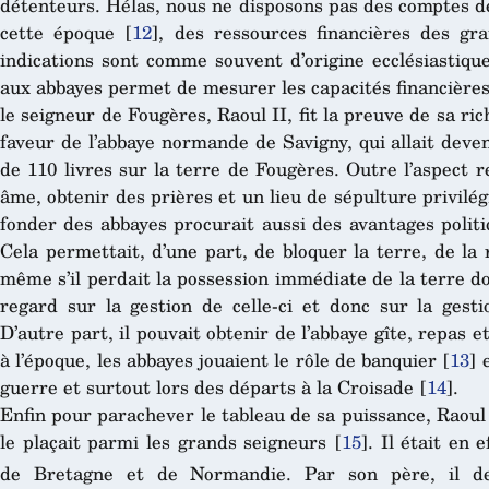
détenteurs. Hélas, nous ne disposons pas des comptes dét
cette époque
[
12
]
, des ressources financières des gr
indications sont comme souvent d’origine ecclésiastique
aux abbayes permet de mesurer les capacités financières
le seigneur de Fougères, Raoul II, fit la preuve de sa ric
faveur de l’abbaye normande de Savigny, qui allait deven
de 110 livres sur la terre de Fougères. Outre l’aspect re
âme, obtenir des prières et un lieu de sépulture privilégi
fonder des abbayes procurait aussi des avantages politi
Cela permettait, d’une part, de bloquer la terre, de la 
même s’il perdait la possession immédiate de la terre do
regard sur la gestion de celle-ci et donc sur la gestio
D’autre part, il pouvait obtenir de l’abbaye gîte, repas e
à l’époque, les abbayes jouaient le rôle de banquier
[
13
]
e
guerre et surtout lors des départs à la Croisade
[
14
]
.
Enfin pour parachever le tableau de sa puissance, Raoul I
le plaçait parmi les grands seigneurs
[
15
]
. Il était en 
de Bretagne et de Normandie. Par son père, il de