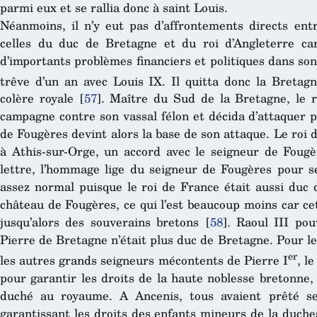
parmi eux et se rallia donc à saint Louis.
Néanmoins, il n’y eut pas d’affrontements directs ent
celles du duc de Bretagne et du roi d’Angleterre car
d’importants problèmes financiers et politiques dans so
trêve d’un an avec Louis IX. Il quitta donc la Bretagn
colère royale
[
57
]
. Maître du Sud de la Bretagne, le 
campagne contre son vassal félon et décida d’attaquer p
de Fougères devint alors la base de son attaque. Le roi 
à Athis-sur-Orge, un accord avec le seigneur de Fougè
lettre, l’hommage lige du seigneur de Fougères pour s
assez normal puisque le roi de France était aussi duc
château de Fougères, ce qui l’est beaucoup moins car cet
jusqu’alors des souverains bretons
[
58
]
. Raoul III pou
Pierre de Bretagne n’était plus duc de Bretagne. Pour 
er
les autres grands seigneurs mécontents de Pierre I
, l
pour garantir les droits de la haute noblesse bretonne
duché au royaume. A Ancenis, tous avaient prêté s
garantissant les droits des enfants mineurs de la duche