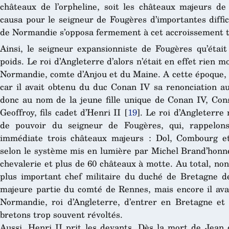
châteaux de l’orpheline, soit les châteaux majeurs d
causa pour le seigneur de Fougères d’importantes diffic
de Normandie s’opposa fermement à cet accroissement t
Ainsi, le seigneur expansionniste de Fougères qu’étai
poids. Le roi d’Angleterre d’alors n’était en effet rien 
Normandie, comte d’Anjou et du Maine. A cette époque, 
car il avait obtenu du duc Conan IV sa renonciation au
donc au nom de la jeune fille unique de Conan IV, Cons
Geoffroy, fils cadet d’Henri II
[
19
]
. Le roi d’Angleterre
de pouvoir du seigneur de Fougères, qui, rappelons
immédiate trois châteaux majeurs : Dol, Combourg et 
selon le système mis en lumière par Michel Brand’honneu
chevalerie et plus de 60 châteaux à motte. Au total, no
plus important chef militaire du duché de Bretagne d
majeure partie du comté de Rennes, mais encore il avai
Normandie, roi d’Angleterre, d’entrer en Bretagne et
bretons trop souvent révoltés.
Aussi, Henri II prit les devants. Dès la mort de Jean d