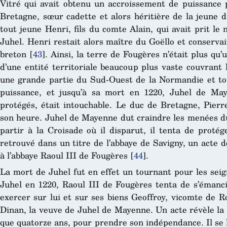
Vitré qui avait obtenu un accroissement de puissance
Bretagne, sœur cadette et alors héritière de la jeune d
tout jeune Henri, fils du comte Alain, qui avait prit le 
Juhel. Henri restait alors maître du Goëllo et conservai
breton
[
43
]
. Ainsi, la terre de Fougères n’était plus qu
d’une entité territoriale beaucoup plus vaste couvrant
une grande partie du Sud-Ouest de la Normandie et to
puissance, et jusqu’à sa mort en 1220, Juhel de Ma
protégés, était intouchable. Le duc de Bretagne, Pierr
son heure. Juhel de Mayenne dut craindre les menées d
partir à la Croisade où il disparut, il tenta de protég
retrouvé dans un titre de l’abbaye de Savigny, un act
à l’abbaye Raoul III de Fougères
[
44
]
.
La mort de Juhel fut en effet un tournant pour les sei
Juhel en 1220, Raoul III de Fougères tenta de s’émancip
exercer sur lui et sur ses biens Geoffroy, vicomte de 
Dinan, la veuve de Juhel de Mayenne. Un acte révèle la t
que quatorze ans, pour prendre son indépendance. Il se 