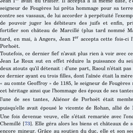
Jean I
avait dû traiter. Il accepta à la même date, c’
seigneur de Fougères lui prêta hommage pour sa terre 
contre ses vassaux, de lui accorder à perpétuité l’exemp
de pouvoir juger les débiteurs des juifs et enfin, pr
fortifier son château de Marcillé (plus tard nommé Ma
er
tard, en mai, à Angers, Jean I
accepta cette fois-ci 
Porhoët.
Toutefois, ce dernier fief n’avait plus rien à voir avec 
Jean Le Roux sut en effet réduire la puissance du sei
deux atouts qu’il détenait : d’une part, Raoul n’était pas
ce dernier ayant eu trois filles, dont l’aînée était la mè
« au comte Geoffroy » de 1185, le seigneur de Fougères 
cet héritage ainsi que l’hommage des époux de ses tantes 
l’une de ses tantes, Aliénor de Porhoët était mem
puisqu’elle avait épousé le vicomte de Rohan, allié de 
Une fois devenue veuve, elle s’était remariée avec l’o
Chemillé
[
73
]
. Elle géra alors les biens et châteaux de s
encore mineur. Grâce au soutien du duc, elle et son se