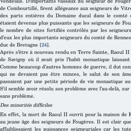
Vendelais. D’importants vassaux du seigneur de Fougè
de Combourtillé, firent allégeance aux seigneurs de Vitr
des parts entières du Domaine ducal dans le comté 
étaient devenus plus puissants que les seigneurs de Fo
le nombre de sites fortifiés contrôlés par les seigneur
d’eux les plus importants seigneurs du comté de Rennes
duc de Bretagne
[
24
]
.
Après s’être à nouveau rendu en Terre Sainte, Raoul II f
de Savigny où il avait pris l’habit monastique laissant
Comme beaucoup d’autres hommes de guerre, il dut consi
qui ne devaient pas être minces, le salut de son âme
passaient par une petite période de vie monastique au s
S’il semble avoir résolu son problème avec l’au-delà, sur
sans problème.
Des minorités difficiles
En effet, la mort de Raoul II ouvrit pour la maison de F
au jeune âge des seigneurs de Fougères. Il est clair qu
affaiblissaient les puissances seigneuriales car les tu