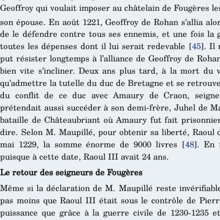
Geoffroy qui voulait imposer au châtelain de Fougères les
son épouse. En août 1221, Geoffroy de Rohan s’allia alor
de le défendre contre tous ses ennemis, et une fois la
toutes les dépenses dont il lui serait redevable
[
45
]
. Il
put résister longtemps à l’alliance de Geoffroy de Roh
bien vite s’incliner. Deux ans plus tard, à la mort du
qu’admettre la tutelle du duc de Bretagne et se retrouv
du conflit de ce duc avec Amaury de Craon, seigne
prétendait aussi succéder à son demi-frère, Juhel de Ma
bataille de Châteaubriant où Amaury fut fait prisonnie
dire. Selon M. Maupillé, pour obtenir sa liberté, Raoul
mai 1229, la somme énorme de 9000 livres
[
48
]
. En 
puisque à cette date, Raoul III avait 24 ans.
Le retour des seigneurs de Fougères
Même si la déclaration de M. Maupillé reste invérifiable
pas moins que Raoul III était sous le contrôle de Pier
puissance que grâce à la guerre civile de 1230-1235 et