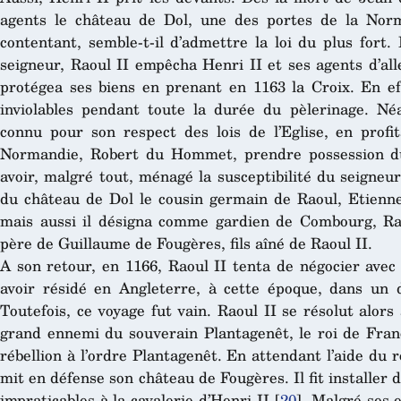
agents le château de Dol, une des portes de la Norm
contentant, semble-t-il d’admettre la loi du plus fort.
seigneur, Raoul II empêcha Henri II et ses agents d’alle
protégea ses biens en prenant en 1163 la Croix. En eff
inviolables pendant toute la durée du pèlerinage. Né
connu pour son respect des lois de l’Eglise, en prof
Normandie, Robert du Hommet, prendre possession d
avoir, malgré tout, ménagé la susceptibilité du seigne
du château de Dol le cousin germain de Raoul, Etienne,
mais aussi il désigna comme gardien de Combourg, Ra
père de Guillaume de Fougères, fils aîné de Raoul II.
A son retour, en 1166, Raoul II tenta de négocier avec 
avoir résidé en Angleterre, à cette époque, dans un 
Toutefois, ce voyage fut vain. Raoul II se résolut alor
grand ennemi du souverain Plantagenêt, le roi de Franc
rébellion à l’ordre Plantagenêt. En attendant l’aide du ro
mit en défense son château de Fougères. Il fit installer 
impraticables à la cavalerie d’Henri II
[
20
]
. Malgré ses 