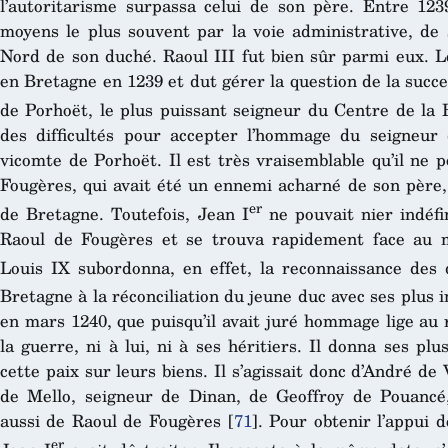
l’autoritarisme surpassa celui de son père. Entre 123
moyens le plus souvent par la voie administrative, de
Nord de son duché. Raoul III fut bien sûr parmi eux. L
en Bretagne en 1239 et dut gérer la question de la succ
de Porhoët, le plus puissant seigneur du Centre de la 
des difficultés pour accepter l’hommage du seigneu
vicomte de Porhoët. Il est très vraisemblable qu’il ne 
Fougères, qui avait été un ennemi acharné de son père,
er
de Bretagne. Toutefois, Jean I
ne pouvait nier indéfi
Raoul de Fougères et se trouva rapidement face au 
Louis IX subordonna, en effet, la reconnaissance des 
Bretagne à la réconciliation du jeune duc avec ses plus 
en mars 1240, que puisqu’il avait juré hommage lige au ro
la guerre, ni à lui, ni à ses héritiers. Il donna ses p
cette paix sur leurs biens. Il s’agissait donc d’André de
de Mello, seigneur de Dinan, de Geoffroy de Pouancé
aussi de Raoul de Fougères
[
71
]
. Pour obtenir l’appui 
er