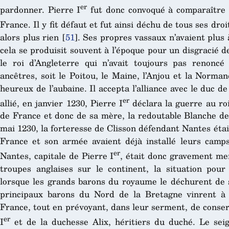
er
pardonner. Pierre I
fut donc convoqué à comparaître d
France. Il y fit défaut et fut ainsi déchu de tous ses droi
alors plus rien
[
51
]
. Ses propres vassaux n’avaient plus
cela se produisit souvent à l’époque pour un disgracié d
le roi d’Angleterre qui n’avait toujours pas renoncé
ancêtres, soit le Poitou, le Maine, l’Anjou et la Norman
heureux de l’aubaine. Il accepta l’alliance avec le duc d
er
allié, en janvier 1230, Pierre I
déclara la guerre au ro
de France et donc de sa mère, la redoutable Blanche de 
mai 1230, la forteresse de Clisson défendant Nantes était
France et son armée avaient déjà installé leurs camp
er
Nantes, capitale de Pierre I
, était donc gravement m
troupes anglaises sur le continent, la situation pou
lorsque les grands barons du royaume le déchurent de
principaux barons du Nord de la Bretagne vinrent à
France, tout en prévoyant, dans leur serment, de conser
er
I
et de la duchesse Alix, héritiers du duché. Le seig