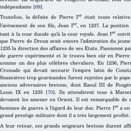
indépendante
[
69
]
.
er
Toutefois, la défaite de Pierre I
était toute relative
er
l’avènement de son fils, Jean I
, en 1237. La position
er
tant à la cour ducale qu’à la cour royale. Jean I
suivit
que Pierre de Dreux avait encore l’admiration du jeune 
1235 la direction des affaires de ses Etats. Passionné pa
de guerre expérimenté et le trouva bien sûr en Pierre 
comme un des plus célèbres chevaliers. En 1236, Pier
Croisade qui devait secourir l’empire latin de Cons
financières trop gourmandes furent rejetées par le pape,
anciens adversaires bretons, dont Raoul III de Fougèr
Louis IX en 1235
[
70
]
. Ils attendirent tous à Marsei
devaient les amener en Orient. Il est remarquable de 
er
hommes de guerre à l’égard de leur duc. Pierre I
a en 
grand prestige militaire dont il a très largement profité.
A leur retour, ces grands seigneurs bretons durent af