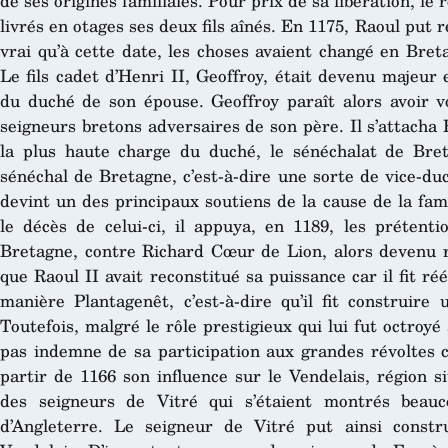
de ses origines familiales. Pour prix de sa libération, le 
livrés en otages ses deux fils aînés. En 1175, Raoul put r
vrai qu’à cette date, les choses avaient changé en Bre
Le fils cadet d’Henri II, Geoffroy, était devenu majeur 
du duché de son épouse. Geoffroy paraît alors avoir v
seigneurs bretons adversaires de son père. Il s’attacha 
la plus haute charge du duché, le sénéchalat de Bre
sénéchal de Bretagne, c’est-à-dire une sorte de vice-du
devint un des principaux soutiens de la cause de la fam
le décès de celui-ci, il appuya, en 1189, les prétenti
Bretagne, contre Richard Cœur de Lion, alors devenu ro
que Raoul II avait reconstitué sa puissance car il fit ré
manière Plantagenêt, c’est-à-dire qu’il fit construire
Toutefois, malgré le rôle prestigieux qui lui fut octroyé 
pas indemne de sa participation aux grandes révoltes co
partir de 1166 son influence sur le Vendelais, région s
des seigneurs de Vitré qui s’étaient montrés beauc
d’Angleterre. Le seigneur de Vitré put ainsi constr