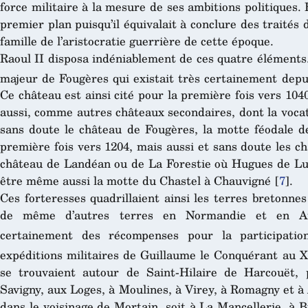
force militaire à la mesure de ses ambitions politiques. 
premier plan puisqu’il équivalait à conclure des traités 
famille de l’aristocratie guerrière de cette époque.
Raoul II disposa indéniablement de ces quatre éléments. 
majeur de Fougères qui existait très certainement depu
Ce château est ainsi cité pour la première fois vers 104
aussi, comme autres châteaux secondaires, dont la voca
sans doute le château de Fougères, la motte féodale de
première fois vers 1204, mais aussi et sans doute les c
château de Landéan ou de La Forestie où Hugues de Lus
être même aussi la motte du Chastel à Chauvigné
[
7
]
.
Ces forteresses quadrillaient ainsi les terres bretonne
de même d’autres terres en Normandie et en Ang
certainement des récompenses pour la participati
expéditions militaires de Guillaume le Conquérant au X
se trouvaient autour de Saint-Hilaire de Harcouët,
Savigny, aux Loges, à Moulines, à Virey, à Romagny et à 
dans le voisinage de Mortain, soit à La Mancellerie, à 