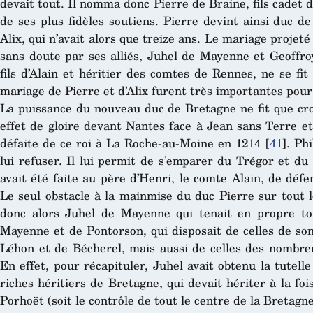
devait tout. Il nomma donc Pierre de Braine, fils cadet 
de ses plus fidèles soutiens. Pierre devint ainsi duc 
Alix, qui n’avait alors que treize ans. Le mariage projeté
sans doute par ses alliés, Juhel de Mayenne et Geoffro
fils d’Alain et héritier des comtes de Rennes, ne se fi
mariage de Pierre et d’Alix furent très importantes pour
La puissance du nouveau duc de Bretagne ne fit que cro
effet de gloire devant Nantes face à Jean sans Terre et
défaite de ce roi à La Roche-au-Moine en 1214
[
41
]
. Ph
lui refuser. Il lui permit de s’emparer du Trégor et d
avait été faite au père d’Henri, le comte Alain, de défe
Le seul obstacle à la mainmise du duc Pierre sur tout 
donc alors Juhel de Mayenne qui tenait en propre tou
Mayenne et de Pontorson, qui disposait de celles de so
Léhon et de Bécherel, mais aussi de celles des nombreu
En effet, pour récapituler, Juhel avait obtenu la tutel
riches héritiers de Bretagne, qui devait hériter à la fo
Porhoët (soit le contrôle de tout le centre de la Bretagne