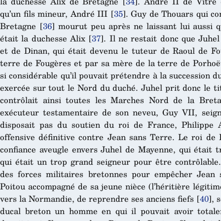
la duchesse Alix de Bretagne
[
34
]
. André II de Vitré
qu’un fils mineur, André III
[
35
]
. Guy de Thouars qui co
Bretagne
[
36
]
mourut peu après ne laissant lui aussi qu
était la duchesse Alix
[
37
]
. Il ne restait donc que Juh
et de Dinan, qui était devenu le tuteur de Raoul de Fo
terre de Fougères et par sa mère de la terre de Porhoët
si considérable qu’il pouvait prétendre à la succession du
exercée sur tout le Nord du duché. Juhel prit donc le t
contrôlait ainsi toutes les Marches Nord de la Bret
exécuteur testamentaire de son neveu, Guy VII, seig
disposait pas du soutien du roi de France, Philippe 
offensive définitive contre Jean sans Terre. Le roi de
confiance aveugle envers Juhel de Mayenne, qui était t
qui était un trop grand seigneur pour être contrôlable.
des forces militaires bretonnes pour empêcher Jean 
Poitou accompagné de sa jeune nièce (l’héritière légiti
vers la Normandie, de reprendre ses anciens fiefs
[
40
]
, 
ducal breton un homme en qui il pouvait avoir total