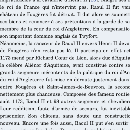
le roi de France qui n’intervint pas, Raoul II fut vai
château de Fougères fut détruit. Il dut alors se soumett
ses biens et renoncer à ses prétentions à la garde de sa
membre de la cour du roi d’Angleterre. En compensation
son important domaine anglais de Twyfort.
Néanmoins, la rancœur de Raoul II envers Henri II devai
de Fougères n’en resta pas là. Il participa en effet 
1173 mené par Richard Cœur de Lion, alors duc d’Aquitain
la célèbre Aliénor d’Aquitaine, avait constitué contre 
grands seigneurs mécontents de la politique du roi d’An
du roi d’Angleterre fut mise en déroute justement dans 
entre Fougères et Saint-James-de-Beuvron, la secon
nettement plus chanceuse. Composée des fameux routier
août 1173, Raoul II et 98 autres seigneurs et chevalier
Leur reddition, faute d’armée de secours, fut inévitabl
prisonnier. Son château, sans doute une constructi
nouveau. Encore une fois aussi, Raoul II put s’en sortir