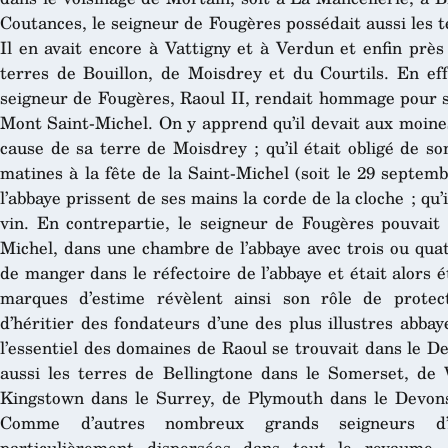
Coutances, le seigneur de Fougères possédait aussi les te
Il en avait encore à Vattigny et à Verdun et enfin près
terres de Bouillon, de Moisdrey et du Courtils. En ef
seigneur de Fougères, Raoul II, rendait hommage pour s
Mont Saint-Michel. On y apprend qu’il devait aux moines
cause de sa terre de Moisdrey ; qu’il était obligé de so
matines à la fête de la Saint-Michel (soit le 29 septemb
l’abbaye prissent de ses mains la corde de la cloche ; qu’i
vin. En contrepartie, le seigneur de Fougères pouvait 
Michel, dans une chambre de l’abbaye avec trois ou quatre
de manger dans le réfectoire de l’abbaye et était alors ét
marques d’estime révèlent ainsi son rôle de protec
d’héritier des fondateurs d’une des plus illustres abba
l’essentiel des domaines de Raoul se trouvait dans le D
aussi les terres de Bellingtone dans le Somerset, de
Kingstown dans le Surrey, de Plymouth dans le Devons
Comme d’autres nombreux grands seigneurs d’A
particulièrement dispersées dans tout le royaume.