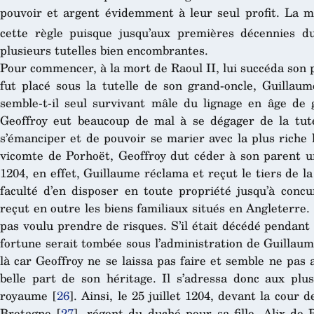
pouvoir et argent évidemment à leur seul profit. La 
cette règle puisque jusqu’aux premières décennies d
plusieurs tutelles bien encombrantes.
Pour commencer, à la mort de Raoul II, lui succéda son pe
fut placé sous la tutelle de son grand-oncle, Guillaume
semble-t-il seul survivant mâle du lignage en âge de 
Geoffroy eut beaucoup de mal à se dégager de la tute
s’émanciper et de pouvoir se marier avec la plus riche h
vicomte de Porhoët, Geoffroy dut céder à son parent un
1204, en effet, Guillaume réclama et reçut le tiers de l
faculté d’en disposer en toute propriété jusqu’à concu
reçut en outre les biens familiaux situés en Angleterre.
pas voulu prendre de risques. S’il était décédé pendant
fortune serait tombée sous l’administration de Guillaume.
là car Geoffroy ne se laissa pas faire et semble ne pas 
belle part de son héritage. Il s’adressa donc aux pl
royaume
[
26
]
. Ainsi, le 25 juillet 1204, devant la cou
Bretagne
[
27
]
, régent du duché pour sa fille, Alix de 