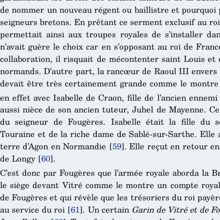
de nommer un nouveau régent ou baillistre et pourquoi p
seigneurs bretons. En prêtant ce serment exclusif au ro
permettait ainsi aux troupes royales de s’installer dan
n’avait guère le choix car en s’opposant au roi de Fran
collaboration, il risquait de mécontenter saint Louis e
normands. D’autre part, la rancœur de Raoul III envers 
devait être très certainement grande comme le montre l
en effet avec Isabelle de Craon, fille de l’ancien ennemi
aussi nièce de son ancien tuteur, Juhel de Mayenne. Ce
du seigneur de Fougères. Isabelle était la fille du 
Touraine et de la riche dame de Sablé-sur-Sarthe. Elle 
terre d’Agon en Normandie
[
59
]
. Elle reçut en retour e
de Longy
[
60
]
.
C’est donc par Fougères que l’armée royale aborda la Br
le siège devant Vitré comme le montre un compte royal d
de Fougères et qui révèle que les trésoriers du roi pay
au service du roi
[
61
]
. Un certain
Garin de Vitré et de F