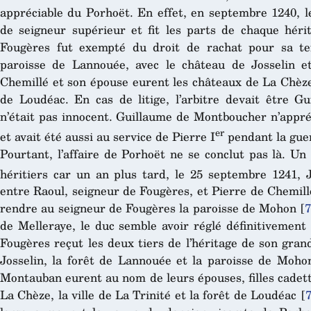
appréciable du Porhoët. En effet, en septembre 1240, l
de seigneur supérieur et fit les parts de chaque hérit
Fougères fut exempté du droit de rachat pour sa ter
paroisse de Lannouée, avec le château de Josselin e
Chemillé et son épouse eurent les châteaux de La Chèze 
de Loudéac. En cas de litige, l’arbitre devait être 
n’était pas innocent. Guillaume de Montboucher n’appré
er
et avait été aussi au service de Pierre I
pendant la guer
Pourtant, l’affaire de Porhoët ne se conclut pas là. Un
héritiers car un an plus tard, le 25 septembre 1241, 
entre Raoul, seigneur de Fougères, et Pierre de Chemillé
rendre au seigneur de Fougères la paroisse de Mohon
[
de Melleraye, le duc semble avoir réglé définitivement
Fougères reçut les deux tiers de l’héritage de son grand-
Josselin, la forêt de Lannouée et la paroisse de Mohon
Montauban eurent au nom de leurs épouses, filles cadette
La Chèze, la ville de La Trinité et la forêt de Loudéac
[