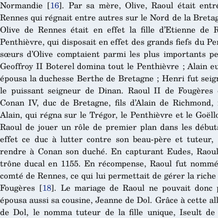
Normandie
[
16
]
. Par sa mère, Olive, Raoul était ent
Rennes qui régnait entre autres sur le Nord de la Bretagn
Olive de Rennes était en effet la fille d’Etienne d
Penthièvre, qui disposait en effet des grands fiefs du Pe
sœurs d’Olive comptaient parmi les plus importants p
Geoffroy II Boterel domina tout le Penthièvre ; Alain e
épousa la duchesse Berthe de Bretagne ; Henri fut seig
le puissant seigneur de Dinan. Raoul II de Fougères 
Conan IV, duc de Bretagne, fils d’Alain de Richmond,
Alain, qui régna sur le Trégor, le Penthièvre et le Goëll
Raoul de jouer un rôle de premier plan dans les début
effet ce duc à lutter contre son beau-père et tuteur,
rendre à Conan son duché. En capturant Eudes, Raoul
trône ducal en 1155. En récompense, Raoul fut nommé 
comté de Rennes, ce qui lui permettait de gérer la riche 
Fougères
[
18
]
. Le mariage de Raoul ne pouvait donc p
épousa aussi sa cousine, Jeanne de Dol. Grâce à cette a
de Dol, le nomma tuteur de la fille unique, Iseult de