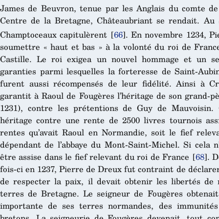
James de Beuvron, tenue par les Anglais du comte de
Centre de la Bretagne, Châteaubriant se rendait. Au
Champtoceaux capitulèrent
[
66
]
. En novembre 1234, Pi
soumettre « haut et bas » à la volonté du roi de Franc
Castille. Le roi exigea un nouvel hommage et un se
garanties parmi lesquelles la forteresse de Saint-Aub
furent aussi récompensés de leur fidélité. Ainsi à Cré
garantit à Raoul de Fougères l’héritage de son grand-p
1231), contre les prétentions de Guy de Mauvoisin.
héritage contre une rente de 2500 livres tournois assi
rentes qu’avait Raoul en Normandie, soit le fief rele
dépendant de l’abbaye du Mont-Saint-Michel. Si cela n’é
être assise dans le fief relevant du roi de France
[
68
]
. D
fois-ci en 1237, Pierre de Dreux fut contraint de déclare
de respecter la paix, il devait obtenir les libertés de
terres de Bretagne. Le seigneur de Fougères obtenait
importante de ses terres normandes, des immunités
bretons. La seigneurie de Fougères devenait, tout co