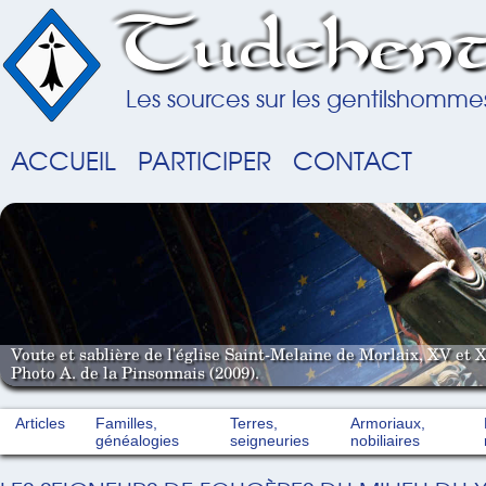
Tudchent
Les sources sur les gentilshomme
ACCUEIL
PARTICIPER
CONTACT
Voute et sablière de l'église Saint-Melaine de Morlaix, XV et X
Photo A. de la Pinsonnais (2009).
Articles
Familles,
Terres,
Armoriaux,
généalogies
seigneuries
nobiliaires