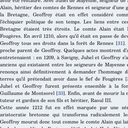
avoir été restauré. Avec Juhel de Mayenne, seigneur de
Alain, héritier des comtes de Rennes et seigneur d’une 
la Bretagne, Geoffroy était en effet considéré co
l’échiquier politique de son temps. Les liens entre 
Bretagne étaient très étroits. Le comte Alain était
Fougères. En avril 1210, alors qu’il était en passe de de
Geoffroy tous ses droits dans la forêt de Rennes
[
31
]
.
proche parent de Geoffroy. Quelques actes montrent d’ail
entretenaient : en 1209, à Savigny, Juhel et Geoffroy s’
anciens qui existaient entre les seigneurs de Mayenne 
renonça ainsi définitivement à demander l’hommage d
terres qu’il prétendait avoir dans le fief de Fougères
[
Juhel et Geoffroy furent présents ensemble à la fo
Guillaume de Montsorel
[
33
]
. Enfin, avant de mourir l
tuteur et gardien de son fils et héritier, Raoul III.
Cette année 1212 fut en effet marquée par une sér
aristocratie bretonne qui transforma radicalement l
Geoffroy mourut donc tout comme le comte Alain qui lais