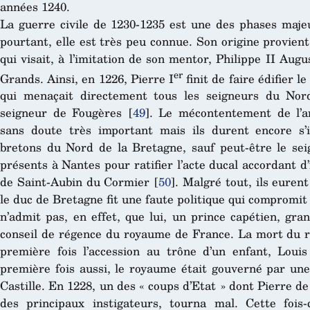
années 1240.
La guerre civile de 1230-1235 est une des phases majeu
pourtant, elle est très peu connue. Son origine provien
qui visait, à l’imitation de son mentor, Philippe II Augu
er
Grands. Ainsi, en 1226, Pierre I
finit de faire édifier 
qui menaçait directement tous les seigneurs du Nor
seigneur de Fougères
[
49
]
. Le mécontentement de l’ar
sans doute très important mais ils durent encore s’i
bretons du Nord de la Bretagne, sauf peut-être le sei
présents à Nantes pour ratifier l’acte ducal accordant d
de Saint-Aubin du Cormier
[
50
]
. Malgré tout, ils euren
le duc de Bretagne fit une faute politique qui compromit
n’admit pas, en effet, que lui, un prince capétien, gr
conseil de régence du royaume de France. La mort du ro
première fois l’accession au trône d’un enfant, Louis
première fois aussi, le royaume était gouverné par un
Castille. En 1228, un des « coups d’Etat » dont Pierre 
des principaux instigateurs, tourna mal. Cette fois-