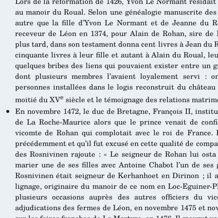
Lors de la réformation de 1426, Yvon Le Normant résidait 
au manoir du Roual. Selon une généalogie manuscrite des
autre que la fille d’Yvon Le Normant et de Jeanne du Ro
receveur de Léon en 1374, pour Alain de Rohan, sire de 
plus tard, dans son testament donna cent livres à Jean du R
cinquante livres à leur fille et autant à Alain du Roual, leur 
quelques bribes des liens qui pouvaient exister entre un 
dont plusieurs membres l’avaient loyalement servi : 
personnes installées dans le logis reconstruit du châtea
e
moitié du XV
siècle et le témoignage des relations matrimo
En novembre 1472, le duc de Bretagne, François II, insti
de La Roche-Maurice alors que le prince venait de confi
vicomte de Rohan qui complotait avec le roi de France. Il
précédemment et qu’il fut excusé en cette qualité de compa
des Rosnivinen rajoute : « Le seigneur de Rohan lui osta 
marier une de ses filles avec Antoine Chabot l’un de ses
Rosnivinen était seigneur de Kerhanhoet en Dirinon ; il 
lignage, originaire du manoir de ce nom en Loc-Eguiner-P
plusieurs occasions auprès des autres officiers du 
adjudications des fermes de Léon, en novembre 1475 et no
sur les foires franches de La Martyre, en 1476. Il mourut ver