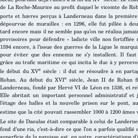
de La Roche-Maurice au profit duquel le vicomte de Roh
ports et havres perçus à Landerneau dans la premièr
dépourvue de murailles : en 1296, elle fut pillée à deu
tard encore mais il ne semble pas qu’on ne réalisa jama
provisoires pour défendre « ladicte ville non fortiffiée
1594 encore, à l’issue des guerres de la Ligue le marqu
pour éviter que des ennemis ne s’y installent. Il faut
grâce au trafic maritime ce qui incita le duc à y percevo
e
le début du XV
siècle : il dut se résoudre à en parta
e
Rohan. Au début du XVI
siècle, Jean II de Rohan fit
Landerneau, fondé par Hervé VI de Léon en 1336, et rebâ
Elle abritait un important personnel administratif et ju
l’étage des halles et la nouvelle prison sur le pont, 
estime que la cité pouvait rassembler 1000 à 1200 âmes v
Le site de Daoulas était comparable à celui de Landerne
fond d’une ria, c’est-à-dire ce que l’on a parfois qualifié 
superficie de la paroisse est, en outre, caractéristique d