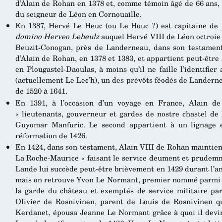
d’Alain de Rohan en 1378 et, comme témoin âgé de 66 ans, 
du seigneur de Léon en Cornouaille.
En 1387, Hervé Le Heuc (ou Le Houc ?) est capitaine de L
domino Herveo Leheulz
auquel Hervé VIII de Léon octroie 
Beuzit-Conogan, près de Landerneau, dans son testament
d’Alain de Rohan, en 1378 et 1383, et appartient peut-être
en Plougastel-Daoulas, à moins qu’il ne faille l’identifie
(actuellement Le Lec’h), un des prévôts féodés de Landern
de 1520 à 1641.
En 1391, à l’occasion d’un voyage en France, Alain 
« lieutenants, gouverneur et gardes de nostre chastel d
Guyomar Manfuric. Le second appartient à un lignage é
réformation de 1426.
En 1424, dans son testament, Alain VIII de Rohan mainti
La Roche-Maurice « faisant le service deument et prudemme
Lande lui succède peut-être brièvement en 1429 durant l’a
mais on retrouve Yvon Le Normant, premier nommé parmi 
la garde du château et exemptés de service militaire p
Olivier de Rosnivinen, parent de Louis de Rosnivinen q
Kerdanet, épousa Jeanne Le Normant grâce à quoi il devi