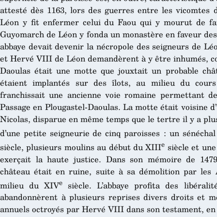
attesté dès 1163, lors des guerres entre les vicomtes 
Léon y fit enfermer celui du Faou qui y mourut de fa
Guyomarch de Léon y fonda un monastère en faveur des 
abbaye devait devenir la nécropole des seigneurs de Lé
et Hervé VIII de Léon demandèrent à y être inhumés, c
Daoulas était une motte que jouxtait un probable châ
étaient implantés sur des îlots, au milieu du cour
franchissait une ancienne voie romaine permettant de
Passage en Plougastel-Daoulas. La motte était voisine d’
Nicolas, disparue en même temps que le tertre il y a plus
d’une petite seigneurie de cinq paroisses : un sénéchal
e
siècle, plusieurs moulins au début du XIII
siècle et une
exerçait la haute justice. Dans son mémoire de 147
château était en ruine, suite à sa démolition par les 
e
milieu du XIV
siècle. L’abbaye profita des libérali
abandonnèrent à plusieurs reprises divers droits et m
annuels octroyés par Hervé VIII dans son testament, en 