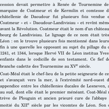
cession devait permettre à Renée de Tournemine de 
marquise de Coatmeur et de Kermilin et comtesse d
châtellenie de Daoudour fut plusieurs fois vendue
Coatmeur » et « Daoudour-Landivisiau » et revînt mêm
avant la Révolution. Coatmeur était le nom d’un château
bourg de Landivisiau. Le lignage de ce nom était trè
Léon : on le trouve plusieurs fois mentionné dans leurs
fin à une querelle les opposant au sujet du pillage du
1241, et 1344, lorsque Hervé VII de Léon institua Yv
enfants dans le codicille de son testament. Ce fief 
e
branche cadette des Tournemine au XV
siècle.
Coat-Méal était le chef-lieu de la petite seigneurie de 
et s’avançait vers la mer, à l’extrémité nord-ouest 
appendice entre les châtellenies ducales de Lesneven, 
au sud, dont elle était le premier ménéant. Coat-Méal 
trève de Plouguin et ancien prieuré cure de l’abbaye
e
moitié du XII
siècle par les vicomtes de Léon. Son or