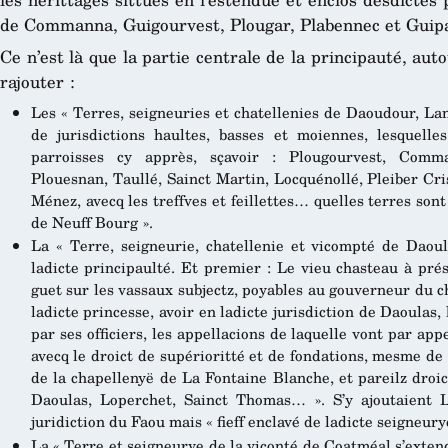
de Commanna, Guigourvest, Plougar, Plabennec et Guip
Ce n’est là que la partie centrale de la principauté, aut
rajouter :
Les « Terres, seigneuries et chatellenies de Daoudour, Lan
de jurisdictions haultes, basses et moiennes, lesquelle
parroisses cy apprès, sçavoir : Plougourvest, Comma
Plouesnan, Taullé, Sainct Martin, Locquénollé, Pleiber Cr
Ménez, avecq les treffves et feillettes… quelles terres so
de Neuff Bourg ».
La « Terre, seigneurie, chatellenie et vicompté de Daou
ladicte principaulté. Et premier : Le vieu chasteau à pré
guet sur les vassaux subjectz, poyables au gouverneur du 
ladicte princesse, avoir en ladicte jurisdiction de Daoulas,
par ses officiers, les appellacions de laquelle vont par ap
avecq le droict de supérioritté et de fondations, mesme de 
de la chapellenyë de La Fontaine Blanche, et pareilz droic
Daoulas, Loperchet, Sainct Thomas… ». S’y ajoutaient L
juridiction du Faou mais « fieff enclavé de ladicte seigneur
La « Terre et seigneurye de la viconté de Coatméal s’extenda