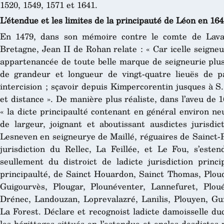
1520, 1549, 1571 et 1641.
L’étendue et les limites de la principauté de Léon en 16
En 1479, dans son mémoire contre le comte de Lava
Bretagne, Jean II de Rohan relate : « Car icelle seigneu
appartenancée de toute belle marque de seigneurie plus
de grandeur et longueur de vingt-quatre lieuës de p
intercision ; sçavoir depuis Kimpercorentin jusques à S
et distance ». De manière plus réaliste, dans l’aveu de
« la dicte principaulté contenant en général environ ne
de largeur, joignant et aboutissant ausdictes jurisdic
Lesneven en seigneurye de Maillé, réguaires de Sainct-Pa
jurisdiction du Rellec, La Feillée, et Le Fou, s’este
seullement du distroict de ladicte jurisdiction princi
principaulté, de Sainct Houardon, Sainct Thomas, Plou
Guigourvès, Plougar, Plounéventer, Lannefuret, Plou
Drénec, Landouzan, Loprevalazré, Lanilis, Plouyen, Gu
La Forest. Déclare et recognoist ladicte damoisselle duc
les hérittages sittués en l’estendue et enclos desdictes 