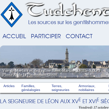
Tudchent
Les sources sur les gentilshomme
ACCUEIL
PARTICIPER
CONTACT
Vue de Morlaix et de l'église Saint-Martin (XVIIIe-XIXe.)
Photo A. de la Pinsonnais (2009).
Articles
Familles,
Terres,
Armoriaux,
généalogies
seigneuries
nobiliaires
E
E
LA SEIGNEURIE DE LÉON AUX XV
ET XVI
SIÈ
Vendredi 17 octobre