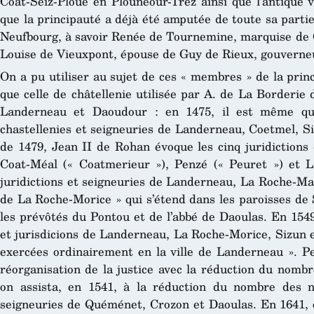
Coat-Seiz-Ploué en Plounéour-Trez ainsi que l’antique 
que la principauté a déjà été amputée de toute sa partie
Neufbourg, à savoir Renée de Tournemine, marquise de C
Louise de Vieuxpont, épouse de Guy de Rieux, gouverne
On a pu utiliser au sujet de ces « membres » de la princ
que celle de châtellenie utilisée par A. de La Borderie
Landerneau et Daoudour : en 1475, il est même qu
chastellenies et seigneuries de Landerneau, Coetmel, S
de 1479, Jean II de Rohan évoque les cinq juridiction
Coat-Méal (« Coatmerieur »), Penzé (« Peuret ») et L
juridictions et seigneuries de Landerneau, La Roche-Mau
de La Roche-Morice » qui s’étend dans les paroisses de 
les prévôtés du Pontou et de l’abbé de Daoulas. En 1549
et jurisdicions de Landerneau, La Roche-Morice, Sizun e
exercées ordinairement en la ville de Landerneau ». Peu
réorganisation de la justice avec la réduction du nomb
on assista, en 1541, à la réduction du nombre des no
seigneuries de Quéménet, Crozon et Daoulas. En 1641, on