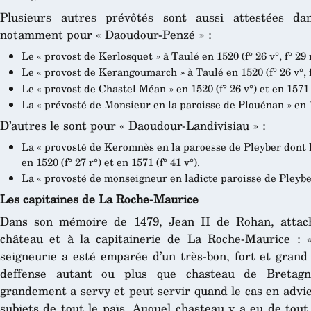
Plusieurs autres prévôtés sont aussi attestées da
notamment pour « Daoudour-Penzé » :
Le « provost de Kerlosquet » à Taulé en 1520 (f° 26 v°, f° 29 r°
Le « provost de Kerangoumarch » à Taulé en 1520 (f° 26 v°, f° 
Le « provost de Chastel Méan » en 1520 (f° 26 v°) et en 1571 (
La « prévosté de Monsieur en la paroisse de Plouénan » en 15
D’autres le sont pour « Daoudour-Landivisiau » :
La « provosté de Keromnès en la paroesse de Pleyber dont 
en 1520 (f° 27 r°) et en 1571 (f° 41 v°).
La « provosté de monseigneur en ladicte paroisse de Pleyber 
Les capitaines de La Roche-Maurice
Dans son mémoire de 1479, Jean II de Rohan, attach
château et à la capitainerie de La Roche-Maurice : «
seigneurie a esté emparée d’un très-bon, fort et grand
deffense autant ou plus que chasteau de Bretag
grandement a servy et peut servir quand le cas en advie
subjets de tout le païs. Auquel chasteau y a eu de tout