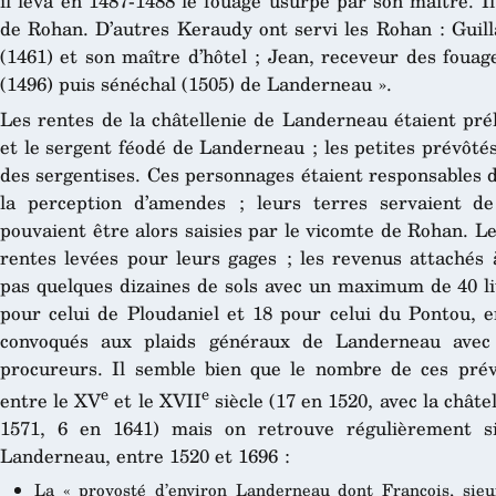
il leva en 1487-1488 le fouage usurpé par son maître. Il
de Rohan. D’autres Keraudy ont servi les Rohan : Guil
(1461) et son maître d’hôtel ; Jean, receveur des fouag
(1496) puis sénéchal (1505) de Landerneau ».
Les rentes de la châtellenie de Landerneau étaient pré
et le sergent féodé de Landerneau ; les petites prévôté
des sergentises. Ces personnages étaient responsables d
la perception d’amendes ; leurs terres servaient 
pouvaient être alors saisies par le vicomte de Rohan. L
rentes levées pour leurs gages ; les revenus attachés 
pas quelques dizaines de sols avec un maximum de 40 li
pour celui de Ploudaniel et 18 pour celui du Pontou, e
convoqués aux plaids généraux de Landerneau avec l
procureurs. Il semble bien que le nombre de ces prévô
e
e
entre le XV
et le XVII
siècle (17 en 1520, avec la châte
1571, 6 en 1641) mais on retrouve régulièrement si
Landerneau, entre 1520 et 1696 :
La « provosté d’environ Landerneau dont François, sie