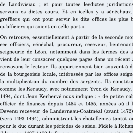
de Landivisiau ; et pour toutes lesdictes juridictio
servans es dictes cours. Et en icelles y a sénéchaux, 
greffiers qui ont pour servir ès dits offices les plus
qu’officiers qui soient en celle part ».
On retrouve, essentiellement à partir de la seconde mo
ces officiers, sénéchal, procureur, receveur, lieutena
seigneurie de Léon, notamment dans les fermes des 
vient de leur consacrer quelques pages dans un récent 
renvoyons le lecteur. Ils appartiennent bien souvent à d
de la bourgeoisie locale, intéressés par les offices se
la multiplication du nombre des sergents. Ils constitu
comme les Keraudy, avec notamment Yvon de Keraudy, 
1494, dont Jean Kerhervé nous indique : « de petite no
officier de finances depuis 1454 et 1455, années où il 
Devenu receveur de Landerneau-Coatméal (avant 1472), i
(vers 1493-1494), administrant les châtellenies tantôt
pour le duc durant les périodes de saisie. Fidèle à Roh