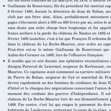
Guillaume de Rosnivinen, fils du précédent fut institué cap
6 février 1480, durant la détention de Jean de Rohan, acc
clefs par son frère aîné, Alain, probablement mécontent d
gages s’élevaient alors à 300 ou 400 livres par an, selon le
sans doute pas cette charge bien longtemps et fut appelé
francs archers à la garde du château de Nantes en 1482 et
février 1485 toutefois, c’est à lui que François II ordonna
dans le château de La Roche-Maurice, avec ordre au capita
Peut-être est-ce le même Guillaume de Rosnivinen qui 
Aubin-du-Cormier en 1488, lors de l’offensive française.
Il semble que ce soit durant une éphémère réconciliation 
désigna Perceval de Lezormel, seigneur de Kerloscant, c
Maurice. Ce capitaine avait commencé sa carrière militai
de Pierre de Rohan, seigneur de Gyé et maréchal de Fran
devint rapidement un des hommes de confiance de Jean I
d’hôtel et le chargea des négociations concernant l’union d
moment des combats des guerres d’Indépendance. Il est 
château de La Roche-Maurice lors de son démantèlement pa
1489. Par contre, c’est lui qui exigea le paiement du droi
habitants de Landerneau, prétextant la ruine de la place,