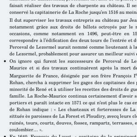
faisait réaliser des travaux de charpente au château. Il 
conservé la capitainerie de La Roche jusqu’en 1516 au moins,
Il dut superviser les travaux entrepris au château par Je
notamment grâce aux droits de billots octroyés par le 
occasions, comme notamment en 1496, peut-être en 15
correspondre à l’édification des deux tours de l’entrée et 
Perceval de Lezormel aurait nommé comme lieutenant à la 
de Lezormel, probablement pour assurer un meilleur suivi 
On ignore qui furent les successeurs de Perceval de Le
Maurice et si des travaux continuèrent après la mort d
Marguerite de France, désignée par son frère François I
Rohan, chercha à supprimer les gages des capitaines des 
minorité de René et à utiliser les recettes des droits de gu
famille. La Roche-Maurice continua certainement d’avoir se
portiers et paraît intacte en 1571 ce qui n’est plus le cas
de Rohan indique : « Les chasteaux et forteresses de L
sittués ès paroisses de La Forest et Ploudiry, avecq leurs 
ruinés, tours, courtz, douves, fossez, rampartz, terrasses, 
coulombier… ».
En 1640, François du Louet, « capitaine de la principa