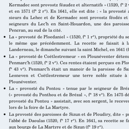
Kermadec sont provostz féaudez et alternatifs » (1520, f° 2 v
et en 1571 (f° 2 r°). En 1641, elle est dite : « la provost
sieurs du Lehec et de Kermadec sont provostz féodés et alt
seigneurs du Lec’h en Saint-Houardon, une des parois
Pencran, au sud de la cité.
La « provosté de Ploedaniel » (1520, f° 1 r°), propriété du 
le même que précédemment. La recette se faisait à l
Landerneau, le dimanche suivant la saint Michel, en 1641 (f°
La « provosté de Coëtlestremeur » en Plounéventer détenu
Penmarc’h (1520, f° 2 v°). Ces rentes étaient perçues en Pl
f° 43 v°). Penmarc’h était un manoir de la paroisse de Sa
Lesneven et Coëtlestremeur une terre noble située à
Plounéventer.
La « provosté du Pontou » tenue par le seigneur de Bréza
(« provosté du Ponthou et de Brézal », f° 18 v°). En 1475 d
provosté du Pontou » assistait, avec son sergent, le receve
lors de la foire de La Martyre.
La provosté des paroisses de Sizun et de Ploudiry, dite « 
l’abbé de Daoulas (1520, f° 17 r°). En 1641, sa recette se 
aux bourgs de La Martyre et de Sizun (f° 19 r°).