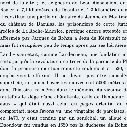
nord de la cité ; les seigneurs de Léon disposaient en
Rosier, à 7,4 kilomètres de Daoulas et 1,3 kilomètre au
Il constitua une partie du douaire de Jeanne de Montmo
du château de Daoulas, les prisonniers de cette juri
geôles de La Roche-Maurice, pratique encore attestée en
affermée par Jacques de Rohan à Jean de Kérérault mo
mais fut récupérée peu de temps après par ses héritiers
Landivisiau était, comme Landerneau, une fondation 
resta jusqu’à la révolution une trève de la paroisse de P
dont la première mention remonte seulement à 1520, ép
emplacement affermé. Il ne devait pas être considé
superficie, un journal avec les douves soit 5000 mètres ca
dans l’histoire, ni même dans le mémoire du vicomte de
toutefois le siège d’une châtellenie, celle de Daoudour, 
eaux » qui était aussi celui du
pagus
oriental du c
comportait, nous l’avons vu, une vingtaine de paroisses. 
en 1479, y était rendue par un sénéchal, un alloué e
Daoudour fut vendue en 1550 par la duchesse de Roha