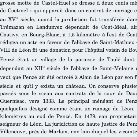
grosse motte de Castel-Huel se dresse à deux cents mètr
de Coetmel » qui apparaît dans un contrat de mariage e
e
au XV
siècle, quand la juridiction fut transférée da
Trémazan en Landunvez dépendait de Coat-Méal, ain
Coativy, en Bourg-Blanc, à 1,5 kilomètre à l’est de Co
rédigea un acte en faveur de l’abbaye de Saint-Mathieu 
VIII de Léon fit une donation pour l’hôpital voisin de B
Penzé était un village de la paroisse de Taulé don
e
dépendait au XII
siècle de l’abbaye de Saint-Melaine 
veut que Penzé ait été octroié à Alain de Léon par son 
siècle et qu’il y exista un château. On conserve plusi
passés sous le sceau aux contrats de la cour de Da
Guernisac, vers 1333. Le principal ménéant de Penz
quelquefois désigné comme étant un ramage de Léon, d
kilomètres au sud de Penzé. En 1479, son propriétair
seigneur de Léon. La juridiction de haute justice de Penz
Villeneuve, près de Morlaix, non loin duquel les vicomt