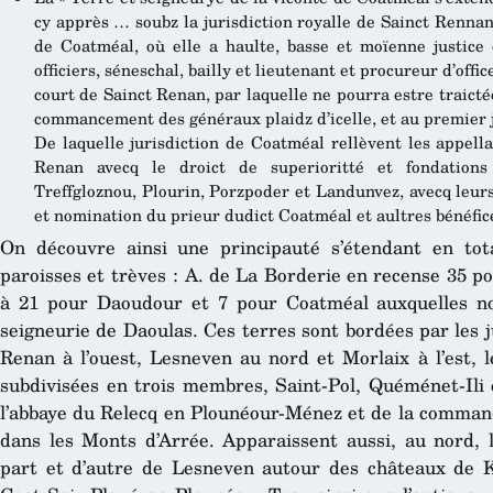
cy apprès … soubz la jurisdiction royalle de Sainct Rennan 
de Coatméal, où elle a haulte, basse et moïenne justic
officiers, séneschal, bailly et lieutenant et procureur d’offi
court de Sainct Renan, par laquelle ne pourra estre traicté
commancement des généraux plaidz d’icelle, et au premier
De laquelle jurisdiction de Coatméal rellèvent les appella
Renan avecq le droict de superioritté et fondations
Treffgloznou, Plourin, Porzpoder et Landunvez, avecq leur
et nomination du prieur dudict Coatméal et aultres bénéfic
On découvre ainsi une principauté s’étendant en tot
paroisses et trèves : A. de La Borderie en recense 35 p
à 21 pour Daoudour et 7 pour Coatméal auxquelles nou
seigneurie de Daoulas. Ces terres sont bordées par les ju
Renan à l’ouest, Lesneven au nord et Morlaix à l’est, l
subdivisées en trois membres, Saint-Pol, Quéménet-Ili 
l’abbaye du Relecq en Plounéour-Ménez et de la commande
dans les Monts d’Arrée. Apparaissent aussi, au nord, 
part et d’autre de Lesneven autour des châteaux de K