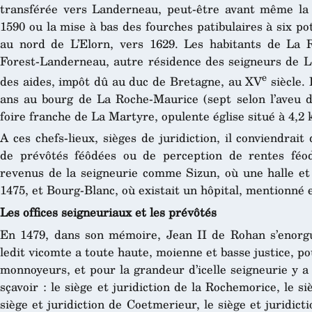
transférée vers Landerneau, peut-être avant même la 
1590 ou la mise à bas des fourches patibulaires à six pot
au nord de L’Elorn, vers 1629. Les habitants de La
Forest-Landerneau, autre résidence des seigneurs de 
e
des aides, impôt dû au duc de Bretagne, au XV
siècle. 
ans au bourg de La Roche-Maurice (sept selon l’aveu d
foire franche de La Martyre, opulente église situé à 4,2 
A ces chefs-lieux, sièges de juridiction, il conviendrait
de prévôtés féôdées ou de perception de rentes féod
revenus de la seigneurie comme Sizun, où une halle et 
1475, et Bourg-Blanc, où existait un hôpital, mentionné 
Les offices seigneuriaux et les prévôtés
En 1479, dans son mémoire, Jean II de Rohan s’enorguei
ledit vicomte a toute haute, moienne et basse justice, pou
monnoyeurs, et pour la grandeur d’icelle seigneurie y a c
sçavoir : le siège et juridiction de la Rochemorice, le s
siège et juridiction de Coetmerieur, le siège et juridicti