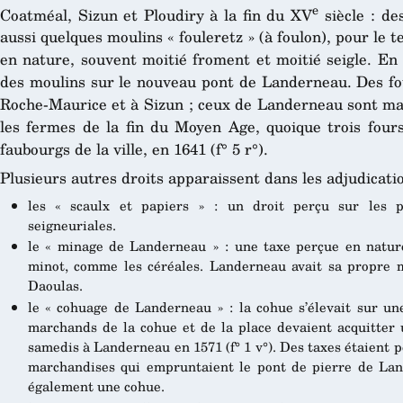
e
Coatméal, Sizun et Ploudiry à la fin du XV
siècle : de
aussi quelques moulins « fouleretz » (à foulon), pour le t
en nature, souvent moitié froment et moitié seigle. En 
des moulins sur le nouveau pont de Landerneau. Des fou
Roche-Maurice et à Sizun ; ceux de Landerneau sont mal
les fermes de la fin du Moyen Age, quoique trois four
faubourgs de la ville, en 1641 (f° 5 r°).
Plusieurs autres droits apparaissent dans les adjudicati
les « scaulx et papiers » : un droit perçu sur les pa
seigneuriales.
le « minage de Landerneau » : une taxe perçue en natur
minot, comme les céréales. Landerneau avait sa propre
Daoulas.
le « cohuage de Landerneau » : la cohue s’élevait sur un
marchands de la cohue et de la place devaient acquitter 
samedis à Landerneau en 1571 (f° 1 v°). Des taxes étaient p
marchandises qui empruntaient le pont de pierre de Lan
également une cohue.