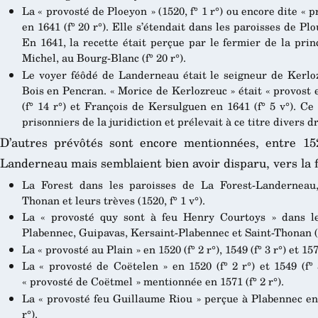
La « provosté de Ploeyon » (1520, f° 1 r°) ou encore dite « 
en 1641 (f° 20 r°). Elle s’étendait dans les paroisses de Pl
En 1641, la recette était perçue par le fermier de la pri
Michel, au Bourg-Blanc (f° 20 r°).
Le voyer féôdé de Landerneau était le seigneur de Kerl
Bois en Pencran. « Morice de Kerlozreuc » était « provost e
(f° 14 r°) et François de Kersulguen en 1641 (f° 5 v°). C
prisonniers de la juridiction et prélevait à ce titre divers d
D’autres prévôtés sont encore mentionnées, entre 152
Landerneau mais semblaient bien avoir disparu, vers la 
La Forest dans les paroisses de La Forest-Landerneau,
Thonan et leurs trèves (1520, f° 1 v°).
La « provosté quy sont à feu Henry Courtoys » dans le
Plabennec, Guipavas, Kersaint-Plabennec et Saint-Thonan (15
La « provosté au Plain » en 1520 (f° 2 r°), 1549 (f° 3 r°) et 1571
La « provosté de Coëtelen » en 1520 (f° 2 r°) et 1549 (f°
« provosté de Coëtmel » mentionnée en 1571 (f° 2 r°).
La « provosté feu Guillaume Riou » perçue à Plabennec en 152
r°).