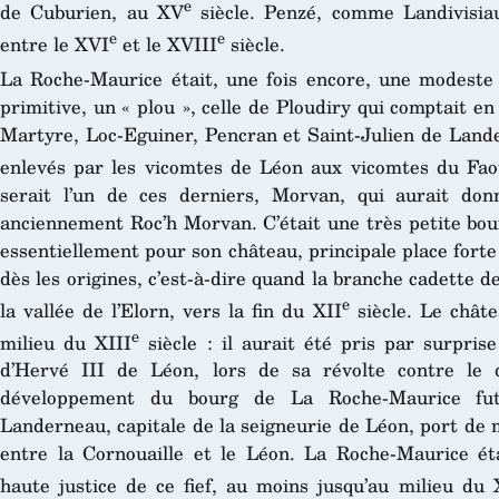
e
de Cuburien, au XV
siècle. Penzé, comme Landivisiau
e
e
entre le XVI
et le XVIII
siècle.
La Roche-Maurice était, une fois encore, une modeste 
primitive, un « plou », celle de Ploudiry qui comptait en
Martyre, Loc-Eguiner, Pencran et Saint-Julien de Lande
enlevés par les vicomtes de Léon aux vicomtes du Fao
serait l’un de ces derniers, Morvan, qui aurait d
anciennement Roc’h Morvan. C’était une très petite bour
essentiellement pour son château, principale place forte
dès les origines, c’est-à-dire quand la branche cadette 
e
la vallée de l’Elorn, vers la fin du XII
siècle. Le châte
e
milieu du XIII
siècle : il aurait été pris par surprise
d’Hervé III de Léon, lors de sa révolte contre le
développement du bourg de La Roche-Maurice fut
Landerneau, capitale de la seigneurie de Léon, port de 
entre la Cornouaille et le Léon. La Roche-Maurice ét
haute justice de ce fief, au moins jusqu’au milieu du