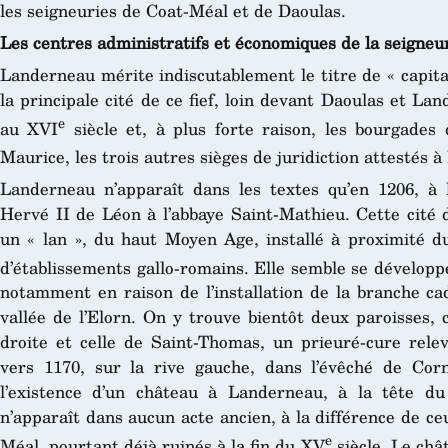
les seigneuries de Coat-Méal et de Daoulas.
Les centres administratifs et économiques de la seigneu
Landerneau mérite indiscutablement le titre de « capital
la principale cité de ce fief, loin devant Daoulas et Lan
e
au XVI
siècle et, à plus forte raison, les bourgade
Maurice, les trois autres sièges de juridiction attestés à
Landerneau n’apparaît dans les textes qu’en 1206, à l
Hervé II de Léon à l’abbaye Saint-Mathieu. Cette cité 
un « lan », du haut Moyen Age, installé à proximité du
d’établissements gallo-romains. Elle semble se développ
notamment en raison de l’installation de la branche ca
vallée de l’Elorn. On y trouve bientôt deux paroisses, 
droite et celle de Saint-Thomas, un prieuré-cure rele
vers 1170, sur la rive gauche, dans l’évêché de Cor
l’existence d’un château à Landerneau, à la tête du 
n’apparaît dans aucun acte ancien, à la différence de c
e
Méal, pourtant déjà ruinés à la fin du XV
siècle. Le châ