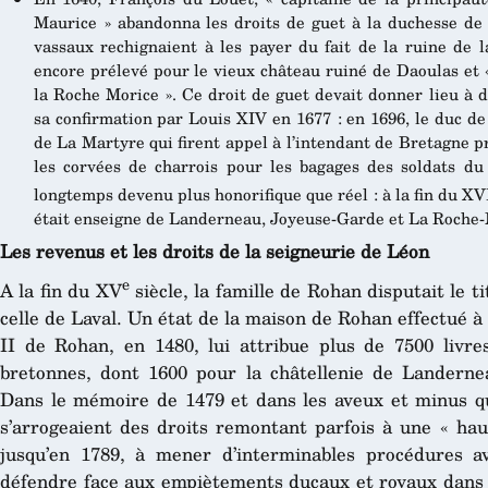
Maurice » abandonna les droits de guet à la duchesse de 
vassaux rechignaient à les payer du fait de la ruine de l
encore prélevé pour le vieux château ruiné de Daoulas et
la Roche Morice ». Ce droit de guet devait donner lieu à 
sa confirmation par Louis XIV en 1677 : en 1696, le duc de
de La Martyre qui firent appel à l’intendant de Bretagne pr
les corvées de charrois pour les bagages des soldats du 
longtemps devenu plus honorifique que réel : à la fin du XV
était enseigne de Landerneau, Joyeuse-Garde et La Roche-
Les revenus et les droits de la seigneurie de Léon
e
A la fin du XV
siècle, la famille de Rohan disputait le 
celle de Laval. Un état de la maison de Rohan effectué à 
II de Rohan, en 1480, lui attribue plus de 7500 livr
bretonnes, dont 1600 pour la châtellenie de Landerne
Dans le mémoire de 1479 et dans les aveux et minus qu
s’arrogeaient des droits remontant parfois à une « haut
jusqu’en 1789, à mener d’interminables procédures a
défendre face aux empiètements ducaux et royaux dans l