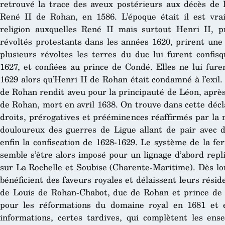
retrouvé la trace des aveux postérieurs aux décès de 
René II de Rohan, en 1586. L’époque était il est vra
religion auxquelles René II mais surtout Henri II,
révoltés protestants dans les années 1620, prirent une 
plusieurs révoltes les terres du duc lui furent confis
1627, et confiées au prince de Condé. Elles ne lui fure
1629 alors qu’Henri II de Rohan était condamné à l’exil
de Rohan rendit aveu pour la principauté de Léon, après
de Rohan, mort en avril 1638. On trouve dans cette déc
droits, prérogatives et prééminences réaffirmés par la
douloureux des guerres de Ligue allant de pair avec de
enfin la confiscation de 1628-1629. Le système de la f
semble s’être alors imposé pour un lignage d’abord repli
sur La Rochelle et Soubise (Charente-Maritime). Dès lor
bénéficient des faveurs royales et délaissent leurs résid
de Louis de Rohan-Chabot, duc de Rohan et prince de L
pour les réformations du domaine royal en 1681 et 
informations, certes tardives, qui complètent les en