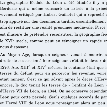
La géographie féodale du Léon a été étudiée il y a 
Borderie qui a même consacré un article à la princ
vivement critiqué par Hubert Guillotel qui a reproché 
trop appuyé sur des documents tardifs, essentiellement
afin de restituer une réalité présumée médiévale. Force e
est illusoire de prétendre reconstituer la géographie f
e
le XVI
siècle, comme peut en témoigner un rapide ex
nous disposons.
Au Moyen Age, lorsqu’un seigneur venait à mourir, se
droits de succession à leur seigneur : c’était le devoir 
e
e
1276. Aux XIII
et XIV
siècles, la coutume était que 
terres du défunt pour en percevoir les revenus, voire
était mineur. C’est ce qui advint après le décès d’Her
encore, le duc tenait les terres de « l’enfant de Léon
d’Hervé VII de Léon, en 1344. On ne conserve cependan
Léon pour cette période. Seuls quelques accords de par
et Hervé VIII de Léon nous renseignent alors un peu s