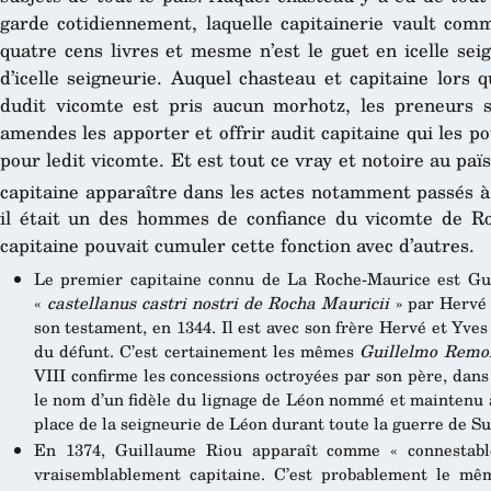
garde cotidiennement, laquelle capitainerie vault comm
quatre cens livres et mesme n’est le guet en icelle sei
d’icelle seigneurie. Auquel chasteau et capitaine lors 
dudit vicomte est pris aucun morhotz, les preneurs s
amendes les apporter et offrir audit capitaine qui les po
pour ledit vicomte. Et est tout ce vray et notoire au païs
capitaine apparaître dans les actes notamment passés à
il était un des hommes de confiance du vicomte de Roh
capitaine pouvait cumuler cette fonction avec d’autres.
Le premier capitaine connu de La Roche-Maurice est G
«
castellanus castri nostri de Rocha Mauricii
» par Hervé d
son testament, en 1344. Il est avec son frère Hervé et Yv
du défunt. C’est certainement les mêmes
Guillelmo Remo
VIII confirme les concessions octroyées par son père, dans
le nom d’un fidèle du lignage de Léon nommé et maintenu à
place de la seigneurie de Léon durant toute la guerre de S
En 1374, Guillaume Riou apparaît comme « connestable
vraisemblablement capitaine. C’est probablement le mê