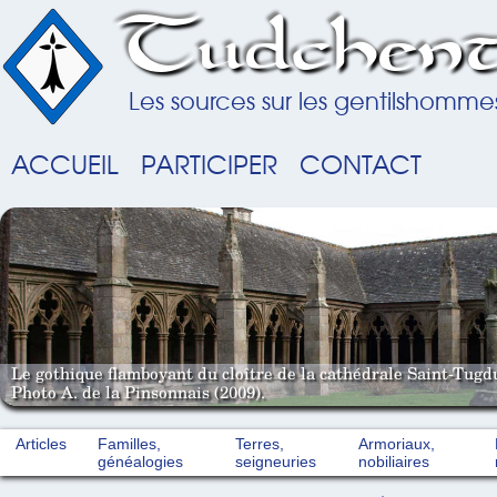
Tudchent
Les sources sur les gentilshomme
ACCUEIL
PARTICIPER
CONTACT
Le gothique flamboyant du cloître de la cathédrale Saint-Tugd
Photo A. de la Pinsonnais (2009).
Articles
Familles,
Terres,
Armoriaux,
généalogies
seigneuries
nobiliaires