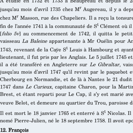
A étudié en 1732 et 1733 à Beaupréau et depuis le 2
r
jusqu’au mois d’avril 1735 chez M
Augereau, il y a dep
r
chez M
Masson, rue des Chapeliers. Il a reçu la tonsure 
t
fin de l’année 1741 à la communauté de S
Clément où il
[
folio 5v
] au commencement de 1742, il quitta le petit
vaisseau
La Baleine
appartenante à Mr Ouélin pour Ang
t
1743, revenant de la Caÿe S
Louis à Hambourg et ayant f
lieutenant, il fut pris par les Anglais. Le 5 juillet 1745
il a été transféré en Angleterre sur
Le Gibraltar
, vai
jusqu’au mois d’avril 1747 qu’il revint par le paquebot e
Cherbourg en Normandie, et de là à Nantes le 21 dudit 
1747 dans
Le Curieux
, capitaine Charon, pour la Martin
Brest, et étant reparti pour Le Cap, il s’y est marié 
veuve Belot, et demeure au quartier du Trou, paroisse d
t
Il est mort le 18 janvier 1765 et enterré à S
Nicolas. Il
nomé Pierre-Julien, né le 18 septembre 1758. Il avoit e
12. François