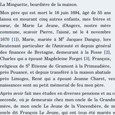
La Minguette, bourdière de la maison.
Mon père qui est mort le 16 juin 1694, âgé de 55 ans
laissa en mourant cinq autres enfants, mes frères et
sœur, de Marie Le Jeune, d’Angers, nostre mère
commune, scavoir Pierre, l’aisné, né le 4 novembre
r
1670
[
1
]
), Marie, mariée à M
Jacques Danguy, lors
lieutenant particulier de l’Amirauté et depuis général
des finances de Bretagne, demeurant à la Fosse
[
2
]
,
Charles qui a épousé Magdeleine Forget
[
3
]
, François,
t
religieux de S
Etienne de Gramont à la Primaudière,
près Pouancé, et depuis transféré à la maison abatiale
près Limoges, René qui a épousé Jeanne Charet, ve
naissances sont au petit mémorial de feu mon père.
Après avoir fait mes études en diverses pensions et au 
seconde, où je demeurais chez mon oncle de la Grandm
mère, de mon oncle Le Jeune de la Vincendière, de m
oncle dit François Le Jeune, qui ont tous été mariés et