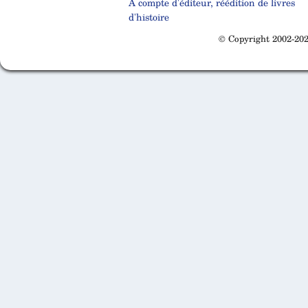
A compte d'éditeur, réédition de livres
d'histoire
© Copyright 2002-202
Cabinet d'orthodonthie à Nantes
Cabinet d'orthodonthie à Nantes