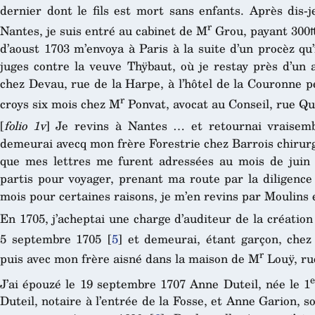
dernier dont le fils est mort sans enfants. Après dis-j
r
Nantes, je suis entré au cabinet de M
Grou, payant 300₶
d’aoust 1703 m’envoya à Paris à la suite d’un procèz qu
juges contre la veuve Thÿbaut, où je restay près d’un 
chez Devau, rue de la Harpe, à l’hôtel de la Couronne p
r
croys six mois chez M
Ponvat, avocat au Conseil, rue Qu
[
folio 1v
] Je revins à Nantes … et retournai vraisem
demeurai avecq mon frère Forestrie chez Barrois chirurg
que mes lettres me furent adressées au mois de juin 
partis pour voyager, prenant ma route par la diligence
mois pour certaines raisons, je m’en revins par Moulins
En 1705, j’acheptai une charge d’auditeur de la création 
5 septembre 1705
[
5
]
et demeurai, étant garçon, che
r
puis avec mon frère aisné dans la maison de M
Louÿ, ru
e
J’ai épouzé le 19 septembre 1707 Anne Duteil, née le 1
Duteil, notaire à l’entrée de la Fosse, et Anne Garion, s