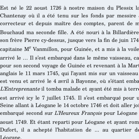
Est né le 22 aoust 1726 à nostre maison du Plessix l
Chantenay où il a été tenu sur les fonds par messire 
correcteur et depuis maître des comptes, parent de
Bouchaud ma seconde fille. A été nouri à la Billardièr
son frère Pierre cy-dessus, jusque vers la fin de juin 17
r
capitaine M
Vanmillon, pour Guinée, et a mis à la voile
arrivé le … Il s’est embarqué dans le même vaisseau, c
pour son second voyage de Guinée et revenant à la Marti
anglais le 11 mars 1745, qui l’ayant mis sur un vaisseau 
est venu et arrivé le 4 avril à Bayonne, où s’étant emb
L’Entreprenante
il tomba malade et ayant été mis à terr
est arrivé icy le 7 juillet 1745. Il s’est embarqué pour 
Seine allant à Léogane le 14 octobre 1746 et doit aller join
embarqué second sur
L’Heureux François
pour Léogane e
aoust 1749. Et étant reparti pour Léogane et ayant rompu
Dufort, il a achepté l’habitation de ... au quartier d
Léogane.