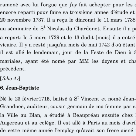
ramené avec lui l’orgue que j’ay fait achepter pour les 
encore reparti pour faire sa troisième année d’étude et 
20 novembre 1737. Il a reçu le diaconat le 11 mars 1738 e
t
au séminaire de S
Nicolas du Chardonet. Ensuite il a par
a reparti le 5 mars 1739 et le 13 dudit [mois] il a entr
vicaire. Il y a resté jusqu’au mois de mai 1742 d’où étant
il est allé le lendemain, jour de la Feste de Dieu à 
mariales, ayant été nomé par MM les doyens et ch
précédent.
[
folio 4v
]
6. Jean-Baptiste
t
Né le 23 février1715, batisé à S
Vincent et nomé Jean-
Grandnoë, auditeur, cousin germain de ma femme par s
la Ville au Blan, a étudié à Beaupréau ensuite chez
Augereau et au colège. Il est allé à Paris au mois d’avril
de cette même année l’employ qu’avait son frère aisné p