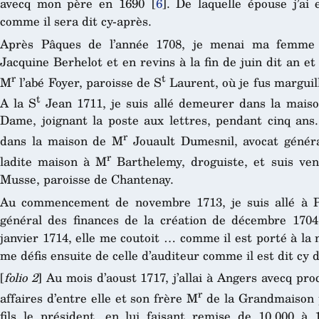
avecq mon père en 1690
[
6
]
. De laquelle épouse j’ai
comme il sera dit cy-après.
Après Pâques de l’année 1708, je menai ma femme 
Jacquine Berhelot et en revins à la fin de juin dit an e
r
t
M
l’abé Foyer, paroisse de S
Laurent, où je fus marguille
t
A la S
Jean 1711, je suis allé demeurer dans la mais
Dame, joignant la poste aux lettres, pendant cinq ans.
r
dans la maison de M
Jouault Dumesnil, avocat généra
r
ladite maison à M
Barthelemy, droguiste, et suis ven
Musse, paroisse de Chantenay.
Au commencement de novembre 1713, je suis allé à Par
général des finances de la création de décembre 1704
janvier 1714, elle me coutoit … comme il est porté à la no
me défis ensuite de celle d’auditeur comme il est dit cy 
[
folio 2
] Au mois d’aoust 1717, j’allai à Angers avecq p
r
affaires d’entre elle et son frère M
de la Grandmaison po
fils le président, en lui faisant remise de 10.000 à 