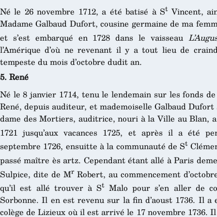
t
Né le 26 novembre 1712, a été batisé à S
Vincent, ai
Madame Galbaud Dufort, cousine germaine de ma femme. I
et s’est embarqué en 1728 dans le vaisseau
L’Augus
l’Amérique d’où ne revenant il y a tout lieu de craind
tempeste du mois d’octobre dudit an.
5. René
Né le 8 janvier 1714, tenu le lendemain sur les fonds d
René, depuis auditeur, et mademoiselle Galbaud Dufort 
dame des Mortiers, auditrice, nouri à la Ville au Blan, 
1721 jusqu’aux vacances 1725, et après il a été pe
t
septembre 1726, ensuitte à la communauté de S
Clément
passé maître ès artz. Cependant étant allé à Paris dem
r
Sulpice, dite de M
Robert, au commencement d’octobre
t
qu’il est allé trouver à S
Malo pour s’en aller de co
Sorbonne. Il en est revenu sur la fin d’aoust 1736. Il 
colège de Lizieux où il est arrivé le 17 novembre 1736. Il