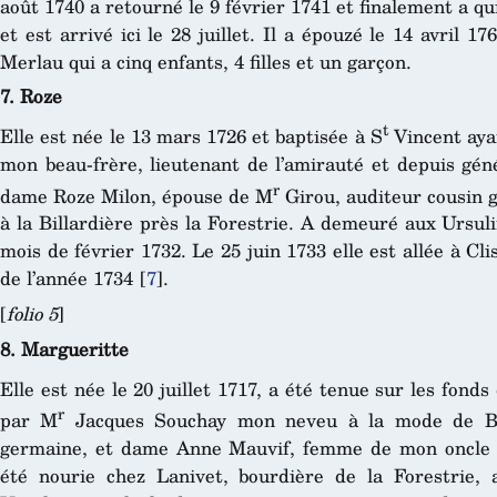
août 1740 a retourné le 9 février 1741 et finalement a qui
et est arrivé ici le 28 juillet. Il a épouzé le 14 avril 
Merlau qui a cinq enfants, 4 filles et un garçon.
7. Roze
t
Elle est née le 13 mars 1726 et baptisée à S
Vincent aya
mon beau-frère, lieutenant de l’amirauté et depuis gén
r
dame Roze Milon, épouse de M
Girou, auditeur cousin 
à la Billardière près la Forestrie. A demeuré aux Ursuli
mois de février 1732. Le 25 juin 1733 elle est allée à Clis
de l’année 1734
[
7
]
.
[
folio 5
]
8. Margueritte
Elle est née le 20 juillet 1717, a été tenue sur les fond
r
par M
Jacques Souchay mon neveu à la mode de Br
germaine, et dame Anne Mauvif, femme de mon oncle L
été nourie chez Lanivet, bourdière de la Forestrie, 