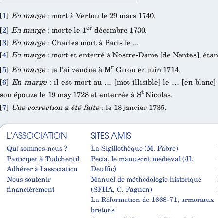
[
1
]
En marge
: mort à Vertou le 29 mars 1740.
er
[
2
]
En marge
: morte le 1
décembre 1730.
[
3
]
En marge
: Charles mort à Paris le ...
[
4
]
En marge
: mort et enterré à Nostre-Dame [de Nantes], étant
r
[
5
]
En marge
: je l’ai vendue à M
Girou en juin 1714.
[
6
]
En marge
: il est mort au … [mot illisible] le … [en blanc
t
son épouze le 19 may 1728 et enterrée à S
Nicolas.
[
7
]
Une correction a été faite
: le 18 janvier 1735.
L'ASSOCIATION
SITES AMIS
Qui sommes-nous ?
La Sigillothèque (M. Fabre)
Participer à Tudchentil
Pecia, le manuscrit médiéval (JL
Adhérer à l'association
Deuffic)
Nous soutenir
Manuel de méthodologie historique
financièrement
(SFHA, C. Fagnen)
La Réformation de 1668-71, armoriaux
bretons