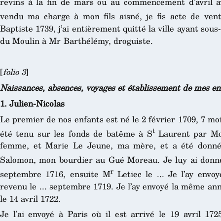
revins à la fin de mars ou au commencement d’avril av
vendu ma charge à mon fils aisné, je fis acte de vent
Baptiste 1739, j’ai entièrement quitté la ville ayant sou
du Moulin à Mr Barthélémy, droguiste.
[
folio 3
]
Naissances, absences, voyages et établissement de mes en
1. Julien-Nicolas
Le premier de nos enfants est né le 2 février 1709, 7 moi
t
été tenu sur les fonds de batême à S
Laurent par Mon
femme, et Marie Le Jeune, ma mère, et a été donné
Salomon, mon bourdier au Gué Moreau. Je luy ai donn
r
septembre 1716, ensuite M
Letiec le ... Je l’ay envo
revenu le ... septembre 1719. Je l’ay envoyé la même anné
le 14 avril 1722.
Je l’ai envoyé à Paris où il est arrivé le 19 avril 17