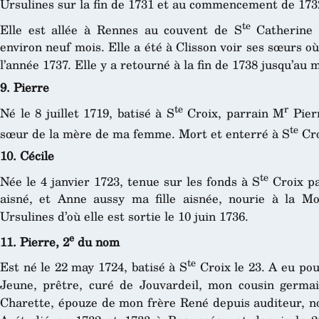
Ursulines sur la fin de 1731 et au commencement de 173
te
Elle est allée à Rennes au couvent de S
Catherine 
environ neuf mois. Elle a été à Clisson voir ses sœurs où 
l’année 1737. Elle y a retourné à la fin de 1738 jusqu’au 
9. Pierre
te
r
Né le 8 juillet 1719, batisé à S
Croix, parrain M
Pier
te
sœur de la mère de ma femme. Mort et enterré à S
Cro
10. Cécile
te
Née le 4 janvier 1723, tenue sur les fonds à S
Croix pa
aisné, et Anne aussy ma fille aisnée, nourie à la M
Ursulines d’où elle est sortie le 10 juin 1736.
e
11. Pierre, 2
du nom
te
Est né le 22 may 1724, batisé à S
Croix le 23. A eu pou
Jeune, prêtre, curé de Jouvardeil, mon cousin germ
Charette, épouze de mon frère René depuis auditeur, no