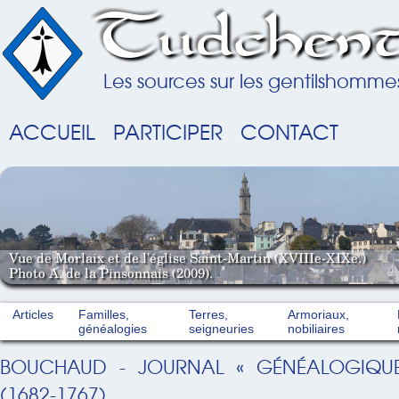
Tudchent
Les sources sur les gentilshomme
ACCUEIL
PARTICIPER
CONTACT
Vue de Morlaix et de l'église Saint-Martin (XVIIIe-XIXe.)
Photo A. de la Pinsonnais (2009).
Articles
Familles,
Terres,
Armoriaux,
généalogies
seigneuries
nobiliaires
BOUCHAUD - JOURNAL « GÉNÉALOGIQUE
(1682-1767)