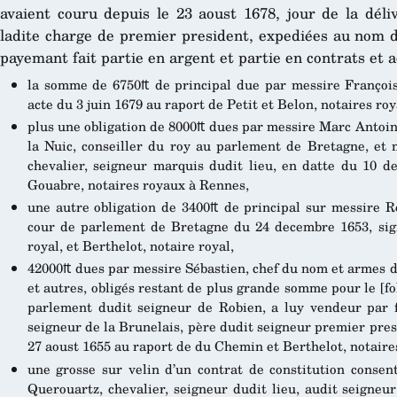
avaient couru depuis le 23 aoust 1678, jour de la déli
ladite charge de premier president, expediées au nom du
payemant fait partie en argent et partie en contrats et ac
la somme de 6750₶ de principal due par messire François
acte du 3 juin 1679 au raport de Petit et Belon, notaires ro
plus une obligation de 8000₶ dues par messire Marc Antoine
la Nuic, conseiller du roy au parlement de Bretagne, et 
chevalier, seigneur marquis dudit lieu, en datte du 10 d
Gouabre, notaires royaux à Rennes,
une autre obligation de 3400₶ de principal sur messire Re
cour de parlement de Bretagne du 24 decembre 1653, sig
royal, et Berthelot, notaire royal,
42000₶ dues par messire Sébastien, chef du nom et armes d
et autres, obligés restant de plus grande somme pour le [fol
parlement dudit seigneur de Robien, a luy vendeur par 
seigneur de la Brunelais, père dudit seigneur premier presid
27 aoust 1655 au raport de du Chemin et Berthelot, notaire
une grosse sur velin d’un contrat de constitution consen
Querouartz, chevalier, seigneur dudit lieu, audit seigneu