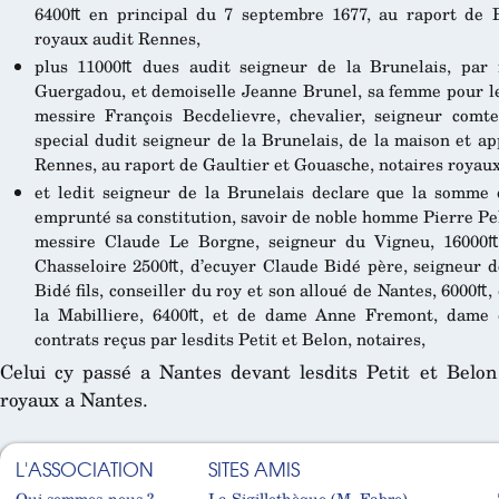
6400₶ en principal du 7 septembre 1677, au raport de Br
royaux audit Rennes,
plus 11000₶ dues audit seigneur de la Brunelais, pa
Guergadou, et demoiselle Jeanne Brunel, sa femme pour le 
messire François Becdelievre, chevalier, seigneur comt
special dudit seigneur de la Brunelais, de la maison et a
Rennes, au raport de Gaultier et Gouasche, notaires royaux,
et ledit seigneur de la Brunelais declare que la somme 
emprunté sa constitution, savoir de noble homme Pierre Pell
messire Claude Le Borgne, seigneur du Vigneu, 16000₶ 
Chasseloire 2500₶, d’ecuyer Claude Bidé père, seigneur d
Bidé fils, conseiller du roy et son alloué de Nantes, 6000₶
la Mabilliere, 6400₶, et de dame Anne Fremont, dame d
contrats reçus par lesdits Petit et Belon, notaires,
Celui cy passé a Nantes devant lesdits Petit et Belon 
royaux a Nantes.
L'ASSOCIATION
SITES AMIS
Qui sommes-nous ?
La Sigillothèque (M. Fabre)