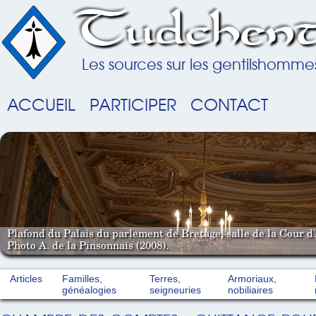
Tudchent
Les sources sur les gentilshomme
ACCUEIL
PARTICIPER
CONTACT
Plafond du Palais du parlement de Bretage, salle de la Cour d'
Photo A. de la Pinsonnais (2008).
Articles
Familles,
Terres,
Armoriaux,
généalogies
seigneuries
nobiliaires