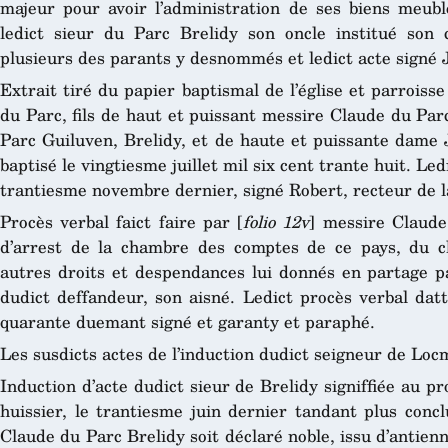
majeur pour avoir l’administration de ses biens meubl
ledict sieur du Parc Brelidy son oncle institué son 
plusieurs des parants y desnommés et ledict acte signé J
Extrait tiré du papier baptismal de l’église et parrois
du Parc, fils de haut et puissant messire Claude du Par
Parc Guiluven, Brelidy, et de haute et puissante dame
baptisé le vingtiesme juillet mil six cent trante huit. Le
trantiesme novembre dernier, signé Robert, recteur de l
Procès verbal faict faire par [
folio 12v
] messire Claude
d’arrest de la chambre des comptes de ce pays, du 
autres droits et despendances lui donnés en partage p
dudict deffandeur, son aisné. Ledict procès verbal dat
quarante duemant signé et garanty et paraphé.
Les susdicts actes de l’induction dudict seigneur de Loc
Induction d’acte dudict sieur de Brelidy signiffiée au p
huissier, le trantiesme juin dernier tandant plus concl
Claude du Parc Brelidy soit déclaré noble, issu d’antienn