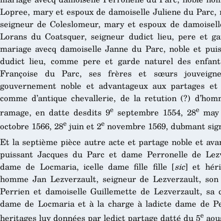
Lopree, mary et espoux de damoiselle Juliene du Parc,
seigneur de Coleslomeur, mary et espoux de damoisel
Lorans du Coatsquer, seigneur dudict lieu, pere et g
mariage avecq damoiselle Janne du Parc, noble et pui
dudict lieu, comme pere et garde naturel des enfan
Françoise du Parc, ses frères et sœurs jouveigneu
gouvernement noble et advantageux aux partages et
comme d’antique chevallerie, de la retution (?) d’ho
e
e
ramage, en datte desdits 9
septembre 1554, 28
may 
e
e
octobre 1566, 28
juin et 2
novembre 1569, dubmant sign
Et la septième pièce autre acte et partage noble et av
puissant Jacques du Parc et dame Perronelle de Lez
dame de Locmaria, icelle dame fille fille [
sic
] et hér
homme Jan Lezverzault, seigneur de Lezverzault, son
Perrien et damoiselle Guillemette de Lezverzault, sa
dame de Locmaria et à la charge à ladicte dame de Pe
e
heritages luy données par ledict partage datté du 5
aous