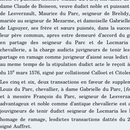
dame Claude de Boiseon, veuve dudict noble et puissant
de Lesverzault, Maurice du Parc, seigneur de Brelidy
mariée au seigneur de Mezarme, et damoiselle Gabrielle
de Ligouyer, ses frère et sœurs puisnés, dans la succe
leur père commun, apres estre demeuré d’accord du 
en partage des seigneur du Parc et de Locmaria 
chevallerie, a la charge audicts juvigneurs de tenir le
partage en ramage comme juvigneur d’aisné sous ledict 
au meme temps de la stipulation dudict acte le reçoit 
e
du 15
mars 1576, signé par collationné Calloet et Citole
Les cinq et six, deux transactions en faveur de suppl
Louis du Parc, chevallier, à dame Gabrielle du Parc, [
fo
et à messire François du Parc, seigneur de Lesverza
advantageux et noble comme d’antique chevallerie est a
jouvigneurs de tenir dudict seigneur de Locmaria les h
homage de ramage, lesdictes transactions dattés du 
signé Auffret.