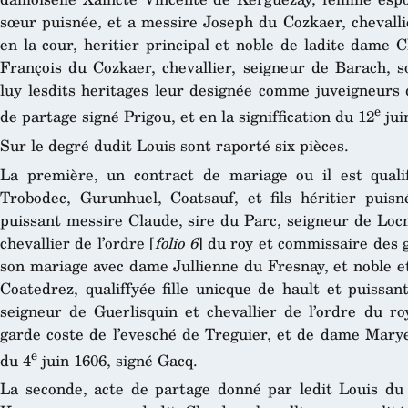
sœur puisnée, et a messire Joseph du Cozkaer, chevalli
en la cour, heritier principal et noble de ladite dame
François du Cozkaer, chevallier, seigneur de Barach, s
luy lesdits heritages leur designée comme juveigneurs 
e
de partage signé Prigou, et en la signiffication du 12
jui
Sur le degré dudit Louis sont raporté six pièces.
La première, un contract de mariage ou il est quali
Trobodec, Gurunhuel, Coatsauf, et fils héritier puis
puissant messire Claude, sire du Parc, seigneur de Locm
chevallier de l’ordre [
folio 6
] du roy et commissaire des 
son mariage avec dame Jullienne du Fresnay, et noble e
Coatedrez, qualiffyée fille unicque de hault et puissan
seigneur de Guerlisquin et chevallier de l’ordre du ro
garde coste de l’evesché de Treguier, et de dame Mar
e
du 4
juin 1606, signé Gacq.
La seconde, acte de partage donné par ledit Louis du P