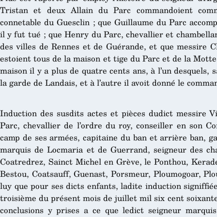
Tristan et deux Allain du Parc commandoient comm
connetable du Guesclin ; que Guillaume du Parc accomp
il y fut tué ; que Henry du Parc, chevallier et chambella
des villes de Rennes et de Guérande, et que messire Ch
estoient tous de la maison et tige du Parc et de la Motte
maison il y a plus de quatre cents ans, à l’un desquels, 
la garde de Landais, et à l’autre il avoit donné le com
Induction des susdits actes et pièces dudict messire V
Parc, chevallier de l’ordre du roy, conseiller en son C
camp de ses armées, capitaine du ban et arrière ban, ga
marquis de Locmaria et de Guerrand, seigneur des cha
Coatredrez, Sainct Michel en Grève, le Ponthou, Kerade
Bestou, Coatsauff, Guenast, Porsmeur, Ploumogoar, Plou
luy que pour ses dicts enfants, ladite induction signiffi
troisième du présent mois de juillet mil six cent soixante
conclusions y prises a ce que ledict seigneur marqui