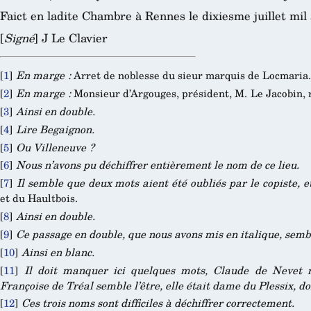
Faict en ladite Chambre à Rennes le dixiesme juillet mil 
[
Signé
] J Le Clavier
[
1
]
En marge :
Arret de noblesse du sieur marquis de Locmaria.
[
2
]
En marge :
Monsieur d’Argouges, président, M. Le Jacobin, 
[
3
]
Ainsi en double.
[
4
]
Lire Begaignon.
[
5
]
Ou Villeneuve ?
[
6
]
Nous n’avons pu déchiffrer entièrement le nom de ce lieu.
[
7
]
Il semble que deux mots aient été oubliés par le copiste, et 
et du Haultbois.
[
8
]
Ainsi en double.
[
9
]
Ce passage en double, que nous avons mis en italique, sembl
[
10
]
Ainsi en blanc.
[
11
]
Il doit manquer ici quelques mots, Claude de Nevet n
Françoise de Tréal semble l’être, elle était dame du Plessix, d
[
12
]
Ces trois noms sont difficiles à déchiffrer correctement.