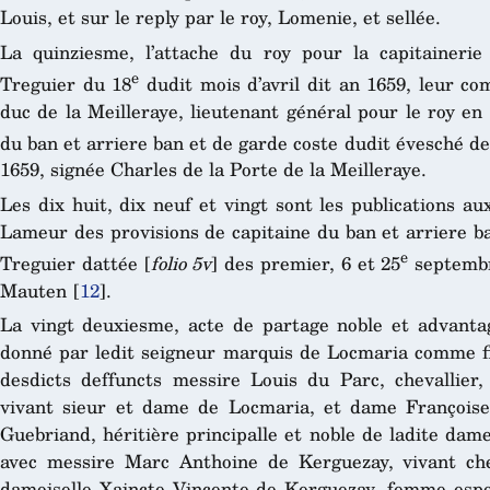
Louis, et sur le reply par le roy, Lomenie, et sellée.
La quinziesme, l’attache du roy pour la capitaineri
e
Treguier du 18
dudit mois d’avril dit an 1659, leur c
duc de la Meilleraye, lieutenant général pour le roy en
du ban et arriere ban et de garde coste dudit évesché d
1659, signée Charles de la Porte de la Meilleraye.
Les dix huit, dix neuf et vingt sont les publications au
Lameur des provisions de capitaine du ban et arriere ba
e
Treguier dattée [
folio 5v
] des premier, 6 et 25
septembr
Mauten
[
12
]
.
La vingt deuxiesme, acte de partage noble et advanta
donné par ledit seigneur marquis de Locmaria comme fils
desdicts deffuncts messire Louis du Parc, chevallier
vivant sieur et dame de Locmaria, et dame François
Guebriand, héritière principalle et noble de ladite dam
avec messire Marc Anthoine de Kerguezay, vivant che
damoiselle Xaincte Vincente de Kerguezay, femme espo