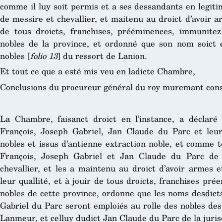
comme il luy soit permis et a ses dessandants en legiti
de messire et chevallier, et maitenu au droict d’avoir a
de tous droicts, franchises, prééminences, immunitez
nobles de la province, et ordonné que son nom soict 
nobles [
folio 13
] du ressort de Lanion.
Et tout ce que a esté mis veu en ladicte Chambre,
Conclusions du procureur général du roy muremant cons
La Chambre, faisanct droict en l’instance, a déclaré 
François, Joseph Gabriel, Jan Claude du Parc et leu
nobles et issus d’antienne extraction noble, et comme t
François, Joseph Gabriel et Jan Claude du Parc de p
chevallier, et les a maintenu au droict d’avoir armes 
leur quallité, et à jouir de tous droicts, franchises pré
nobles de cette province, ordonne que les noms desdict
Gabriel du Parc seront emploiés au rolle des nobles des
Lanmeur, et celluy dudict Jan Claude du Parc de la juris