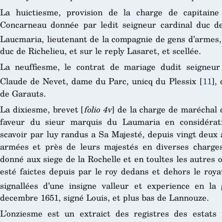
La huictiesme, provision de la charge de capitaine
Concarneau donnée par ledit seigneur cardinal duc de
Laucmaria, lieutenant de la compagnie de gens d’armes,
duc de Richelieu, et sur le reply Lasaret, et scellée.
La neuffiesme, le contrat de mariage dudit seigneu
Claude de Nevet, dame du Parc, unicq du Plessix
[
11
]
,
de Garauts.
La dixiesme, brevet [
folio 4v
] de la charge de maréchal
faveur du sieur marquis du Laumaria en considérati
scavoir par luy randus a Sa Majesté, depuis vingt deux 
armées et près de leurs majestés en diverses charges
donné aux siege de la Rochelle et en toultes les autres o
esté faictes depuis par le roy dedans et dehors le roy
signallées d’une insigne valleur et experience en la
decembre 1651, signé Louis, et plus bas de Lannouze.
L’onziesme est un extraict des registres des estats 