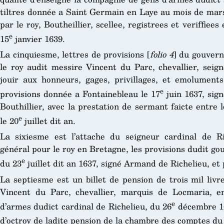
tiltres donnée a Saint Germain en Laye au mois de mars 
par le roy, Boutheillier, scellee, registrees et veriffiee
e
15
janvier 1639.
La cinquiesme, lettres de provisions [
folio 4
] du gouver
le roy audit messire Vincent du Parc, chevallier, sei
jouir aux honneurs, gages, privillages, et emoluments 
e
provisions donnée a Fontainebleau le 17
juin 1637, sign
Bouthillier, avec la prestation de sermant faicte entre
e
le 20
juillet dit an.
La sixiesme est l’attache du seigneur cardinal de Ri
général pour le roy en Bretagne, les provisions dudit 
e
du 23
juillet dit an 1637, signé Armand de Richelieu, et 
La septiesme est un billet de pension de trois mil livr
Vincent du Parc, chevallier, marquis de Locmaria, 
e
d’armes dudict cardinal de Richelieu, du 26
décembre 163
d’octroy de ladite pension de la chambre des comptes du