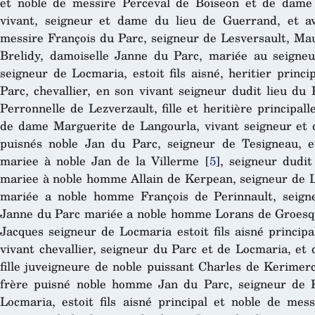
et noble de messire Perceval de Boiseon et de dame e
vivant, seigneur et dame du lieu de Guerrand, et a
messire François du Parc, seigneur de Lesversault, Mau
Brelidy, damoiselle Janne du Parc, mariée au seigneu
seigneur de Locmaria, estoit fils aisné, heritier princ
Parc, chevallier, en son vivant seigneur dudit lieu du
Perronnelle de Lezverzault, fille et heritière principal
de dame Marguerite de Langourla, vivant seigneur et 
puisnés noble Jan du Parc, seigneur de Tesigneau, e
mariee à noble Jan de la Villerme
[
5
]
, seigneur dudit
mariee à noble homme Allain de Kerpean, seigneur de L
mariée a noble homme François de Perinnault, seign
Janne du Parc mariée a noble homme Lorans de Groesquee
Jacques seigneur de Locmaria estoit fils aisné princip
vivant chevallier, seigneur du Parc et de Locmaria, e
fille juveigneure de noble puissant Charles de Kerimer
frère puisné noble homme Jan du Parc, seigneur de Ke
Locmaria, estoit fils aisné principal et noble de mess