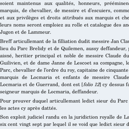
soient maintenus aux qualités, honneurs, prééminen
marquis, de chevallier, de messire et d’escuiers, comme
et aux privilèges et droits attribués aux marquis et ch
leurs noms seront emploiez au rolle et catalogue des anc
Jugon et de Lammeur.
Breff articullemant de la filliation dudit messire Jan Cla
lieu du Parc Brelidy et de Quilemen, aussy deffandeur, par
aisné, heritier principal et noble de messire Claude du 
Guilivien, et de dame Janne de Lescoet sa compagne, le
Parc, chevallier de l’ordre du roy, capitaine de cinquan
marquis de Locmaria et enfants de messire Claude 
Locmaria et de Guerrand, dont est [
folio 12
] cy dessus f
seigneur marquis de Locmaria, deffandeur.
Pour prouver duquel articullemant ledict sieur du Parc
les actes cy après dattés.
Son exploit judiciel randu en la juridiction royalle de 
six cent vingt sept par lequel il se void que ledict sieur