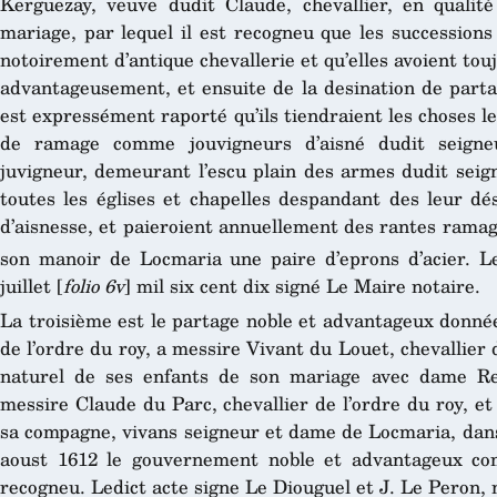
Kerguezay, veuve dudit Claude, chevallier, en qualit
mariage, par lequel il est recogneu que les succession
notoirement d’antique chevallerie et qu’elles avoient to
advantageusement, et ensuite de la desination de partage
est expressément raporté qu’ils tiendraient les choses 
de ramage comme jouvigneurs d’aisné dudit seign
juvigneur, demeurant l’escu plain des armes dudit seig
toutes les églises et chapelles despandant des leur dé
d’aisnesse, et paieroient annuellement des rantes rama
son manoir de Locmaria une paire d’eprons d’acier. L
juillet [
folio 6v
] mil six cent dix signé Le Maire notaire.
La troisième est le partage noble et advantageux donnée
de l’ordre du roy, a messire Vivant du Louet, chevallie
naturel de ses enfants de son mariage avec dame Ren
messire Claude du Parc, chevallier de l’ordre du roy, 
sa compagne, vivans seigneur et dame de Locmaria, dans
aoust 1612 le gouvernement noble et advantageux com
recogneu. Ledict acte signe Le Diouguel et J. Le Peron, 