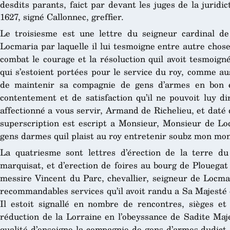
desdits parants, faict par devant les juges de la juridi
1627, signé Callonnec, greffier.
Le troisiesme est une lettre du seigneur cardinal de
Locmaria par laquelle il lui tesmoigne entre autre chose
combat le courage et la résoluction quil avoit tesmoigné
qui s’estoient portées pour le service du roy, comme auss
de maintenir sa compagnie de gens d’armes en bon e
contentement et de satisfaction qu’il ne pouvoit luy di
affectionné a vous servir, Armand de Richelieu, et daté
superscription est escript a Monsieur, Monsieur de L
gens darmes quil plaist au roy entretenir soubz mon mon
La quatriesme sont lettres d’érection de la terre du
marquisat, et d’erection de foires au bourg de Plouega
messire Vincent du Parc, chevallier, seigneur de Locma
recommandables services qu’il avoit randu a Sa Majesté 
Il estoit signallé en nombre de rencontres, sièges et 
réduction de la Lorraine en l’obeyssance de Sadite Maje
qualité d’enseigne la compagnie de gens d’armes dudict 