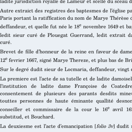
ladite jurisdiction royalle de Lameur et scellé du sceau d’
Autre extraict des registres des baptesmes de l’église p
Paris portant la ratiffication du nom de Marye Thérèse d
e
deffandeur, et quelle fut née le 18
novembre 1649 et bap
ledit sieur curé de Plouegat Guerrand, ledit extrait d
curé.
Brevet de fille d’honneur de la reine en faveur de da
e
12
fevrier 1667, signé Marye Thereze, et plus bas de Bri
Sur le degré dudit sieur de Locmaria, deffandeur, vingt 
La premiere est l’acte de sa tutelle et de ladite damoise
l’institution de ladite dame Françoise de Coatedre
consentement de plusieurs des parants desdits mine
touttes personnes de haute éminante quallité desno
e
conseiller et commissaire de la cour le 16
avril 16
substitud, et Bouchard.
La deuxiesme est l’acte d’emancipation [
folio 3v
] dudit