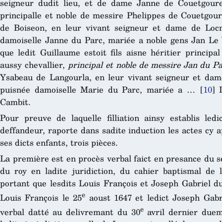
seigneur dudit lieu, et de dame Janne de Couetgourede
principalle et noble de messire Phelippes de Couetgour
de Boiseon, en leur vivant seigneur et dame de Loc
damoiselle Janne du Parc, mariée a noble gens Jan Le 
que ledit Guillaume estoit fils aisne héritier princip
aussy chevallier,
principal et noble de messire Jan du Pa
Ysabeau de Langourla, en leur vivant seigneur et dame
puisnée damoiselle Marie du Parc, mariée a …
[
10
]
L
Cambit.
Pour preuve de laquelle filliation ainsy establis le
deffandeur, raporte dans sadite induction les actes cy a
ses dicts enfants, trois pièces.
La première est en procès verbal faict en presance du 
du roy en ladite juridiction, du cahier baptismal de
portant que lesdits Louis François et Joseph Gabriel du
e
Louis François le 25
aoust 1647 et ledict Joseph Gabr
e
verbal datté au delivremant du 30
avril dernier duema