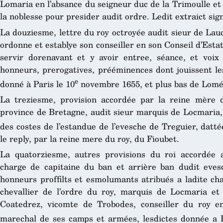
Lomaria en l’absance du seigneur duc de la Trimoulle et
la noblesse pour presider audit ordre. Ledit extraict si
La douziesme, lettre du roy octroyée audit sieur de Laucm
ordonne et establye son conseiller en son Conseil d’Estat 
servir dorenavant et y avoir entree, séance, et voix 
honneurs, prerogatives, prééminences dont jouissent les
e
donné à Paris le 10
novembre 1655, et plus bas de Lomén
La treziesme, provision accordée par la reine mère 
province de Bretagne, audit sieur marquis de Locmaria, 
des costes de l’estandue de l’evesche de Treguier, datt
le reply, par la reine mere du roy, du Fioubet.
La quatorziesme, autres provisions du roi accordée
charge de capitaine du ban et arrière ban dudit eves
honneurs proffilts et esmolumants atribués a ladite char
chevallier de l’ordre du roy, marquis de Locmaria et
Coatedrez, vicomte de Trobodes, conseiller du roy en
marechal de ses camps et armées, lesdictes donnée a P