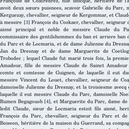
Françoise de Coatredrez, fille unicque, heritiere de l
avoit deux sœurs puisnees, scavoir Gabrielle du Parc,
Kerguezay, chevallier, seigneur de Kergommar, et Claud
à messire
[
3
]
François du Coskaer, chevallier, seigneur du
aisné principal et noble de messire Claude du Par
commissaire des gentilshommes du ban et arriere ban d
du Parc et de Locmaria, et de dame Julienne du Dresnay,
Jan du Dresnay et de dame Marguerite de Coetlog
Trobodec ; lequel Claude fut marié trois fois, la premi
Amadour, fille de messire Claude de Sainct Amadour
comte et comtesse de Guignen, de laquelle il eut d
messire Vincent du Louet, chevallier, seigneur de Coa
damoiselle Julienne du Dresnay, et la troisiesme avecq
laquelle il eut messire Claude du Parc, damoiselle Noe
Rumen Begagouoh
[
4
]
, et Marguerite du Parc, dame de 
ledit Claude, sieur de Locmaria estoit fils aisné, her
François du Parc, chevallier, seigneur du Parc et 
Boiseon, héritière de la maison du Guerrand, sa compagne