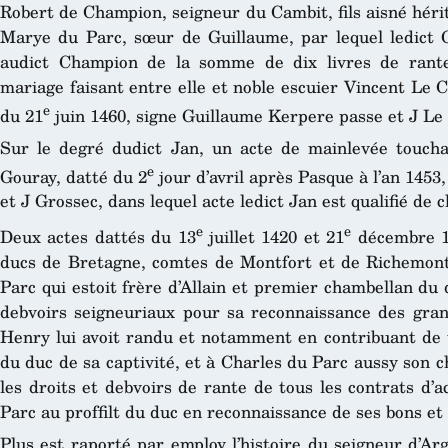
Robert de Champion, seigneur du Cambit, fils aisné hérit
Marye du Parc, sœur de Guillaume, par lequel ledict Gu
audict Champion de la somme de dix livres de rant
mariage faisant entre elle et noble escuier Vincent Le 
e
du 21
juin 1460, signe Guillaume Kerpere passe et J Le
Sur le degré dudict Jan, un acte de mainlevée toucha
e
Gouray, datté du 2
jour d’avril après Pasque à l’an 1453
et J Grossec, dans lequel acte ledict Jan est qualifié de 
e
e
Deux actes dattés du 13
juillet 1420 et 21
décembre 14
ducs de Bretagne, comtes de Montfort et de Richemont
Parc qui estoit frère d’Allain et premier chambellan du
debvoirs seigneuriaux pour sa reconnaissance des grand
Henry lui avoit randu et notamment en contribuant de t
du duc de sa captivité, et à Charles du Parc aussy son 
les droits et debvoirs de rante de tous les contrats d’a
Parc au proffilt du duc en reconnaissance de ses bons et 
Plus est raporté par employ l’histoire du seigneur d’A