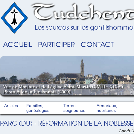
Tudchent
Les sources sur les gentilshomme
ACCUEIL
PARTICIPER
CONTACT
Vue de Morlaix et de l'église Saint-Martin (XVIIIe-XIXe.)
Photo A. de la Pinsonnais (2009).
Articles
Familles,
Terres,
Armoriaux,
généalogies
seigneuries
nobiliaires
PARC (DU) - RÉFORMATION DE LA NOBLESSE 
Lundi 23