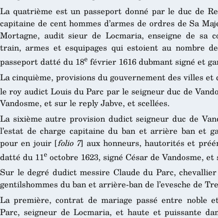
La quatrième est un passeport donné par le duc de Re
capitaine de cent hommes d’armes de ordres de Sa Majes
Mortagne, audit sieur de Locmaria, enseigne de sa 
train, armes et esquipages qui estoient au nombre d
e
passeport datté du 18
février 1616 dubmant signé et ga
La cinquième, provisions du gouvernement des villes et
le roy audict Louis du Parc par le seigneur duc de Vand
Vandosme, et sur le reply Jabve, et scellées.
La sixième autre provision dudict seigneur duc de Va
l’estat de charge capitaine du ban et arrière ban et g
pour en jouir [
folio 7
] aux honneurs, hautorités et préé
e
datté du 11
octobre 1623, signé César de Vandosme, et s
Sur le degré dudict messire Claude du Parc, chevallier
gentilshommes du ban et arrière-ban de l’evesche de Tre
La première, contrat de mariage passé entre noble et
Parc, seigneur de Locmaria, et haute et puissante da