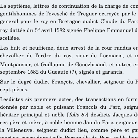
La septième, lettres de continuation de la charge de co
gentilshommes de l’evesché de Treguer octroyée par le
general pour le roy en Bretagne audict Claude du Parc,
e
roy dattée du 5
avril 1582 signée Phelippe Emmanuel de
scelléee.
Les huit et neuffieme, deux arrest de la cour randus en
chevallier de l’ordre du roy, sieur de Locmaria, et
Montpansier, et Guillaume de Gouezbriand, et autres e
septembre 1582 du Gueaute (?), signés et garantis.
Sur le degré dudict François, chevallier, seigneur du 
sept pièces.
Lesdictes six premiers actes, des transactions en for
donnés par noble et puissant François du Parc, seign
héritier principal et noble [
folio 8v
] desdicts Jacques d
ses père et mère, à noble homme Jan du Parc, seigneu
la Villeneuve, seigneur dudict lieu, comme père et g
mariage avecq damoiselle Perronelle du Parc, noble ho