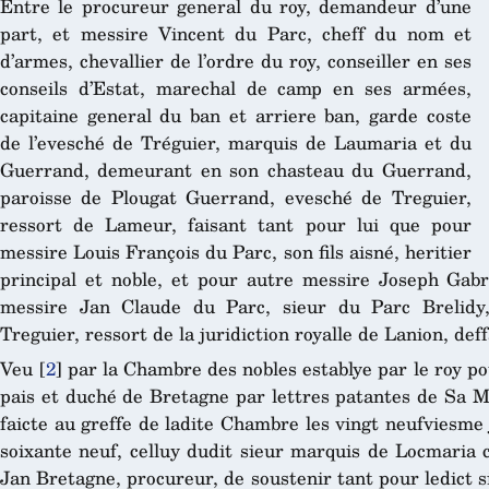
Entre le procureur general du roy, demandeur d’une
part, et messire Vincent du Parc, cheff du nom et
d’armes, chevallier de l’ordre du roy, conseiller en ses
conseils d’Estat, marechal de camp en ses armées,
capitaine general du ban et arriere ban, garde coste
de l’evesché de Tréguier, marquis de Laumaria et du
Guerrand, demeurant en son chasteau du Guerrand,
paroisse de Plougat Guerrand, evesché de Treguier,
ressort de Lameur, faisant tant pour lui que pour
messire Louis François du Parc, son fils aisné, heritier
principal et noble, et pour autre messire Joseph Gabri
messire Jan Claude du Parc, sieur du Parc Brelidy,
Treguier, ressort de la juridiction royalle de Lanion, def
Veu
[
2
]
par la Chambre des nobles establye par le roy po
pais et duché de Bretagne par lettres patantes de Sa Ma
faicte au greffe de ladite Chambre les vingt neufviesme j
soixante neuf, celluy dudit sieur marquis de Locmaria 
Jan Bretagne, procureur, de soustenir tant pour ledict 