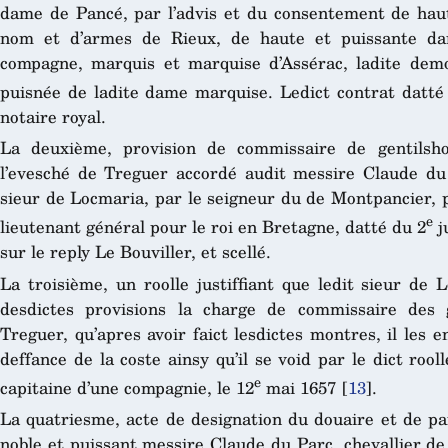
dame de Pancé, par l’advis et du consentement de haut
nom et d’armes de Rieux, de haute et puissante da
compagne, marquis et marquise d’Assérac, ladite dem
puisnée de ladite dame marquise. Ledict contrat datté
notaire royal.
La deuxième, provision de commissaire de gentils
l’evesché de Treguer accordé audit messire Claude du P
sieur de Locmaria, par le seigneur du de Montpancier, 
e
lieutenant général pour le roi en Bretagne, datté du 2
j
sur le reply Le Bouviller, et scellé.
La troisième, un roolle justiffiant que ledit sieur de
desdictes provisions la charge de commissaire des
Treguer, qu’apres avoir faict lesdictes montres, il les e
deffance de la coste ainsy qu’il se void par le dict rool
e
capitaine d’une compagnie, le 12
mai 1657
[
13
]
.
La quatriesme, acte de designation du douaire et de pa
noble et puissant messire Claude du Parc, chevallier de 