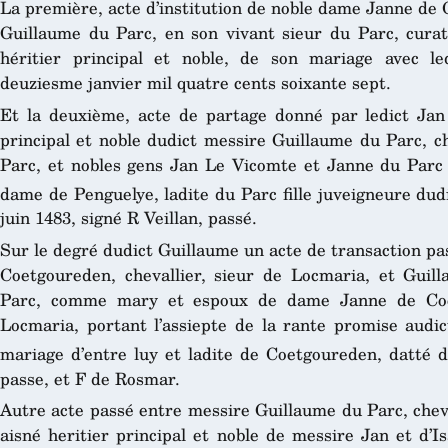
La première, acte d’institution de noble dame Janne de
Guillaume du Parc, en son vivant sieur du Parc, curatr
héritier principal et noble, de son mariage avec l
deuziesme janvier mil quatre cents soixante sept.
Et la deuxième, acte de partage donné par ledict Jan
principal et noble dudict messire Guillaume du Parc, ch
Parc, et nobles gens Jan Le Vicomte et Janne du Parc
dame de Penguelye, ladite du Parc fille juveigneure dud
juin 1483, signé R Veillan, passé.
Sur le degré dudict Guillaume un acte de transaction pa
Coetgoureden, chevallier, sieur de Locmaria, et Guill
Parc, comme mary et espoux de dame Janne de Coe
Locmaria, portant l’assiepte de la rante promise audic
mariage d’entre luy et ladite de Coetgoureden, datté 
passe, et F de Rosmar.
Autre acte passé entre messire Guillaume du Parc, chevall
aisné heritier principal et noble de messire Jan et d’I