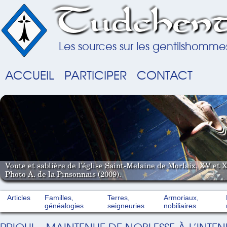
Tudchent
Les sources sur les gentilshomme
ACCUEIL
PARTICIPER
CONTACT
Voute et sablière de l'église Saint-Melaine de Morlaix, XV et X
Photo A. de la Pinsonnais (2009).
Articles
Familles,
Terres,
Armoriaux,
généalogies
seigneuries
nobiliaires