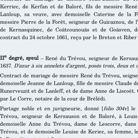
Kerriec, de Kerfan et de Baloré, fils de messire Re
Lanloup, sa veuve, avec demoiselle Caterine de la F
messire Pierre de la Forêt, seigneur de Guicaznou, de l
de Kernasquinec, de Coätcounouäs et de Goäsven, d
contract du 24 octobre 1661, reçu par le Breton et Riber
e
II
degré, ayeul
– René du Trévou, seigneur de Kersau
1637.
D’azur à six annelets d’argent, posés trois, deux et 
Contract de mariage de messire René du Trévou, seigne
demoiselle Jeanne de Lanloup, fille de messire Claude d
Runerveuzit et de Lanleff, et de dame Anne de Liscoët. 
par Le Corre, notaire de la cour de Brélédi.
Partage noble et en juvigneurie, donné [
folio 304v
] le
Trévou, seigneur de Kersauson et de Baloré, à Louis
demoiselle Anne du Trévou, dame de Lescorre, dans 
Trévou, et de demoiselle Louise de Keriec, sa femme, l