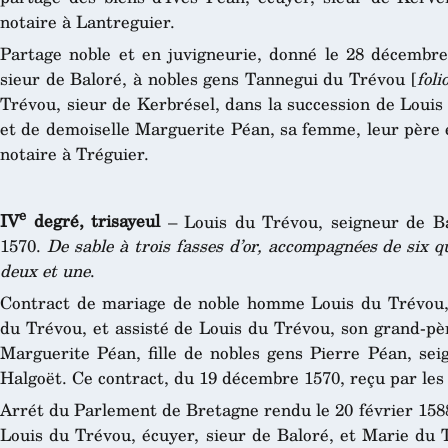
notaire à Lantreguier.
Partage noble et en juvigneurie, donné le 28 décembr
sieur de Baloré, à nobles gens Tannegui du Trévou [
foli
Trévou, sieur de Kerbrésel, dans la succession de Louis
et de demoiselle Marguerite Péan, sa femme, leur père e
notaire à Tréguier.
e
IV
degré, trisayeul
– Louis du Trévou, seigneur de B
1570.
De sable à trois fasses d’or, accompagnées de six q
deux et une
.
Contract de mariage de noble homme Louis du Trévou, 
du Trévou, et assisté de Louis du Trévou, son grand-pèr
Marguerite Péan, fille de nobles gens Pierre Péan, sei
Halgoët. Ce contract, du 19 décembre 1570, reçu par les 
Arrét du Parlement de Bretagne rendu le 20 février 1588
Louis du Trévou, écuyer, sieur de Baloré, et Marie du