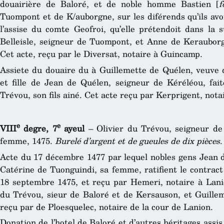
douairière de Baloré, et de noble homme Bastien [
f
Tuompont et de K/auborgne, sur les diférends qu’ils avo
l’assise du comte Geofroi, qu’elle prétendoit dans la
Belleisle, seigneur de Tuompont, et Anne de Keraubor
Cet acte, reçu par le Diversat, notaire à Guincamp.
Assiete du douaire du à Guillemette de Quélen, veuve
et fille de Jean de Quélen, seigneur de Kéréléou, fai
Trévou, son fils ainé. Cet acte reçu par Kerprigent, nota
e
e
VIII
degre, 7
ayeul
– Olivier du Trévou, seigneur de
femme, 1475.
Burelé d’argent et de gueules de dix pièces
.
Acte du 17 décembre 1477 par lequel nobles gens Jean d
Catérine de Tuonguindi, sa femme, ratifient le contract
18 septembre 1475, et reçu par Hemeri, notaire à Lanio
du Trévou, sieur de Baloré et de Kersauson, et Guilleme
reçu par de Ploesquelec, notaire de la cour de Lanion.
Donation de l’hotel de Baloré et d’autres héritages assis