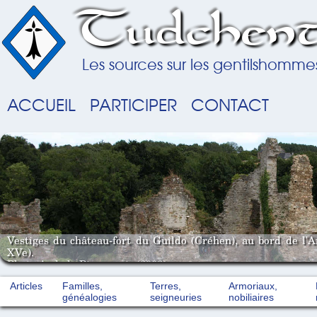
Tudchent
Les sources sur les gentilshomme
ACCUEIL
PARTICIPER
CONTACT
Vestiges du château-fort du Guildo (Créhen), au bord de l'
XVe).
Photo A. de la Pinsonnais (2008).
Articles
Familles,
Terres,
Armoriaux,
généalogies
seigneuries
nobiliaires