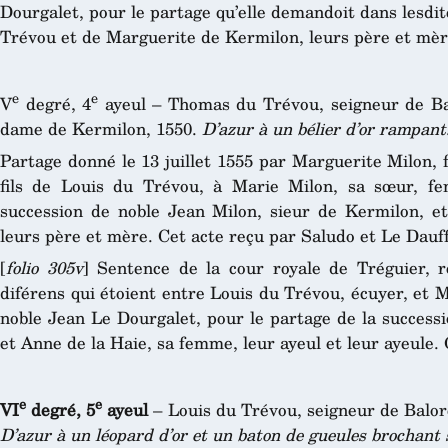
Dourgalet, pour le partage qu’elle demandoit dans lesdi
Trévou et de Marguerite de Kermilon, leurs père et mère
e
e
V
degré, 4
ayeul – Thomas du Trévou, seigneur de Ba
dame de Kermilon, 1550.
D’azur à un bélier d’or rampant
Partage donné le 13 juillet 1555 par Marguerite Milon
fils de Louis du Trévou, à Marie Milon, sa sœur, f
succession de noble Jean Milon, sieur de Kermilon, e
leurs père et mère. Cet acte reçu par Saludo et Le Dauff
[
folio 305v
] Sentence de la cour royale de Tréguier, 
diférens qui étoient entre Louis du Trévou, écuyer, et
noble Jean Le Dourgalet, pour le partage de la success
et Anne de la Haie, sa femme, leur ayeul et leur ayeule. 
e
e
VI
degré, 5
ayeul
– Louis du Trévou, seigneur de Balor
D’azur à un léopard d’or et un baton de gueules brochant 