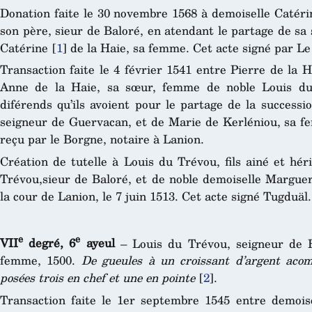
Donation faite le 30 novembre 1568 à demoiselle Catéri
son père, sieur de Baloré, en atendant le partage de sa 
Catérine
[
1
]
de la Haie, sa femme. Cet acte signé par Le
Transaction faite le 4 février 1541 entre Pierre de la 
Anne de la Haie, sa sœur, femme de noble Louis du 
diférends qu’ils avoient pour le partage de la successi
seigneur de Guervacan, et de Marie de Kerléniou, sa fe
reçu par le Borgne, notaire à Lanion.
Création de tutelle à Louis du Trévou, fils ainé et hér
Trévou,sieur de Baloré, et de noble demoiselle Margueri
la cour de Lanion, le 7 juin 1513. Cet acte signé Tugduäl.
e
e
VII
degré, 6
ayeul
– Louis du Trévou, seigneur de Ba
femme, 1500.
De gueules à un croissant d’argent aco
posées trois en chef et une en pointe
[
2
]
.
Transaction faite le 1er septembre 1545 entre demois