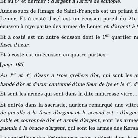
Et au 8
et dernier :
d’argent à l’arbre de scinople
.
Audessoubz de l’image de Saint-François est un priant d
Lenier. Et à costé d’icel est un écusson pareil du 21e
écusson à mye partie des armes de Lenier et
d’argent à 
er
Et à costé est un autre écusson dont le 1
quartier ne
fasce d’azur
.
Et à costé est un écusson en quatre parties :
[
page 195
]
er
e
Au 1
et 4
, d’azur à trois grêliers d’or
, qui sont les
e
bandé d’or et d’azur cantonné d’une fleur de lys et le 4
, d
Et sont les armes qui sont dans la dite maîtresse vitre…
Et entrés dans la sacristie, aurions remarqué une vitt
de gueulle à la fasce d’argent et le second est : d’arge
sable et couronnée d’or et armée d’argent
, sont les arme
gueulle à la boucle d’argent
, qui sont les armes des Kers
Le contrôlleur des Préminences nous a décrit dans le co