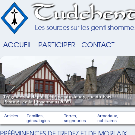
Tudchent
Les sources sur les gentilshomme
ACCUEIL
PARTICIPER
CONTACT
Tréguier vue depuis les rives du Jaudy, rue du Port.
Photo A. de la Pinsonnais (2009).
Articles
Familles,
Terres,
Armoriaux,
généalogies
seigneuries
nobiliaires
PRÉÉMINENCES DE TREDEZ ET DE MORLAIX