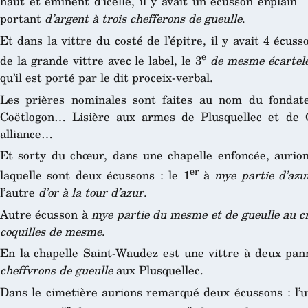
haut et éminent d’icelle, il y avait un écusson enplain
portant
d’argent à trois chefferons de gueulle
.
Et dans la vittre du costé de l’épitre, il y avait 4 écu
e
de la grande vittre avec le label, le 3
de mesme écartelé
qu’il est porté par le dit proceix-verbal.
Les prières nominales sont faites au nom du fondat
Coëtlogon… Lisière aux armes de Plusquellec et de 
alliance…
Et sorty du chœur, dans une chapelle enfoncée, aurio
er
laquelle sont deux écussons : le 1
à
mye partie d’azu
l’autre
d’or à la tour d’azur
.
Autre écusson à
mye partie du mesme et de gueulle au cr
coquilles de mesme
.
En la chapelle Saint-Waudez est une vittre à deux pa
cheffvrons de gueulle
aux Plusquellec.
Dans le cimetière aurions remarqué deux écussons : l’
er
e