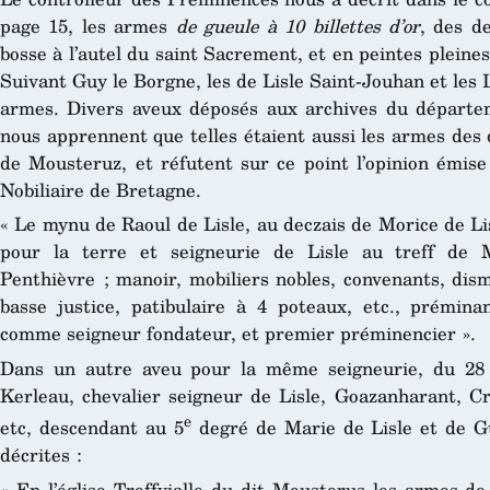
page 15, les armes
de gueule à 10 billettes d’or
, des d
bosse à l’autel du saint Sacrement, et en peintes pleines 
Suivant Guy le Borgne, les de Lisle Saint-Jouhan et les
armes. Divers aveux déposés aux archives du départem
nous apprennent que telles étaient aussi les armes des
de Mousteruz, et réfutent sur ce point l’opinion émi
Nobiliaire de Bretagne.
« Le mynu de Raoul de Lisle, au deczais de Morice de Lis
pour la terre et seigneurie de Lisle au treff de 
Penthièvre ; manoir, mobiliers nobles, convenants, dis
basse justice, patibulaire à 4 poteaux, etc., prémina
comme seigneur fondateur, et premier préminencier ».
Dans un autre aveu pour la même seigneurie, du 28 
Kerleau, chevalier seigneur de Lisle, Goazanharant, Cr
e
etc, descendant au 5
degré de Marie de Lisle et de G
décrites :
« En l’église Treffvialle du dit Mousterus les armes de