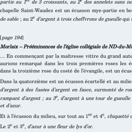
partie au 1
de 3 croissants, au 2
des annelets sans n
chapelle Saint-Waudez est un écusson mye-partie en bo
e
de sable
; au 2
d’argent à trois cheffvrons de gueulle
qui 
[
page 194
]
Morlaix – Prééminences de l’église collégiale de ND-du-M
… En commençant par la maîtresse vittre du grand autel
aurions remarqué dans les trois premières roses les 
dans la troizième rose du costé de l’évangile, est un écu
Dans la quatorzième est un écusson écartellé et au mili
d’argent à des fusées d’argent en fasce, surmonté de r
e
rampant d’argent ; au 3
, d’argent à une tour de gueulle 
et d’azur
.
er
e
Et à l’écusson du milieu, sur tout au 1
et 4
,
chiquetté d
e
e
Le 2
et 3
,
d’azur à une fleur de lys d’or
.