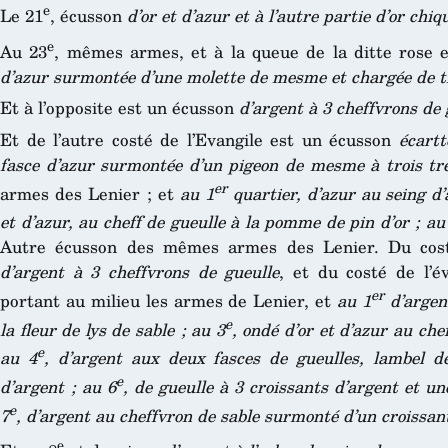
e
Le 21
, écusson
d’or et d’azur et à l’autre partie d’or chi
e
Au 23
, mêmes armes, et à la queue de la ditte rose
d’azur surmontée d’une molette de mesme et chargée de tro
Et à l’opposite est un écusson
d’argent à 3 cheffvrons de 
Et de l’autre costé de l’Evangile est un écusson
écartt
fasce d’azur surmontée d’un pigeon de mesme à trois tre
er
armes des Lenier ; et
au 1
quartier, d’azur au seing d
et d’azur, au cheff de gueulle à la pomme de pin d’or ; au
Autre écusson des mêmes armes des Lenier. Du costé
d’argent à 3 cheffvrons de gueulle
, et du costé de l’é
er
portant au milieu les armes de Lenier, et
au 1
d’argent
e
la fleur de lys de sable ; au 3
, ondé d’or et d’azur au che
e
au 4
, d’argent aux deux fasces de gueulles, lambel 
e
d’argent ; au 6
, de gueulle à 3 croissants d’argent et 
e
7
, d’argent au cheffvron de sable surmonté d’un croissa
e