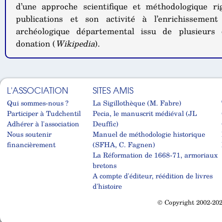
d’une approche scientifique et méthodologique ri
publications et son activité à l’enrichisseme
archéologique départemental issu de plusieurs 
donation (
Wikipedia
).
L'ASSOCIATION
SITES AMIS
Qui sommes-nous ?
La Sigillothèque (M. Fabre)
Participer à Tudchentil
Pecia, le manuscrit médiéval (JL
Adhérer à l'association
Deuffic)
Nous soutenir
Manuel de méthodologie historique
financièrement
(SFHA, C. Fagnen)
La Réformation de 1668-71, armoriaux
bretons
A compte d'éditeur, réédition de livres
d'histoire
© Copyright 2002-202
Cabinet d'orthodonthie à Nantes
Cabinet d'orthodonthie à Nantes