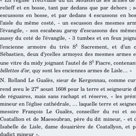
relieff et en bosse, tant par dedans que par dehors ; s
escussons en bosse, et par dedans 4 escussons en bos
l’aisle du même costé, - un escusson des mesmes arm
l’évangile, - son escabeau garny d’escussons des mêm
aussy du coté de l’évangile, - 3 tumbes et en feux joign
t
l’encienne armoire du très S
Sacrement, et d’un c
Sébastien, deux d’ycelles armoyez des mesmes armes en
t
une vitre du midy joignant l’autel de S
Fiacre, contena
billettes d’or
, quy sont les enciennes armes de Lisle… »
N. Rolland Le Gualès, sieur de Kergonnau, comme cur
e
rend aveu le 27
aoust 1608 pour la terre et seigneurie
de réguaires, mais sans rachapt et réserve, « les prém
mineur en l’église cathédrale, … laquelle terre et seigne
messire François Le Gualès, conseiller du roi et s
Coatallion et de Maesoubran, père du dit mineur, - et 
Isabelle de Lisle, dame douairière de Coatallyon, et 
dudict mineur ».