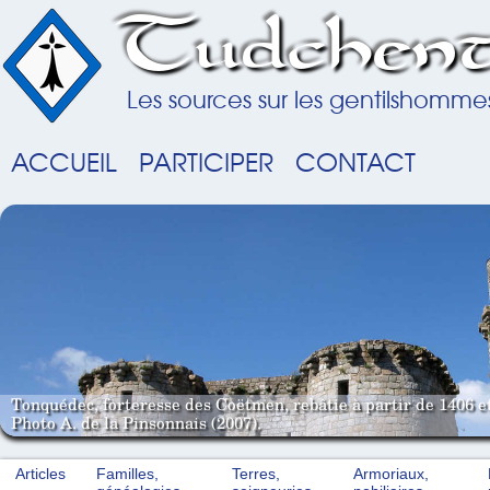
Tudchent
Les sources sur les gentilshomme
ACCUEIL
PARTICIPER
CONTACT
Tonquédec, forteresse des Coëtmen, rebâtie à partir de 1406 e
Photo A. de la Pinsonnais (2007).
Articles
Familles,
Terres,
Armoriaux,