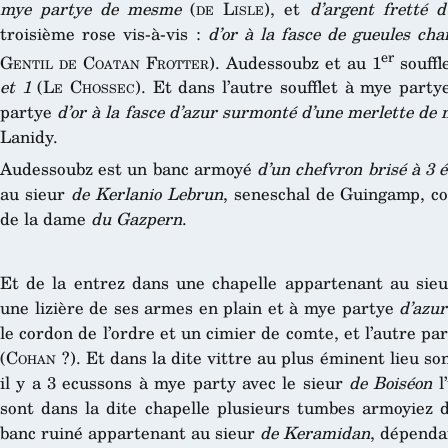
mye partye de mesme
(
de Lisle
), et
d’argent fretté d
troisième rose vis-à-vis :
d’or à la fasce de gueules ch
er
Gentil de Coatan Frotter
). Audessoubz et au 1
souffl
et 1
(
Le Chossec
). Et dans l’autre soufflet à mye part
partye
d’or à la fasce d’azur surmonté d’une merlette de
Lanidy.
Audessoubz est un banc armoyé
d’un chefvron brisé à 3 é
au sieur
de Kerlanio Lebrun
, seneschal de Guingamp, c
de la dame
du Gazpern
.
Et de la entrez dans une chapelle appartenant au sie
une lizière de ses armes en plain et à mye partye
d’azur
le cordon de l’ordre et un cimier de comte, et l’autre pa
(
Cohan
?). Et dans la dite vittre au plus éminent lieu so
il y a 3 ecussons à mye party avec le sieur
de Boiséon
l’
sont dans la dite chapelle plusieurs tumbes armoyiez
banc ruiné appartenant au sieur
de Keramidan
, dépenda