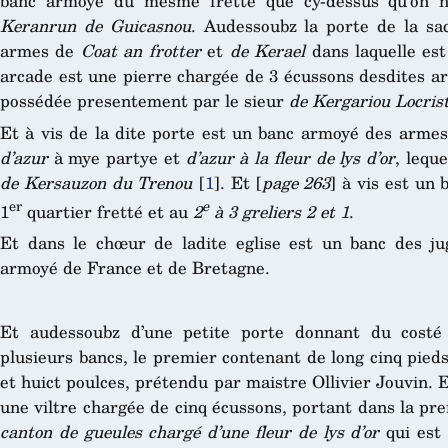
banc armoyé du mesme fretté que cy-dessus qu’on n
Keranrun de Guicasnou
. Audessoubz la porte de la sa
armes de
Coat an frotter
et
de Kerael
dans laquelle est
arcade est une pierre chargée de 3 écussons desdites a
possédée presentement par le sieur
de Kergariou Locris
Et à vis de la dite porte est un banc armoyé des arme
d’azur
à mye partye et
d’azur à la fleur de lys d’or
, lequ
de Kersauzon du Trenou
[
1
]
. Et [
page 263
] à vis est un
er
e
1
quartier fretté et au
2
à 3 greliers 2 et 1
.
Et dans le chœur de ladite eglise est un banc des j
armoyé de France et de Bretagne.
Et audessoubz d’une petite porte donnant du costé 
plusieurs bancs, le premier contenant de long cinq pieds 
et huict poulces, prétendu par maistre Ollivier Jouvin. E
une viltre chargée de cinq écussons, portant dans la pr
canton de gueules chargé d’une fleur de lys d’or
qui est