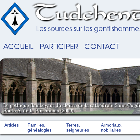
Tudchent
Les sources sur les gentilshomme
ACCUEIL
PARTICIPER
CONTACT
Le gothique flamboyant du cloître de la cathédrale Saint-Tugd
Photo A. de la Pinsonnais (2009).
Articles
Familles,
Terres,
Armoriaux,
généalogies
seigneuries
nobiliaires