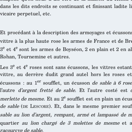
dans les dits endroits se continuant et finissant ladite l
vicaire perpetuel, etc.
Et procédant à la description des armoyages et écusson
vittre à la plus haute rose les armes de France et de Br
e
e
3
et 4
sont les armes de Boyséon, 2 en plain et 2 en a
Rohan, Tournemine et autres.
e
e
Les 3
et 4
roses sont sans écussons, les vittres esta
vittre, au derrère dudit grand autel hors les roses et 
er
écussons : au 1
soufflet, un écusson
de sable à 6 rose
l’autre
d’argent fretté de sable
. Et l’autre costé est
e
merlette de mesme
. Et au 2
soufflet est en plain un éc
de sable
(
de Lescore
). Et, dans le mesme premier souf
sable au lion d’argent, rempant, armé et lampassé de 
quartier
au lion chargé de 3 molettes de mesme
et a
racourcye de sable
.