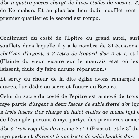
d’or à quatre pièces chargé de huict étoiles de mesme, 3,
de Kermabon. Et au plus bas lieu dudit soufflet son
premier quartier et le second est rompu.
Continuant du costé de l’Epitre du grand autel, au
soufflets dans laquelle il y a le nombre de 31 écussons 
cheffvon d’argent, à 3 têtes de léopard d’or 2 et 1
, et 
(Plainte du sieur vicaire sur le mauvais état où les
laissent, faute d’y faire aucune réparation.)
Et sorty du chœur de la dite églize avons remarqué 
autres, l’un dédié au sacre et l’autre au Rozaire.
Celui du sacre du costé de l’épitre est armoyé de trois
mye partie
d’argent à deux fasces de sable fretté d’or
(qu
à trois fasces d’or chargé de huict étoiles de même
(qui 
de l’évangile portant à mye partye des premières armes
e
d’or à trois coquilles de mesme 2 et 1
(
Periou
), et le 3
du 
mye pertie et
d’argent à une beste de sable bandée d’or
.