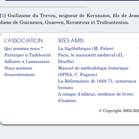
[
1
]
Guillaume du Trevou, seigneur de Kersauzon, fils de Jean
dame de Guicaznou, Goasven, Keranroux et Trofeunteniou.
L'ASSOCIATION
SITES AMIS
Qui sommes-nous ?
La Sigillothèque (M. Fabre)
Participer à Tudchentil
Pecia, le manuscrit médiéval (JL
Adhérer à l'association
Deuffic)
Nous soutenir
Manuel de méthodologie historique
financièrement
(SFHA, C. Fagnen)
La Réformation de 1668-71, armoriaux
bretons
A compte d'éditeur, réédition de livres
d'histoire
© Copyright 2002-202
Cabinet d'orthodonthie à Nantes
Cabinet d'orthodonthie à Nantes