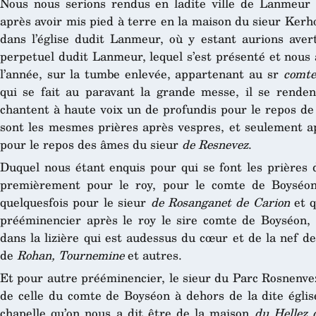
Nous nous serions rendus en ladite ville de Lanmeur e
après avoir mis pied à terre en la maison du sieur Kerh
dans l’église dudit Lanmeur, où y estant aurions avert
perpetuel dudit Lanmeur, lequel s’est présenté et nous 
l’année, sur la tumbe enlevée, appartenant au sr
comte
qui se fait au paravant la grande messe, il se rendent
chantent à haute voix un de profundis pour le repos de
sont les mesmes prières après vespres, et seulement ap
pour le repos des âmes du sieur
de Resnevez
.
Duquel nous étant enquis pour qui se font les prières do
premièrement pour le roy, pour le comte de Boyséon
quelquesfois pour le sieur
de Rosanganet de Carion
et q
prééminencier après le roy le sire comte de Boyséon,
dans la lizière qui est audessus du cœur et de la nef de 
de
Rohan, Tournemine
et autres.
Et pour autre prééminencier, le sieur du Parc Rosnenvez 
de celle du comte de Boyséon à dehors de la dite église j
chapelle qu’on nous a dit être de la maison
du Hellez 