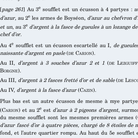
e
[
page 261
] Au 3
soufflet est un écusson à 4 partyes : a
e
d’azur
, au 2
les armes de Boyséon,
d’azur au chefvron d’
e
et un
, au 3
d’argent à la fasce de gueules à un lozange de
chef d’or
.
e
Au 4
soufflet est un écusson escartellé au I,
de gueules
naissante d’argent en pasle
(
de Carion
).
Au II,
d’argent à 3 souches d’azur 2 et 1
(
de Lezguiff
Borgne
).
Au III,
d’argent à 2 fasces fretté d’or et de sable
(
de Lesc
Au IV,
d’argent à la fasce d’azur
(
Cazin
).
Plus bas est un autre écusson de mesme à mye partye
e
(
Carion
) et au 2
est
d’azur à 2 pigeons d’argent
, surmo
du mesme soufflet sont les mesmes premières armes (
d’azur fascé d’or à quatre pièces, chargé de 8 étoiles de 
fond, et l’autre quartier rompu. Au haut du 5e soufflet