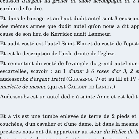
écusson
d’argent au grelier de sable accompagné de 3 
cordon de l’ordre.
Et dans le boisage et au haut dudit autel sont 3 écusson
des mêmes armes que dudit autel qu’on nous a dit ap
cause de son lieu de Kerridec audit Lanmeur.
Et audit costé est l’autel Saint-Eloi et du costé de l’epi
Et est la description de l’aisle droite de l’eglize.
Et remontant du costé de l’evangile du grand autel aur
escartellée, scavoir : au I
d’azur à 6 roses d’or 3, 2 e
audessoubz
d’argent fretté
(
Guicaznou
?) et au III et IV
merlette de mesme
(qui est
Calloet de Lanidy
.)
Audessoubz est un autel dedié à sainte Anne et est ledit
Et à vis est une tumbe enlevée de terre de 2 pieds et 
couchées, d’un cavalier et d’une dame. Et dans la mesme 
prestres nous ont dit appartenir au sieur
du Hellez de l