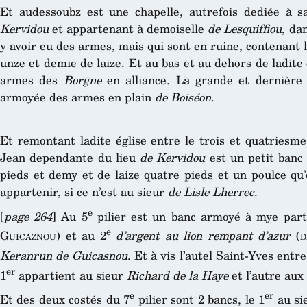
Et audessoubz est une chapelle, autrefois dediée à 
Kervidou
et appartenant à demoiselle
de Lesquiffiou
, da
y avoir eu des armes, mais qui sont en ruine, contenant l
unze et demie de laize. Et au bas et au dehors de ladite
armes des
Borgne
en alliance. La grande et dernière v
armoyée des armes en plain
de Boiséon
.
Et remontant ladite église entre le trois et quatriesme p
Jean dependante du lieu
de Kervidou
est un petit banc
pieds et demy et de laize quatre pieds et un poulce qu’
appartenir, si ce n’est au sieur
de Lisle Lherrec
.
e
[
page 264
] Au 5
pilier est un banc armoyé à mye part
e
Guicaznou
) et au 2
d’argent au lion rempant d’azur
(
d
Keranrun de Guicasnou
. Et à vis l’autel Saint-Yves entre
er
1
appartient au sieur
Richard de la Haye
et l’autre aux
e
er
Et des deux costés du 7
pilier sont 2 bancs, le 1
au si