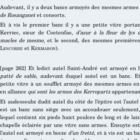
Audevant, il y a deux bancs armoyés des mesmes armes 
de Rosanganet
et consorts.
Et à vis le premier banc il y a une petite vitre porta
Kerriec, sieur de Coetenfao,
d’azur à la fleur de lys
macles de mesme
, et le second, des mesmes premières 
Lescorre
et
Kermabon
).
[page 262] Et ledict autel Saint-André est armoyé en
patté de sable
, audevant duquel autel est un banc. Et 
petite vitre à un soufflet armoyé des mesmes armes en 
en alliance
qui sont les armes des Kerropartz
appartenant
Et audessoubz dudit autel du côté de l’épitre est l’aute
est un banc sans siège avec un accoudouer seulement
lequel contient six pieds huict poulces de long et de lai
chapelle éclairée par une vitre sans armes. Ensuyte est
l’autel est armoyé en bocze
d’un fretté
, et à vis est un b