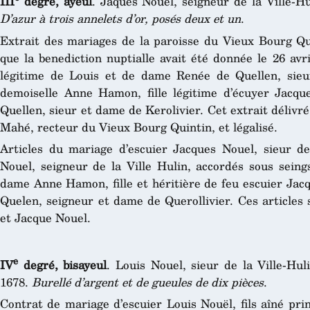
III
degré, ayeul
. Jaques Nouel, seigneur de la Ville-
D’azur à trois annelets d’or, posés deux et un
.
Extrait des mariages de la paroisse du Vieux Bourg Qu
que la benediction nuptialle avait été donnée le 26 avr
légitime de Louis et de dame Renée de Quellen, sieur
demoiselle Anne Hamon, fille légitime d’écuyer Jac
Quellen, sieur et dame de Kerolivier. Cet extrait déliv
Mahé, recteur du Vieux Bourg Quintin, et légalisé.
Articles du mariage d’escuier Jacques Nouel, sieur des
Nouel, seigneur de la Ville Hulin, accordés sous seing
dame Anne Hamon, fille et héritière de feu escuier J
Quelen, seigneur et dame de Querollivier. Ces articles
et Jacque Nouel.
e
IV
degré, bisayeul
. Louis Nouel, sieur de la Ville-Hu
1678.
Burellé d’argent et de gueules de dix pièces
.
Contrat de mariage d’escuier Louis Nouël, fils aîné pri