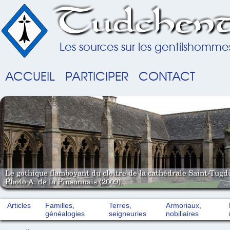
Tudchent
Les sources sur les gentilshomme
ACCUEIL
PARTICIPER
CONTACT
Le gothique flamboyant du cloître de la cathédrale Saint-Tugd
Photo A. de la Pinsonnais (2009).
Articles
Familles,
Terres,
Armoriaux,
généalogies
seigneuries
nobiliaires