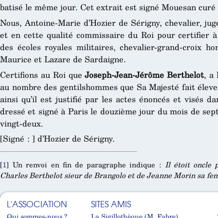
batisé le même jour. Cet extrait est signé Mouesan curé 
Nous, Antoine-Marie d’Hozier de Sérigny, chevalier, jug
et en cette qualité commissaire du Roi pour certifier 
des écoles royales militaires, chevalier-grand-croix ho
Maurice et Lazare de Sardaigne.
Certifions au Roi que
Joseph-Jean-Jérôme Berthelot
, a
au nombre des gentilshommes que Sa Majesté fait élever 
ainsi qu’il est justifié par les actes énoncés et visés 
dressé et signé à Paris le douzième jour du mois de sep
vingt-deux.
[Signé : ] d’Hozier de Sérigny.
[
1
]
Un renvoi en fin de paragraphe indique :
Il étoit oncle 
Charles Berthelot sieur de Brangolo et de Jeanne Morin sa f
L'ASSOCIATION
SITES AMIS
Qui sommes-nous ?
La Sigillothèque (M. Fabre)