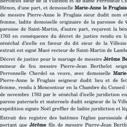
Berthelot sieur de la Villezion et de dame Perronelle C
Hénon, d’une part, et demoiselle
Marie-Anne le Fruglais
de messire Pierre-Anne le Fruglais sieur dudit nom 
femme, ladite demoiselle originaire de la paroisse de 
paroisse de Saint-Martin, d’autre part, reçurent la bé
1763 en conséquence du décret de justice rendu en la
sénéchal d’icelle en faveur du dit sieur de la Ville
extrait est signé Macé recteur de Saint-Martin de Lambal
Décret de justice pour le mariage de messire
Jérôme Be
mineur de feu messire Pierre-Jean Berthelot seig
Perronnelle Cherdel sa veuve, avec demoiselle
Marie
Pierre-Anne le Fruglais seigneur dudit lieu et de 
femme, rendu à Moncontour en la Chambre du Conseil de l
de novembre 1763 par le sénéchal d’icelle juridiction 
parens paternels et maternels dudit seigneur de la Ville
expédition signée Noël greffier de ladite juridiction et lé
Extrait des registre des batêmes l’église paroissiale
portant que
Jérôme
fils de messire Pierre-Jean Berthe