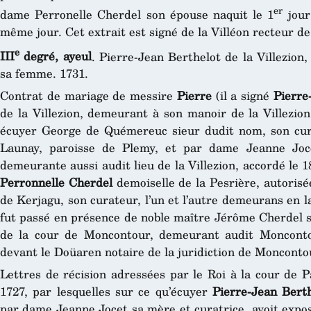
er
dame Perronelle Cherdel son épouse naquit le 1
jour
même jour. Cet extrait est signé de la Villéon recteur de
e
III
degré, ayeul
. Pierre-Jean Berthelot de la Villezion
sa femme. 1731.
Contrat de mariage de messire
Pierre
(il a signé
Pierre
de la Villezion, demeurant à son manoir de la Villezio
écuyer George de Quémereuc sieur dudit nom, son cu
Launay, paroisse de Plemy, et par dame Jeanne Joc
demeurante aussi audit lieu de la Villezion, accordé le
Perronnelle Cherdel
demoiselle de la Pesrière, autoris
de Kerjagu, son curateur, l’un et l’autre demeurans en l
fut passé en présence de noble maître Jérôme Cherdel si
de la cour de Moncontour, demeurant audit Moncontou
devant le Doüaren notaire de la juridiction de Moncont
Lettres de récision adressées par le Roi à la cour de 
1727, par lesquelles sur ce qu’écuyer
Pierre-Jean Bert
par dame Jeanne Jocet sa mère et curatrice, avoit ex