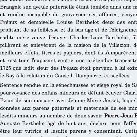
Brangolo son ayeule paternelle étant tombée dans une ma
et rendue incapable de gouverner ses affaires, écuye
Préaux et demoiselle Louise Berthelot deux des enf
profitant de sa foiblesse et du bas âge et de l’éloignem
sadite mère veuve d’écuyer Charles-Louis Berthelot, fi
pillèrent et enlevèrent de la maison de la Villezion, d
meilleurs effets, titres et papiers, dont ils s’emparèrent
et restituer l’exposant contre une prétendue transacti
1725 que ledit sieur des Préaux étoit parvenu à lui ext
le Roy à la relation du Conseil, Dampierre, et scellées.
Sentence rendue en la sénéchaussée et siège royal de Sa
pourvoyance des enfans mineurs de défunt écuyer Charles
Ezion de son mariage avec Jeanne-Marie Josset, laquel
données aux parens paternels et maternels de ses mineu
lesdits mineurs au nombre de deux savoir
Pierre-Jean 
Auguste Berthelot âgé de huit ans, déclare pour l’affec
être leur tutrice si lesdits parens y consentent. Cett