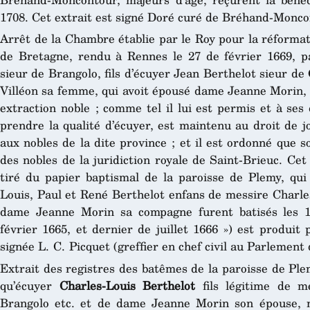
1708. Cet extrait est signé Doré curé de Bréhand-Moncon
Arrêt de la Chambre établie par le Roy pour la réformat
de Bretagne, rendu à Rennes le 27 de février 1669, p
sieur de Brangolo, fils d’écuyer Jean Berthelot sieur de
Villéon sa femme, qui avoit épousé dame Jeanne Morin, e
extraction noble ; comme tel il lui est permis et à se
prendre la qualité d’écuyer, est maintenu au droit de jo
aux nobles de la dite province ; et il est ordonné que 
des nobles de la juridiction royale de Saint-Brieuc. Cet 
tiré du papier baptismal de la paroisse de Plemy, qui 
Louis, Paul et René Berthelot enfans de messire Charle
dame Jeanne Morin sa compagne furent batisés les 18 
février 1665, et dernier de juillet 1666 ») est produit
signée L. C. Picquet (greffier en chef civil au Parlement
Extrait des registres des batêmes de la paroisse de Ple
qu’écuyer
Charles-Louis Berthelot
fils légitime de m
Brangolo etc. et de dame Jeanne Morin son épouse, na