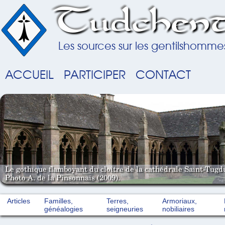
Tudchent
Les sources sur les gentilshomme
ACCUEIL
PARTICIPER
CONTACT
Le gothique flamboyant du cloître de la cathédrale Saint-Tugd
Photo A. de la Pinsonnais (2009).
Articles
Familles,
Terres,
Armoriaux,
généalogies
seigneuries
nobiliaires