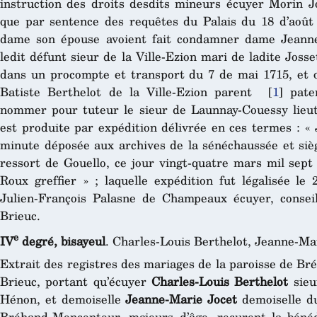
instruction des droits desdits mineurs écuyer Morin J
que par sentence des requêtes du Palais du 18 d’août 
dame son épouse avoient fait condamner dame Jeanne
ledit défunt sieur de la Ville-Ezion mari de ladite Joss
dans un procompte et transport du 7 de mai 1715, et où
Batiste Berthelot de la Ville-Ezion parent
[
1
]
pater
nommer pour tuteur le sieur de Launnay-Couessy lieute
est produite par expédition délivrée en ces termes : « 
minute déposée aux archives de la sénéchaussée et sièg
ressort de Gouello, ce jour vingt-quatre mars mil sept 
Roux greffier » ; laquelle expédition fut légalisée le
Julien-François Palasne de Champeaux écuyer, conseil
Brieuc.
e
IV
degré, bisayeul
. Charles-Louis Berthelot, Jeanne-Ma
Extrait des registres des mariages de la paroisse de B
Brieuc, portant qu’écuyer
Charles-Louis Berthelot
sieur
Hénon, et demoiselle
Jeanne-Marie Jocet
demoiselle du
Bréhand-Moncontour, majeurs d’âge, reçurent la bénéd