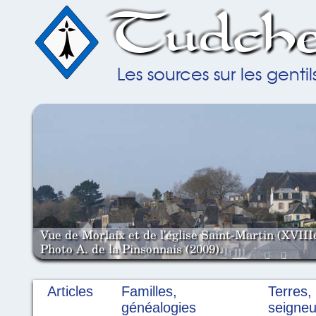
Tudche
Les sources sur les gent
Vue de Morlaix et de l'église Saint-Martin (XVIII
Photo A. de la Pinsonnais (2009).
Articles
Familles,
Terres,
généalogies
seigneu