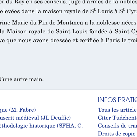
ler du Roy en ses conseils, juge d’armes de la nobl
t
t
s elevées dans la maison royale de S
Louis à S
Cyr
rine Marie du Pin de Montmea a la noblesse nécess
la Maison royale de Saint Louis fondée à Saint Cyr 
ve que nous avons dressée et cerifiée à Paris le tro
d’une autre main.
INFOS PRATI
que (M. Fabre)
Tous les article
uscrit médiéval (JL Deuffic)
Citer Tudchent
thodologie historique (SFHA, C.
Conseils de tra
Droits de copie