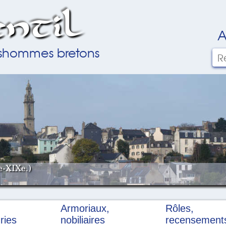
ntil
A
ilshommes bretons
e-XIXe.)
Armoriaux,
Rôles,
ries
nobiliaires
recensement