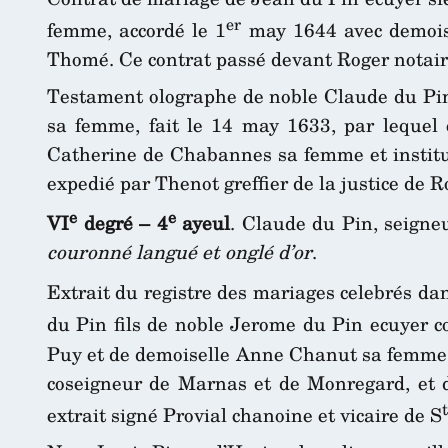
er
femme, accordé le 1
may 1644 avec demoise
Thomé. Ce contrat passé devant Roger notair
Testament olographe de noble Claude du Pin
sa femme, fait le 14 may 1633, par lequel en
Catherine de Chabannes sa femme et institue 
expedié par Thenot greffier de la justice de 
e
e
VI
degré – 4
ayeul
. Claude du Pin, seign
couronné langué et onglé d’or
.
Extrait du registre des mariages celebrés dans
du Pin fils de noble Jerome du Pin ecuyer 
Puy et de demoiselle Anne Chanut sa femme d
coseigneur de Marnas et de Monregard, et d
t
extrait signé Provial chanoine et vicaire de S