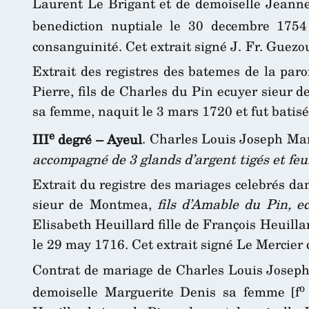
Laurent Le Brigant et de demoiselle Jeanne
benediction nuptiale le 30 decembre 1754
consanguinité. Cet extrait signé J. Fr. Guezou
Extrait des registres des batemes de la par
Pierre, fils de Charles du Pin ecuyer sieur 
sa femme, naquit le 3 mars 1720 et fut batisé
e
III
degré – Ayeul
. Charles Louis Joseph Ma
accompagné de 3 glands d’argent tigés et feui
Extrait du registre des mariages celebrés d
sieur de Montmea,
fils d’Amable du Pin, 
Elisabeth Heuillard fille de François Heuill
le 29 may 1716. Cet extrait signé Le Mercier 
Contrat de mariage de Charles Louis Joseph
o
demoiselle Marguerite Denis sa femme [f