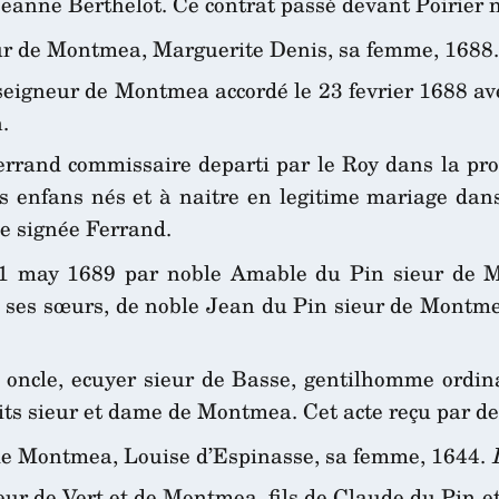
Jeanne Berthelot. Ce contrat passé devant Poirier 
ur de Montmea, Marguerite Denis, sa femme, 1688
eigneur de Montmea accordé le 23 fevrier 1688 av
.
rrand commissaire departi par le Roy dans la pr
enfans nés et à naitre en legitime mariage dans l
ce signée Ferrand.
11 may 1689 par noble Amable du Pin sieur de Mo
ses sœurs, de noble Jean du Pin sieur de Montme
 oncle, ecuyer sieur de Basse, gentilhomme ordin
dits sieur et dame de Montmea. Cet acte reçu par d
 de Montmea, Louise d’Espinasse, sa femme, 1644.
eur de Vert et de Montmea, fils de Claude du Pin 