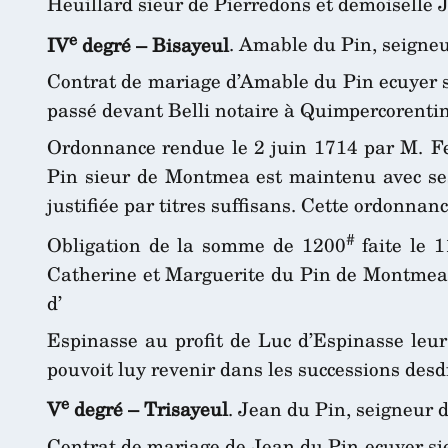
Heuillard sieur de Pierredons et demoiselle 
e
IV
degré – Bisayeul
. Amable du Pin, seigne
Contrat de mariage d’Amable du Pin ecuyer s
passé devant Belli notaire à Quimpercorentin
Ordonnance rendue le 2 juin 1714 par M. Fe
Pin sieur de Montmea est maintenu avec ses 
justifiée par titres suffisans. Cette ordonnan
#
Obligation de la somme de 1200
faite le 
Catherine et Marguerite du Pin de Montmea 
d’
Espinasse au profit de Luc d’Espinasse leur
pouvoit luy revenir dans les successions des
e
V
degré – Trisayeul
. Jean du Pin, seigneur
Contrat de mariage de Jean du Pin ecuyer si