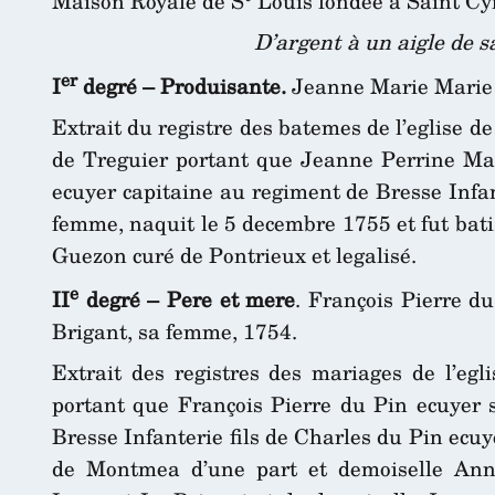
Maison Royale de S
Louis fondée à Saint Cyr
D’argent à un aigle de 
er
I
degré – Produisante.
Jeanne Marie Marie 
Extrait du registre des batemes de l’eglise 
de Treguier portant que Jeanne Perrine Mar
ecuyer capitaine au regiment de Bresse Infa
femme, naquit le 5 decembre 1755 et fut batis
Guezon curé de Pontrieux et legalisé.
e
II
degré – Pere et mere
. François Pierre 
Brigant, sa femme, 1754.
Extrait des registres des mariages de l’eg
portant que François Pierre du Pin ecuyer
Bresse Infanterie fils de Charles du Pin ecu
de Montmea d’une part et demoiselle Ann