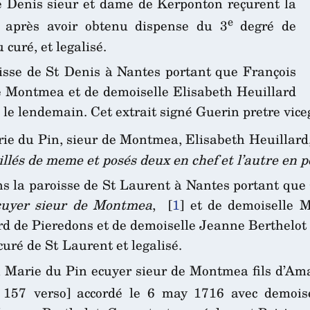
 Denis sieur et dame de Kerponton reçurent la
e
 après avoir obtenu dispense du 3
degré de
 curé, et legalisé.
oisse de St Denis à Nantes portant que François
de Montmea et de demoiselle Elisabeth Heuillard
 le lendemain. Cet extrait signé Guerin pretre viceg
rie du Pin, sieur de Montmea, Elisabeth Heuillard
llés de meme et posés deux en chef et l’autre en p
ans la paroisse de St Laurent à Nantes portant qu
ecuyer sieur de Montmea
,
[
1
]
et de demoiselle Ma
ard de Pieredons et de demoiselle Jeanne Berthelot
curé de St Laurent et legalisé.
 Marie du Pin ecuyer sieur de Montmea fils d’Am
157 verso] accordé le 6 may 1716 avec demoisel