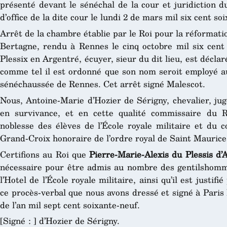
présenté devant le sénéchal de la cour et juridiction 
d’office de la dite cour le lundi 2 de mars mil six cent s
Arrêt de la chambre établie par le Roi pour la réformati
Bertagne, rendu à Rennes le cinq octobre mil six cent 
Plessix en Argentré, écuyer, sieur du dit lieu, est déclar
comme tel il est ordonné que son nom seroit employé au
sénéchaussée de Rennes. Cet arrêt signé Malescot.
Nous, Antoine-Marie d’Hozier de Sérigny, chevalier, ju
en survivance, et en cette qualité commissaire du R
noblesse des élèves de l’École royale militaire et du c
Grand-Croix honoraire de l’ordre royal de Saint Maurice
Certifions au Roi que
Pierre-Marie-Alexis du Plessis d
nécessaire pour être admis au nombre des gentilshomm
l’Hotel de l’École royale militaire, ainsi qu’il est justif
ce procès-verbal que nous avons dressé et signé à Paris
de l’an mil sept cent soixante-neuf.
[Signé : ] d’Hozier de Sérigny.