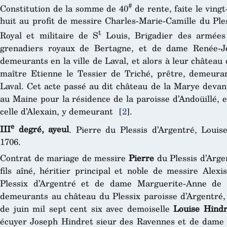
#
Constitution de la somme de 40
de rente, faite le vingt
huit au profit de messire Charles-Marie-Camille du Ples
t
Royal et militaire de S
Louis, Brigadier des armées
grenadiers royaux de Bertagne, et de dame Renée-J
demeurants en la ville de Laval, et alors à leur château 
maître Etienne le Tessier de Triché, prêtre, demeuran
Laval. Cet acte passé au dit château de la Marye devan
au Maine pour la résidence de la paroisse d’Andoüillé,
celle d’Alexain, y demeurant
[
2
]
.
e
III
degré, ayeul
. Pierre du Plessis d’Argentré, Loui
1706.
Contrat de mariage de messire
Pierre
du Plessis d’Argen
fils aîné, héritier principal et noble de messire Alexi
Plessix d’Argentré et de dame Marguerite-Anne de
demeurants au château du Plessix paroisse d’Argentré, 
de juin mil sept cent six avec demoiselle
Louise Hindr
écuyer Joseph Hindret sieur des Ravennes et de dame L