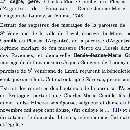
II
degré, père.
Charles-Marie-Camille du Plessis
d’Argentré de Pontestan, Renée-Jeanne-Marie
Gougeon de Launay, sa femme, 1748.
Estrait des registres des mariages de la paroisse de
t
S
Vénérand de la ville de Laval, diocèze du Mans, 
Camille
du Plessis d’Argentré, de la paroisse d’Argentré
légitime mariage de feu messire Pierre du Plessis d’
des Ravennes, et demoiselle
Renée-Jeanne-Marie G
mariage de défunt messire Jaques Gougeon de Launay e
t
paroisse de S
Vénérand de Laval, reçurent la bénédiction
cent quarante huit. Cet extrait signé Séverac, prieur cu
Extrait des registres des baptêmes de la paroisse d’Ar
en Bretagne, portant que Charles-Marie-Camille fils 
dame Louise Hindret son épouse, seigneur et dame du Pl
novembre mil sept cent douze, (fut ondoyé le ...
[
1
]
) et
du batêmes le douze du dit mois, même année. Cet extra
et légalisé.