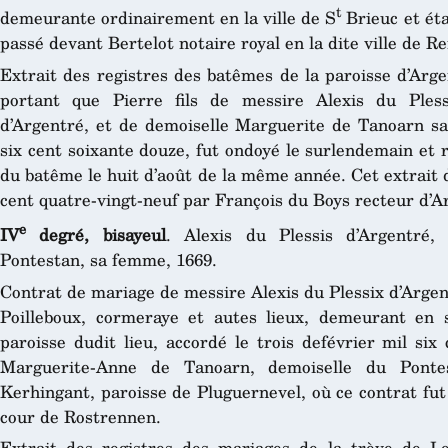
t
demeurante ordinairement en la ville de S
Brieuc et éta
passé devant Bertelot notaire royal en la dite ville de R
Extrait des registres des batêmes de la paroisse d’Arg
portant que Pierre fils de messire Alexis du Pless
d’Argentré, et de demoiselle Marguerite de Tanoarn sa 
six cent soixante douze, fut ondoyé le surlendemain et
du batême le huit d’août de la même année. Cet extrait d
cent quatre-vingt-neuf par François du Boys recteur d’A
e
IV
degré, bisayeul
. Alexis du Plessis d’Argentré
Pontestan, sa femme, 1669.
Contrat de mariage de messire Alexis du Plessix d’Argen
Poilleboux, cormeraye et autes lieux, demeurant en 
paroisse dudit lieu, accordé le trois defévrier mil six
Marguerite-Anne de Tanoarn, demoiselle du Pont
Kerhingant, paroisse de Pluguernevel, où ce contrat fut
cour de Rostrennen.
Extrait des registres des mariages de la trève de Lo