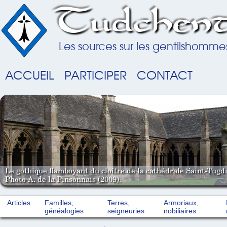
Tudchent
Les sources sur les gentilshomme
ACCUEIL
PARTICIPER
CONTACT
Le gothique flamboyant du cloître de la cathédrale Saint-Tugd
Photo A. de la Pinsonnais (2009).
Articles
Familles,
Terres,
Armoriaux,
généalogies
seigneuries
nobiliaires