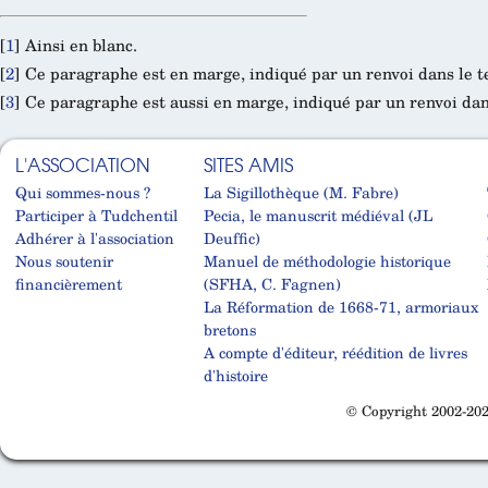
[
1
]
Ainsi en blanc.
[
2
]
Ce paragraphe est en marge, indiqué par un renvoi dans le t
[
3
]
Ce paragraphe est aussi en marge, indiqué par un renvoi dans
L'ASSOCIATION
SITES AMIS
Qui sommes-nous ?
La Sigillothèque (M. Fabre)
Participer à Tudchentil
Pecia, le manuscrit médiéval (JL
Adhérer à l'association
Deuffic)
Nous soutenir
Manuel de méthodologie historique
financièrement
(SFHA, C. Fagnen)
La Réformation de 1668-71, armoriaux
bretons
A compte d'éditeur, réédition de livres
d'histoire
© Copyright 2002-202
Cabinet d'orthodonthie à Nantes
Cabinet d'orthodonthie à Nantes