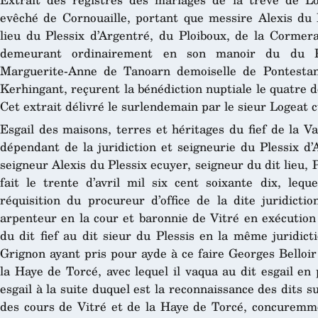
evêché de Cornouaille, portant que messire Alexis du P
lieu du Plessix d’Argentré, du Ploiboux, de la Cormera
demeurant ordinairement en son manoir du du Ple
Marguerite-Anne de Tanoarn demoiselle de Pontesta
Kerhingant, reçurent la bénédiction nuptiale le quatre de
Cet extrait délivré le surlendemain par le sieur Logeat 
Esgail des maisons, terres et héritages du fief de la Va
dépendant de la juridiction et seigneurie du Plessix d
seigneur Alexis du Plessix ecuyer, seigneur du dit lieu, P
fait le trente d’avril mil six cent soixante dix, lequ
réquisition du procureur d’office de la dite juridicti
arpenteur en la cour et baronnie de Vitré en exécution d
du dit fief au dit sieur du Plessis en la même juridict
Grignon ayant pris pour ayde à ce faire Georges Belloir 
la Haye de Torcé, avec lequel il vaqua au dit esgail en 
esgail à la suite duquel est la reconnaissance des dits s
des cours de Vitré et de la Haye de Torcé, concuremmen