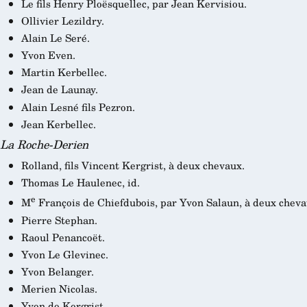
Le fils Henry Ploësquellec, par Jean Kervisiou.
Ollivier Lezildry.
Alain Le Seré.
Yvon Even.
Martin Kerbellec.
Jean de Launay.
Alain Lesné fils Pezron.
Jean Kerbellec.
La Roche-Derien
Rolland, fils Vincent Kergrist, à deux chevaux.
Thomas Le Haulenec, id.
e
M
François de Chiefdubois, par Yvon Salaun, à deux cheva
Pierre Stephan.
Raoul Penancoët.
Yvon Le Glevinec.
Yvon Belanger.
Merien Nicolas.
Yvon de Kergrist.