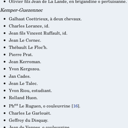
Olivier filz Jean de La Lande, en brigandine o pertuisanne.
Kemper-Guezennec
Galhaat Coettrieux, à deux chevaux.
Charles Lorance, id.
Jean fils Vincent Ruffault, id.
Jean Le Cornec.
Thébault Le Floc’h.
Pierre Prat.
Jean Kerroman.
Yvon Kergozou.
Jan Cades.
Jean Le Talec.
Yvon Riou, estudiant.
Rolland Huon.
es
Ph
Le Ruguen, o couleuvrine
[
16
]
.
Charles Le Garlouët.
Geffroy du Disquay.
Jean de Vennes, o couleuvrine.