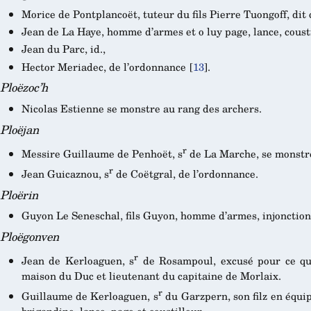
Morice de Pontplancoët, tuteur du fils Pierre Tuongoff, dit 
Jean de La Haye, homme d’armes et o luy page, lance, coust
Jean du Parc, id.,
Hector Meriadec, de l’ordonnance
[
13
]
.
Ploëzoc’h
Nicolas Estienne se monstre au rang des archers.
Ploëjan
r
Messire Guillaume de Penhoët, s
de La Marche, se monstre
r
Jean Guicaznou, s
de Coëtgral, de l’ordonnance.
Ploërin
Guyon Le Seneschal, fils Guyon, homme d’armes, injonction 
Ploëgonven
r
Jean de Kerloaguen, s
de Rosampoul, excusé pour ce qu’i
maison du Duc et lieutenant du capitaine de Morlaix.
r
Guillaume de Kerloaguen, s
du Garzpern, son filz en équ