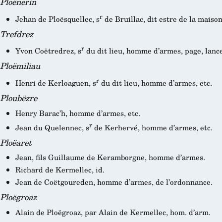
Ploënerin
r
Jehan de Ploësquellec, s
de Bruillac, dit estre de la maiso
Trefdrez
r
Yvon Coëtredrez, s
du dit lieu, homme d’armes, page, lance
Ploëmiliau
r
Henri de Kerloaguen, s
du dit lieu, homme d’armes, etc.
Ploubëzre
Henry Barac’h, homme d’armes, etc.
r
Jean du Quelennec, s
de Kerhervé, homme d’armes, etc.
Ploëaret
Jean, fils Guillaume de Keramborgne, homme d’armes.
Richard de Kermellec, id.
Jean de Coëtgoureden, homme d’armes, de l’ordonnance.
Ploëgroaz
Alain de Ploëgroaz, par Alain de Kermellec, hom. d’arm.