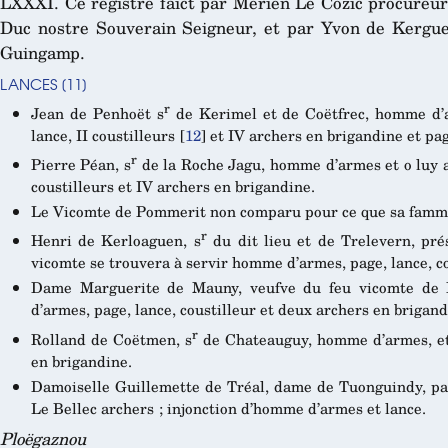
LXXXI. Ce registre faict par Merien Le Cozic procureur
Duc nostre Souverain Seigneur, et par Yvon de Kergue
Guingamp.
LANCES
[
11
]
r
Jean de Penhoët s
de Kerimel et de Coëtfrec, homme d’
lance, II coustilleurs
[
12
]
et IV archers en brigandine et pag
r
Pierre Péan, s
de la Roche Jagu, homme d’armes et o luy a
coustilleurs et IV archers en brigandine.
Le Vicomte de Pommerit non comparu pour ce que sa famme 
r
Henri de Kerloaguen, s
du dit lieu et de Trelevern, prés
vicomte se trouvera à servir homme d’armes, page, lance, co
Dame Marguerite de Mauny, veufve du feu vicomte de
d’armes, page, lance, coustilleur et deux archers en brigan
r
Rolland de Coëtmen, s
de Chateauguy, homme d’armes, et o
en brigandine.
Damoiselle Guillemette de Tréal, dame de Tuonguindy, p
Le Bellec archers ; injonction d’homme d’armes et lance.
Ploëgaznou