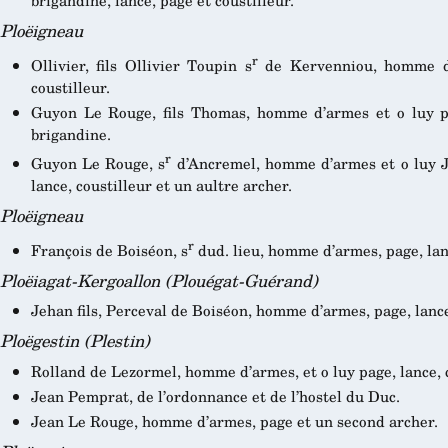
brigandine, lance, page et coustilleur.
Ploëigneau
r
Ollivier, fils Ollivier Toupin s
de Kervenniou, homme d’
coustilleur.
Guyon Le Rouge, fils Thomas, homme d’armes et o luy pa
brigandine.
r
Guyon Le Rouge, s
d’Ancremel, homme d’armes et o luy J
lance, coustilleur et un aultre archer.
Ploëigneau
r
François de Boiséon, s
dud. lieu, homme d’armes, page, lanc
Ploëiagat-Kergoallon (Plouégat-Guérand)
Jehan fils, Perceval de Boiséon, homme d’armes, page, lance
Ploëgestin (Plestin)
Rolland de Lezormel, homme d’armes, et o luy page, lance, c
Jean Pemprat, de l’ordonnance et de l’hostel du Duc.
Jean Le Rouge, homme d’armes, page et un second archer.