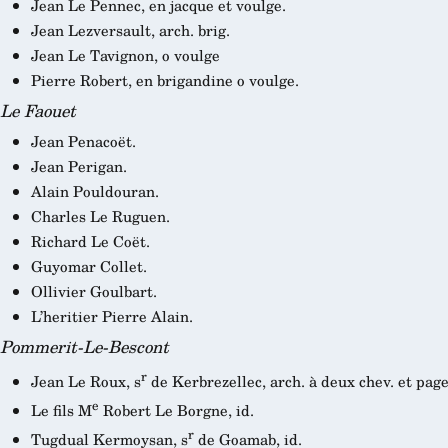
Jean Le Pennec, en jacque et voulge.
Jean Lezversault, arch. brig.
Jean Le Tavignon, o voulge
Pierre Robert, en brigandine o voulge.
Le Faouet
Jean Penacoët.
Jean Perigan.
Alain Pouldouran.
Charles Le Ruguen.
Richard Le Coët.
Guyomar Collet.
Ollivier Goulbart.
L’heritier Pierre Alain.
Pommerit-Le-Bescont
r
Jean Le Roux, s
de Kerbrezellec, arch. à deux chev. et page
e
Le fils M
Robert Le Borgne, id.
r
Tugdual Kermoysan, s
de Goamab, id.