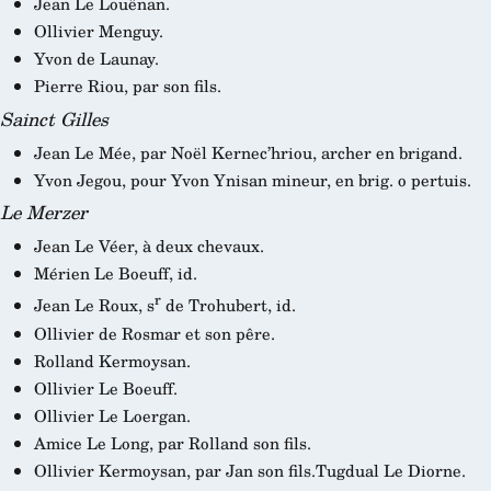
Jean Le Louënan.
Ollivier Menguy.
Yvon de Launay.
Pierre Riou, par son fils.
Sainct Gilles
Jean Le Mée, par Noël Kernec’hriou, archer en brigand.
Yvon Jegou, pour Yvon Ynisan mineur, en brig. o pertuis.
Le Merzer
Jean Le Véer, à deux chevaux.
Mérien Le Boeuff, id.
r
Jean Le Roux, s
de Trohubert, id.
Ollivier de Rosmar et son pêre.
Rolland Kermoysan.
Ollivier Le Boeuff.
Ollivier Le Loergan.
Amice Le Long, par Rolland son fils.
Ollivier Kermoysan, par Jan son fils.Tugdual Le Diorne.