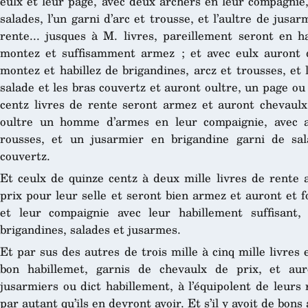
eulx et leur page, avec deux archers en leur compagnie,
salades, l’un garni d’arc et trousse, et l’aultre de jus
rente... jusques à M. livres, pareillement seront en
montez et suffisamment armez ; et avec eulx auront 
montez et habillez de brigandines, arcz et trousses, et
salade et les bras couvertz et auront oultre, un page ou
centz livres de rente seront armez et auront chevaulx 
oultre un homme d’armes en leur compaignie, avec a
rousses, et un jusarmier en brigandine garni de sa
couvertz.
Et ceulx de quinze centz à deux mille livres de rente
prix pour leur selle et seront bien armez et auront et
et leur compaignie avec leur habillement suffisant,
brigandines, salades et jusarmes.
Et par sus des autres de trois mille à cinq mille livres 
bon habillemet, garnis de chevaulx de prix, et au
jusarmiers ou dict habillement, à l’équipolent de leurs r
par autant qu’ils en devront avoir. Et s’il y avoit de bon