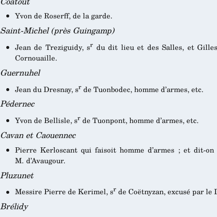
Coatout
Yvon de Roserff, de la garde.
Saint-Michel (près Guingamp)
r
Jean de Treziguidy, s
du dit lieu et des Salles, et Gilles
Cornouaille.
Guernuhel
r
Jean du Dresnay, s
de Tuonbodec, homme d’armes, etc.
Pédernec
r
Yvon de Bellisle, s
de Tuonpont, homme d’armes, etc.
Cavan et Caouennec
Pierre Kerloscant qui faisoit homme d’armes ; et dit-on 
M. d’Avaugour.
Pluzunet
r
Messire Pierre de Kerimel, s
de Coëtnyzan, excusé par le 
Brélidy