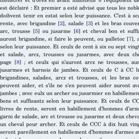
est déclairé : Et premier a esté advisé que tous les nob
doibvent tenir en estat selon leur puissance. C’est à s
rente, avec brigandine
[
2
]
, salade
[
3
]
et les bras couve
arc, trousse
[
5
]
ou jusarme
[
6
]
et cheval bon et suffi
auront brigandine, si faire le peuvent, ou palletoc
[
7
]
, 
selon leur puissance. Et ceulx de cent à six ou sept ving
et salade, arcz, trousses ou jusarmes, avec deux ch
page
[
8
]
; et ceulx qui n’auront arcz ne trousses, au
jusarmes et harnois de jambes. Et ceulx de C à CC li
brigandines, salades, arcz et trousses, et les bras co
peuvent aider, et s’ils ne s’en peuvent aider auront av
jambes ; avec eulx un archer ou jusarmier en habillemen
bons et suffisantz selon leur puissance. Et ceulx de C
livres de rente, seront en habillement d’hommes d’ar
garni de salade, arc et trousse ou jusarme et deux cheva
un cheval pour archer. Et ceulx de CCC à dix huit vin
seront pareillement en habillement d’hommes d’armes av