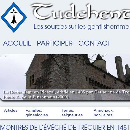
Tudchent
Les sources sur les gentilshomme
ACCUEIL
PARTICIPER
CONTACT
La Roche-Jagu en Ploëzal, édifié en 1405 par Catherine de Tro
Photo A. de la Pinsonnais (2009).
Articles
Familles,
Terres,
Armoriaux,
généalogies
seigneuries
nobiliaires
MONTRES DE L’ÉVÊCHÉ DE TRÉGUIER EN 148