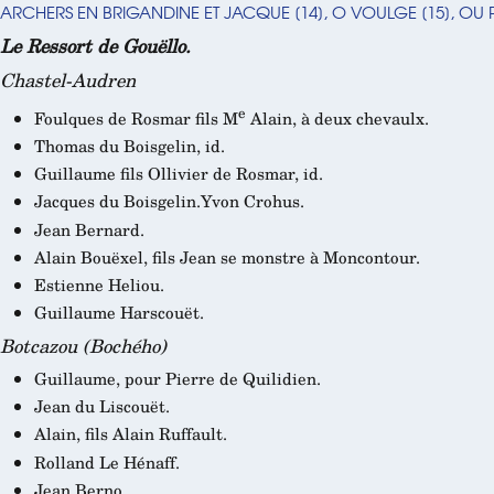
ARCHERS EN BRIGANDINE ET JACQUE
[
14
]
, O VOULGE
[
15
]
, OU 
Le Ressort de Gouëllo.
Chastel-Audren
e
Foulques de Rosmar fils M
Alain, à deux chevaulx.
Thomas du Boisgelin, id.
Guillaume fils Ollivier de Rosmar, id.
Jacques du Boisgelin.Yvon Crohus.
Jean Bernard.
Alain Bouëxel, fils Jean se monstre à Moncontour.
Estienne Heliou.
Guillaume Harscouët.
Botcazou (Bochého)
Guillaume, pour Pierre de Quilidien.
Jean du Liscouët.
Alain, fils Alain Ruffault.
Rolland Le Hénaff.
Jean Berno.