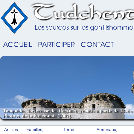
Tudchent
Les sources sur les gentilshomme
ACCUEIL
PARTICIPER
CONTACT
Tonquédec, forteresse des Coëtmen, rebâtie à partir de 1406 e
Photo A. de la Pinsonnais (2007).
Articles
Familles,
Terres,
Armoriaux,