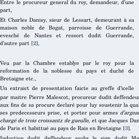
Entre le procureur general du roy, demandeur, d’une
part,
Et Charles Danisy, sieur de Lessart, demeurant à sa
maison noble de Bogat, parroisse de Guerrande,
evesché de Nantes et ressort dudit Guerrande,
d’autre part
[
2
]
,
Veu par la Chambre establye par le roy pour la
reformation de la noblesse du pays et duché de
Bretaigne etc.,
Un extraict de presentation faicte au greffe d’icelle
par maitre Pierre Malescot, procureur dudit deffendeu
aux fins de sa procure declaré pour luy soustenir la qual
ses predecesseurs prise, et porter pour armes
d’argea
chargé de trois croissantz de gueulle
, et que Jacques Dan
de Paris et habittué au pays de Rais en Bretaigne
[
3
]
.
Induction dudit deffendeur soubz le sign dudit Ma