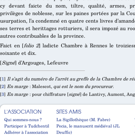
cy devant faicte du nom, tiltre, qualité, armes, p
privilèges de noblesse, sur les paines portées par la C
usurpation, l’a condemné en quatre cents livres d’amand
ses terres et herittages rotturiers, il sera impozé au ro
autres contribuables de la province.
Faict en [
folio 2
] ladicte Chambre à Rennes le troizie
soixante et dix.
[
Signé
] d’Argouges, Lefeuvre
[
1
]
Il s’agit du numéro de l’arrêt au greffe de la Chambre de r
[
2
]
En marge
: Malescot,
qui est le nom du procureur
.
[
3
]
En marge
: pour chiffrature [
signé
] de Lantivy, Aumont, An
L'ASSOCIATION
SITES AMIS
Qui sommes-nous ?
La Sigillothèque (M. Fabre)
Participer à Tudchentil
Pecia, le manuscrit médiéval (JL
Adhérer à l'association
Deuffic)