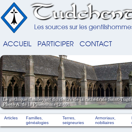
Tudchent
Les sources sur les gentilshomme
ACCUEIL
PARTICIPER
CONTACT
Le gothique flamboyant du cloître de la cathédrale Saint-Tugd
Photo A. de la Pinsonnais (2009).
Articles
Familles,
Terres,
Armoriaux,
généalogies
seigneuries
nobiliaires