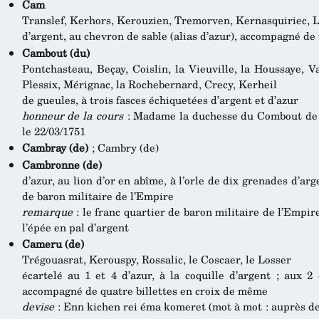
Cam
Translef, Kerhors, Kerouzien, Tremorven, Kernasquiriec, L
d’argent, au chevron de sable (alias d’azur), accompagné de
Cambout (du)
Pontchasteau, Beçay, Coislin, la Vieuville, la Houssaye, Va
Plessix, Mérignac, la Rochebernard, Crecy, Kerheil
de gueules, à trois fasces échiquetées d’argent et d’azur
honneur de la cours
: Madame la duchesse du Combout de Co
le 22/03/1751
Cambray (de)
; Cambry (de)
Cambronne (de)
d’azur, au lion d’or en abîme, à l’orle de dix grenades d’a
de baron militaire de l’Empire
remarque
: le franc quartier de baron militaire de l’Empire
l’épée en pal d’argent
Cameru (de)
Trégouasrat, Kerouspy, Rossalic, le Coscaer, le Losser
écartelé au 1 et 4 d’azur, à la coquille d’argent ; aux 2
accompagné de quatre billettes en croix de même
devise
: Enn kichen rei éma komeret (mot à mot : auprès d