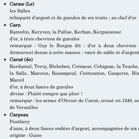
Carme (Le)
les Salles
échiqueté d’argent et de gueules de six traits ; au chef d’or
Carn
Ranvelin, Keryven, la Pallue, Kerhan, Kerguezenec
d’or, à trois chevrons de gueules
remarque
: Guy le Borgne dit : d’or à deux chevrons d
Armoiries) donne à cette maison : vairé de sable et d’argen
Carné (de)
Kerdaniel, Trevy, Bleheben, Crémeur, Cohignac, la Touche,
la Salle, Marcein, Rosampoul, Coëtcanton, Gasperin, Blai
Mareil
d’or, à deux fasces de gueules
devise
: Plutôt rompre que plier !
remarque
: les armes d’Olivier de Carné, croisé en 1248, se
de Versailles
Carpeau
Ponthery
d’azur, à deux fasces ondées d’argent, accompagnées de six ét
origine
: Guise