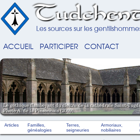
Tudchent
Les sources sur les gentilshomme
ACCUEIL
PARTICIPER
CONTACT
Le gothique flamboyant du cloître de la cathédrale Saint-Tugd
Photo A. de la Pinsonnais (2009).
Articles
Familles,
Terres,
Armoriaux,
généalogies
seigneuries
nobiliaires