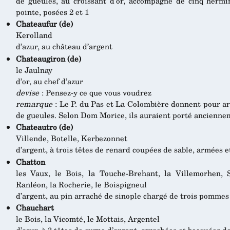
de gueules, au croissant d’or, accompagné de cinq herm
pointe, posées 2 et 1
Chateaufur (de)
Kerolland
d’azur, au château d’argent
Chateaugiron (de)
le Jaulnay
d’or, au chef d’azur
devise
: Pensez-y ce que vous voudrez
remarque
: Le P. du Pas et La Colombière donnent pour ar
de gueules. Selon Dom Morice, ils auraient porté anciennem
Chateautro (de)
Villende, Botelle, Kerbezonnet
d’argent, à trois têtes de renard coupées de sable, armées 
Chatton
les Vaux, le Bois, la Touche-Brehant, la Villemorhen, S
Ranléon, la Rocherie, le Boispigneul
d’argent, au pin arraché de sinople chargé de trois pommes
Chauchart
le Bois, la Vicomté, le Mottais, Argentel