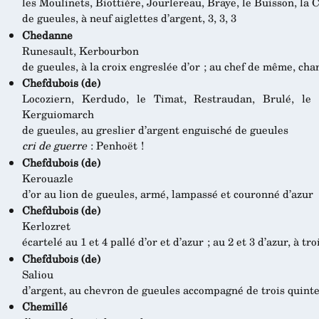
les Moulinets, Biottière, Jourlereau, Braye, le Buisson, la 
de gueules, à neuf aiglettes d’argent, 3, 3, 3
Chedanne
Runesault, Kerbourbon
de gueules, à la croix engreslée d’or ; au chef de même, cha
Chefdubois (de)
Locoziern, Kerdudo, le Timat, Restraudan, Brulé, le 
Kerguiomarch
de gueules, au greslier d’argent enguisché de gueules
cri de guerre
: Penhoët !
Chefdubois (de)
Kerouazle
d’or au lion de gueules, armé, lampassé et couronné d’azur
Chefdubois (de)
Kerlozret
écartelé au 1 et 4 pallé d’or et d’azur ; au 2 et 3 d’azur, à tro
Chefdubois (de)
Saliou
d’argent, au chevron de gueules accompagné de trois quint
Chemillé