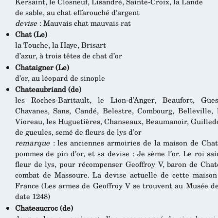
Kersaint, le Closneuf, Lisandré, Sainte-Croix, la Lande
de sable, au chat effarouché d’argent
devise
: Mauvais chat mauvais rat
Chat (Le)
la Touche, la Haye, Brisart
d’azur, à trois têtes de chat d’or
Chataigner (Le)
d’or, au léopard de sinople
Chateaubriand (de)
les Roches-Baritault, le Lion-d’Anger, Beaufort, Gues
Chavanes, Sans, Candé, Belestre, Combourg, Belleville, l
Vioreau, les Huguetières, Chanseaux, Beaumanoir, Guilledo
de gueules, semé de fleurs de lys d’or
remarque
: les anciennes armoiries de la maison de Chat
pommes de pin d’or, et sa devise : Je sème l’or. Le roi s
fleur de lys, pour récompenser Geoffroy V, baron de Chate
combat de Massoure. La devise actuelle de cette maison
France (Les armes de Geoffroy V se trouvent au Musée de V
date 1248)
Chateaucroc (de)