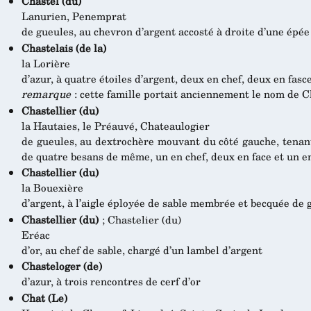
Chastel (du)
Lanurien, Penemprat
de gueules, au chevron d’argent accosté à droite d’une épée
Chastelais (de la)
la Lorière
d’azur, à quatre étoiles d’argent, deux en chef, deux en fas
remarque
: cette famille portait anciennement le nom de Ch
Chastellier (du)
la Hautaies, le Préauvé, Chateaulogier
de gueules, au dextrochère mouvant du côté gauche, tenant
de quatre besans de même, un en chef, deux en face et un e
Chastellier (du)
la Bouexière
d’argent, à l’aigle éployée de sable membrée et becquée de 
Chastellier (du)
; Chastelier (du)
Eréac
d’or, au chef de sable, chargé d’un lambel d’argent
Chasteloger (de)
d’azur, à trois rencontres de cerf d’or
Chat (Le)