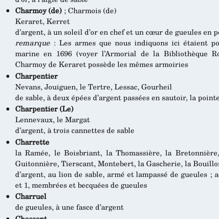
Charmoy (de)
; Charmois (de)
Keraret, Kerret
d’argent, à un soleil d’or en chef et un cœur de gueules en p
remarque
: Les armes que nous indiquons ici étaient po
marine en 1696 (voyer l’Armorial de la Bibliothèque Ro
Charmoy de Keraret possède les mêmes armoiries
Charpentier
Nevans, Jouiguen, le Tertre, Lessac, Gourheil
de sable, à deux épées d’argent passées en sautoir, la point
Charpentier (Le)
Lennevaux, le Margat
d’argent, à trois cannettes de sable
Charrette
la Ramée, le Boisbriant, la Thomassière, la Bretonnière, 
Guitonnière, Tierscant, Montebert, la Gascherie, la Bouill
d’argent, au lion de sable, armé et lampassé de gueules ; a
et 1, membrées et becquées de gueules
Charruel
de gueules, à une fasce d’argent
Chassant