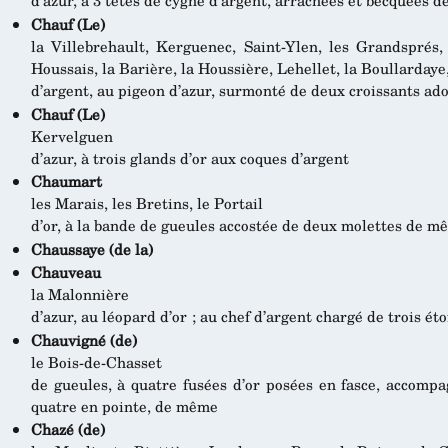
d’azur, à 3 têtes de cygne d’argent, arrachées et becquées d
Chauf (Le)
la Villebrehault, Kerguenec, Saint-Ylen, les Grandsprés,
Houssais, la Barière, la Houssière, Lehellet, la Boullardaye
d’argent, au pigeon d’azur, surmonté de deux croissants ad
Chauf (Le)
Kervelguen
d’azur, à trois glands d’or aux coques d’argent
Chaumart
les Marais, les Bretins, le Portail
d’or, à la bande de gueules accostée de deux molettes de m
Chaussaye (de la)
Chauveau
la Malonnière
d’azur, au léopard d’or ; au chef d’argent chargé de trois ét
Chauvigné (de)
le Bois-de-Chasset
de gueules, à quatre fusées d’or posées en fasce, accompa
quatre en pointe, de même
Chazé (de)