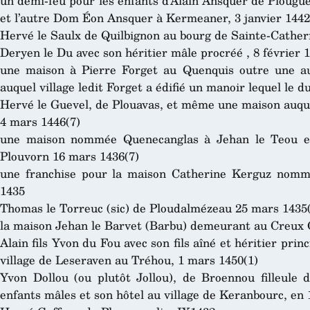
un demi-feu pour les enfants d’Alain Ansquer de Plou
et l’autre Dom Éon Ansquer à Kermeaner, 3 janvier 1442
Hervé le Saulx de Quilbignon au bourg de Sainte-Cather
Deryen le Du avec son héritier mâle procréé , 8 février 
une maison à Pierre Forget au Quenquis outre une au
auquel village ledit Forget a édifié un manoir lequel le du
Hervé le Guevel, de Plouavas, et même une maison auq
4 mars 1446(7)
une maison nommée Quenecanglas à Jehan le Teou et
Plouvorn 16 mars 1436(7)
une franchise pour la maison Catherine Kerguz nomm
1435
Thomas le Torreuc (sic) de Ploudalmézeau 25 mars 1435
la maison Jehan le Barvet (Barbu) demeurant au Creux 
Alain fils Yvon du Fou avec son fils aîné et héritier pri
village de Leseraven au Tréhou, 1 mars 1450(1)
Yvon Dollou (ou plutôt Jollou), de Broennou filleule 
enfants mâles et son hôtel au village de Keranbourc, en 