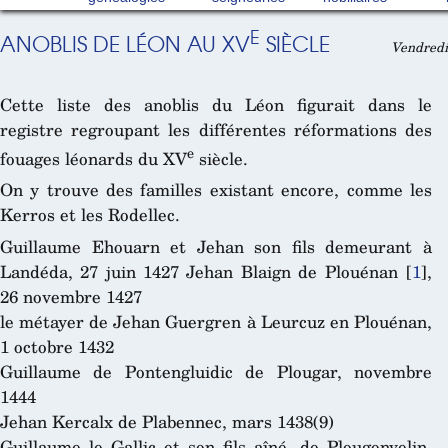
E
ANOBLIS DE LÉON AU XV
SIÈCLE
Vendredi
Cette liste des anoblis du Léon figurait dans le
registre regroupant les différentes réformations des
e
fouages léonards du XV
siècle.
On y trouve des familles existant encore, comme les
Kerros et les Rodellec.
Guillaume Ehouarn et Jehan son fils demeurant à
Landéda, 27 juin 1427
Jehan Blaign de Plouénan
[
1
]
,
26 novembre 1427
le métayer de Jehan Guergren à Leurcuz en Plouénan,
1 octobre 1432
Guillaume de Pontengluidic de Plougar, novembre
1444
Jehan Kercalx de Plabennec, mars 1438(9)
Guillaume le Gallic et son fils aîné, de Plougonvelin,