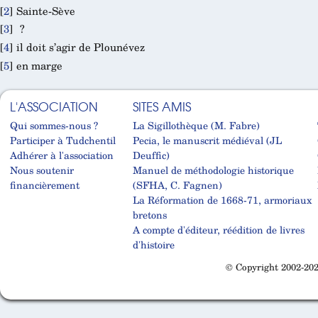
[
2
]
Sainte-Sève
[
3
]
?
[
4
]
il doit s’agir de Plounévez
[
5
]
en marge
L'ASSOCIATION
SITES AMIS
Qui sommes-nous ?
La Sigillothèque (M. Fabre)
Participer à Tudchentil
Pecia, le manuscrit médiéval (JL
Adhérer à l'association
Deuffic)
Nous soutenir
Manuel de méthodologie historique
financièrement
(SFHA, C. Fagnen)
La Réformation de 1668-71, armoriaux
bretons
A compte d'éditeur, réédition de livres
d'histoire
© Copyright 2002-202
Cabinet d'orthodonthie à Nantes
Cabinet d'orthodonthie à Nantes