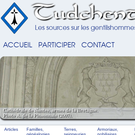
Tudchent
Les sources sur les gentilshomme
ACCUEIL
PARTICIPER
CONTACT
Cathédrale de Nantes, armes de la Bretagne.
Photo A. de la Pinsonnais (2007).
Articles
Familles,
Terres,
Armoriaux,
généalogies
seigneuries
nobiliaires