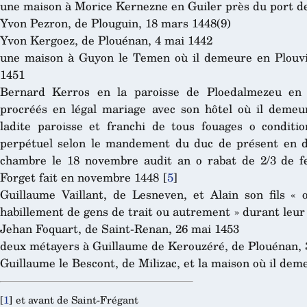
une maison à Morice Kernezne en Guiler près du port de 
Yvon Pezron, de Plouguin, 18 mars 1448(9)
Yvon Kergoez, de Plouénan, 4 mai 1442
une maison à Guyon le Temen où il demeure en Plouv
1451
Bernard Kerros en la paroisse de Ploedalmezeu en L
procréés en légal mariage avec son hôtel où il demeu
ladite paroisse et franchi de tous fouages o condit
perpétuel selon le mandement du duc de présent en dat
chambre le 18 novembre audit an o rabat de 2/3 de f
Forget fait en novembre 1448
[
5
]
Guillaume Vaillant, de Lesneven, et Alain son fils «
habillement de gens de trait ou autrement » durant leur 
Jehan Foquart, de Saint-Renan, 26 mai 1453
deux métayers à Guillaume de Kerouzéré, de Plouénan,
Guillaume le Bescont, de Milizac, et la maison où il dem
[
1
]
et avant de Saint-Frégant