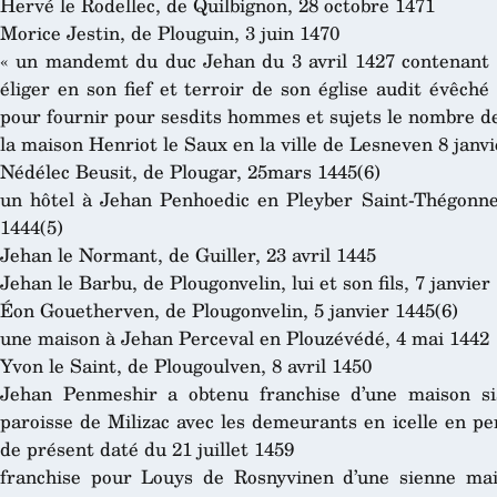
Hervé le Rodellec, de Quilbignon, 28 octobre 1471
Morice Jestin, de Plouguin, 3 juin 1470
« un mandemt du duc Jehan du 3 avril 1427 contenant q
éliger en son fief et terroir de son église audit évêch
pour fournir pour sesdits hommes et sujets le nombre de
la maison Henriot le Saux en la ville de Lesneven 8 janvi
Nédélec Beusit, de Plougar, 25mars 1445(6)
un hôtel à Jehan Penhoedic en Pleyber Saint-Thégonnec
1444(5)
Jehan le Normant, de Guiller, 23 avril 1445
Jehan le Barbu, de Plougonvelin, lui et son fils, 7 janvier
Éon Gouetherven, de Plougonvelin, 5 janvier 1445(6)
une maison à Jehan Perceval en Plouzévédé, 4 mai 1442
Yvon le Saint, de Plougoulven, 8 avril 1450
Jehan Penmeshir a obtenu franchise d’une maison si
paroisse de Milizac avec les demeurants en icelle en p
de présent daté du 21 juillet 1459
franchise pour Louys de Rosnyvinen d’une sienne mai