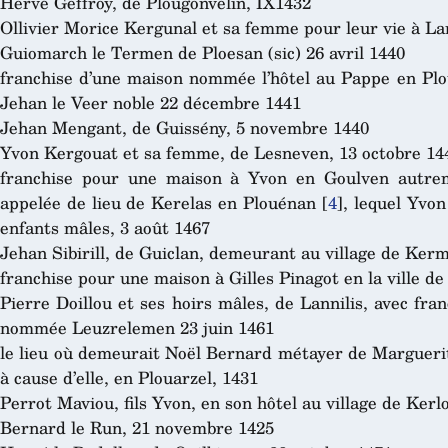
Hervé Geffroy, de Plougonvelin, IX1432
Ollivier Morice Kergunal et sa femme pour leur vie à Lan
Guiomarch le Termen de Ploesan (sic) 26 avril 1440
franchise d’une maison nommée l’hôtel au Pappe en Plo
Jehan le Veer noble 22 décembre 1441
Jehan Mengant, de Guissény, 5 novembre 1440
Yvon Kergouat et sa femme, de Lesneven, 13 octobre 14
franchise pour une maison à Yvon en Goulven autrem
appelée de lieu de Kerelas en Plouénan
[
4
]
, lequel Yvon
enfants mâles, 3 août 1467
Jehan Sibirill, de Guiclan, demeurant au village de Kerm
franchise pour une maison à Gilles Pinagot en la ville de
Pierre Doillou et ses hoirs mâles, de Lannilis, avec fr
nommée Leuzrelemen 23 juin 1461
le lieu où demeurait Noël Bernard métayer de Marguerit
à cause d’elle, en Plouarzel, 1431
Perrot Maviou, fils Yvon, en son hôtel au village de Kerl
Bernard le Run, 21 novembre 1425