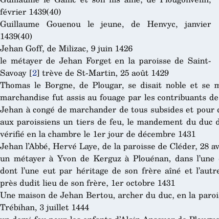
février 1439(40)
Guillaume Gouenou le jeune, de Henvyc, janvier
1439(40)
Jehan Goff, de Milizac, 9 juin 1426
le métayer de Jehan Forget en la paroisse de Saint-
Savoay
[
2
]
trève de St-Martin, 25 août 1429
Thomas le Borgne, de Plougar, se disait noble et se m
marchandise fut assis au fouage par les contribuants de 
Jehan à congé de marchander de tous subsides et pour c
aux paroissiens un tiers de feu, le mandement du duc d
vérifié en la chambre le 1er jour de décembre 1431
Jehan l’Abbé, Hervé Laye, de la paroisse de Cléder, 28 av
un métayer à Yvon de Kerguz à Plouénan, dans l’une 
dont l’une eut par héritage de son frère aîné et l’a
près dudit lieu de son frère, 1er octobre 1431
Une maison de Jehan Bertou, archer du duc, en la paro
Trébihan, 3 juillet 1444